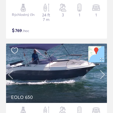
Rýchlostný čln
24 ft
3
1
1
7 m
$
769
/noc
EOLO 650