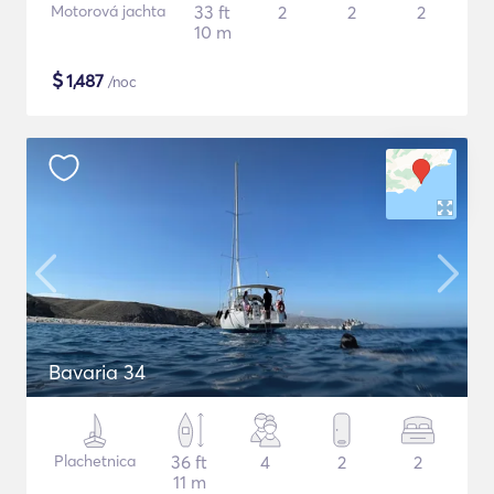
Motorová jachta
33 ft
2
2
2
10 m
$
1,487
/noc
Bavaria 34
Plachetnica
36 ft
4
2
2
11 m