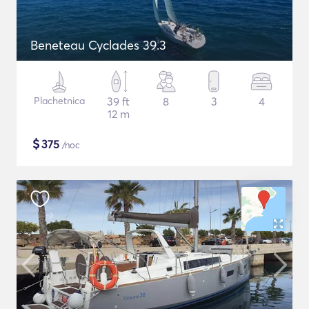
Beneteau Cyclades 39.3
Plachetnica
39 ft
8
3
4
12 m
$
375
/noc