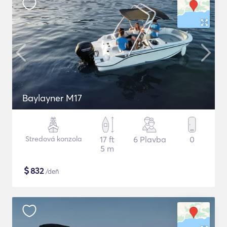
Baylayner M17
Stredová konzola
17 ft
6 Plavba
0
5 m
$
832
/deň