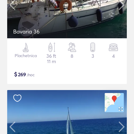
Bavaria 36
Plachetnica
36 ft
8
3
4
11 m
$
269
/noc