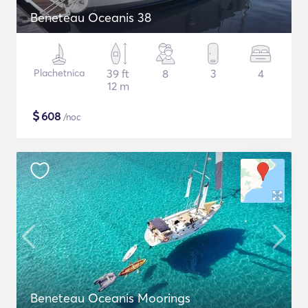
Beneteau Oceanis 38
Plachetnica
39 ft
8
3
4
12 m
$
608
/noc
Beneteau Oceanis Moorings