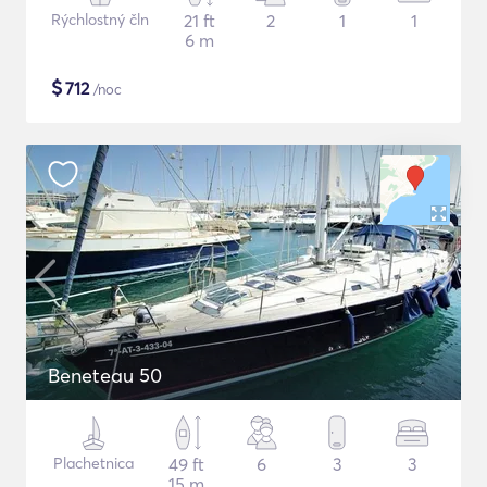
Rýchlostný čln
21 ft
2
1
1
6 m
$
712
/noc
Beneteau 50
Plachetnica
49 ft
6
3
3
15 m