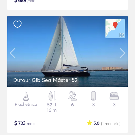
$
689
/noc
Dufour Gib Sea Máster 52’
Plachetnica
52 ft
6
3
3
16 m
$
723
5.0
/noc
(1
recenzie
)