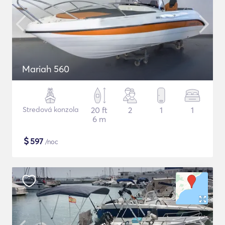
Mariah 560
Stredová konzola
20 ft
2
1
1
6 m
$
597
/noc