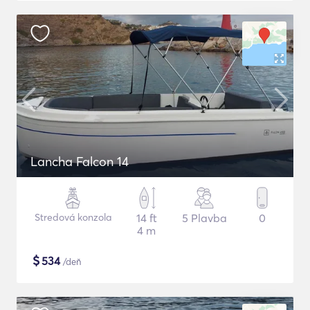
Lancha Falcon 14
Stredová konzola
14 ft
5 Plavba
0
4 m
$
534
/deň