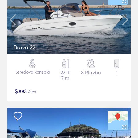
Brava 22
Stredová konzola
22 ft
8 Plavba
1
7 m
$
893
/deň