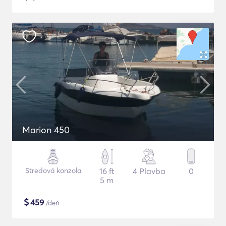
Marion 450
Stredová konzola
16 ft
4 Plavba
0
5 m
$
459
/deň