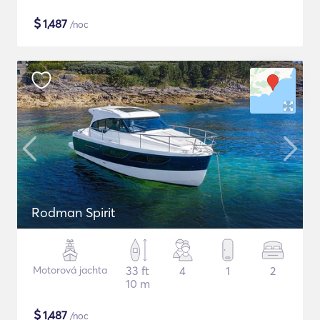
$
1,487
/noc
Rodman Spirit
Motorová jachta
33 ft
4
1
2
10 m
$
1,487
/noc