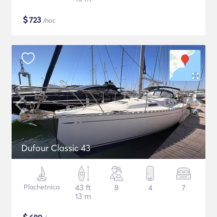
$
723
/noc
Dufour Classic 43
Plachetnica
43 ft
8
4
7
13 m