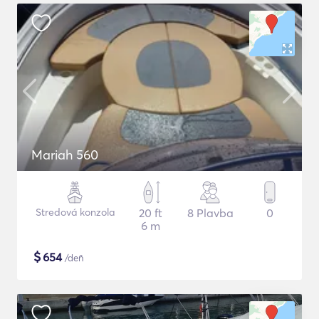
Mariah 560
Stredová konzola
20 ft
8 Plavba
0
6 m
$
654
/deň