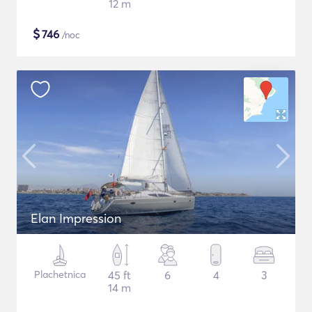
12 m
$
746
/noc
Elan Impression
Plachetnica
45 ft
6
4
3
14 m