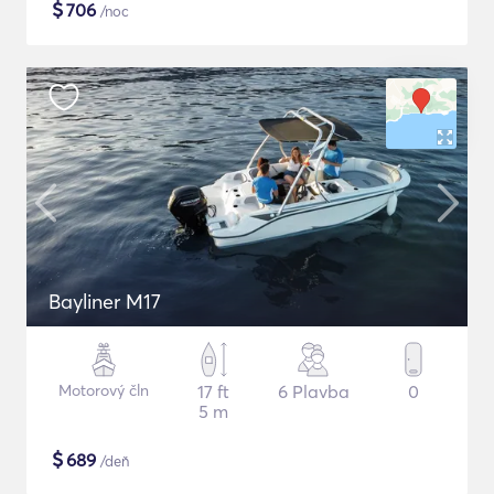
$
706
/noc
Bayliner M17
Motorový čln
17 ft
6 Plavba
0
5 m
$
689
/deň