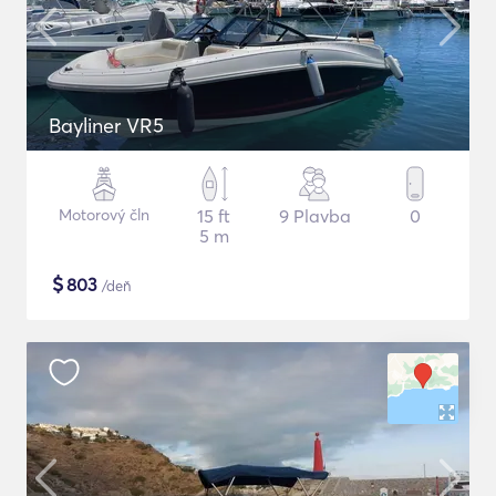
Bayliner VR5
Motorový čln
15 ft
9 Plavba
0
5 m
$
803
/deň