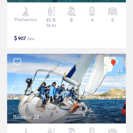
Plachetnica
45 ft
8
4
6
14 m
$
907
/noc
Bavaria 38