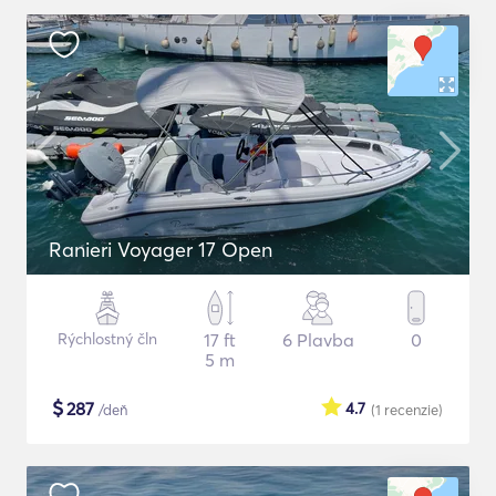
Ranieri Voyager 17 Open
Rýchlostný čln
17 ft
6 Plavba
0
5 m
$
287
4.7
/deň
(1
recenzie
)