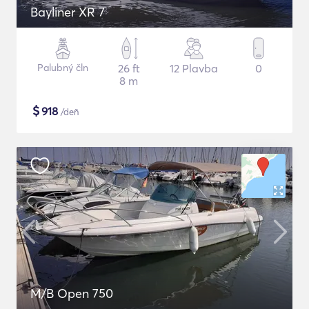
Bayliner XR 7
Palubný čln
26 ft
12 Plavba
0
8 m
$
918
/deň
M/B Open 750