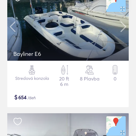
Bayliner E6
Stredová konzola
20 ft
8 Plavba
0
6 m
$
654
/deň