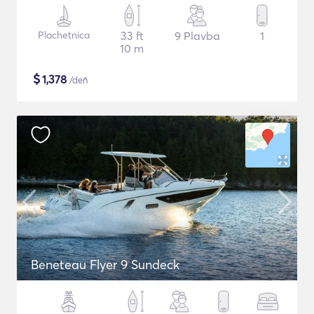
Plachetnica
33 ft
9 Plavba
1
10 m
$
1,378
/deň
Beneteau Flyer 9 Sundeck