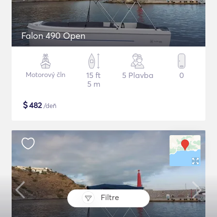
Falon 490 Open
Motorový čln
15 ft
5 Plavba
0
5 m
$
482
/deň
Filtre