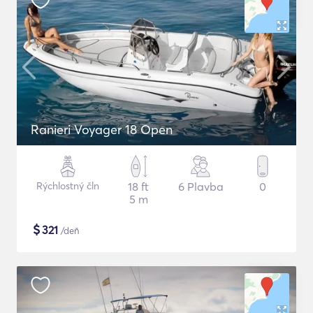
Ranieri Voyager 18 Open
Rýchlostný čln
18 ft
6 Plavba
0
5 m
$
321
/deň