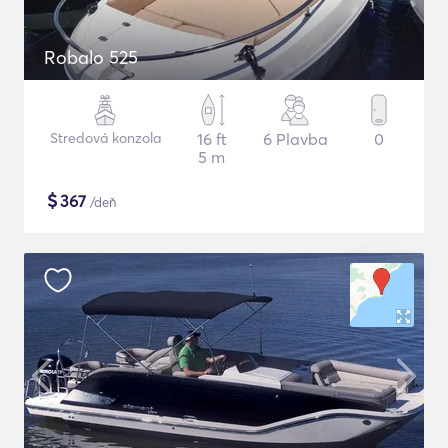
Robalo 525
Stredová konzola
16 ft
6 Plavba
0
5 m
$
367
/deň