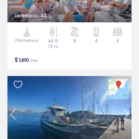
Jeanneau 44
Plachetnica
44 ft
8
4
6
13 m
$
1,610
/noc