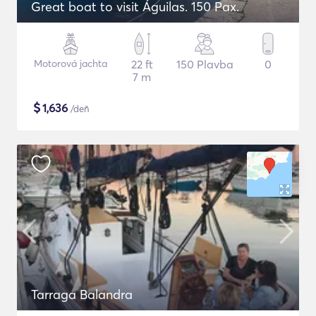
Great boat to visit Águilas. 150 Pax.
Motorová jachta
22 ft
150 Plavba
0
7 m
$
1,636
/deň
Tarraga Balandra