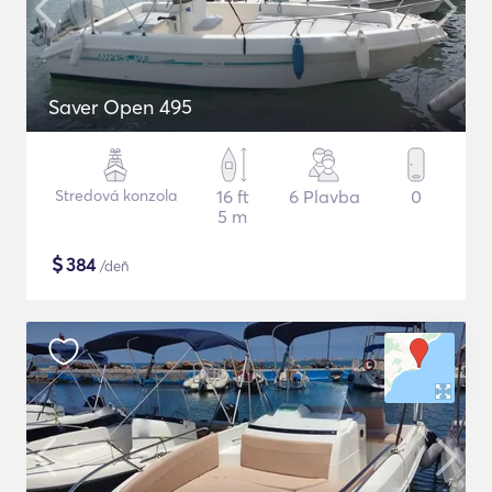
Saver Open 495
Stredová konzola
16 ft
6 Plavba
0
5 m
$
384
/deň