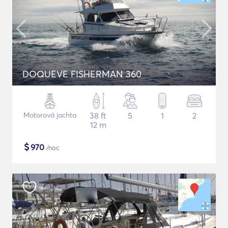
DOQUEVE FISHERMAN 360
Motorová jachta
38 ft
5
1
2
12 m
$
970
/noc