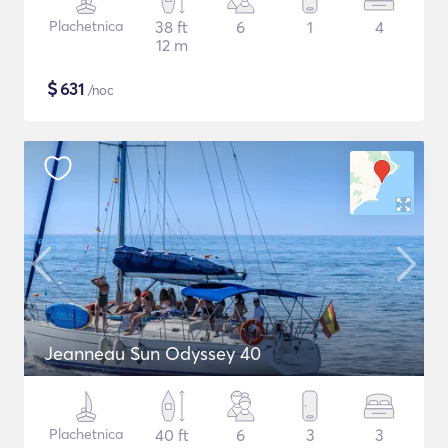
Plachetnica
38 ft
6
1
4
12 m
$
631
/noc
Jeanneau Sun Odyssey 40
Plachetnica
40 ft
6
3
3