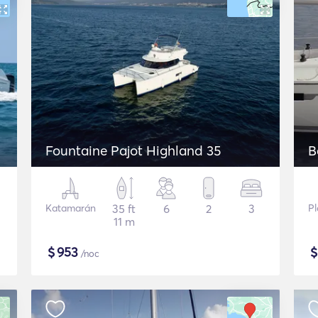
Fountaine Pajot Highland 35
B
Katamarán
35 ft
6
2
3
Pl
11 m
$
953
/noc