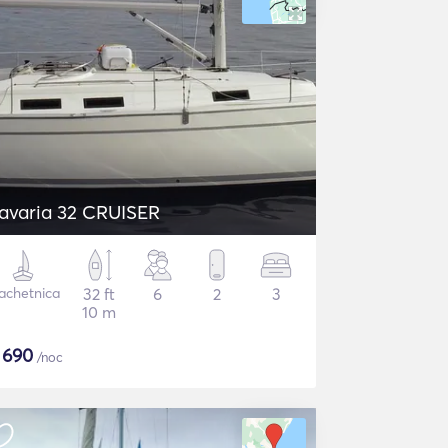
avaria 32 CRUISER
achetnica
32 ft
6
2
3
10 m
$
690
/noc