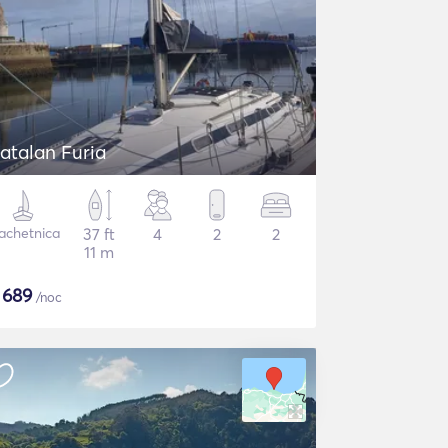
atalan Furia
achetnica
37 ft
4
2
2
11 m
$
689
/noc