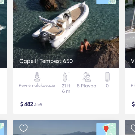
Capelli Tempest 650
V
Pevné nafukovacie
21 ft
8 Plavba
0
Pl
6 m
$
482
/deň