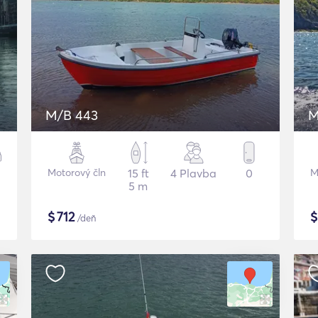
M/B 443
M
Motorový čln
15 ft
4 Plavba
0
M
5 m
$
712
/deň