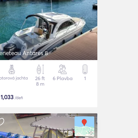
eneteau Antares 8
torová jachta
26 ft
6 Plavba
1
8 m
$
1,033
/deň