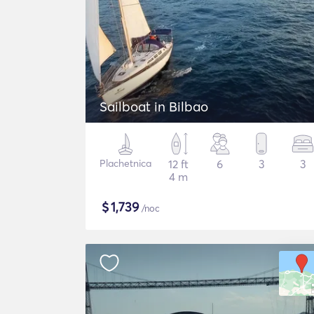
Sailboat in Bilbao
Plachetnica
12 ft
6
3
3
4 m
$
1,739
/noc