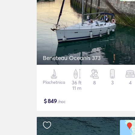
Beneteau Oceanis 373
Plachetnica
36 ft
8
3
4
11 m
$
849
/noc