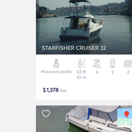
STARFISHER CRUISER 32
Motorová jachta
33 ft
4
2
2
10 m
$
1,378
/noc