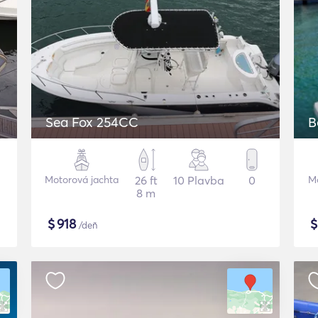
Sea Fox 254CC
B
Motorová jachta
26 ft
10 Plavba
0
Mo
8 m
$
918
/deň