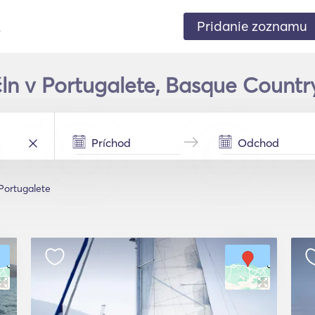
Pridanie zoznamu
.
čln v Portugalete, Basque Countr
Portugalete