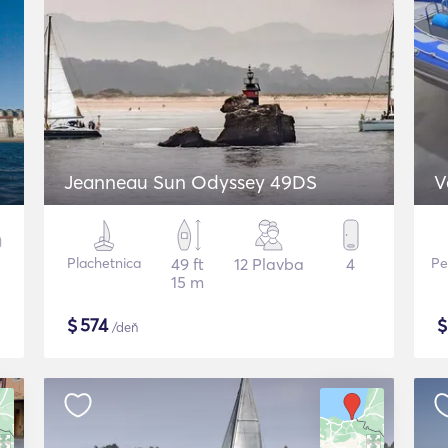
Jeanneau Sun Odyssey 49DS
V
Plachetnica
49 ft
12 Plavba
4
Pe
15 m
$
574
/deň