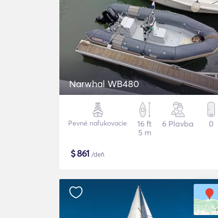
Narwhal WB480
Pevné nafukovacie
16 ft
6 Plavba
0
5 m
$
861
/deň