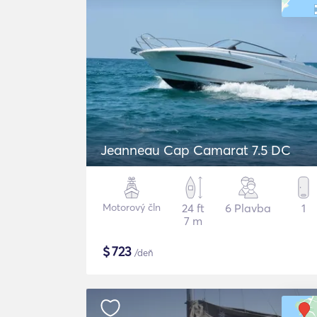
Jeanneau Cap Camarat 7.5 DC
Motorový čln
24 ft
6 Plavba
1
7 m
$
723
/deň