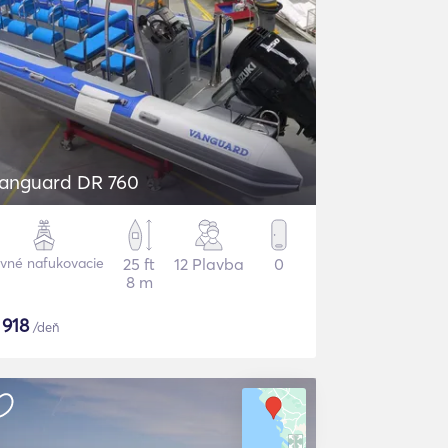
anguard DR 760
vné nafukovacie
25 ft
12 Plavba
0
8 m
$
918
/deň