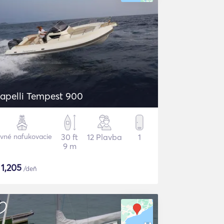
apelli Tempest 900
vné nafukovacie
30 ft
12 Plavba
1
9 m
$
1,205
/deň