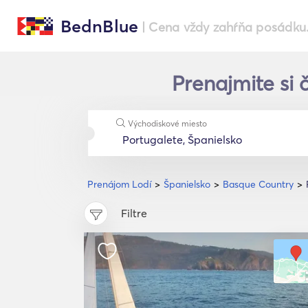
BednBlue
| Cena vždy zahŕňa posádku
Prenajmite si 
Východiskové miesto
Prenájom Lodí
Španielsko
Basque Country
Filtre