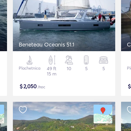
Beneteau Oceanis 51.1
C
Plachetnica
49 ft
10
5
5
Pl
15 m
$
2,050
/noc