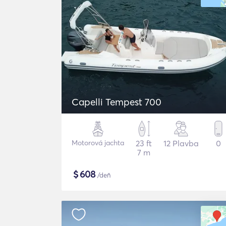
Capelli Tempest 700
Motorová jachta
23 ft
12 Plavba
0
7 m
$
608
/deň