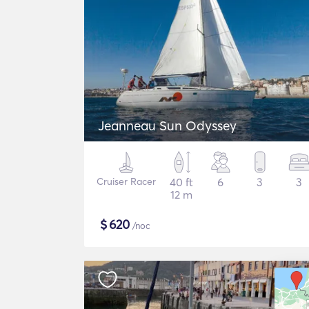
Jeanneau Sun Odyssey
Cruiser Racer
40 ft
6
3
3
12 m
$
620
/noc