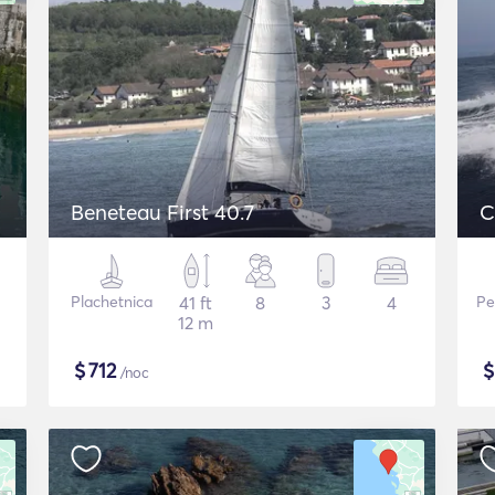
Beneteau First 40.7
C
Plachetnica
41 ft
8
3
4
Pe
12 m
$
712
/noc