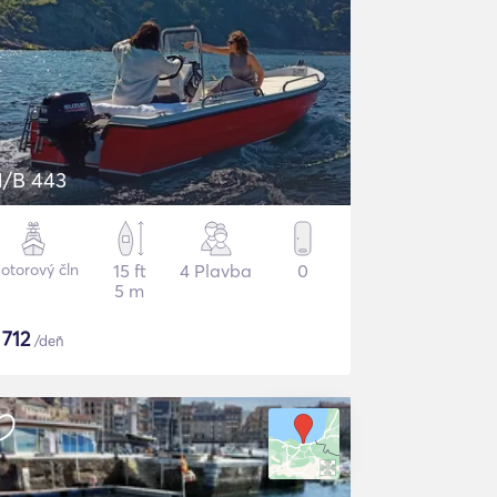
/B 443
otorový čln
15 ft
4 Plavba
0
5 m
$
712
/deň