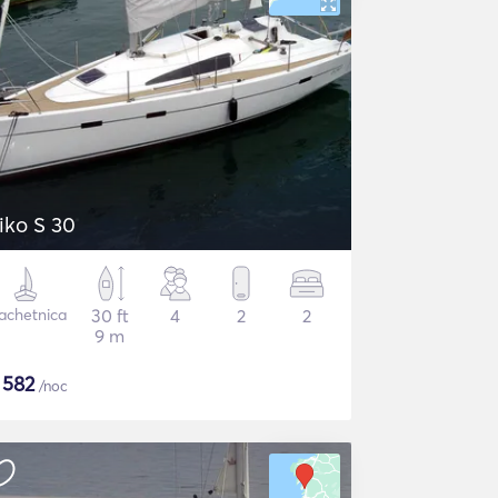
iko S 30
achetnica
30 ft
4
2
2
9 m
$
582
/noc