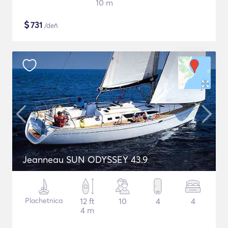
10 m
$
731
/deň
Jeanneau SUN ODYSSEY 43.9
Plachetnica
12 ft
10
4
4
4 m