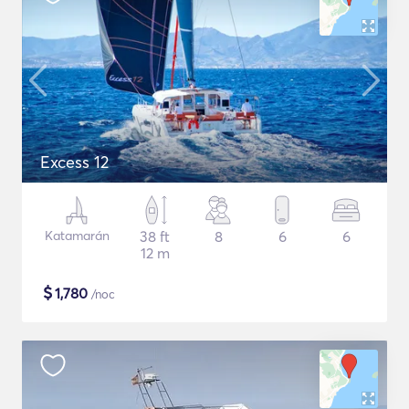
Excess 12
Katamarán
38 ft
8
6
6
12 m
$
1,780
/noc