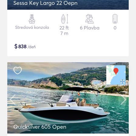
Sessa Key Largo 22 Oepn
Stredová konzola
22 ft
6 Plavba
0
7 m
$
838
/deň
Quicksilver 605 Open