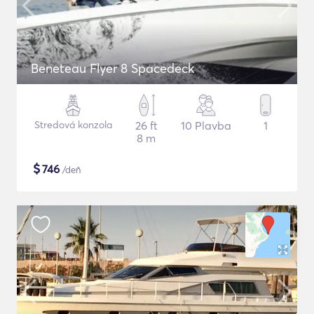
Beneteau Flyer 8 Spacedeck
Stredová konzola
26 ft
10 Plavba
1
8 m
$
746
/deň