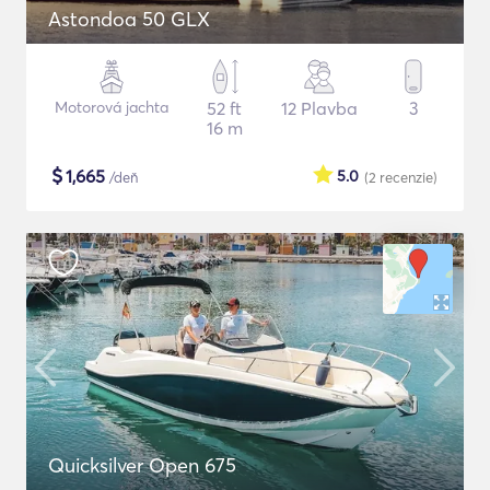
Astondoa 50 GLX
Motorová jachta
52 ft
12 Plavba
3
16 m
$
1,665
5.0
/deň
(2
recenzie
)
Quicksilver Open 675