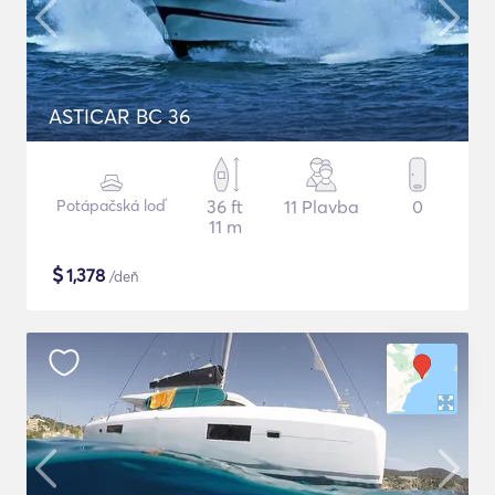
ASTICAR BC 36
Potápačská loď
36 ft
11 Plavba
0
11 m
$
1,378
/deň