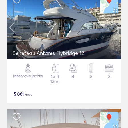
Beneteau Antares Flybridge 12
Motorová jachta
43 ft
4
2
2
13 m
$
861
/noc