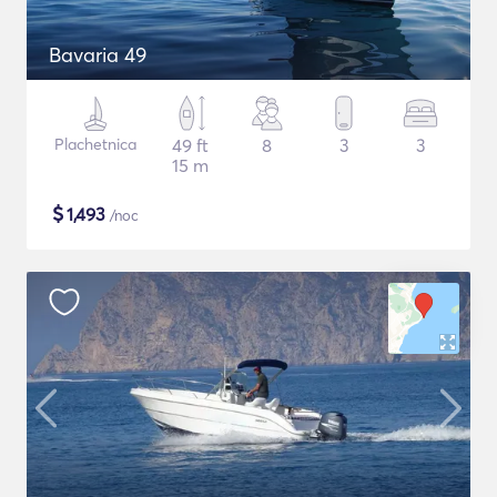
Bavaria 49
Plachetnica
49 ft
8
3
3
15 m
$
1,493
/noc