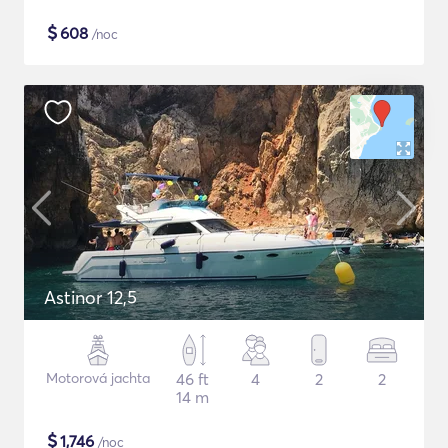
$
608
/noc
Astinor 12,5
Motorová jachta
46 ft
4
2
2
14 m
$
1,746
/noc