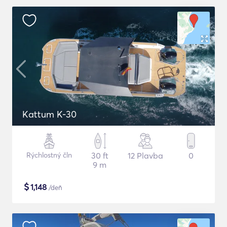
Kattum K-30
Rýchlostný čln
30 ft
12 Plavba
0
9 m
$
1,148
/deň