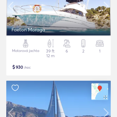
Faeton Moraga
Motorová jachta
39 ft
6
2
1
12 m
$
930
/noc