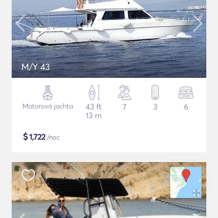
M/Y 43
Motorová jachta
43 ft
7
3
6
13 m
$
1,722
/noc