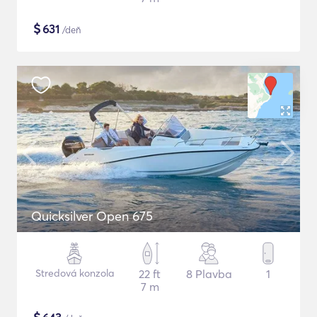
$
631
/deň
Quicksilver Open 675
Stredová konzola
22 ft
8 Plavba
1
7 m