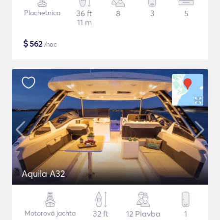
Plachetnica
36 ft
8
3
5
11 m
$
562
/noc
Aquila A32
Motorová jachta
32 ft
12 Plavba
1