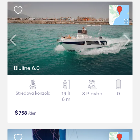
Bluline 6.0
Stredová konzola
19 ft
8 Plavba
0
6 m
$
758
/deň