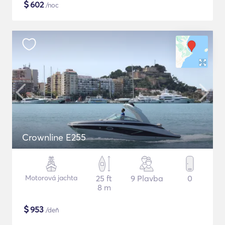
$
602
/noc
Crownline E255
Motorová jachta
25 ft
9 Plavba
0
8 m
$
953
/deň