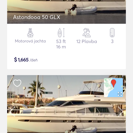
Astondooa 50 GLX
Motorová jachta
53 ft
12 Plavba
3
16 m
$
1,665
/deň