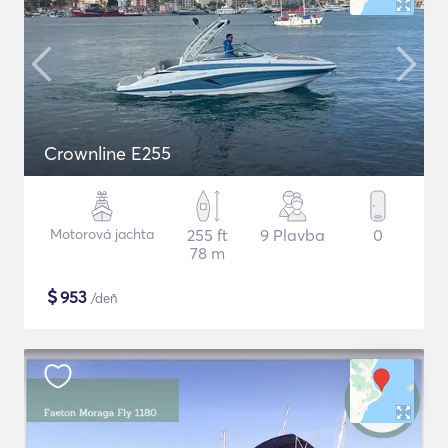
Crownline E255
Motorová jachta
255 ft
9 Plavba
0
78 m
$
953
/deň