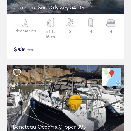
Jeanneau Sun Odyssey 54 DS
Plachetnica
54 ft
8
4
4
16 m
$
936
/noc
Beneteau Oceanis Clipper 393