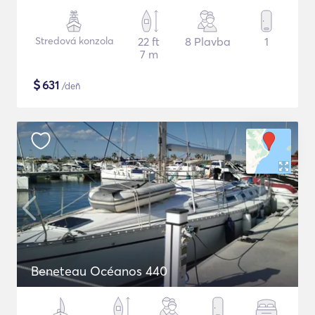
Stredová konzola
22 ft
8 Plavba
1
7 m
$
631
/deň
Beneteau Océanos 440