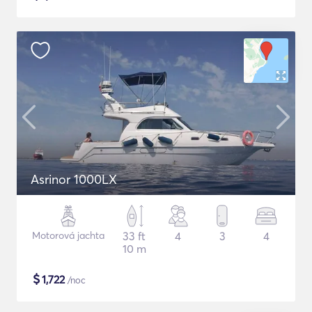
Asrinor 1000LX
Motorová jachta
33 ft
4
3
4
10 m
$
1,722
/noc