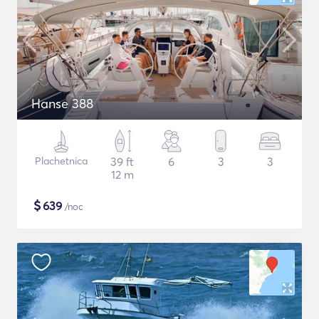
Hanse 388
Plachetnica
39 ft
6
3
3
12 m
$
639
/noc