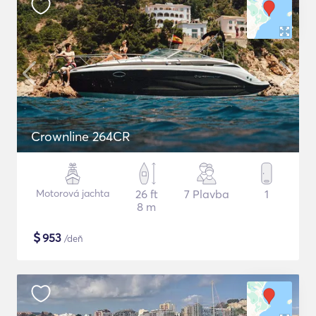
Crownline 264CR
Motorová jachta
26 ft
7 Plavba
1
8 m
$
953
/deň