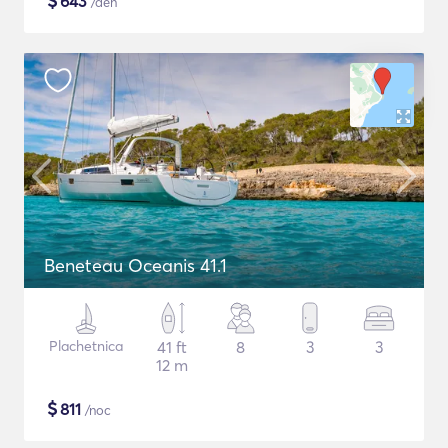
$
643
/deň
Beneteau Oceanis 41.1
Plachetnica
41 ft
8
3
3
12 m
$
811
/noc