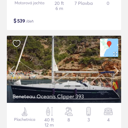
Motorová jachta
20 ft
7 Plavba
0
6 m
$
539
/deň
Beneteau Oceanis Clipper 393
Plachetnica
40 ft
8
3
4
12 m