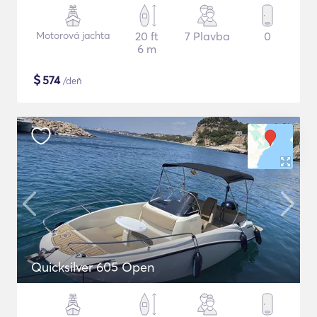
Motorová jachta
20 ft
7 Plavba
0
6 m
$
574
/deň
Quicksilver 605 Open