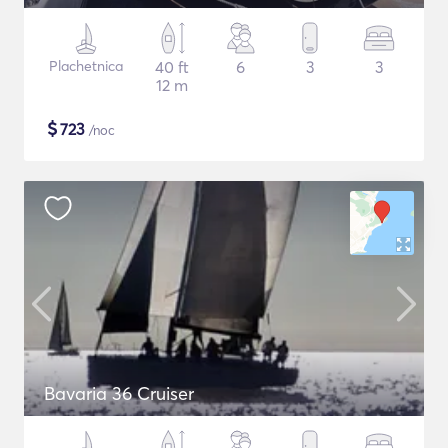
Plachetnica
40 ft
6
3
3
12 m
$
723
/noc
Bavaria 36 Cruiser