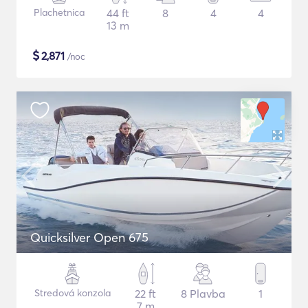
Plachetnica
44 ft
8
4
4
13 m
$
2,871
/noc
Quicksilver Open 675
Stredová konzola
22 ft
8 Plavba
1
7 m