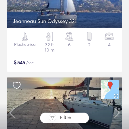
Jeanneau Sun Odyssey 32i
Plachetnica
32 ft
6
2
4
10 m
$
545
/noc
Filtre