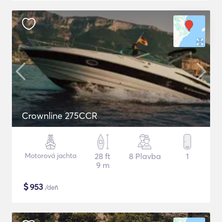
Crownline 275CCR
Motorová jachta
28 ft
8 Plavba
1
9 m
$
953
/deň