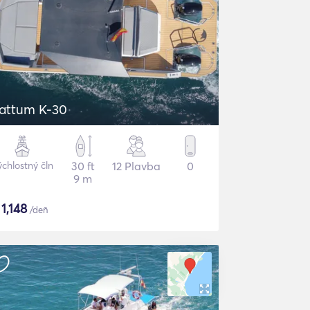
attum K-30
ýchlostný čln
30 ft
12 Plavba
0
9 m
$
1,148
/deň