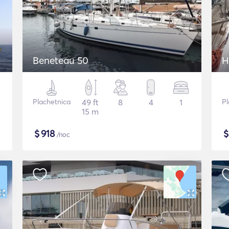
Beneteau 50
H
Plachetnica
49 ft
8
4
1
Pl
15 m
$
918
/noc