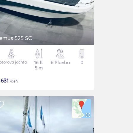
emus 525 SC
torová jachta
16 ft
6 Plavba
0
5 m
$
631
/deň