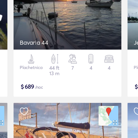
Bavaria 44
J
Plachetnica
44 ft
7
4
4
Pl
13 m
$
689
/noc