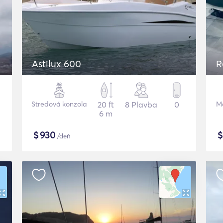
Astilux 600
R
Stredová konzola
20 ft
8 Plavba
0
Mo
6 m
$
930
/deň