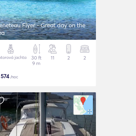
eneteau Flyer - Great day on the
ea
torová jachta
30 ft
11
2
2
9 m
$
574
/noc