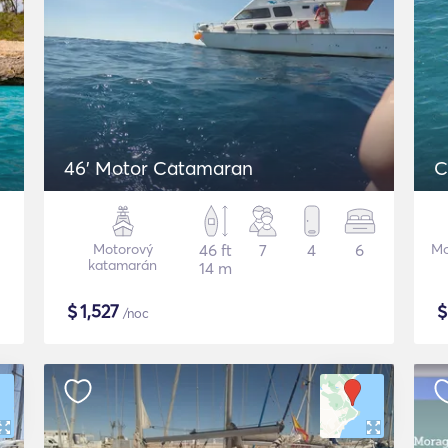
46' Motor Catamaran
C
Motorový
46 ft
7
4
6
Mo
katamarán
14 m
$
1,527
/noc