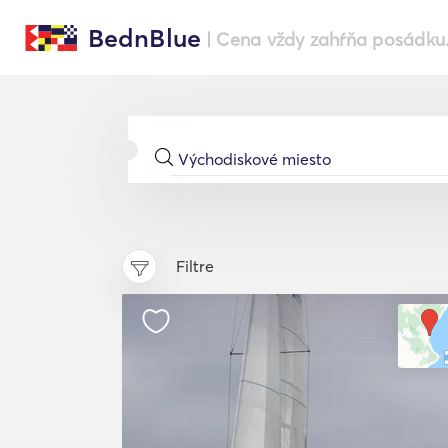
BednBlue
| Cena vždy zahŕňa posádku
Filtre