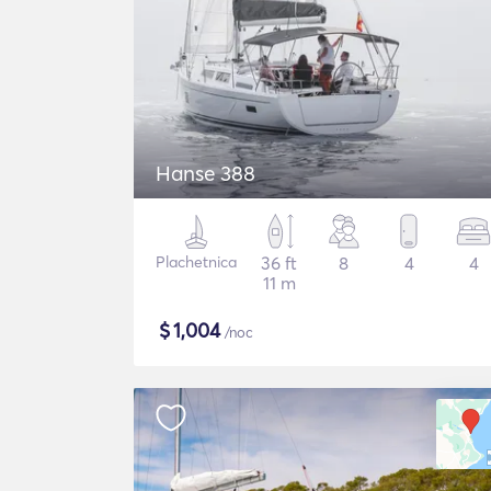
Hanse 388
Plachetnica
36 ft
8
4
4
11 m
$
1,004
/noc