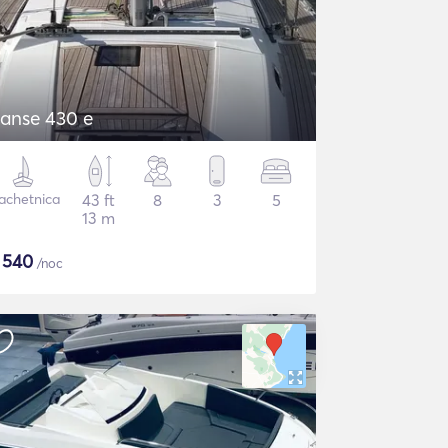
anse 430 e
achetnica
43 ft
8
3
5
13 m
$
540
/noc