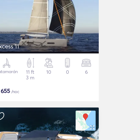
xcess 11
atamarán
11 ft
10
0
6
3 m
$
655
/noc