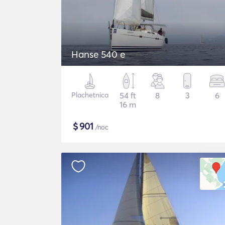
Hanse 540 e
Plachetnica
54 ft
8
3
6
16 m
$
901
/noc