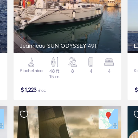
Jeanneau SUN ODYSSEY 49I
E
Plachetnica
48 ft
8
4
4
K
15 m
$
1,223
/noc