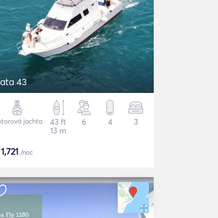
ata 43
torová jachta
43 ft
6
4
3
13 m
$
1,721
/noc