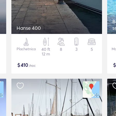
B
Hanse 400
s
Plachetnica
40 ft
8
3
5
Mo
12 m
$
410
/noc