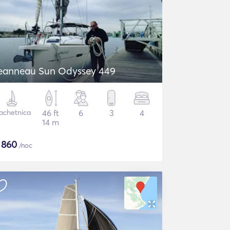
eanneau Sun Odyssey 449
achetnica
46 ft
6
3
4
14 m
$
860
/noc