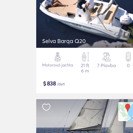
Selva Barqa Q20
Motorová jachta
21 ft
7 Plavba
0
6 m
$
838
/deň