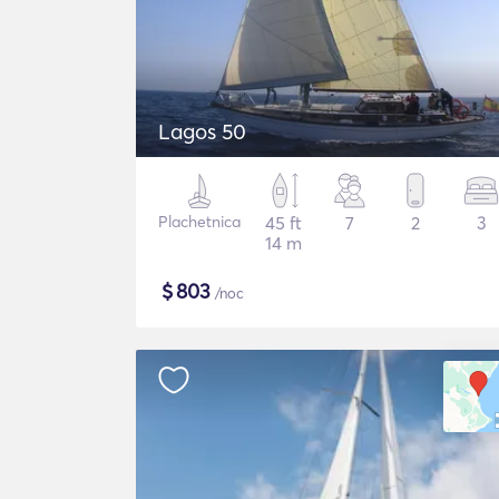
Lagos 50
Plachetnica
45 ft
7
2
3
14 m
$
803
/noc