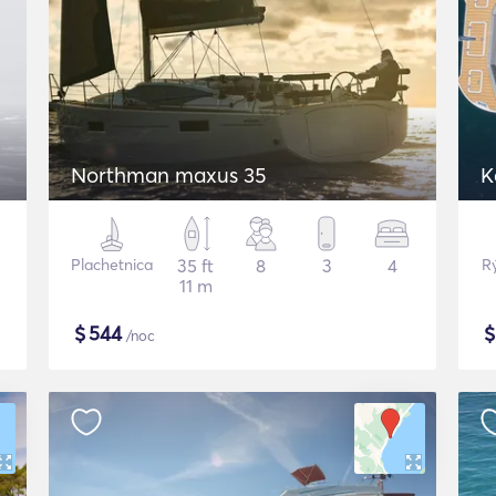
Northman maxus 35
K
Plachetnica
35 ft
8
3
4
R
11 m
$
544
/noc