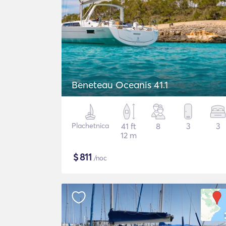
Beneteau Oceanis 41.1
Plachetnica
41 ft
8
3
3
12 m
$
811
/noc