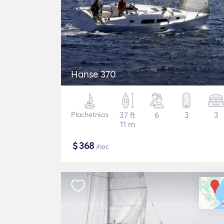
Hanse 370
Plachetnica
37 ft
6
3
3
11 m
$
368
/noc