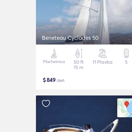
Beneteau Cyclades 50
Plachetnica
50 ft
11 Plavba
5
15 m
$
849
/deň