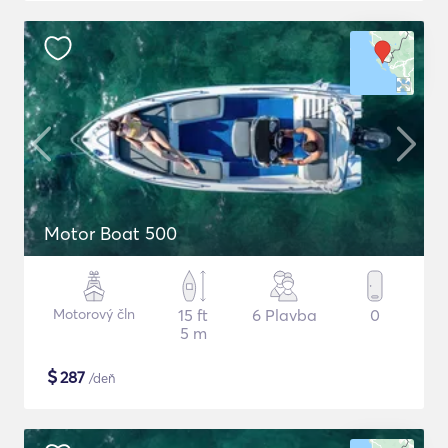
Motor Boat 500
Motorový čln
15 ft
6 Plavba
0
5 m
$
287
/deň