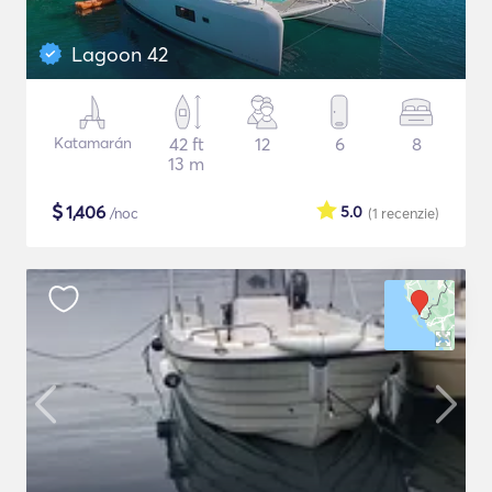
Lagoon 42
Katamarán
42 ft
12
6
8
13 m
$
1,406
5.0
/noc
(1
recenzie
)