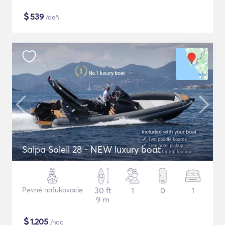
$
539
/deň
Salpa Soleil 28 - NEW luxury boat
Pevné nafukovacie
30 ft
1
0
1
9 m
$
1,205
/noc