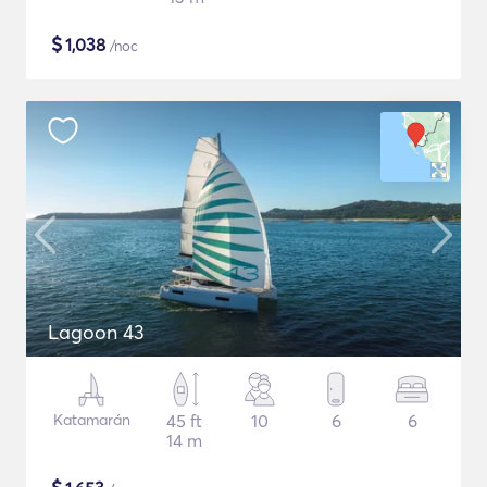
$
1,038
/noc
Lagoon 43
Katamarán
45 ft
10
6
6
14 m