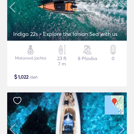
Indigo 22s - Explore the Ionian Sea with us
Motorová jachta
23 ft
8 Plavba
0
7 m
$
1,022
/deň