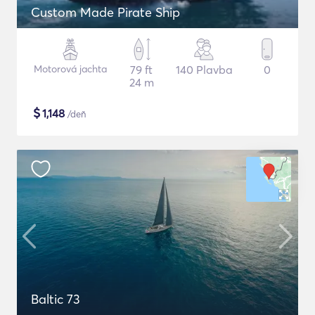
Custom Made Pirate Ship
Motorová jachta
79 ft
140 Plavba
0
24 m
$
1,148
/deň
Baltic 73