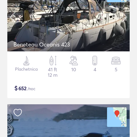
Beneteau Oceanis 423
Plachetnica
41 ft
10
4
5
12 m
$
652
/noc