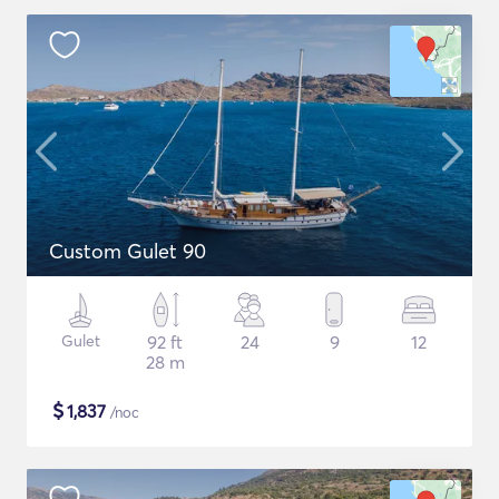
Custom Gulet 90
Gulet
92 ft
24
9
12
28 m
$
1,837
/noc