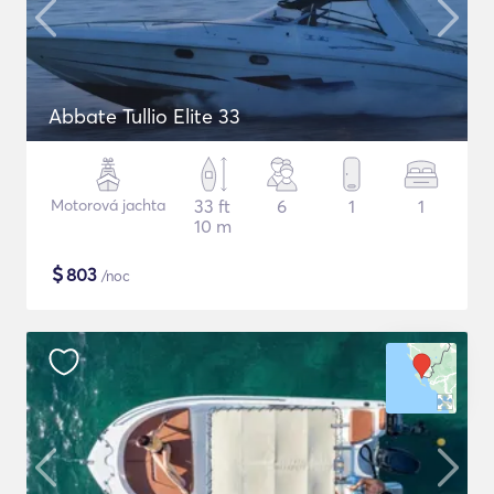
Abbate Tullio Elite 33
Motorová jachta
33 ft
6
1
1
10 m
$
803
/noc