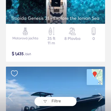
Tropida Genesis 31 - Explore the Ionian Sea
Motorová jachta
35 ft
8 Plavba
0
11 m
$
1,435
/deň
Filtre