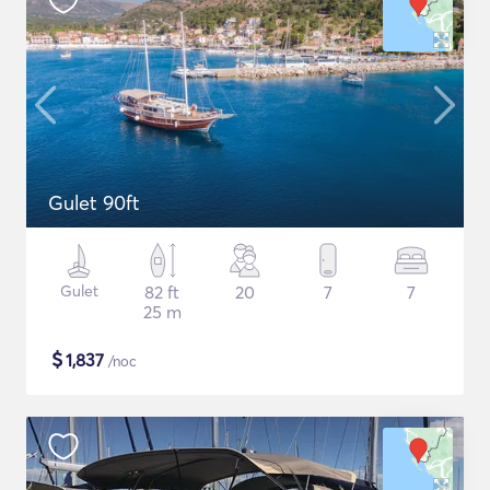
Gulet 90ft
Gulet
82 ft
20
7
7
25 m
$
1,837
/noc