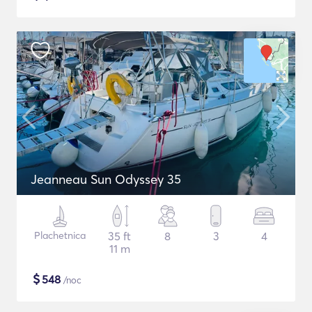
Jeanneau Sun Odyssey 35
Plachetnica
35 ft
8
3
4
11 m
$
548
/noc