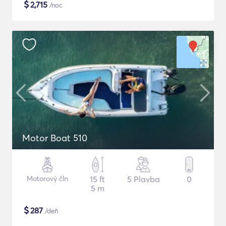
$
2,715
/noc
Motor Boat 510
Motorový čln
15 ft
5 Plavba
0
5 m
$
287
/deň