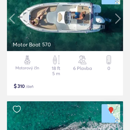
Motor Boat 570
Motorový čln
18 ft
6 Plavba
0
5 m
$
310
/deň