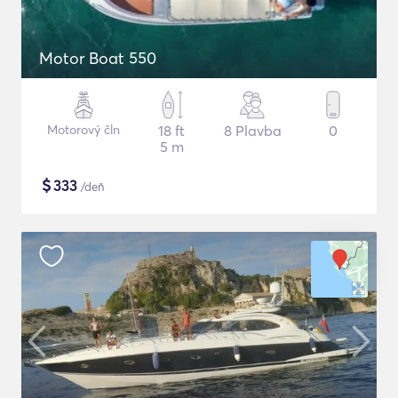
Motor Boat 550
Motorový čln
18 ft
8 Plavba
0
5 m
$
333
/deň