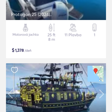
Protagon 25 (2024)
Motorová jachta
25 ft
11 Plavba
1
8 m
$
1,378
/deň