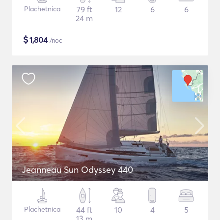
Plachetnica
79 ft
12
6
6
24 m
$
1,804
/noc
Jeanneau Sun Odyssey 440
Plachetnica
44 ft
10
4
5
13 m