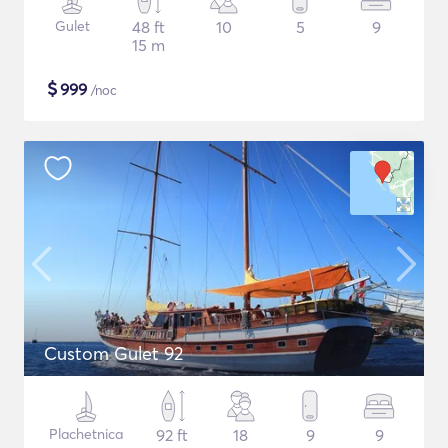
Gulet
48 ft
10
5
9
15 m
$
999
/noc
Custom Gulet 92
Plachetnica
92 ft
18
9
9