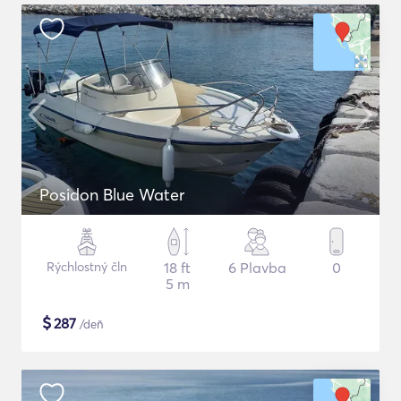
Posidon Blue Water
Rýchlostný čln
18 ft
6 Plavba
0
5 m
$
287
/deň