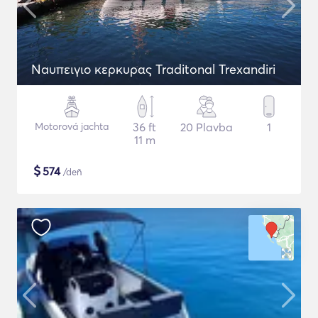
Naυπειγιο κερκυρας Traditonal Trexandiri
Motorová jachta
36 ft
20 Plavba
1
11 m
$
574
/deň