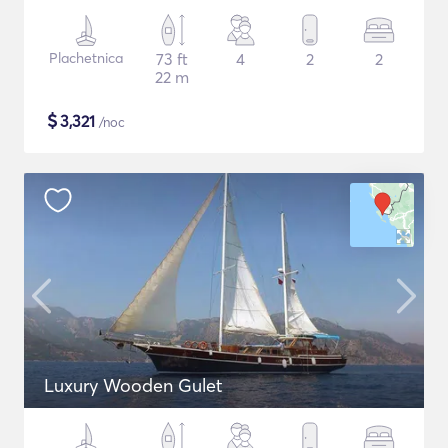
Plachetnica
73 ft
4
2
2
22 m
$
3,321
/noc
Luxury Wooden Gulet