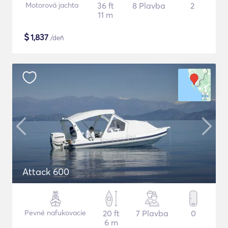
Motorová jachta
36 ft
8 Plavba
2
11 m
$
1,837
/deň
Attack 600
Pevné nafukovacie
20 ft
7 Plavba
0
6 m