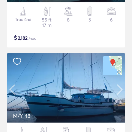
Tradičné
55 ft
8
3
6
17 m
$
2,182
/noc
M/Y 48