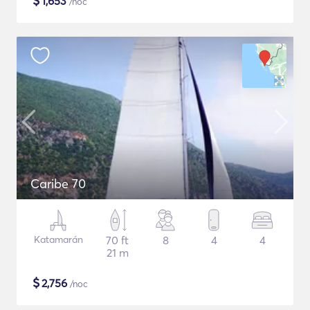
$
1,653
/noc
Caribe 70
Katamarán
70 ft
8
4
4
21 m
$
2,756
/noc