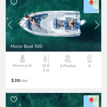
Motor Boat 500
Motorový čln
15 ft
6 Plavba
0
5 m
$
310
/deň