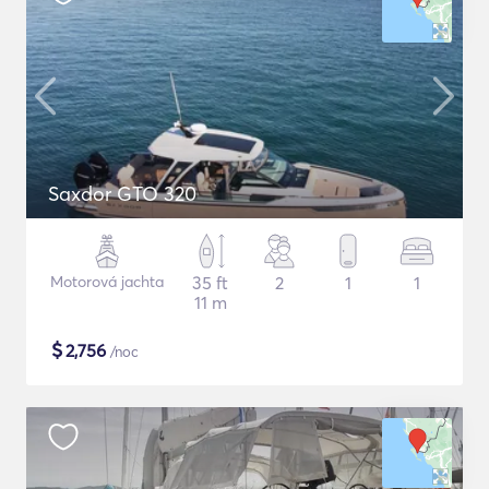
Saxdor GTO 320
Motorová jachta
35 ft
2
1
1
11 m
$
2,756
/noc