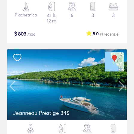
Plachetnica
41 ft
6
3
3
12 m
$
803
5.0
/noc
(1
recenzie
)
Jeanneau Prestige 34S