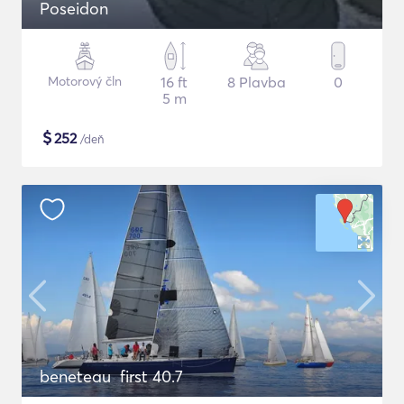
Poseidon
Motorový čln
16 ft
8 Plavba
0
5 m
$
252
/deň
beneteau first 40.7