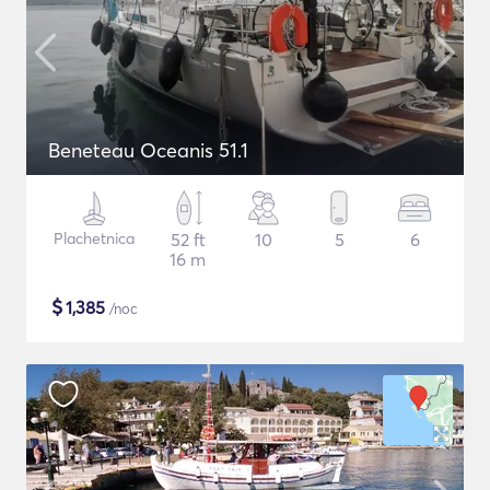
Beneteau Oceanis 51.1
Plachetnica
52 ft
10
5
6
16 m
$
1,385
/noc