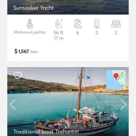
Sunseeker Yacht
Motorová jachta
56 ft
6
2
2
17 m
$
1,567
/noc
Traditional boat Trehantiri