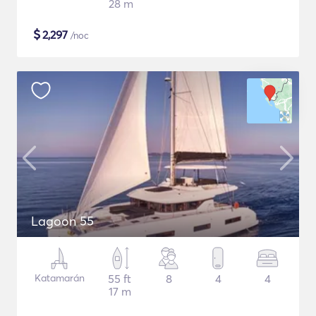
28 m
$
2,297
/noc
Lagoon 55
Katamarán
55 ft
8
4
4
17 m