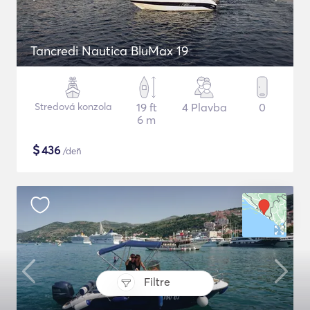
Tancredi Nautica BluMax 19
Stredová konzola
19 ft
4 Plavba
0
6 m
$
436
/deň
Filtre