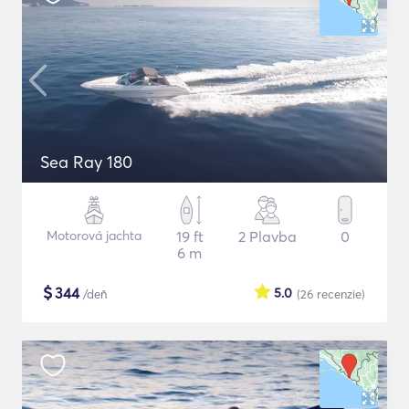
Sea Ray 180
Motorová jachta
19 ft
2 Plavba
0
6 m
$
344
5.0
/deň
(26
recenzie
)