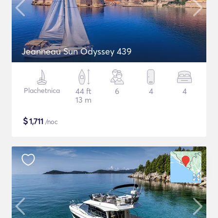
Jeanneau Sun Odyssey 439
Plachetnica
44 ft
6
4
4
13 m
$
1,711
/noc