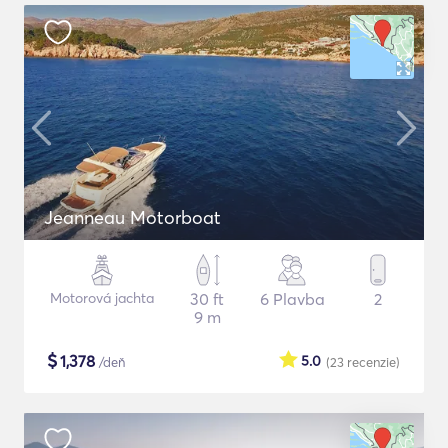
Jeanneau Motorboat
Motorová jachta
30 ft
6 Plavba
2
9 m
$
1,378
5.0
/deň
(23
recenzie
)