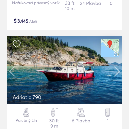
Nafukovací prívesný vozík
33 ft
24 Plavba
0
10 m
$
3,445
/deň
Adriatic 790
Palubný čln
30 ft
6 Plavba
1
9 m