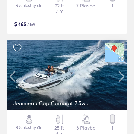
Rýchlostný čln
22 ft
7 Plavba
1
7 m
$
465
/deň
Jeanneau Cap Camarat 7.5wa
Rýchlostný čln
25 ft
6 Plavba
1
8 m