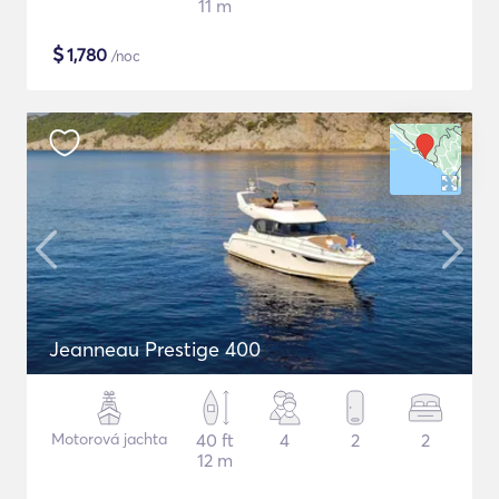
11 m
$
1,780
/noc
Jeanneau Prestige 400
Motorová jachta
40 ft
4
2
2
12 m