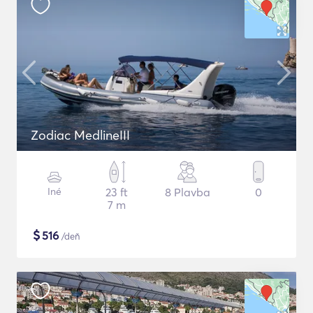
Zodiac MedlineIII
Iné
23 ft
8 Plavba
0
7 m
$
516
/deň