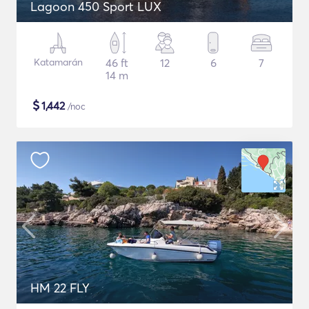
Lagoon 450 Sport LUX
Katamarán
46 ft
12
6
7
14 m
$
1,442
/noc
HM 22 FLY