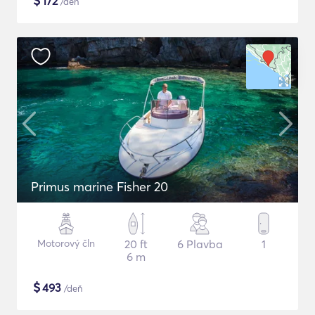
$
172
/deň
Primus marine Fisher 20
Motorový čln
20 ft
6 Plavba
1
6 m
$
493
/deň