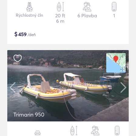
Rýchlostný čln
20 ft
6 Plavba
1
6 m
$
459
/deň
Trimarin 950