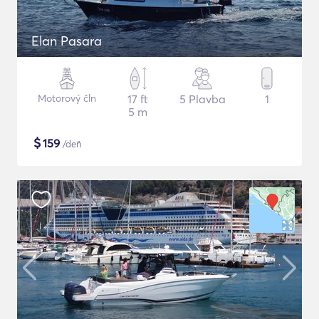
Elan Pasara
Motorový čln
17 ft
5 Plavba
1
5 m
$
159
/deň