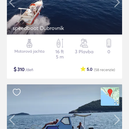
speedboat Dubrovnik
Motorová jachta
16 ft
3 Plavba
0
5 m
$
310
5.0
/deň
(58
recenzie
)