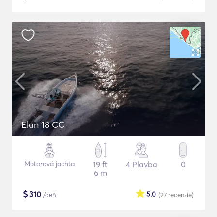
Elan 18 CC
Motorová jachta
19 ft
4 Plavba
0
6 m
$
310
5.0
/deň
(27
recenzie
)