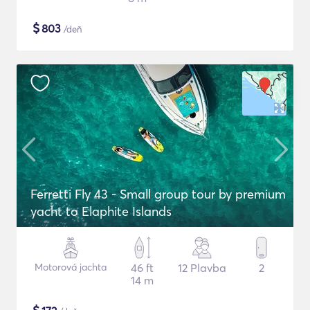
$
803
/deň
Ferretti Fly 43 - Small group tour by premium
yacht to Elaphite Islands
Motorová jachta
46 ft
12 Plavba
2
14 m