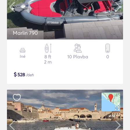
Marlin 790
Iné
8 ft
10 Plavba
0
2 m
$
528
/deň