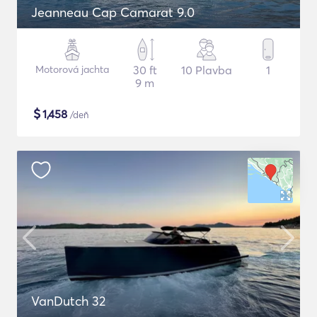
Jeanneau Cap Camarat 9.0
Motorová jachta
30 ft
10 Plavba
1
9 m
$
1,458
/deň
VanDutch 32