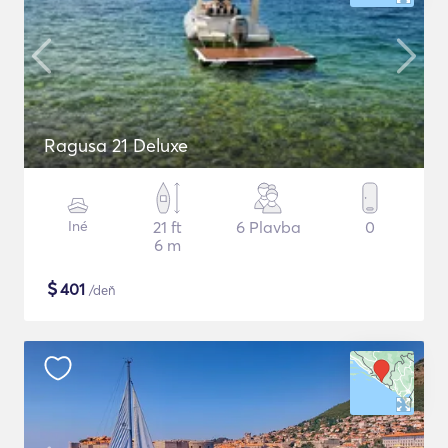
Ragusa 21 Deluxe
Iné
21 ft
6 Plavba
0
6 m
$
401
/deň