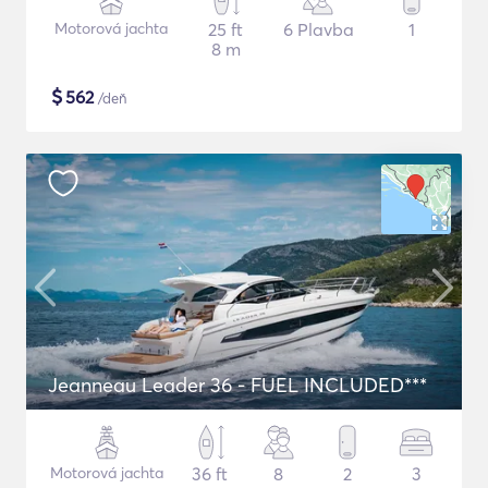
Motorová jachta
25 ft
6 Plavba
1
8 m
$
562
/deň
Jeanneau Leader 36 - FUEL INCLUDED***
Motorová jachta
36 ft
8
2
3