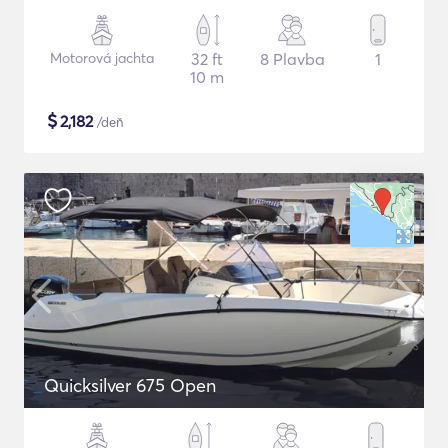
Motorová jachta
32 ft
8 Plavba
1
10 m
$
2,182
/deň
Quicksilver 675 Open