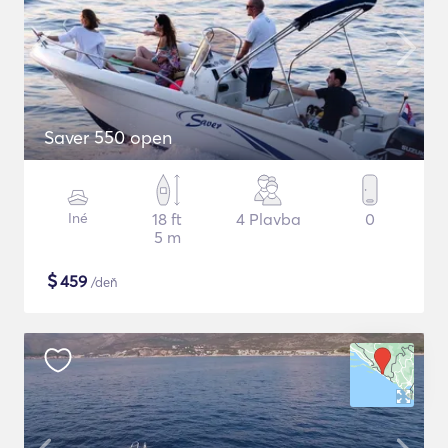
Saver 550 open
Iné
18 ft
4 Plavba
0
5 m
$
459
/deň