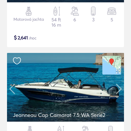
Motorová jachta
54 ft
6
3
5
16 m
$
2,641
/noc
Jeanneau Cap Camarat 7.5 WA Serie2