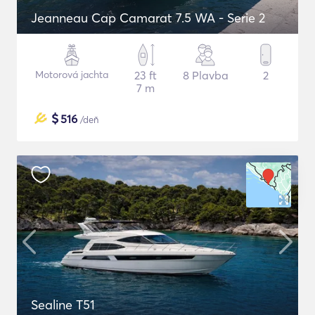
Jeanneau Cap Camarat 7.5 WA - Serie 2
Motorová jachta
23 ft
8 Plavba
2
7 m
$
516
/deň
Sealine T51