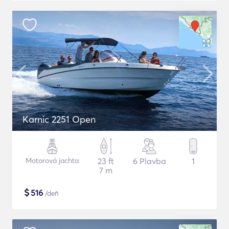
Karnic 2251 Open
Motorová jachta
23 ft
6 Plavba
1
7 m
$
516
/deň