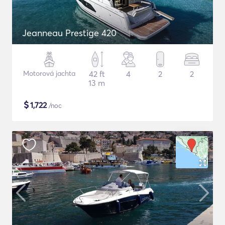
Jeanneau Prestige 420
Motorová jachta
42 ft
4
2
2
13 m
$
1,722
/noc