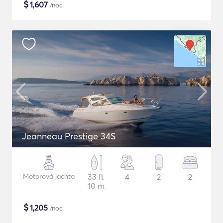
$
1,607
/noc
Jeanneau Prestige 34S
Motorová jachta
33 ft
4
2
2
10 m
$
1,205
/noc