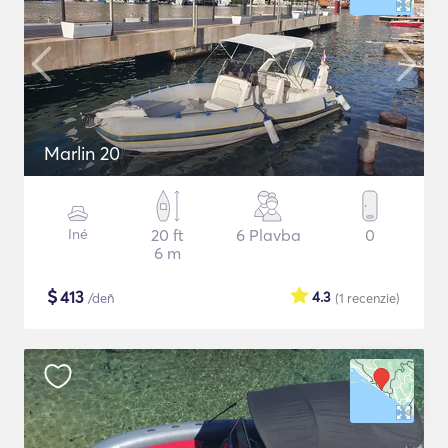
Marlin 20
Iné
20 ft
6 Plavba
0
6 m
$
413
4.3
/deň
(1
recenzie
)