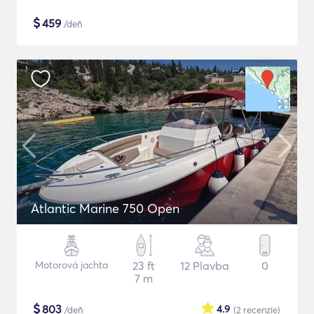
$
459
/deň
Atlantic Marine 750 Open
Motorová jachta
23 ft
12 Plavba
0
7 m
$
803
4.9
/deň
(2
recenzie
)