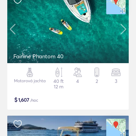
Fairline Phantom 40
Motorová jachta
40 ft
4
2
3
12 m
$
1,607
/noc