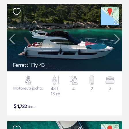
Ferretti Fly 43
Motorová jachta
43 ft
4
2
3
13 m
$
1,722
/noc