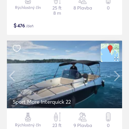
Rýchlostný čln
25 ft
8 Plavba
0
8 m
$
476
/deň
Sport Mare Interquick 22
Rýchlostný čln
23 ft
9 Plavba
0