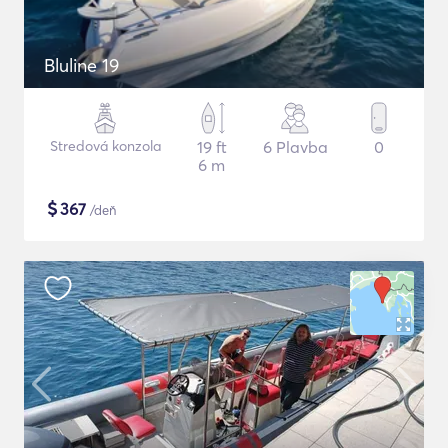
Bluline 19
Stredová konzola
19 ft
6 Plavba
0
6 m
$
367
/deň