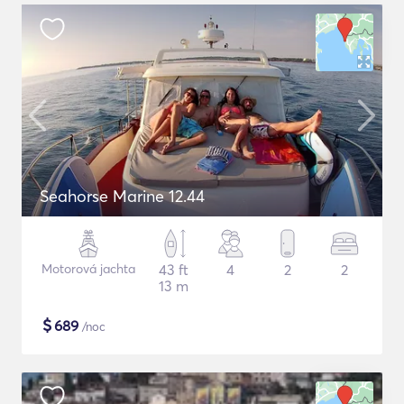
Seahorse Marine 12.44
Motorová jachta
43 ft
4
2
2
13 m
$
689
/noc