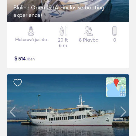
Bluline Open 19 (All-inclusive boating
experience)
Motorová jachta
20 ft
8 Plavba
0
6 m
$
514
/deň