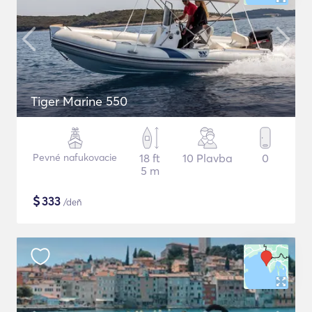
Tiger Marine 550
Pevné nafukovacie
18 ft
10 Plavba
0
5 m
$
333
/deň