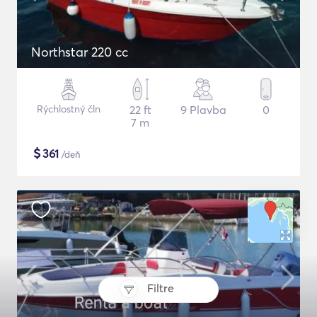
Northstar 220 cc
Rýchlostný čln
22 ft
9 Plavba
0
7 m
$
361
/deň
Filtre