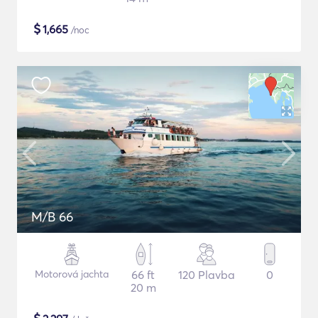
$
1,665
/noc
M/B 66
Motorová jachta
66 ft
120 Plavba
0
20 m