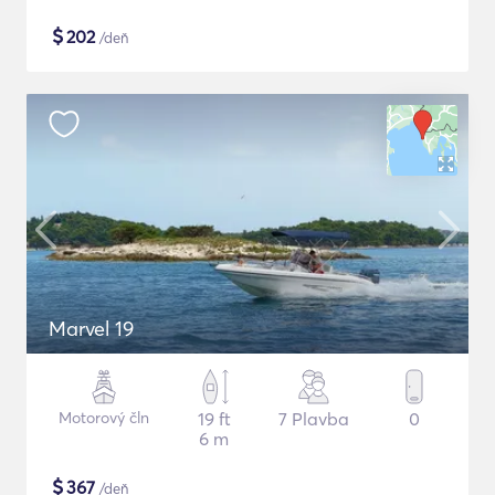
$
202
/deň
Marvel 19
Motorový čln
19 ft
7 Plavba
0
6 m
$
367
/deň