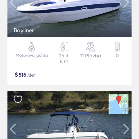
Bayliner
Motorová jachta
25 ft
11 Plavba
0
8 m
$
516
/deň