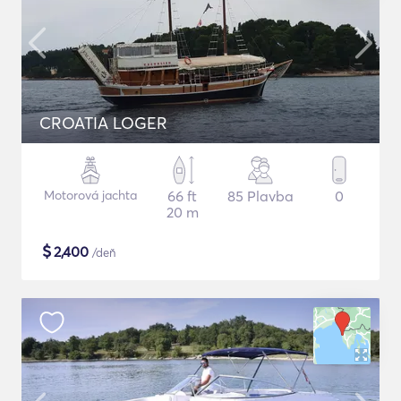
CROATIA LOGER
Motorová jachta
66 ft
85 Plavba
0
20 m
$
2,400
/deň