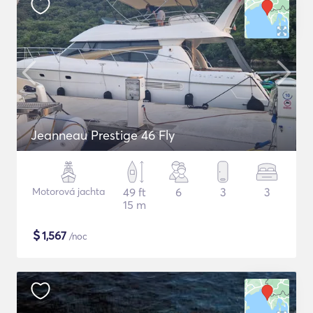
Jeanneau Prestige 46 Fly
Motorová jachta
49 ft
6
3
3
15 m
$
1,567
/noc