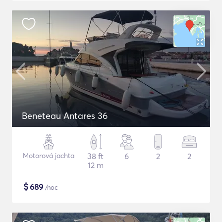
Beneteau Antares 36
Motorová jachta
38 ft
6
2
2
12 m
$
689
/noc