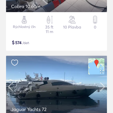
Cobra 10.60m
Rýchlostný čln
35 ft
10 Plavba
0
11 m
$
574
/deň
Jaguar Yachts 72