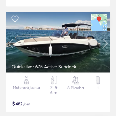
Quicksilver 675 Active Sundeck
Motorová jachta
21 ft
8 Plavba
1
6 m
$
482
/deň