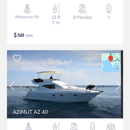
Motorový čln
22 ft
8 Plavba
1
7 m
$
561
/deň
AZIMUT AZ 40