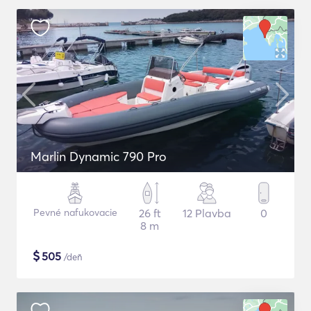
Marlin Dynamic 790 Pro
Pevné nafukovacie
26 ft
12 Plavba
0
8 m
$
505
/deň