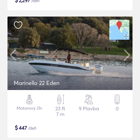
$
2,297
/deň
Marinello 22 Eden
Motorový čln
23 ft
9 Plavba
0
7 m
$
447
/deň