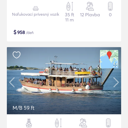
Nafukovací prívesný vozík
35 ft
12 Plavba
0
11 m
$
958
/deň
M/B 59 ft