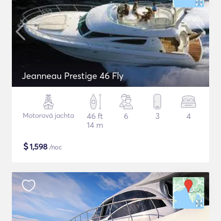
Jeanneau Prestige 46 Fly
Motorová jachta
46 ft
6
3
4
14 m
$
1,598
/noc