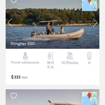
Stingher 550
Pevné nafukovacie
18 ft
10 Plavba
0
5 m
$
333
/deň