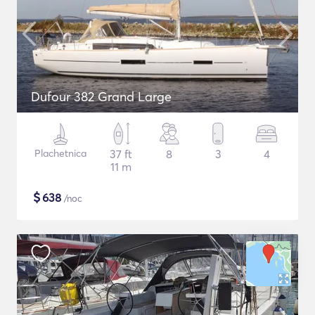
Dufour 382 Grand Large
Plachetnica
37 ft
8
3
4
11 m
$
638
/noc