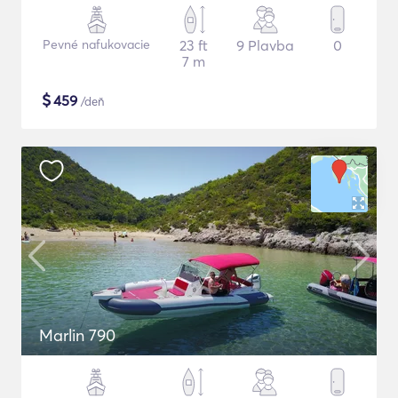
Pevné nafukovacie
23 ft
9 Plavba
0
7 m
$
459
/deň
Marlin 790