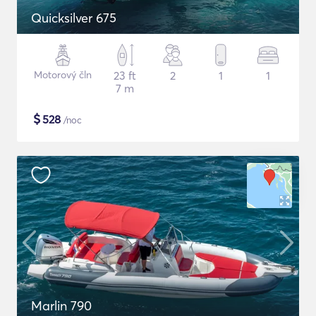
Quicksilver 675
Motorový čln
23 ft
2
1
1
7 m
$
528
/noc
Marlin 790