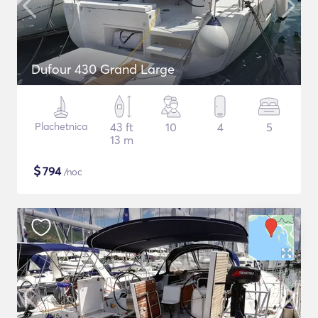
Dufour 430 Grand Large
Plachetnica
43 ft
10
4
5
13 m
$
794
/noc