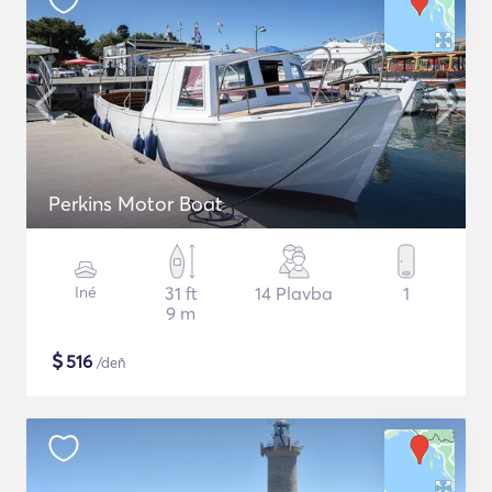
Perkins Motor Boat
Iné
31 ft
14 Plavba
1
9 m
$
516
/deň