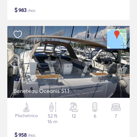
$
983
/noc
Beneteau Oceanis 51.1
Plachetnica
52 ft
12
6
7
16 m
$
958
/noc