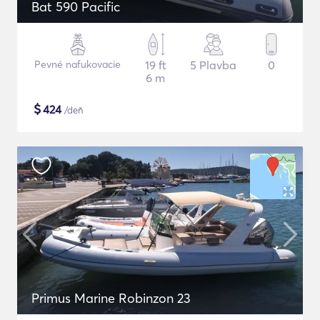
Bat 590 Pacific
Pevné nafukovacie
19 ft
5 Plavba
0
6 m
$
424
/deň
Primus Marine Robinzon 23