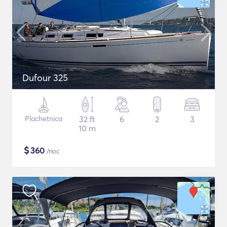
Dufour 325
Plachetnica
32 ft
6
2
3
10 m
$
360
/noc