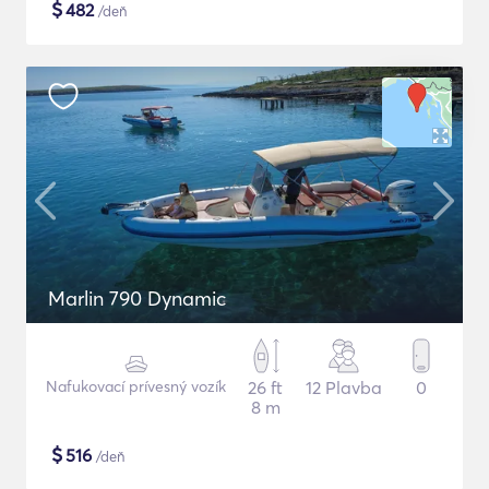
$
482
/deň
Marlin 790 Dynamic
Nafukovací prívesný vozík
26 ft
12 Plavba
0
8 m
$
516
/deň