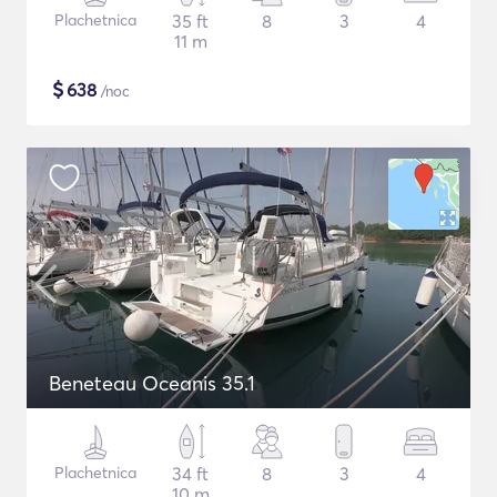
Plachetnica
35 ft
8
3
4
11 m
$
638
/noc
Beneteau Oceanis 35.1
Plachetnica
34 ft
8
3
4
10 m