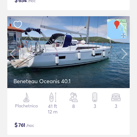
$
654
/noc
Beneteau Oceanis 40.1
Plachetnica
41 ft
8
3
3
12 m
$
761
/noc