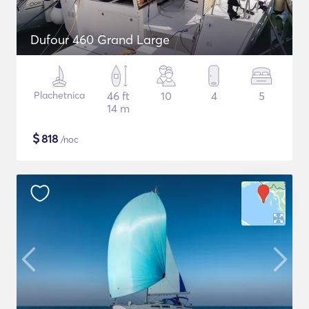
Dufour 460 Grand Large
Plachetnica
46 ft
10
4
5
14 m
$
818
/noc