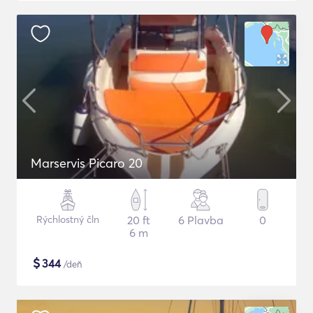
Marservis Picaro 20
Rýchlostný čln
20 ft
6 Plavba
0
6 m
$
344
/deň