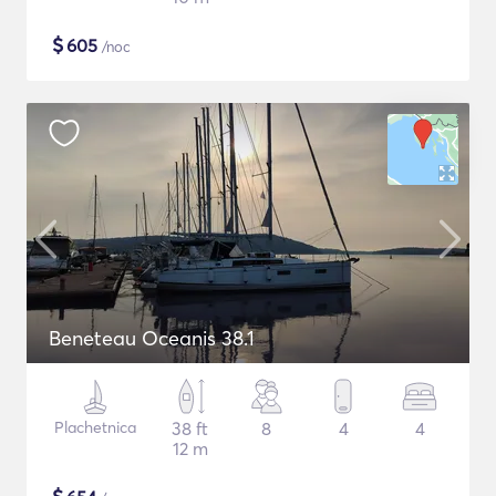
$
605
/noc
Beneteau Oceanis 38.1
Plachetnica
38 ft
8
4
4
12 m