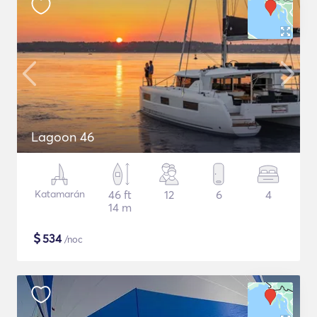
Lagoon 46
Katamarán
46 ft
12
6
4
14 m
$
534
/noc