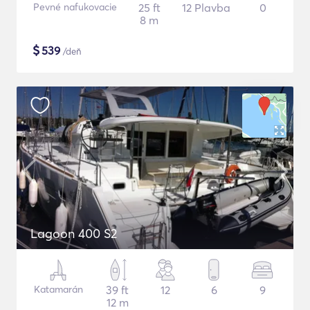
Pevné nafukovacie
25 ft
12 Plavba
0
8 m
$
539
/deň
Lagoon 400 S2
Katamarán
39 ft
12
6
9
12 m