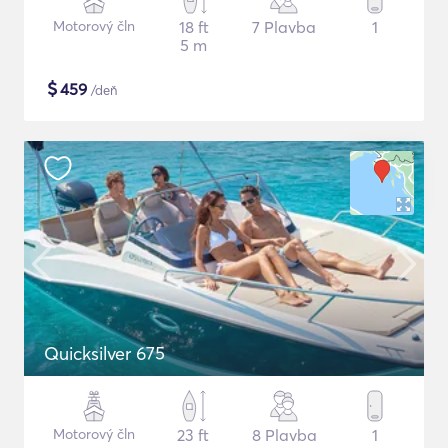
Motorový čln
18 ft
7 Plavba
1
5 m
$
459
/deň
Quicksilver 675
Motorový čln
23 ft
8 Plavba
1