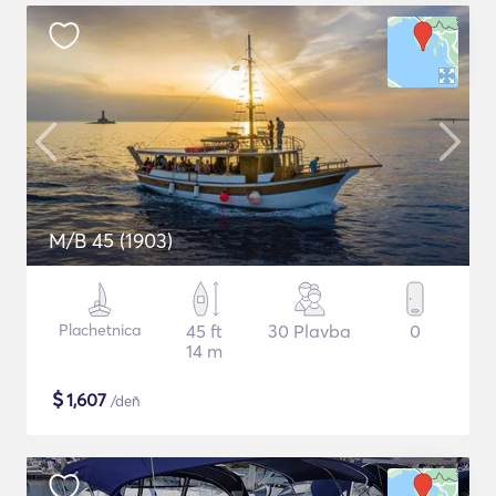
M/B 45 (1903)
Plachetnica
45 ft
30 Plavba
0
14 m
$
1,607
/deň