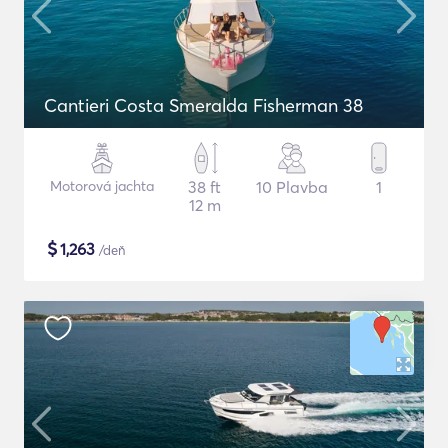
Cantieri Costa Smeralda Fisherman 38
Motorová jachta
38 ft
10 Plavba
1
12 m
$
1,263
/deň