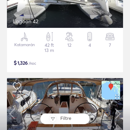
Lagoon 42
Katamarán
42 ft
12
4
7
13 m
$
1,326
/noc
Filtre