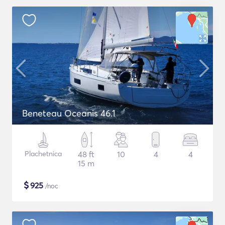
Beneteau Oceanis 46.1
Plachetnica
48 ft
10
4
4
15 m
$
925
/noc