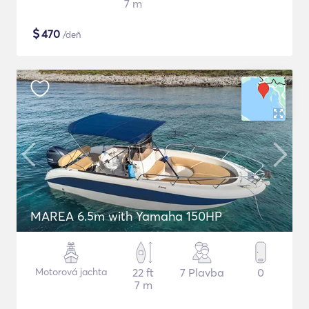
7 m
$
470
/deň
MAREA 6.5m with Yamaha 150HP
Motorová jachta
22 ft
7 Plavba
0
7 m