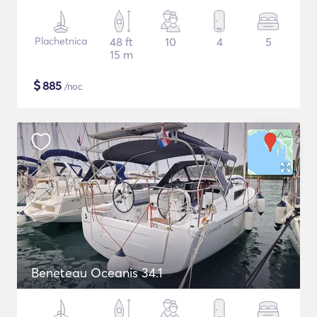
Plachetnica
48 ft
10
4
5
15 m
$
885
/noc
Beneteau Oceanis 34.1