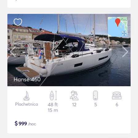
Hanse 460
Plachetnica
48 ft
12
5
6
15 m
$
999
/noc