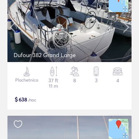
Dufour 382 Grand Large
Plachetnica
37 ft
8
3
4
11 m
$
638
/noc