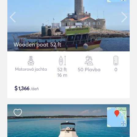
Wooden boat 52 ft
Motorová jachta
52 ft
50 Plavba
0
16 m
$
1,366
/deň