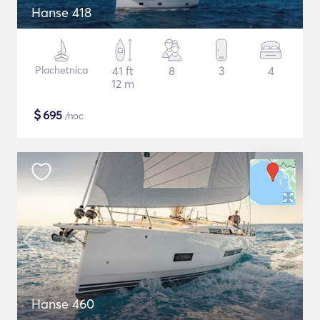
Hanse 418
Plachetnica
41 ft
8
3
4
12 m
$
695
/noc
Hanse 460