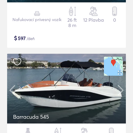
Nafukovací prívesný vozík
26 ft
12 Plavba
0
8 m
$
597
/deň
Barracuda 545