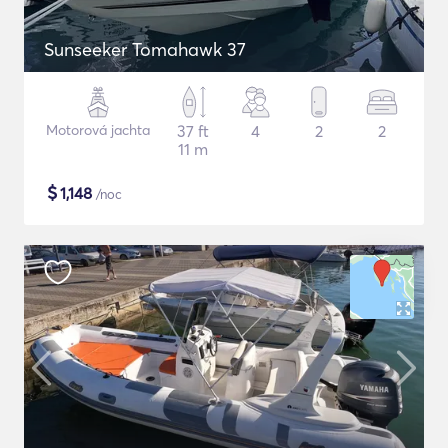
Sunseeker Tomahawk 37
Motorová jachta
37 ft
4
2
2
11 m
$
1,148
/noc