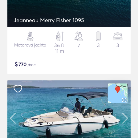
Jeanneau Merry Fisher 1095
Motorová jachta
36 ft
7
3
3
11 m
$
770
/noc