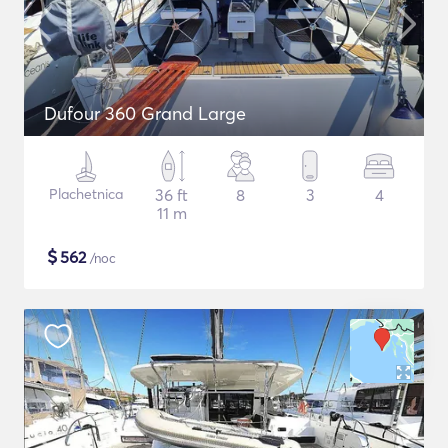
Dufour 360 Grand Large
Plachetnica
36 ft
8
3
4
11 m
$
562
/noc