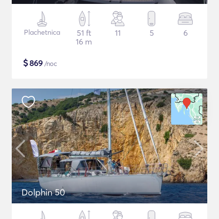
Plachetnica
51 ft
11
5
6
16 m
$
869
/noc
Dolphin 50