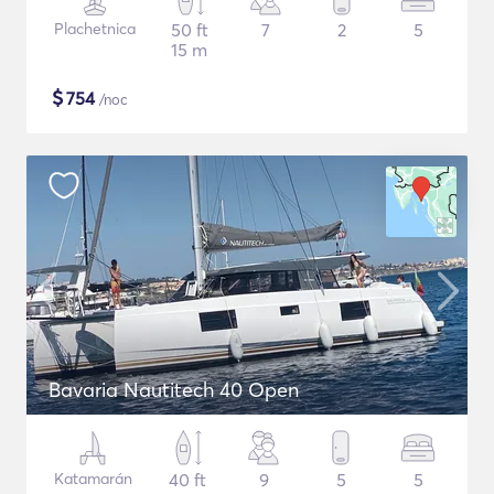
Plachetnica
50 ft
7
2
5
15 m
$
754
/noc
Bavaria Nautitech 40 Open
Katamarán
40 ft
9
5
5