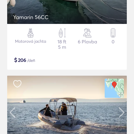
Yamarin 56CC
Motorová jachta
18 ft
6 Plavba
0
5 m
$
206
/deň