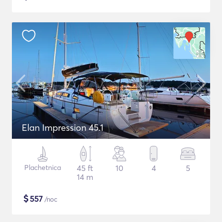
Elan Impression 45.1
Plachetnica
45 ft
10
4
5
14 m
$
557
/noc