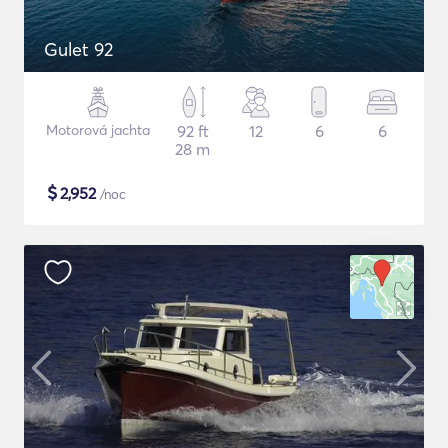
Gulet 92
Motorová jachta
92 ft
12
6
6
28 m
$
2,952
/noc