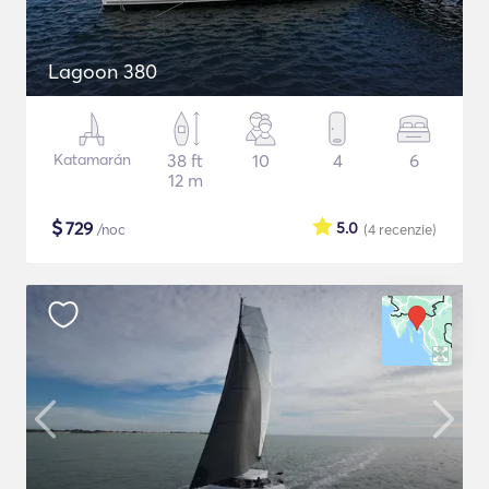
Lagoon 380
Katamarán
38 ft
10
4
6
12 m
$
729
5.0
/noc
(4
recenzie
)