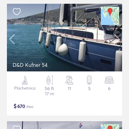
D&D Kufner 54
Plachetnica
56 ft
11
5
6
17 m
$
670
/noc