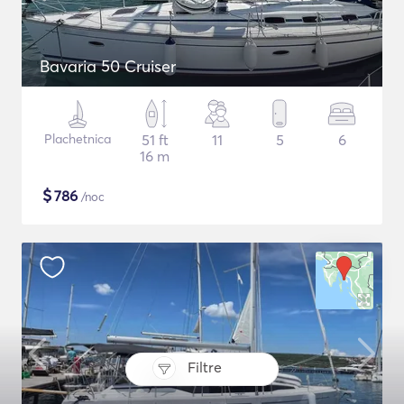
Bavaria 50 Cruiser
Plachetnica
51 ft
11
5
6
16 m
$
786
/noc
Filtre