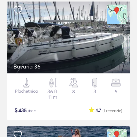
Bavaria 36
Plachetnica
36 ft
8
3
5
11 m
$
435
4.7
/noc
(1
recenzie
)