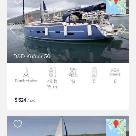
D&D Kufner 50
Plachetnica
49 ft
12
5
6
15 m
$
524
/noc