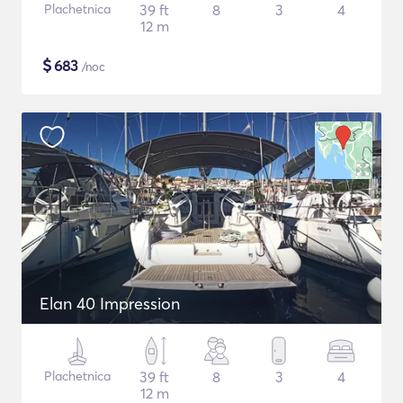
Plachetnica
39 ft
8
3
4
12 m
$
683
/noc
Elan 40 Impression
Plachetnica
39 ft
8
3
4
12 m