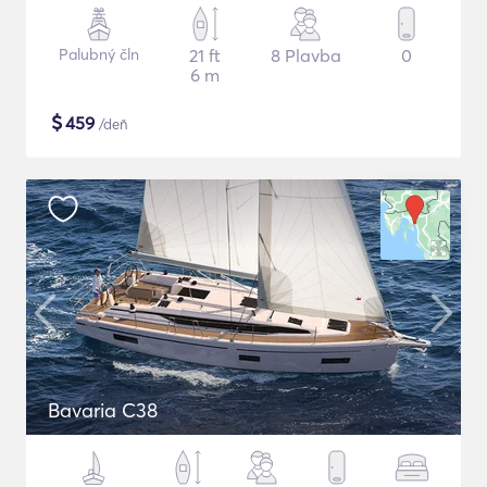
Palubný čln
21 ft
8 Plavba
0
6 m
$
459
/deň
Bavaria C38