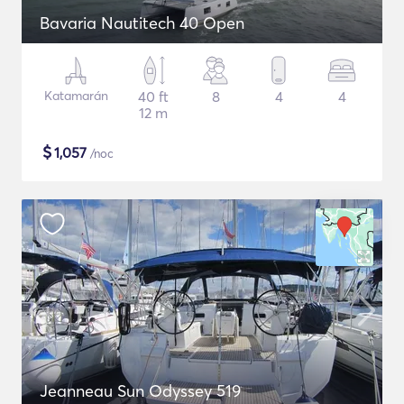
Bavaria Nautitech 40 Open
Katamarán
40 ft
8
4
4
12 m
$
1,057
/noc
Jeanneau Sun Odyssey 519