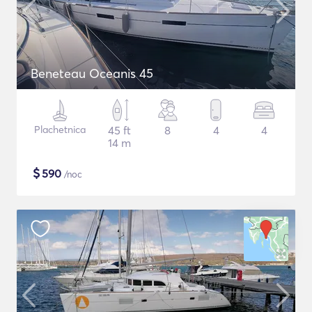
Beneteau Oceanis 45
Plachetnica
45 ft
8
4
4
14 m
$
590
/noc