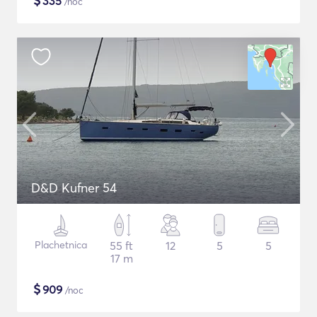
$
335
/noc
D&D Kufner 54
Plachetnica
55 ft
12
5
5
17 m
$
909
/noc