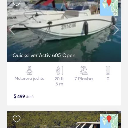
Quicksilver Activ 605 Open
Motorová jachta
20 ft
7 Plavba
0
6 m
$
499
/deň