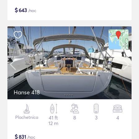
$
643
/noc
Hanse 418
Plachetnica
41 ft
8
3
4
12 m
$
831
/noc