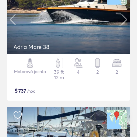
Adria Mare 38
Motorová jachta
39 ft
4
2
2
12 m
$
737
/noc