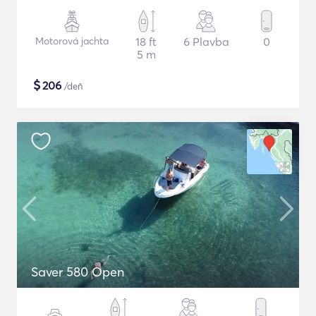
Motorová jachta
18 ft
6 Plavba
0
5 m
$
206
/deň
Saver 580 Open