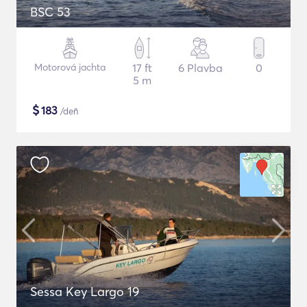
BSC 53
Motorová jachta
17 ft
6 Plavba
0
5 m
$
183
/deň
Sessa Key Largo 19