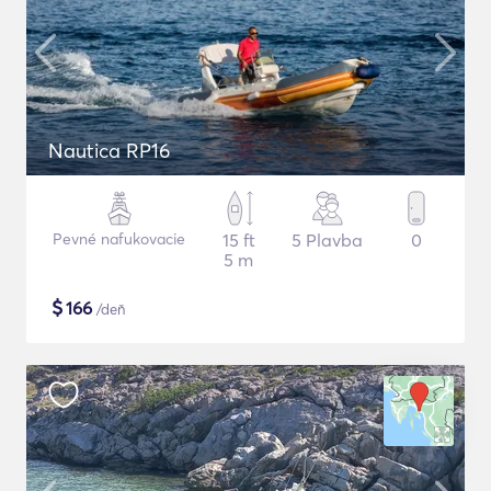
Nautica RP16
Pevné nafukovacie
15 ft
5 Plavba
0
5 m
$
166
/deň