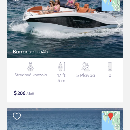
Barracuda 545
Stredová konzola
17 ft
5 Plavba
0
5 m
$
206
/deň