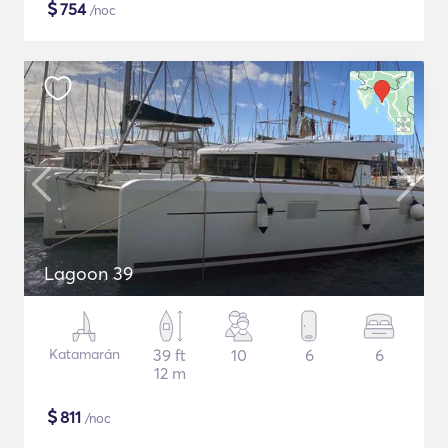
$
754
/noc
Lagoon 39
Katamarán
39 ft
10
6
6
12 m
$
811
/noc