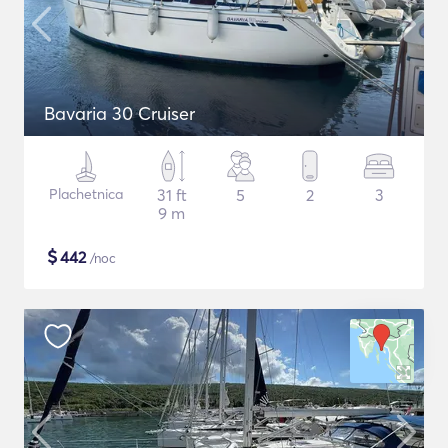
Bavaria 30 Cruiser
Plachetnica
31 ft
5
2
3
9 m
$
442
/noc