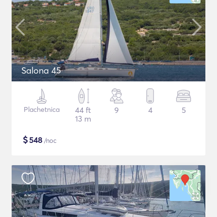
Salona 45
Plachetnica
44 ft
9
4
5
13 m
$
548
/noc