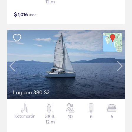
12 m
$
1,016
/noc
Lagoon 380 S2
Katamarán
38 ft
10
6
6
12 m