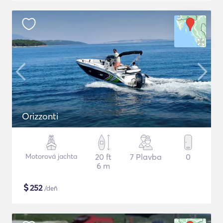
Orizzonti
Motorová jachta
20 ft
7 Plavba
0
6 m
$
252
/deň