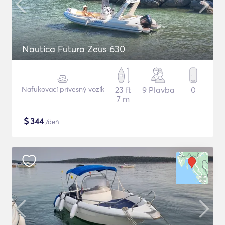
Nautica Futura Zeus 630
Nafukovací prívesný vozík
23 ft
9 Plavba
0
7 m
$
344
/deň