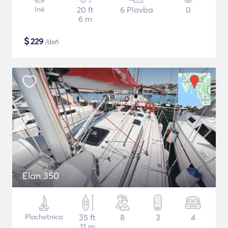
Iné
20 ft
6 Plavba
0
6 m
$
229
/deň
Elan 350
Plachetnica
35 ft
8
3
4
11 m