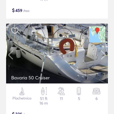
$
459
/noc
Bavaria 50 Cruiser
Plachetnica
51 ft
11
5
6
16 m