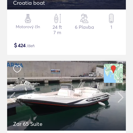
Croatia boat
Motorový čln
24 ft
6 Plavba
1
7 m
$
424
/deň
Zar 65 Suite