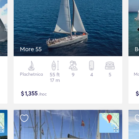
More 55
B
Plachetnica
55 ft
9
4
5
Mo
17 m
$
1,355
/noc