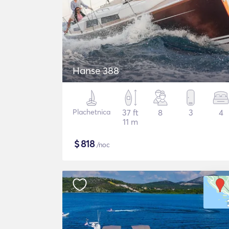
Hanse 388
Plachetnica
37 ft
8
3
4
11 m
$
818
/noc