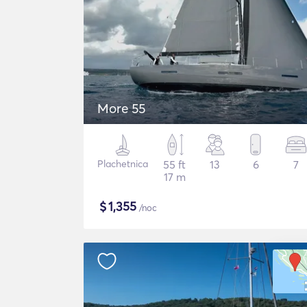
More 55
Plachetnica
55 ft
13
6
7
17 m
$
1,355
/noc