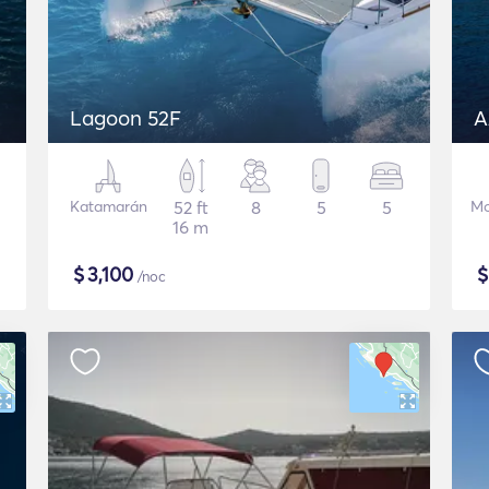
Lagoon 52F
A
Katamarán
52 ft
8
5
5
Mo
16 m
$
3,100
/noc