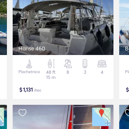
Hanse 460
B
Plachetnica
48 ft
8
3
4
Pl
15 m
$
1,131
/noc