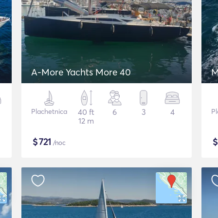
A-More Yachts More 40
M
Plachetnica
40 ft
6
3
4
Pl
12 m
$
721
/noc