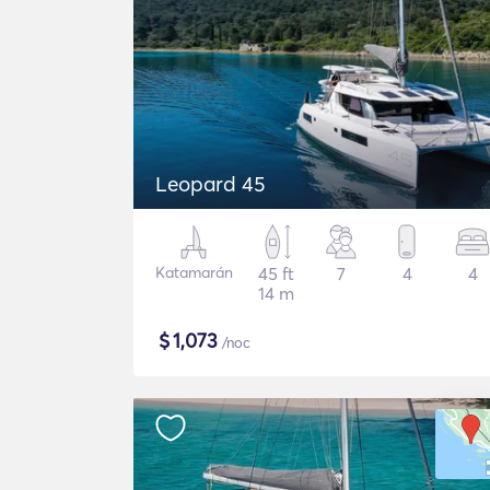
Leopard 45
Katamarán
45 ft
7
4
4
14 m
$
1,073
/noc