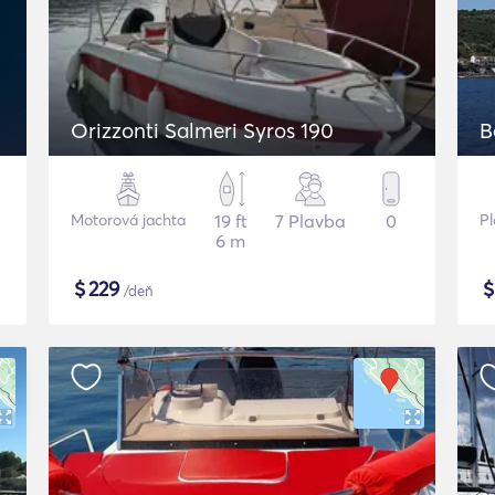
Orizzonti Salmeri Syros 190
B
Motorová jachta
19 ft
7 Plavba
0
Pl
6 m
$
229
/deň