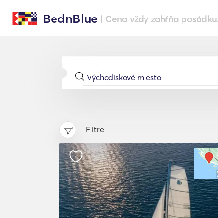
BednBlue
| Cena vždy zahŕňa posádku
Filtre