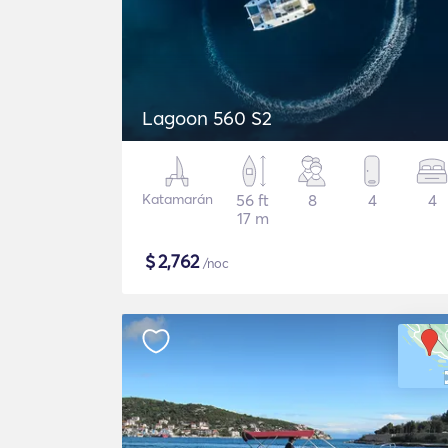
Lagoon 560 S2
Katamarán
56 ft
8
4
4
17 m
$
2,762
/noc