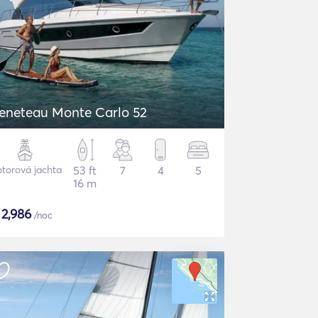
eneteau Monte Carlo 52
torová jachta
53 ft
7
4
5
16 m
$
2,986
/noc