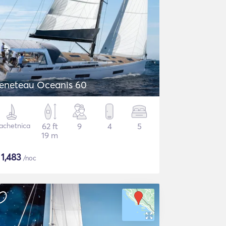
eneteau Oceanis 60
achetnica
62 ft
9
4
5
19 m
$
1,483
/noc