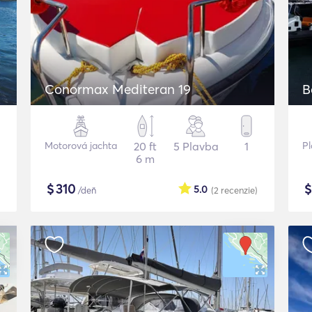
Conormax Mediteran 19
B
Motorová jachta
20 ft
5 Plavba
1
Pl
6 m
$
310
5.0
/deň
(2
recenzie
)