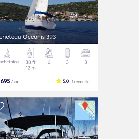
eneteau Oceanis 393
achetnica
38 ft
6
3
3
12 m
$
695
5.0
/noc
(1
recenzie
)