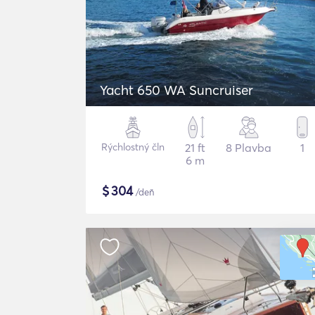
Yacht 650 WA Suncruiser
Rýchlostný čln
21 ft
8 Plavba
1
6 m
$
304
/deň