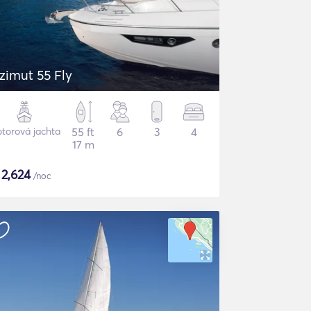
zimut 55 Fly
torová jachta
55 ft
6
3
4
17 m
$
2,624
/noc