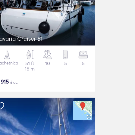
avaria Cruiser 51
achetnica
51 ft
10
5
5
16 m
$
915
/noc