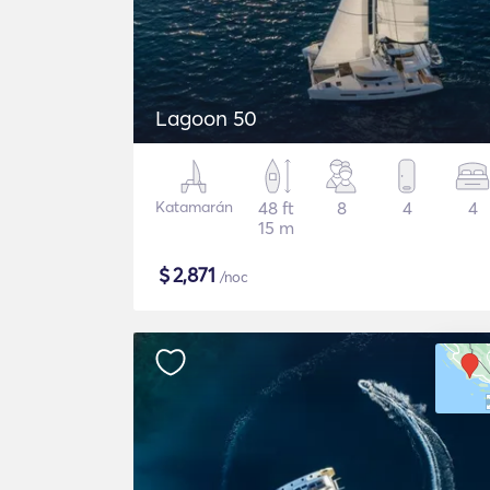
Lagoon 50
Katamarán
48 ft
8
4
4
15 m
$
2,871
/noc