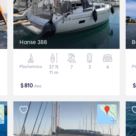
Hanse 388
B
Plachetnica
37 ft
7
3
4
Pl
11 m
$
810
/noc