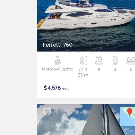
Ferretti 760
Motorová jachta
77 ft
8
4
6
23 m
$
4,576
/noc