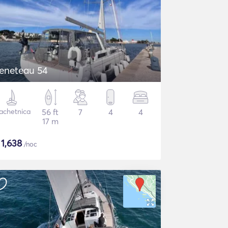
eneteau 54
achetnica
56 ft
7
4
4
17 m
$
1,638
/noc