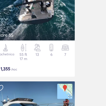
ore 55
achetnica
55 ft
13
6
7
17 m
$
1,355
/noc