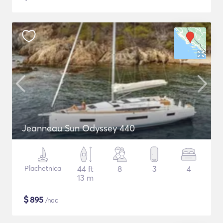
Jeanneau Sun Odyssey 440
Plachetnica
44 ft
8
3
4
13 m
$
895
/noc