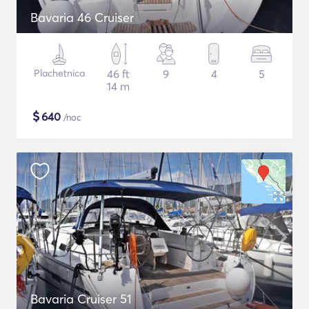
Bavaria 46 Cruiser
Plachetnica
46 ft
9
4
5
14 m
$
640
/noc
Bavaria Cruiser 51