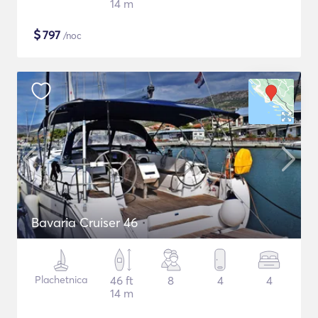
14 m
$
797
/noc
Bavaria Cruiser 46
Plachetnica
46 ft
8
4
4
14 m