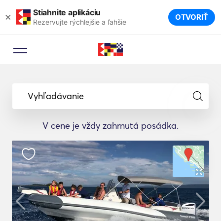
Stiahnite aplikáciu
×
OTVORIŤ
Rezervujte rýchlejšie a ľahšie
Vyhľadávanie
V cene je vždy zahrnutá posádka.