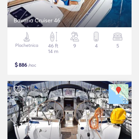
Bavaria Cruiser 46
Plachetnica
46 ft
9
4
5
14 m
$
886
/noc