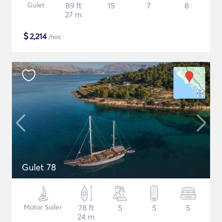
Gulet
89 ft
15
7
8
27 m
$
2,214
/noc
Gulet 78
Motor Sailer
78 ft
5
5
5
24 m