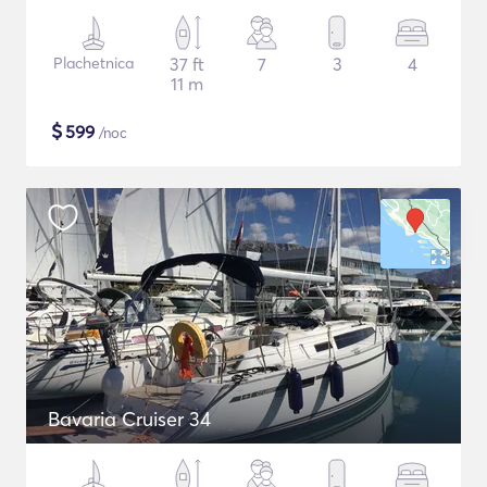
Plachetnica
37 ft
7
3
4
11 m
$
599
/noc
Bavaria Cruiser 34