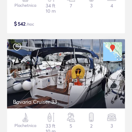
Plachetnica
34 ft
7
3
4
10 m
$
542
/noc
Bavaria Cruiser 33
Plachetnica
33 ft
5
2
3
10 m