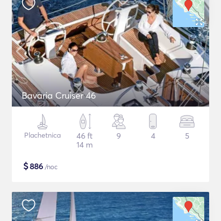
Bavaria Cruiser 46
Plachetnica
46 ft
9
4
5
14 m
$
886
/noc