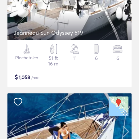
Jeanneau Sun Odyssey 519
Plachetnica
51 ft
11
6
6
16 m
$
1,058
/noc