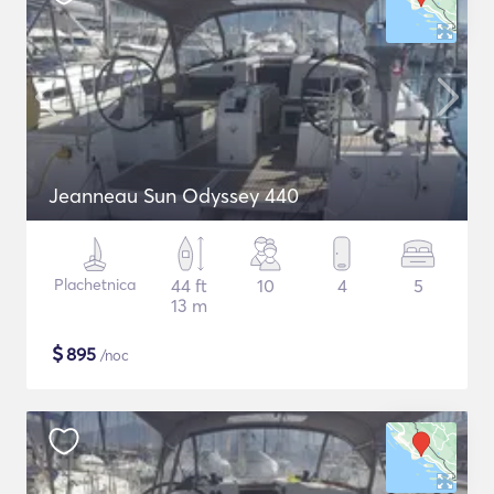
Jeanneau Sun Odyssey 440
Plachetnica
44 ft
10
4
5
13 m
$
895
/noc