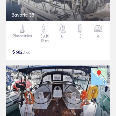
Bavaria 38
Plachetnica
38 ft
8
3
4
12 m
$
682
/noc