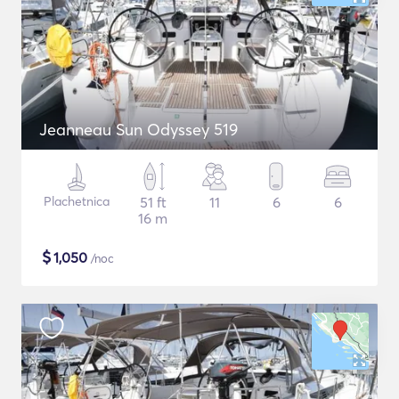
Jeanneau Sun Odyssey 519
Plachetnica
51 ft
11
6
6
16 m
$
1,050
/noc