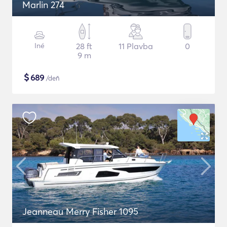
Marlin 274
Iné
28 ft
11 Plavba
0
9 m
$
689
/deň
Jeanneau Merry Fisher 1095