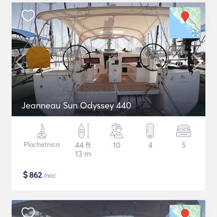
Jeanneau Sun Odyssey 440
Plachetnica
44 ft
10
4
5
13 m
$
862
/noc