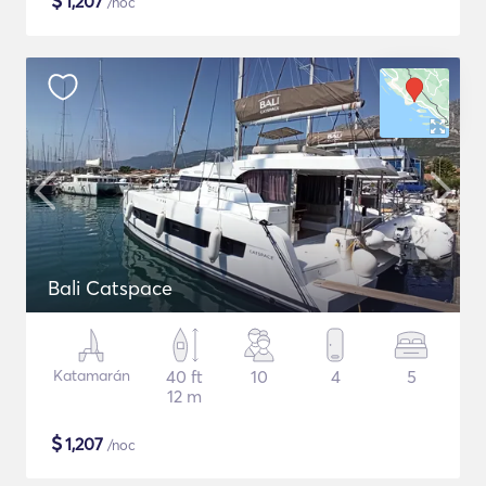
$
1,207
/noc
Bali Catspace
Katamarán
40 ft
10
4
5
12 m
$
1,207
/noc