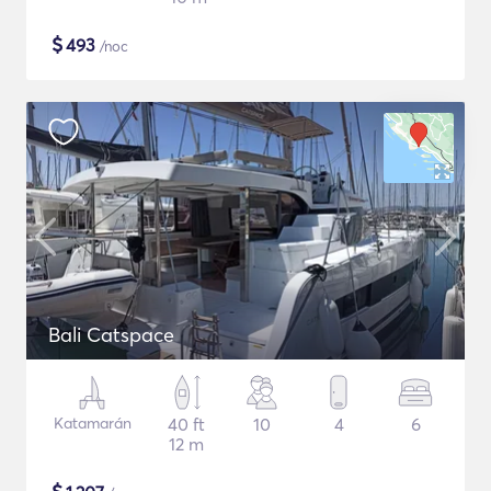
$
493
/noc
Bali Catspace
Katamarán
40 ft
10
4
6
12 m