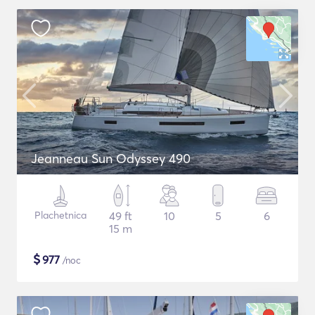
Jeanneau Sun Odyssey 490
Plachetnica
49 ft
10
5
6
15 m
$
977
/noc