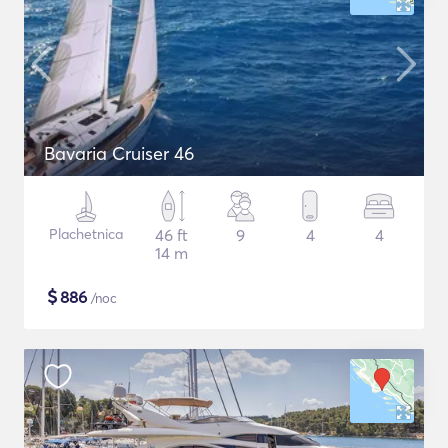
Bavaria Cruiser 46
Plachetnica
46 ft
9
4
4
14 m
$
886
/noc