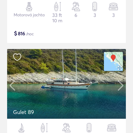
Motorová jachta
33 ft
6
3
3
10 m
$
816
/noc
Gulet 89