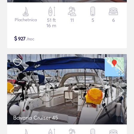
Plachetnica
51 ft
11
5
6
16 m
$
927
/noc
Bavaria Cruiser 45