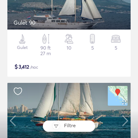
Gulet 90
Gulet
90 ft
10
5
5
27 m
$
3,412
/noc
Filtre