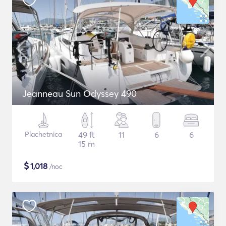
Jeanneau Sun Odyssey 490
Plachetnica
49 ft
11
6
6
15 m
$
1,018
/noc