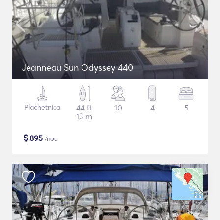
Jeanneau Sun Odyssey 440
Plachetnica
44 ft
10
4
5
13 m
$
895
/noc