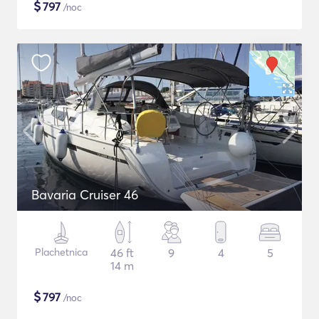
$
797
/noc
Bavaria Cruiser 46
Plachetnica
46 ft
9
4
5
14 m
$
797
/noc