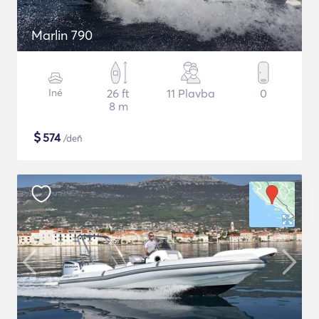
Marlin 790
Iné
26 ft
11 Plavba
0
8 m
$
574
/deň