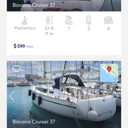
Bavaria Cruiser 37
Plachetnica
37 ft
7
3
4
11 m
$
599
/noc
Bavaria Cruiser 37