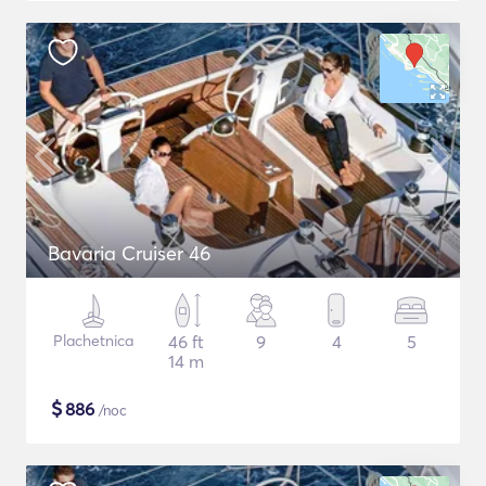
Bavaria Cruiser 46
Plachetnica
46 ft
9
4
5
14 m
$
886
/noc