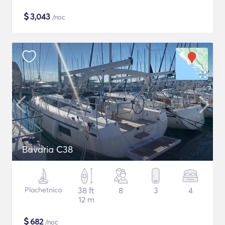
$
3,043
/noc
Bavaria C38
Plachetnica
38 ft
8
3
4
12 m
$
682
/noc