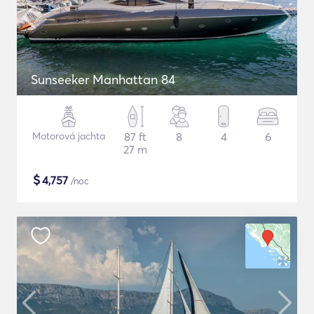
Sunseeker Manhattan 84
Motorová jachta
87 ft
8
4
6
27 m
$
4,757
/noc