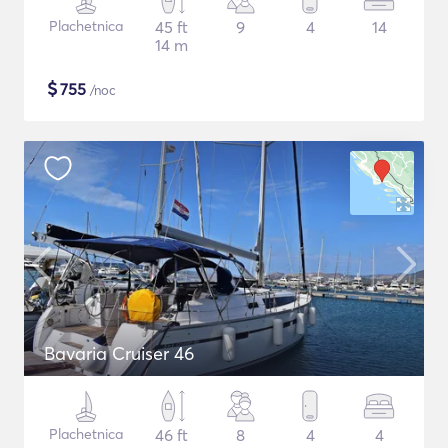
Plachetnica
45 ft
9
4
14
14 m
$
755
/noc
Bavaria Cruiser 46
Plachetnica
46 ft
8
4
4