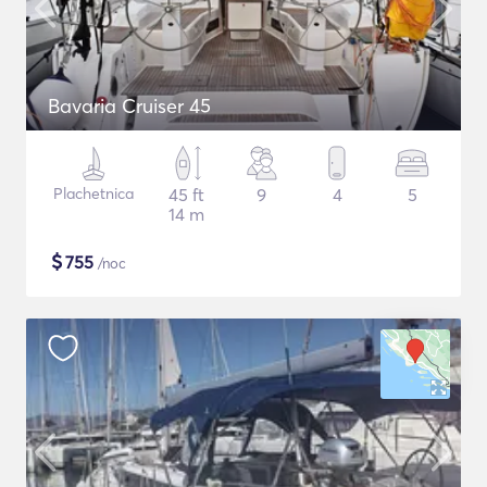
Bavaria Cruiser 45
Plachetnica
45 ft
9
4
5
14 m
$
755
/noc