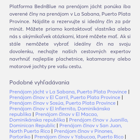
Platforma BednBlue na prenájom jácht ponúka iba
overené člny na prenájom v La Sabana, Puerto Plata
Province. Nájdite a rezervujte si ideálny čln za pár
minút. Môžete priamo kontaktovať vlastníka alebo
nás s akýmikoľvek otázkami, ktoré môžete mať. Ak si
stále nemôžete vybrať ideálny čln na svoju
dovolenku, nechajte našich cestovných expertov
navrhnúť najlepšie plachetnice, katamarany alebo
motorové jachty pre vašu cestu.
Podobné vyhľadávania
Prenájom jácht v La Sabana, Puerto Plata Province
|
Prenájom člnov v El Carril, Puerto Plata Province
|
Prenájom člnov v Sosúa, Puerto Plata Province
|
Prenájom člnov v El Infiernito, Dominikánska
republika
|
Prenájom člnov v El Macao,
Dominikánska republika
|
Prenájom člnov v Juanillo,
Dominican Republic
|
Prenájom člnov v San Juan,
North Puerto Rico
|
Prenájom člnov v Pinones,
Portoriko
|
Prenájom člnov v Yabucoa, Puerto Rico
|