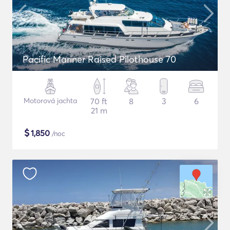
Pacific Mariner Raised Pilothouse 70
Motorová jachta
70 ft
8
3
6
21 m
$
1,850
/noc