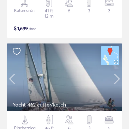
Katamarán
41 ft
6
3
3
12 m
$
1,699
/noc
Yacht 462 cutter/ketch
Plachetnica
46 ft
6
3
5