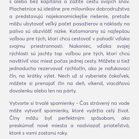
s alebo bez kapitána a zažite cestu svojich snov.
Plachetnice sú ideálne pre milovníkov dobrodružstva
a predstavujú najekonomickejšie riešenie, pretože
môžu ubytovať veľký počet pasažierov a náklady na
palivo sú obzvlášť nízke. Katamarany sú najlepšou
voľbou pre tých, ktorí chcú cestovať v pohodlí vďaka
svojmu priestrannosti. Nakoniec, vďaka svojej
rýchlosti sú jachty top voľbou pre tých, ktorí chcú
navštíviť viac miest počas jednej cesty. Môžete si tiež
jednoducho rezervovať rýchločln, ako je nafukovací
čln, na krátky výlet. Nech už si vyberiete čokoľvek,
môžete si prenajať čln na deň, víkend, viacdňovú
dovolenku alebo len na párty.
Vytvorte si trvalé spomienky - Čas strávený na vode
môže vytvoriť spomienky, ktoré vydržia celý život.
Člny môžu byť perfektným spôsobom, ako
preskúmať nové miesta a nadviazať priateľstvá,
ktoré s vami zostanú roky.