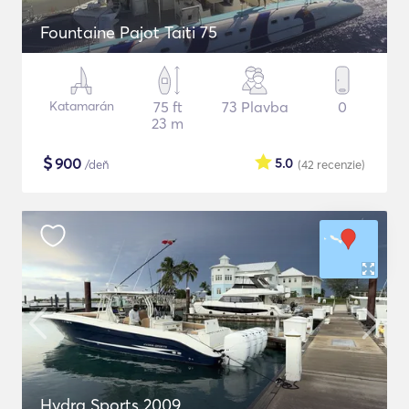
Fountaine Pajot Taiti 75
Katamarán
75 ft
73 Plavba
0
23 m
$
900
5.0
/deň
(42
recenzie
)
Hydra Sports 2009