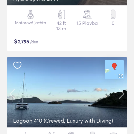
Motorová jachta
42 ft
15 Plavba
0
13 m
$
2,795
/deň
Lagoon 410 (Crewed, Luxury with Diving)