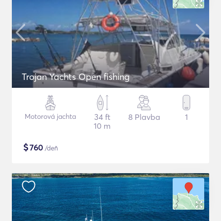
Trojan Yachts Open fishing
Motorová jachta
34 ft
8 Plavba
1
10 m
$
760
/deň