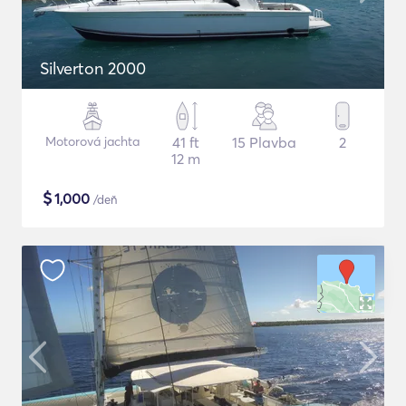
Silverton 2000
Motorová jachta
41 ft
15 Plavba
2
12 m
$
1,000
/deň