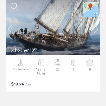
Schooner 185'
Plachetnica
185 ft
12
6
9
56 m
$
19,687
/noc