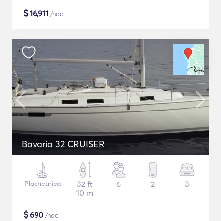
$
16,911
/noc
Bavaria 32 CRUISER
Plachetnica
32 ft
6
2
3
10 m
$
690
/noc