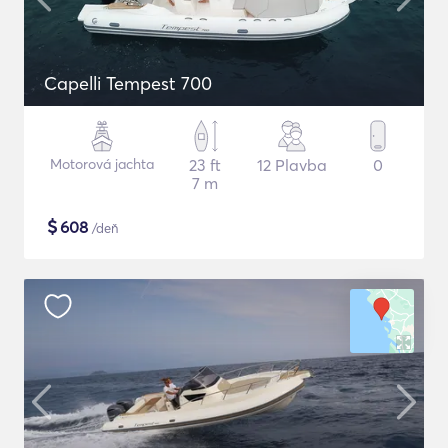
Capelli Tempest 700
Motorová jachta
23 ft
12 Plavba
0
7 m
$
608
/deň