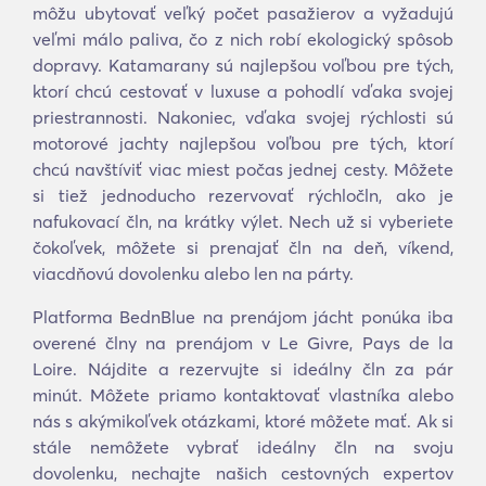
môžu ubytovať veľký počet pasažierov a vyžadujú
veľmi málo paliva, čo z nich robí ekologický spôsob
dopravy. Katamarany sú najlepšou voľbou pre tých,
ktorí chcú cestovať v luxuse a pohodlí vďaka svojej
priestrannosti. Nakoniec, vďaka svojej rýchlosti sú
motorové jachty najlepšou voľbou pre tých, ktorí
chcú navštíviť viac miest počas jednej cesty. Môžete
si tiež jednoducho rezervovať rýchločln, ako je
nafukovací čln, na krátky výlet. Nech už si vyberiete
čokoľvek, môžete si prenajať čln na deň, víkend,
viacdňovú dovolenku alebo len na párty.
Platforma BednBlue na prenájom jácht ponúka iba
overené člny na prenájom v Le Givre, Pays de la
Loire. Nájdite a rezervujte si ideálny čln za pár
minút. Môžete priamo kontaktovať vlastníka alebo
nás s akýmikoľvek otázkami, ktoré môžete mať. Ak si
stále nemôžete vybrať ideálny čln na svoju
dovolenku, nechajte našich cestovných expertov