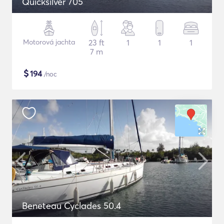
Quicksilver 705
Motorová jachta
23 ft
1
1
1
7 m
$
194
/noc
Beneteau Cyclades 50.4