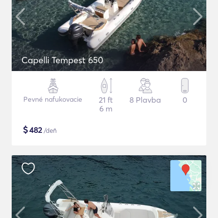
Capelli Tempest 650
Pevné nafukovacie
21 ft
8 Plavba
0
6 m
$
482
/deň