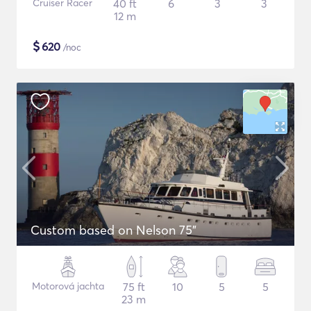
Cruiser Racer
40 ft
6
3
3
12 m
$
620
/noc
Custom based on Nelson 75"
Motorová jachta
75 ft
10
5
5
23 m