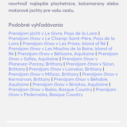
navrhnúť najlepšie plachetnice, katamarany alebo
motorové jachty pre vašu cestu.
Podobné vyhľadávania
Prenájom jácht v Le Givre, Pays de la Loire
|
Prenájom člnov v Le Champ-Saint-Père, Pays de la
Loire
|
Prenájom člnov v Les Prises, Island of Ré
|
Prenájom člnov v Les Moulins de la Boire, Island of
Ré
|
Prenájom člnov v Bélisaire, Aquitaine
|
Prenájom
člnov v Salles, Aquitaine
|
Prenájom člnov v
Plonevez-Porzay, Brittany
|
Prenájom člnov v Sizun,
Brittany
|
Prenájom člnov v Lanvéoc, Brittany
|
Prenájom člnov v Milizac, Brittany
|
Prenájom člnov v
Kermorvan, Brittany
|
Prenájom člnov v Béhobie,
Aquitaine
|
Prenájom člnov v Biriatou, Aquitaine
|
Prenájom člnov v Bakio, Basque Country
|
Prenájom
člnov v Pedernales, Basque Country