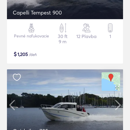
Capelli Tempest 900
Pevné nafukovacie
30 ft
12 Plavba
1
9 m
$
1,205
/deň