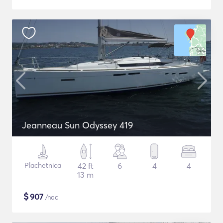
Jeanneau Sun Odyssey 419
Plachetnica
42 ft
6
4
4
13 m
$
907
/noc