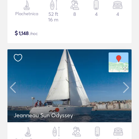
Plachetnica
52 ft
8
4
4
16 m
$
1,148
/noc
Jeanneau Sun Odyssey