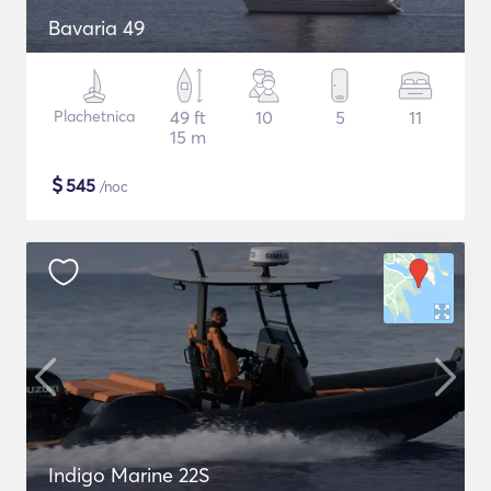
Bavaria 49
Plachetnica
49 ft
10
5
11
15 m
$
545
/noc
Indigo Marine 22S