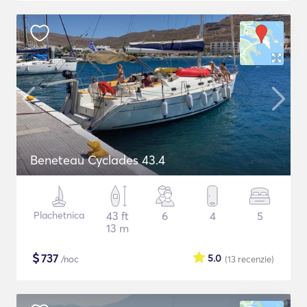
Beneteau Cyclades 43.4
Plachetnica
43 ft
6
4
5
13 m
$
737
5.0
/noc
(13
recenzie
)