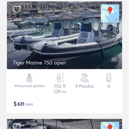
Tiger Marine 750 open
Motorová jachta
750 ft
9 Plavba
0
229 m
$
631
/deň