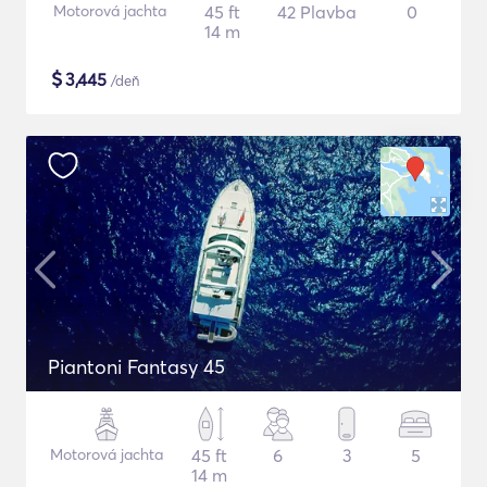
Motorová jachta
45 ft
42 Plavba
0
14 m
$
3,445
/deň
Piantoni Fantasy 45
Motorová jachta
45 ft
6
3
5
14 m