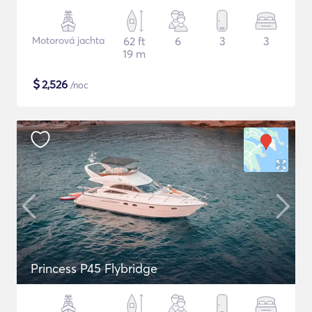
Motorová jachta
62 ft
6
3
3
19 m
$
2,526
/noc
Princess P45 Flybridge