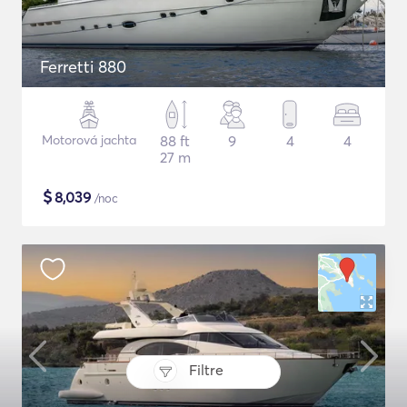
Ferretti 880
Motorová jachta
88 ft
9
4
4
27 m
$
8,039
/noc
Filtre