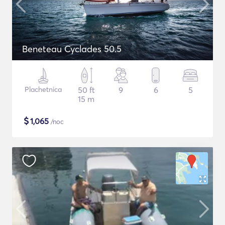
Beneteau Cyclades 50.5
Plachetnica
50 ft
9
6
5
15 m
$
1,065
/noc