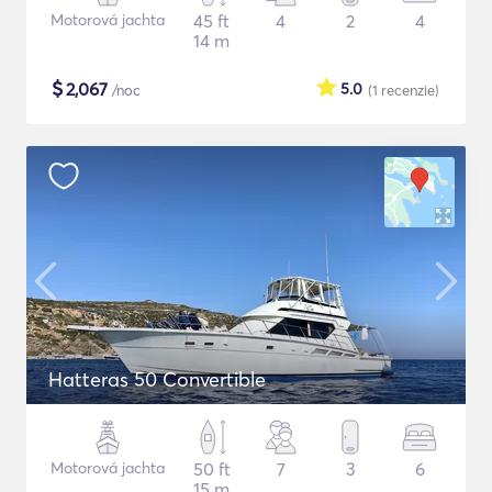
Motorová jachta
45 ft
4
2
4
14 m
$
2,067
5.0
/noc
(1
recenzie
)
Hatteras 50 Convertible
Motorová jachta
50 ft
7
3
6
15 m