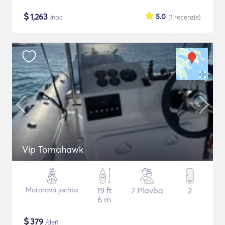
$
1,263
5.0
/noc
(1
recenzie
)
Vip Tomahawk
Motorová jachta
19 ft
7 Plavba
2
6 m
$
379
/deň