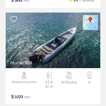
$
1,493
5.0
/noc
(1
recenzie
)
Marvel 960
Motorová jachta
33 ft
8 Plavba
0
10 m
$
1,033
/deň