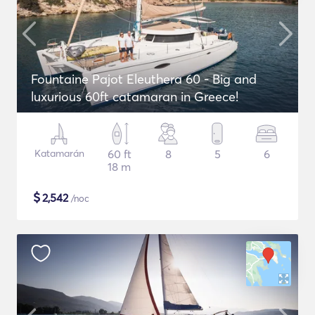
Fountaine Pajot Eleuthera 60 - Big and
luxurious 60ft catamaran in Greece!
Katamarán
60 ft
8
5
6
18 m
$
2,542
/noc