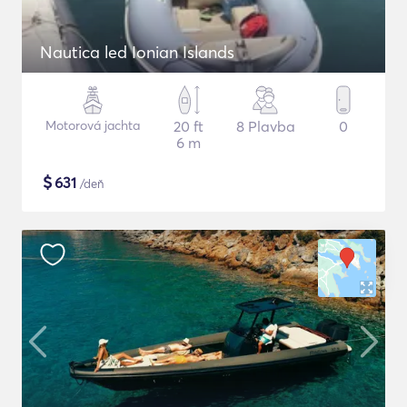
Nautica led Ionian Islands
Motorová jachta
20 ft
8 Plavba
0
6 m
$
631
/deň