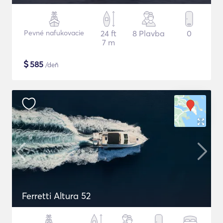
Pevné nafukovacie
24 ft
8 Plavba
0
7 m
$
585
/deň
Ferretti Altura 52