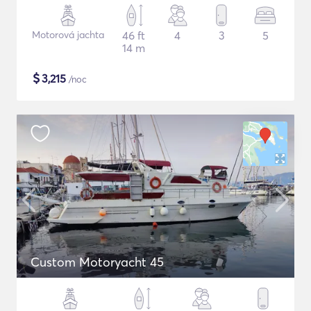
Motorová jachta
46 ft
4
3
5
14 m
$
3,215
/noc
Custom Motoryacht 45