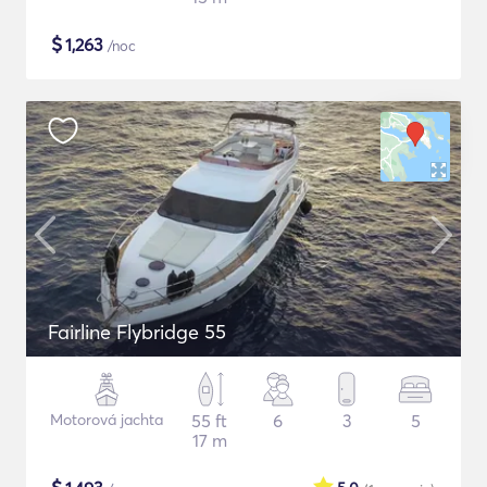
$
1,263
/noc
Fairline Flybridge 55
Motorová jachta
55 ft
6
3
5
17 m