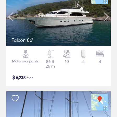
Falcon 86'
Motorová jachta
86 ft
10
4
4
26 m
$
6,235
/noc