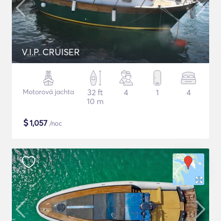
V.I.P. CRUISER
Motorová jachta
32 ft
4
1
4
10 m
$
1,057
/noc