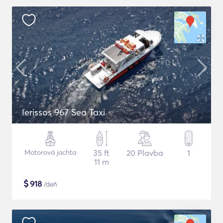
Ierissos 967 Sea Taxi
Motorová jachta
35 ft
20 Plavba
1
11 m
$
918
/deň