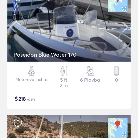
Poseidon Blue Water 170
Motorová jachta
5 ft
6 Plavba
0
2 m
$
218
/deň