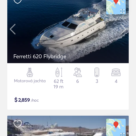
Ferretti 620 Flybridge
Motorová jachta
62 ft
6
3
4
19 m
$
2,859
/noc