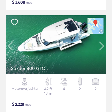
$
3,608
/noc
Saxdor 400 GTO
Motorová jachta
42 ft
4
2
2
13 m
$
2,228
/noc