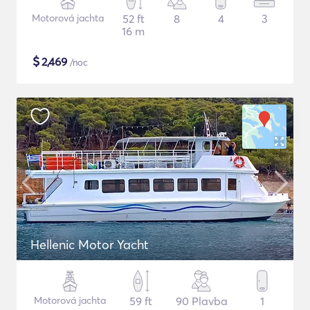
Motorová jachta
52 ft
8
4
3
16 m
$
2,469
/noc
Hellenic Motor Yacht
Motorová jachta
59 ft
90 Plavba
1