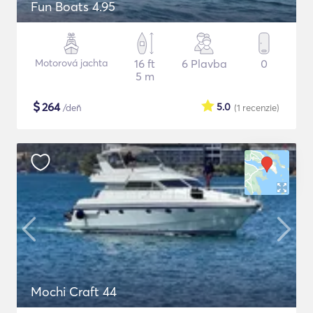
Fun Boats 4.95
Motorová jachta
16 ft
6 Plavba
0
5 m
$
264
5.0
/deň
(1
recenzie
)
Mochi Craft 44