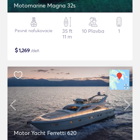
Motomarine Magna 32s
Pevné nafukovacie
35 ft
10 Plavba
1
11 m
$
1,269
/deň
Motor Yacht Ferretti 620