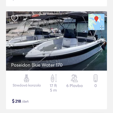
Poseidon Blue Water 170
Stredová konzola
17 ft
6 Plavba
0
5 m
$
218
/deň