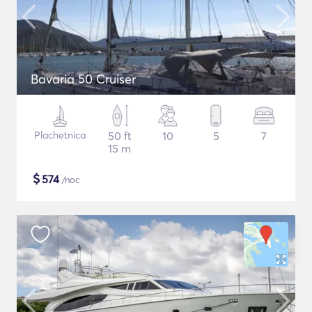
Bavaria 50 Cruiser
Plachetnica
50 ft
10
5
7
15 m
$
574
/noc