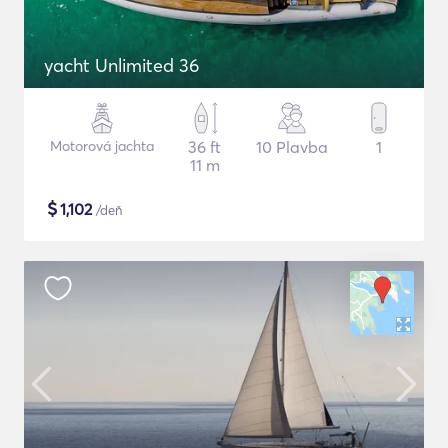
yacht Unlimited 36
Motorová jachta
36 ft
10 Plavba
1
11 m
$
1,102
/deň