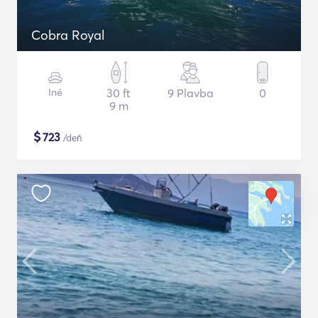
Cobra Royal
Iné
30 ft
9 Plavba
0
9 m
$
723
/deň