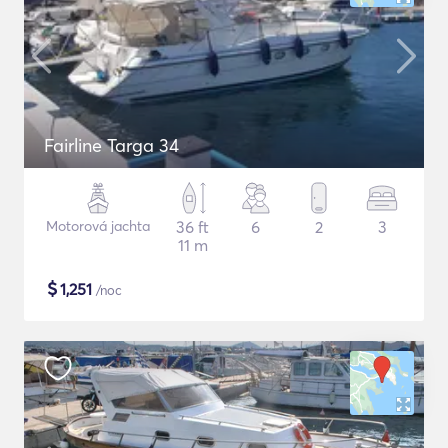
Fairline Targa 34
Motorová jachta
36 ft
6
2
3
11 m
$
1,251
/noc