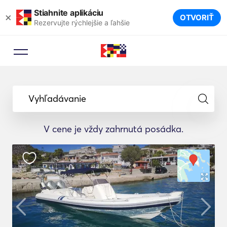
Stiahnite aplikáciu
×
OTVORIŤ
Rezervujte rýchlejšie a ľahšie
Vyhľadávanie
V cene je vždy zahrnutá posádka.