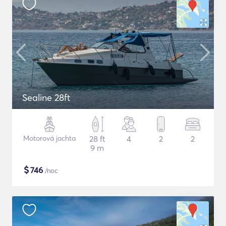
Sealine 28ft
Motorová jachta
28 ft
4
2
2
9 m
$
746
/noc