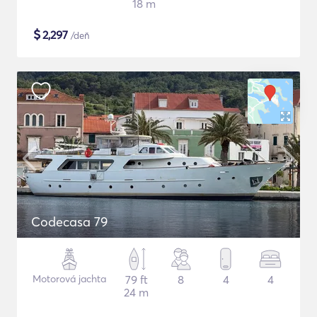
18 m
$
2,297
/deň
Codecasa 79
Motorová jachta
79 ft
8
4
4
24 m