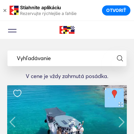
Stiahnite aplikáciu
×
OTVORIŤ
Rezervujte rýchlejšie a ľahšie
Vyhľadávanie
V cene je vždy zahrnutá posádka.