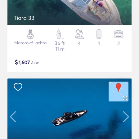
Tiara 33
Motorová jachta
36 ft
4
1
2
11 m
$
1,607
/noc