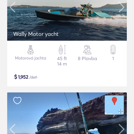
Wally Motor yacht
Motorová jachta
45 ft
8 Plavba
1
14 m
$
1,952
/deň