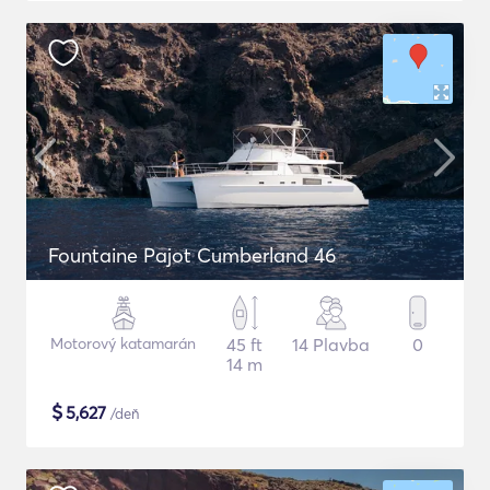
Fountaine Pajot Cumberland 46
Motorový katamarán
45 ft
14 Plavba
0
14 m
$
5,627
/deň