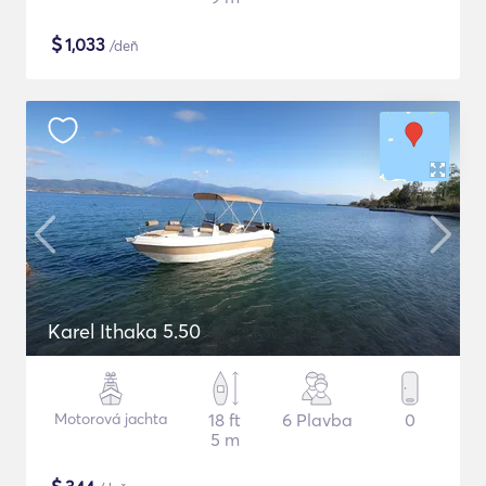
$
1,033
/deň
Karel Ithaka 5.50
Motorová jachta
18 ft
6 Plavba
0
5 m