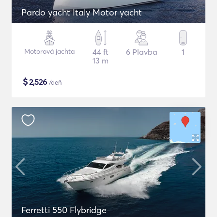
Pardo yacht Italy Motor yacht
Motorová jachta
44 ft
6 Plavba
1
13 m
$
2,526
/deň
Ferretti 550 Flybridge