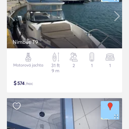
Nimbus T9
Motorová jachta
31 ft
2
1
1
9 m
$
574
/noc