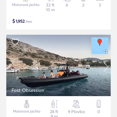
Motorová jachta
33 ft
4
2
3
10 m
$
1,952
/noc
Fost Obsession
Motorová jachta
28 ft
9 Plavba
0
9 m