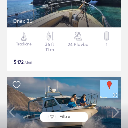
Onex 36
Tradičné
36 ft
24 Plavba
1
11 m
$
172
/deň
Filtre