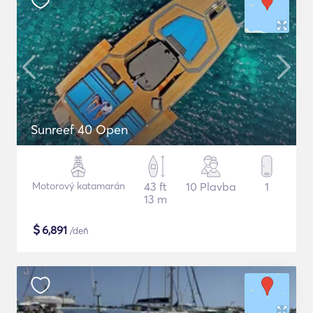
Sunreef 40 Open
Motorový katamarán
43 ft
10 Plavba
1
13 m
$
6,891
/deň