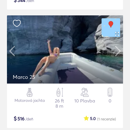
$
344
/deň
Marco 25
Motorová jachta
26 ft
10 Plavba
0
8 m
$
516
5.0
/deň
(1
recenzie
)