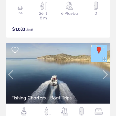
Iné
26 ft
6 Plavba
0
8 m
$
1,033
/deň
Fishing Charters - Boat Trips