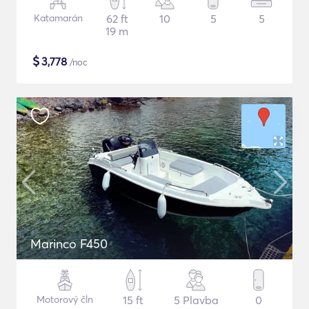
Katamarán
62 ft
10
5
5
19 m
$
3,778
/noc
Marinco F450
Motorový čln
15 ft
5 Plavba
0