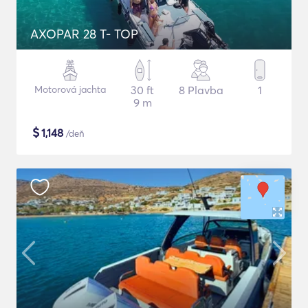
AXOPAR 28 T- TOP
Motorová jachta
30 ft
8 Plavba
1
9 m
$
1,148
/deň