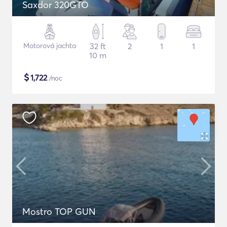
Saxdor 320GTO
Motorová jachta
32 ft
2
1
1
10 m
$
1,722
/noc
Mostro TOP GUN