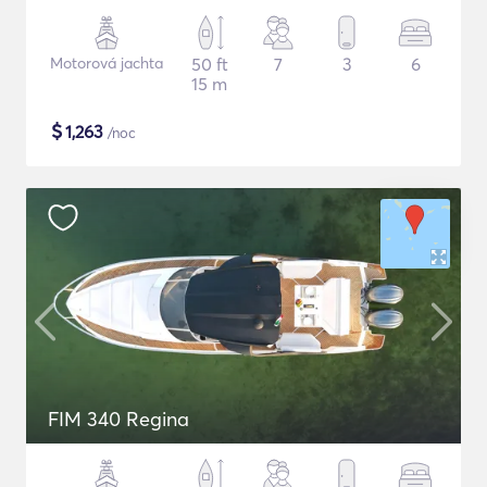
Motorová jachta
50 ft
7
3
6
15 m
$
1,263
/noc
FIM 340 Regina