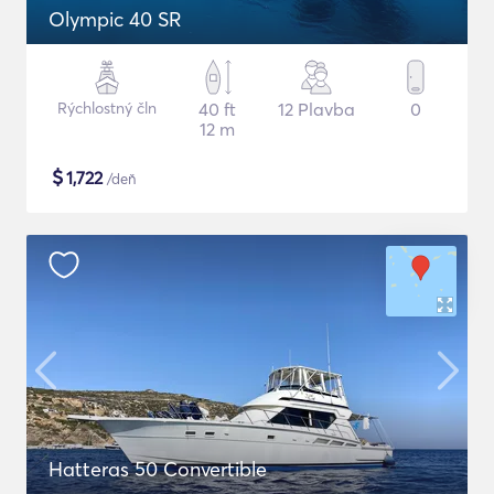
Olympic 40 SR
Rýchlostný čln
40 ft
12 Plavba
0
12 m
$
1,722
/deň
Hatteras 50 Convertible