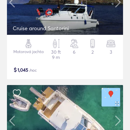
Cruise around Santorini
Motorová jachta
30 ft
6
2
3
9 m
$
1,045
/noc