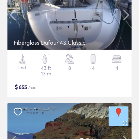
Fiberglass Dufour 43 Classic
Loď
43 ft
8
4
4
13 m
$
655
/noc