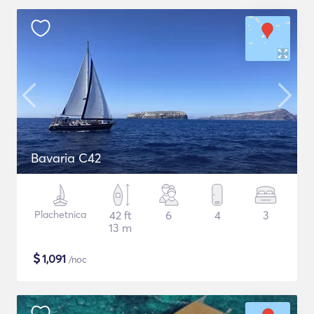
Bavaria C42
Plachetnica
42 ft
6
4
3
13 m
$
1,091
/noc