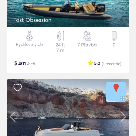
Fost Obsession
Rýchlostný čln
24 ft
7 Plavba
0
7 m
$
401
5.0
/deň
(1
recenzie
)