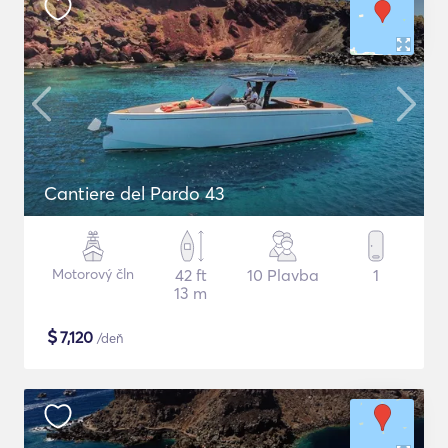
Cantiere del Pardo 43
Motorový čln
42 ft
10 Plavba
1
13 m
$
7,120
/deň