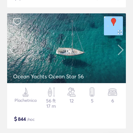
Ocean Yachts Ocean Star 56
Plachetnica
56 ft
12
5
6
17 m
$
844
/noc