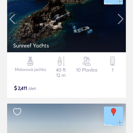
Sunreef Yachts
Motorová jachta
40 ft
10 Plavba
1
12 m
$
2,411
/deň