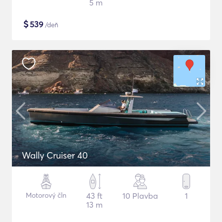
5 m
$
539
/deň
Wally Cruiser 40
Motorový čln
43 ft
10 Plavba
1
13 m