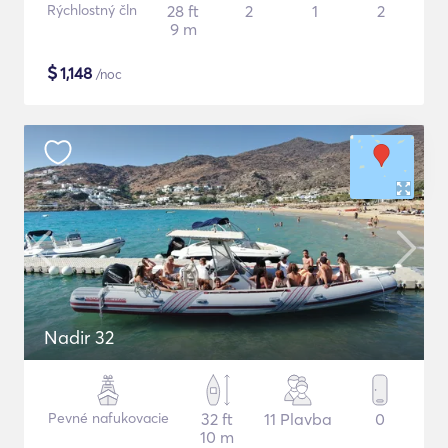
Rýchlostný čln
28 ft
2
1
2
9 m
$
1,148
/noc
Nadir 32
Pevné nafukovacie
32 ft
11 Plavba
0
10 m