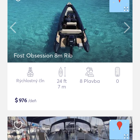
Fost Obsession 8m Rib
Rýchlostný čln
24 ft
8 Plavba
0
7 m
$
976
/deň