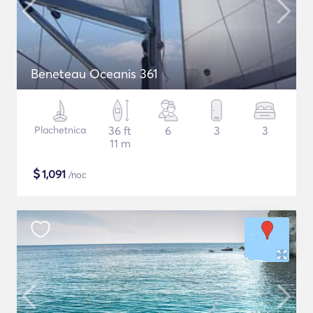
Beneteau Oceanis 361
Plachetnica
36 ft
6
3
3
11 m
$
1,091
/noc