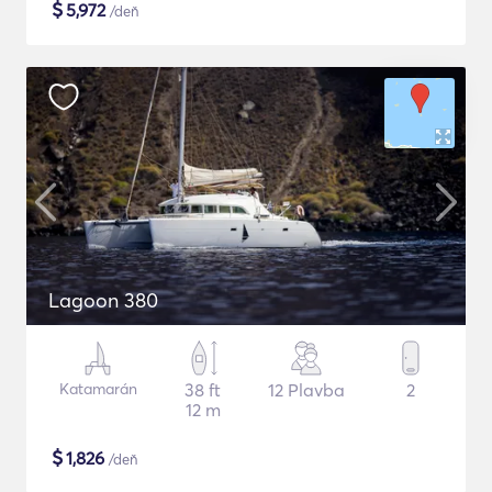
$
5,972
/deň
Lagoon 380
Katamarán
38 ft
12 Plavba
2
12 m
$
1,826
/deň