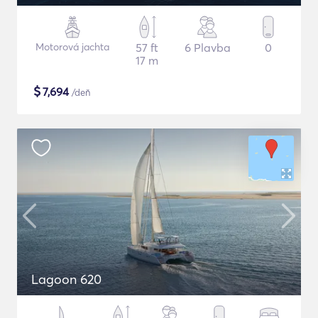
Motorová jachta
57 ft
6 Plavba
0
17 m
$
7,694
/deň
Lagoon 620