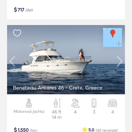
$
717
/deň
Beneteau Antares 46 - Crete, Greece
Motorová jachta
46 ft
4
3
4
14 m
$
1,550
5.0
/noc
(40
recenzie
)