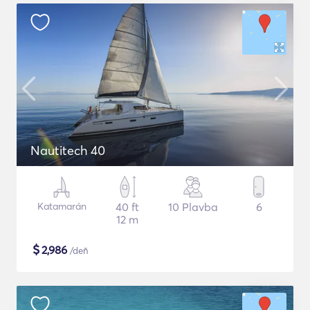
Nautitech 40
Katamarán
40 ft
10 Plavba
6
12 m
$
2,986
/deň