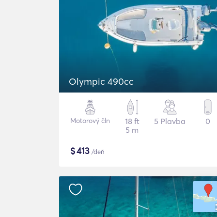
Olympic 490cc
Motorový čln
18 ft
5 Plavba
0
5 m
$
413
/deň