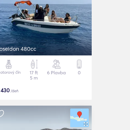
oseidon 480cc
otorový čln
17 ft
6 Plavba
0
5 m
$
430
/deň