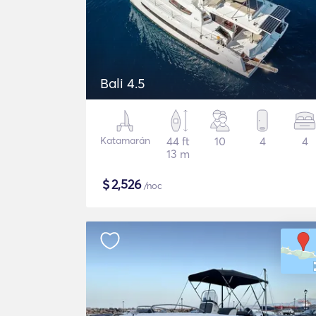
Bali 4.5
Katamarán
44 ft
10
4
4
13 m
$
2,526
/noc