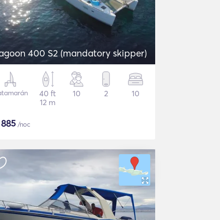
agoon 400 S2 (mandatory skipper)
atamarán
40 ft
10
2
10
12 m
$
885
/noc