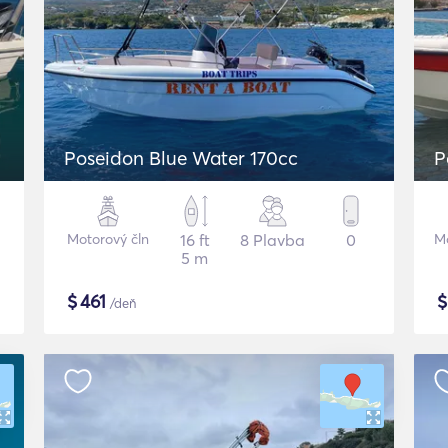
Poseidon Blue Water 170cc
P
Motorový čln
16 ft
8 Plavba
0
Mo
5 m
$
461
/deň