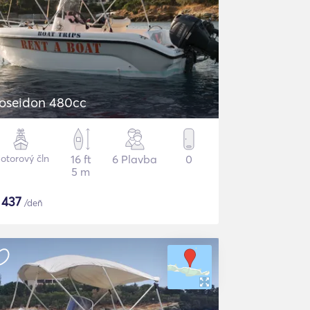
oseidon 480cc
otorový čln
16 ft
6 Plavba
0
5 m
$
437
/deň