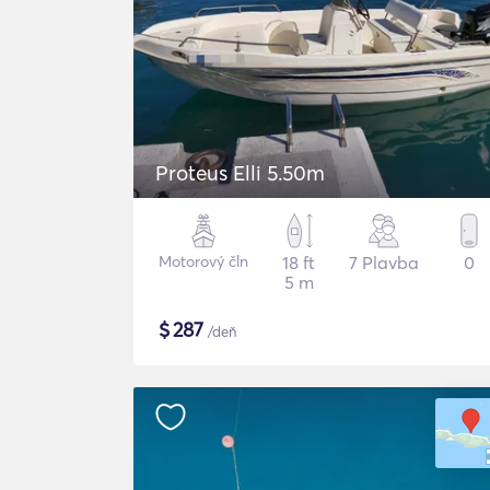
Proteus Elli 5.50m
Motorový čln
18 ft
7 Plavba
0
5 m
$
287
/deň