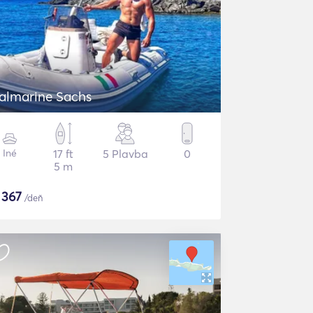
talmarine Sachs
Iné
17 ft
5 Plavba
0
5 m
$
367
/deň