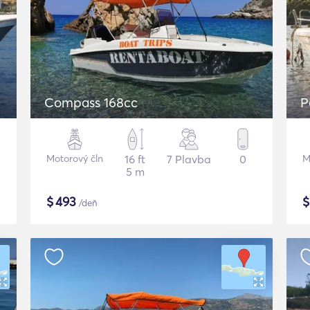
Compass 168cc
P
Motorový čln
16 ft
7 Plavba
0
M
5 m
$
493
/deň