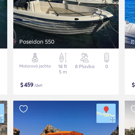
Poseidon 550
I
Motorová jachta
18 ft
8 Plavba
0
5 m
$
459
/deň