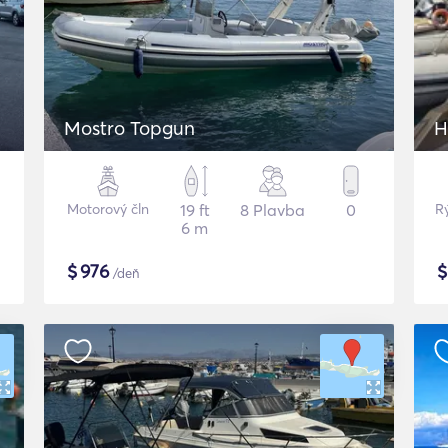
Mostro Topgun
H
Motorový čln
19 ft
8 Plavba
0
Rý
6 m
$
976
/deň