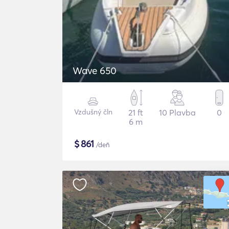
Wave 650
Vzdušný čln
21 ft
10 Plavba
0
6 m
$
861
/deň