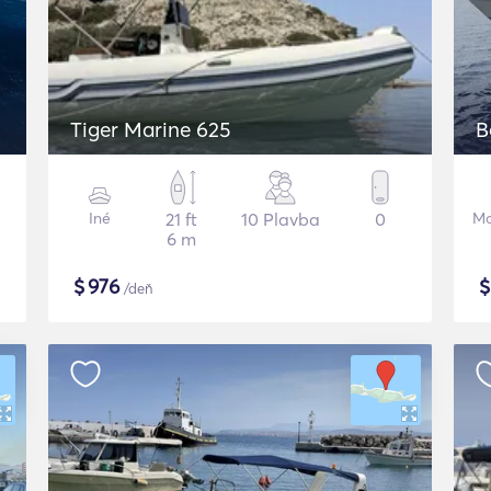
Tiger Marine 625
B
Iné
21 ft
10 Plavba
0
Mo
6 m
$
976
/deň