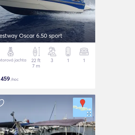
estway Oscar 6.50 sport
torová jachta
22 ft
3
1
1
7 m
$
459
/noc