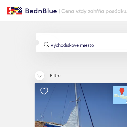
BednBlue
| Cena vždy zahŕňa posádku
Filtre