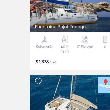
Fountaine Pajot Tobago
Katamarán
40 ft
17 Plavba
0
12 m
$
1,378
/deň