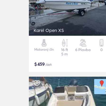
Karel Open XS
Motorový čln
16 ft
6 Plavba
0
5 m
$
459
/deň