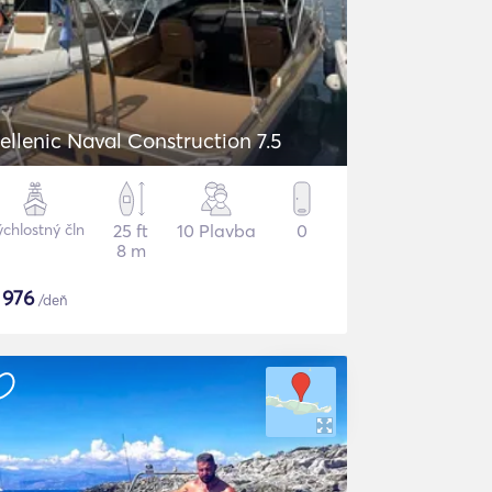
ellenic Naval Construction 7.5
chlostný čln
25 ft
10 Plavba
0
8 m
$
976
/deň