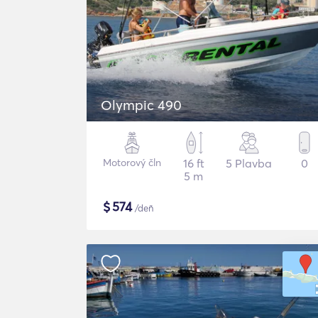
Olympic 490
Motorový čln
16 ft
5 Plavba
0
5 m
$
574
/deň