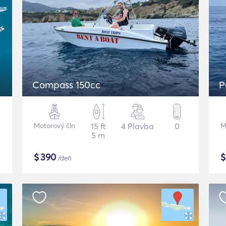
Compass 150cc
P
Motorový čln
15 ft
4 Plavba
0
M
5 m
$
390
/deň