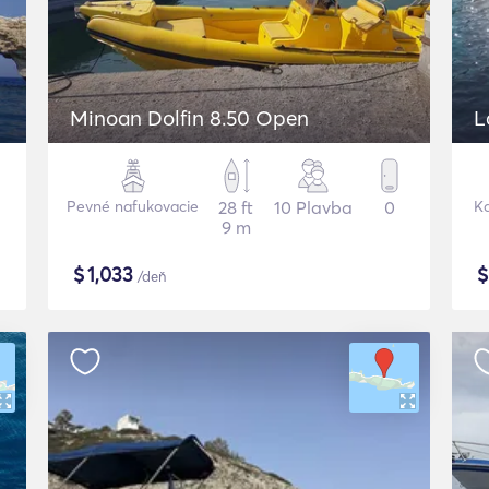
Minoan Dolfin 8.50 Open
L
Pevné nafukovacie
28 ft
10 Plavba
0
K
9 m
$
1,033
/deň