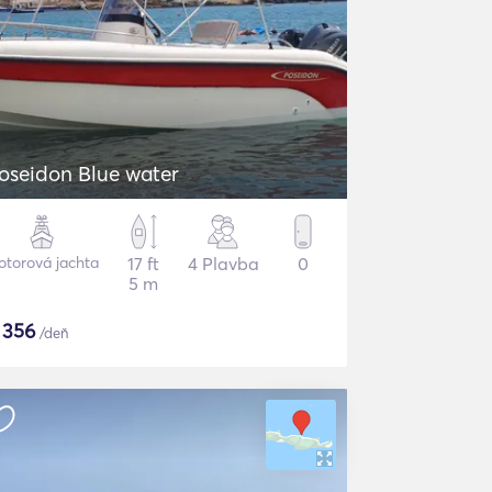
oseidon Blue water
torová jachta
17 ft
4 Plavba
0
5 m
$
356
/deň