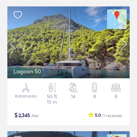
Lagoon 50
Katamarán
50 ft
14
8
8
15 m
$
2,345
5.0
/noc
(1
recenzie
)