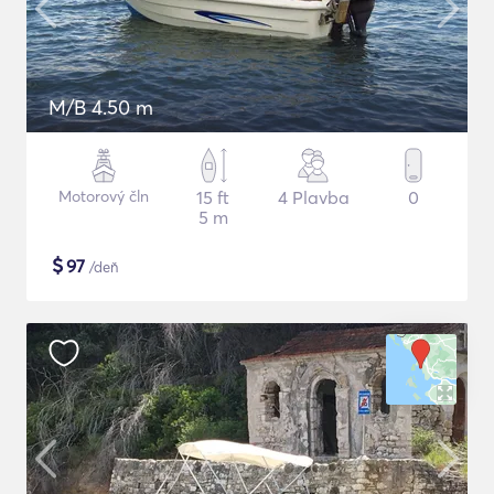
M/B 4.50 m
Motorový čln
15 ft
4 Plavba
0
5 m
$
97
/deň