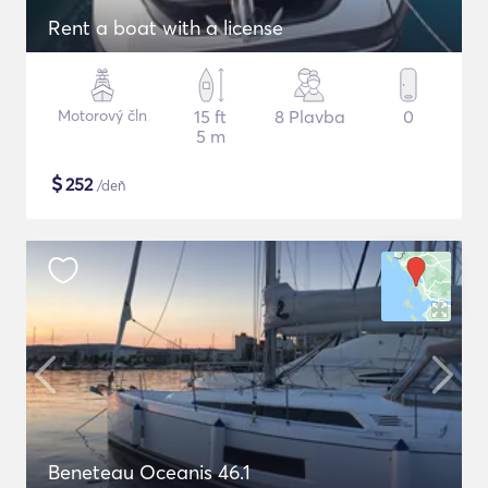
Rent a boat with a license
Motorový čln
15 ft
8 Plavba
0
5 m
$
252
/deň
Beneteau Oceanis 46.1