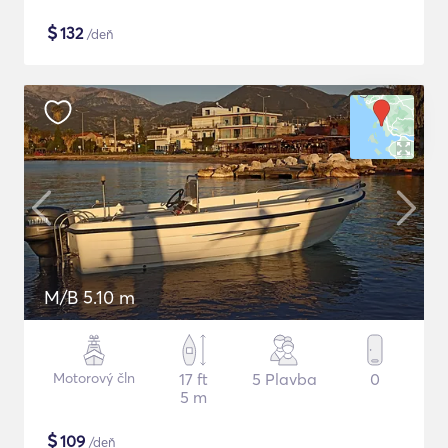
$
132
/deň
M/B 5.10 m
Motorový čln
17 ft
5 Plavba
0
5 m
$
109
/deň