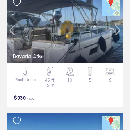
Bavaria C46
Plachetnica
49 ft
10
5
6
15 m
$
930
/noc