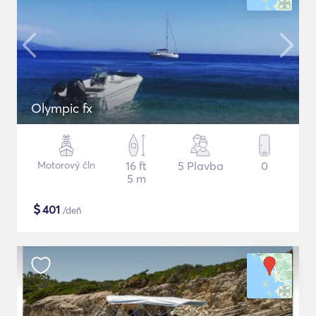
Olympic fx
Motorový čln
16 ft
5 Plavba
0
5 m
$
401
/deň