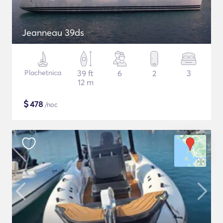
Jeanneau 39ds
Plachetnica
39 ft
6
2
3
12 m
$
478
/noc