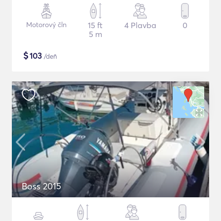
Motorový čln
15 ft
4 Plavba
0
5 m
$
103
/deň
Βoss 2015