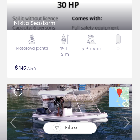
Nikita Seastorm
Motorová jachta
15 ft
5 Plavba
0
5 m
$
149
/deň
Filtre