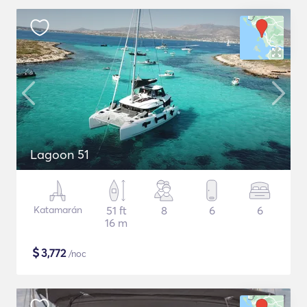
Lagoon 51
Katamarán
51 ft
8
6
6
16 m
$
3,772
/noc