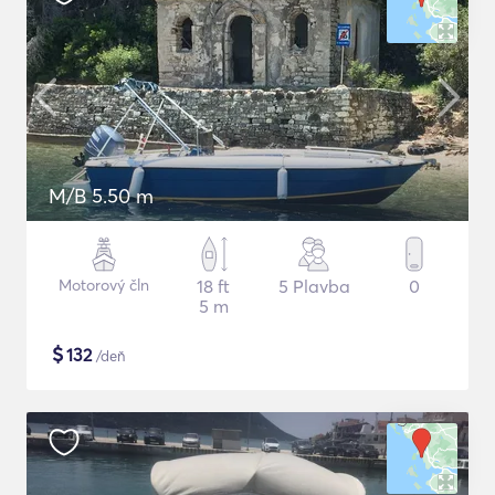
M/B 5.50 m
Motorový čln
18 ft
5 Plavba
0
5 m
$
132
/deň