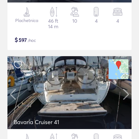
Plachetnica
46 ft
10
4
4
14 m
$
597
/noc
Bavaria Cruiser 41