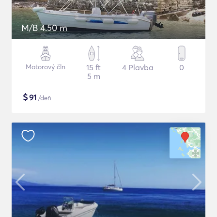
M/B 4.50 m
Motorový čln
15 ft
4 Plavba
0
5 m
$
91
/deň