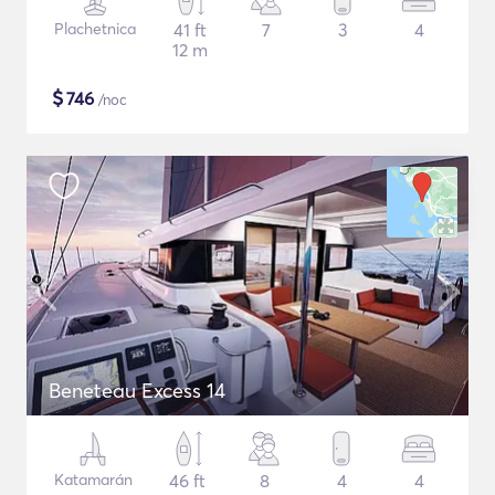
Plachetnica
41 ft
7
3
4
12 m
$
746
/noc
Beneteau Excess 14
Katamarán
46 ft
8
4
4