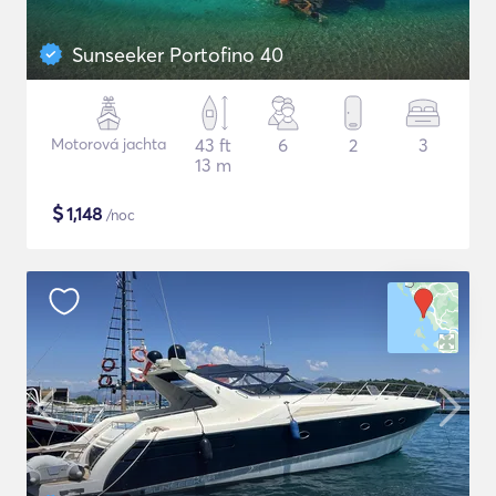
Sunseeker Portofino 40
Motorová jachta
43 ft
6
2
3
13 m
$
1,148
/noc