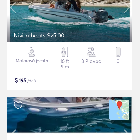
Nikita boats Sv5.00
Motorová jachta
16 ft
8 Plavba
0
5 m
$
195
/deň