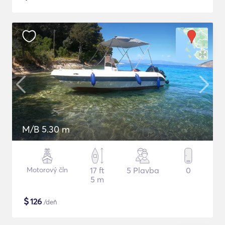
M/B 5.30 m
Motorový čln
17 ft
5 Plavba
0
5 m
$
126
/deň