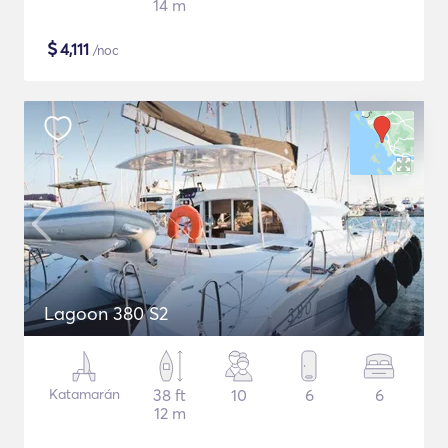
14 m
$
4,111
/noc
Lagoon 380 S2
Katamarán
38 ft
10
6
6
12 m