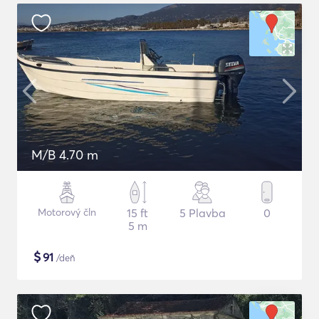
M/B 4.70 m
Motorový čln
15 ft
5 Plavba
0
5 m
$
91
/deň