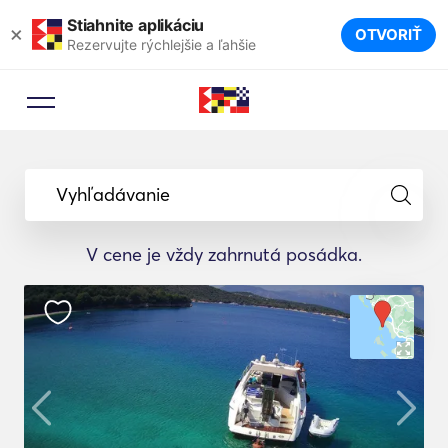
Stiahnite aplikáciu
×
OTVORIŤ
Rezervujte rýchlejšie a ľahšie
Vyhľadávanie
V cene je vždy zahrnutá posádka.