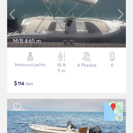
M/B 4.65 m
Motorová jachta
15 ft
4 Plavba
0
5 m
$
114
/deň