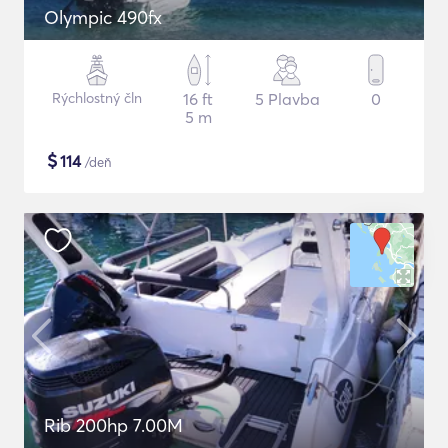
Olympic 490fx
Rýchlostný čln
16 ft
5 Plavba
0
5 m
$
114
/deň
Rib 200hp 7.00M