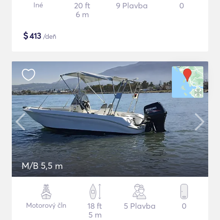
Iné
20 ft
9 Plavba
0
6 m
$
413
/deň
M/B 5,5 m
Motorový čln
18 ft
5 Plavba
0
5 m