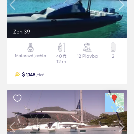
Zen 39
Motorová jachta
40 ft
12 Plavba
2
12 m
$
1,148
/deň