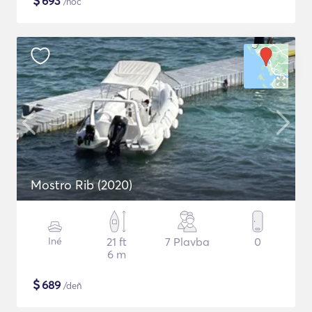
$
693
/noc
Mostro Rib (2020)
Iné
21 ft
7 Plavba
0
6 m
$
689
/deň