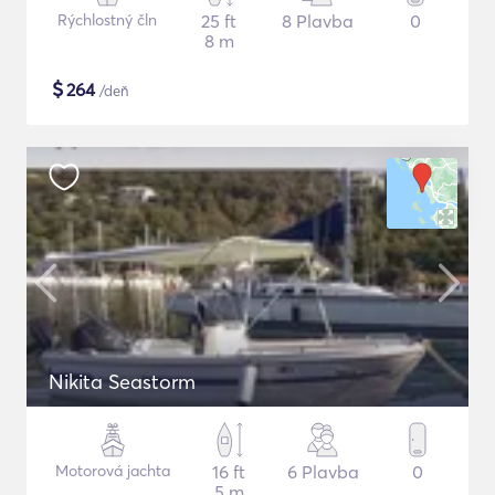
Rýchlostný čln
25 ft
8 Plavba
0
8 m
$
264
/deň
Nikita Seastorm
Motorová jachta
16 ft
6 Plavba
0
5 m