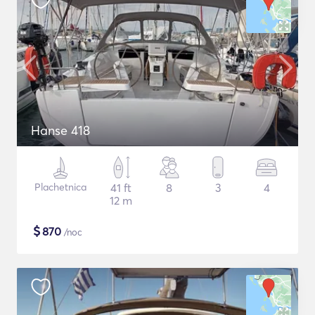
Hanse 418
Plachetnica
41 ft
8
3
4
12 m
$
870
/noc