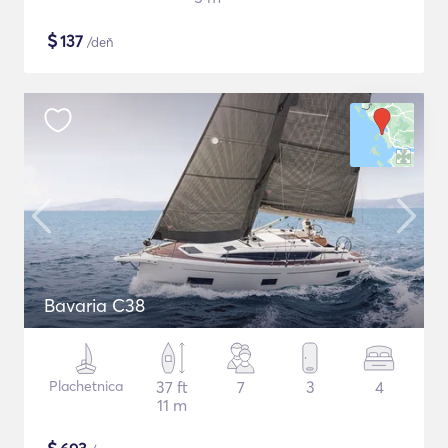
$
137
/deň
Bavaria C38
Plachetnica
37 ft
7
3
4
11 m