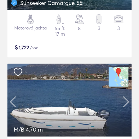
Sunseeker Camargue 55
Motorová jachta
55 ft
8
3
3
17 m
$
1,722
/noc
M/B 4.70 m