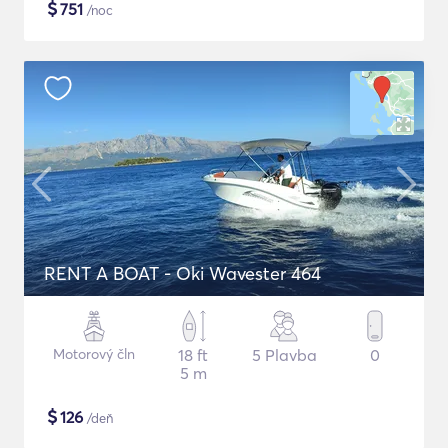
$
751
/noc
RENT A BOAT - Oki Wavester 464
Motorový čln
18 ft
5 Plavba
0
5 m
$
126
/deň