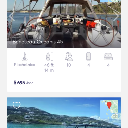
Beneteau Oceanis 45
Plachetnica
46 ft
10
4
4
14 m
$
695
/noc