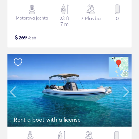
Motorová jachta
23 ft
7 Plavba
0
7 m
$
269
/deň
Rent a boat with a license