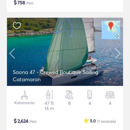
$
758
/noc
Saona 47 - Crewed Boutique Sailing
Catamaran
Katamarán
47 ft
8
4
4
14 m
$
2,624
5.0
/noc
(1
recenzie
)