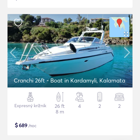
Cranchi 26ft - Boat in Kardamyli, Kalamata
Expresný krížnik
26 ft
4
2
2
8 m
$
689
/noc