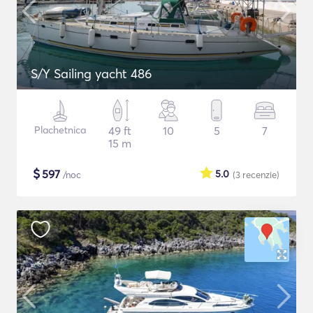
S/Y Sailing yacht 486
Plachetnica
49 ft
10
5
7
15 m
$
597
5.0
/noc
(3
recenzie
)