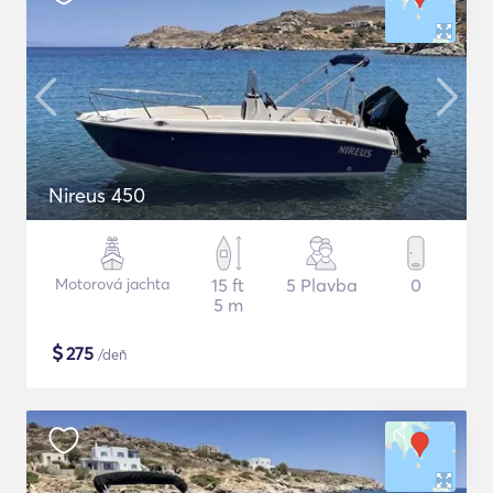
Nireus 450
Motorová jachta
15 ft
5 Plavba
0
5 m
$
275
/deň