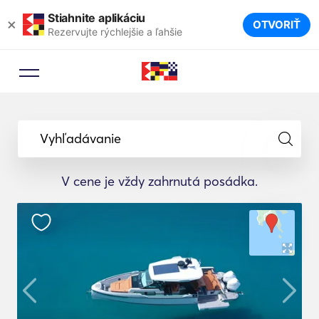
Stiahnite aplikáciu
×
OTVORIŤ
Rezervujte rýchlejšie a ľahšie
Vyhľadávanie
V cene je vždy zahrnutá posádka.