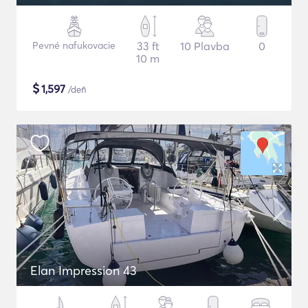
Pevné nafukovacie
33 ft
10 Plavba
0
10 m
$
1,597
/deň
Elan Impression 43