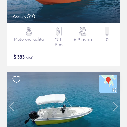
Assos 510
Motorová jachta
17 ft
6 Plavba
0
5 m
$
333
/deň