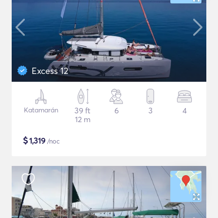
Excess 12
Katamarán
39 ft
6
3
4
12 m
$
1,319
/noc