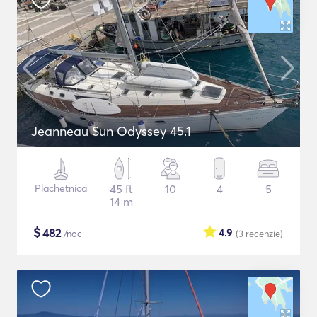
Jeanneau Sun Odyssey 45.1
Plachetnica
45 ft
10
4
5
14 m
$
482
4.9
/noc
(3
recenzie
)