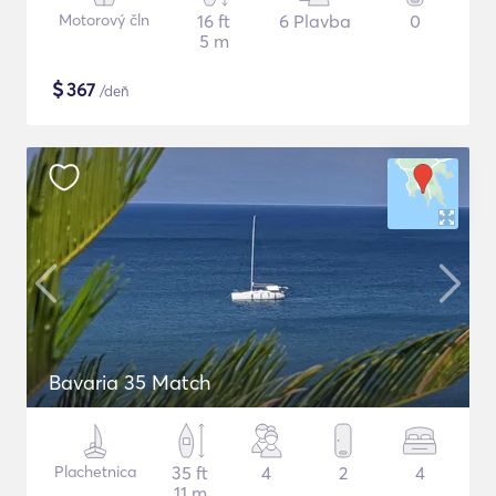
Motorový čln
16 ft
6 Plavba
0
5 m
$
367
/deň
Bavaria 35 Match
Plachetnica
35 ft
4
2
4
11 m