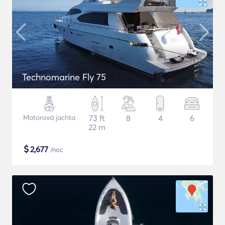
Technomarine Fly 75
Motorová jachta
73 ft
8
4
6
22 m
$
2,677
/noc