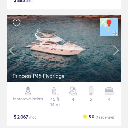
$
885
/noc
Princess P45 Flybridge
Motorová jachta
45 ft
4
2
4
14 m
$
2,067
5.0
/noc
(1
recenzie
)