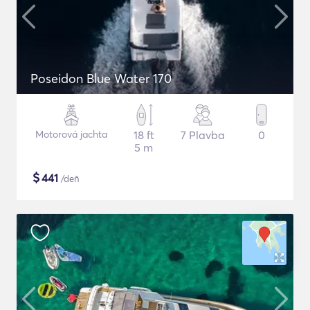
Poseidon Blue Water 170
Motorová jachta
18 ft
7 Plavba
0
5 m
$
441
/deň