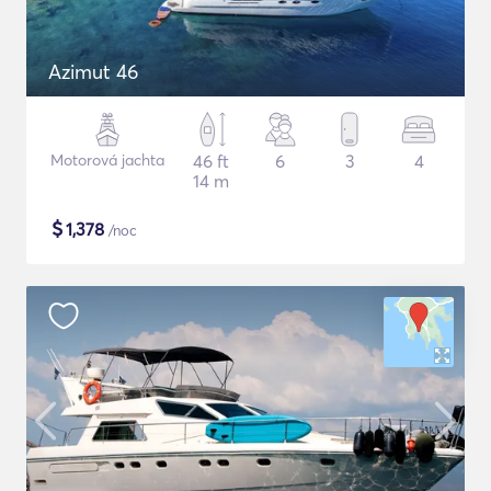
Azimut 46
Motorová jachta
46 ft
6
3
4
14 m
$
1,378
/noc