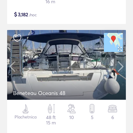
16 m
$
3,182
/noc
Beneteau Oceanis 48
Plachetnica
48 ft
10
5
6
15 m