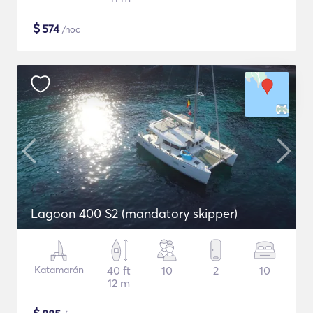
$
574
/noc
Lagoon 400 S2 (mandatory skipper)
Katamarán
40 ft
10
2
10
12 m