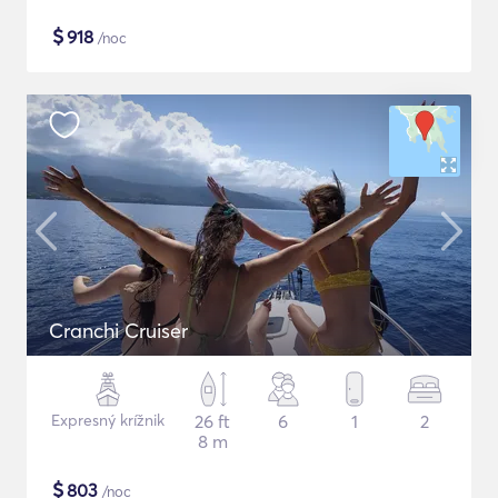
$
918
/noc
Cranchi Cruiser
Expresný krížnik
26 ft
6
1
2
8 m
$
803
/noc