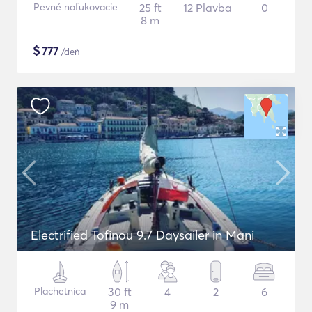
Pevné nafukovacie
25 ft
12 Plavba
0
8 m
$
777
/deň
Electrified Tofinou 9.7 Daysailer in Mani
Plachetnica
30 ft
4
2
6
9 m