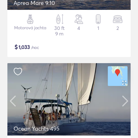
Aprea Mare 9.10
Motorová jachta
30 ft
4
1
2
9 m
$
1,033
/noc
Ocean Yachts 495