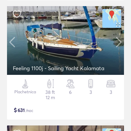
Feeling 1100j - Sailing Yacht Kalamata
Plachetnica
38 ft
6
3
3
12 m
$
631
/noc