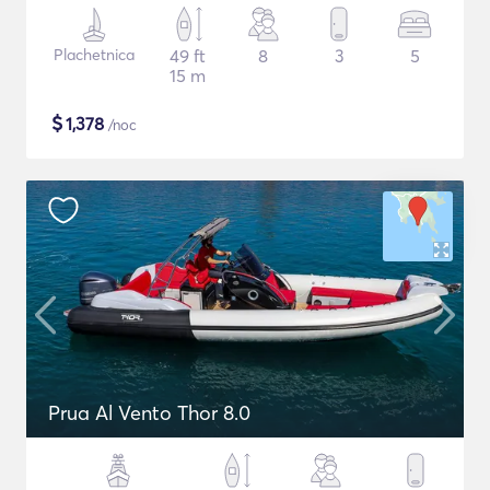
Plachetnica
49 ft
8
3
5
15 m
$
1,378
/noc
Prua Al Vento Thor 8.0