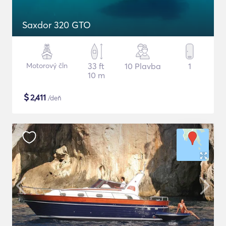
Saxdor 320 GTO
Motorový čln
33 ft
10 Plavba
1
10 m
$
2,411
/deň