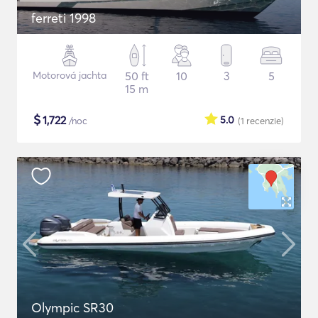
ferreti 1998
Motorová jachta
50 ft
10
3
5
15 m
$
1,722
5.0
/noc
(1
recenzie
)
Olympic SR30