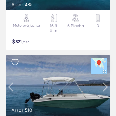
Assos 485
Motorová jachta
16 ft
6 Plavba
0
5 m
$
321
/deň
Assos 510