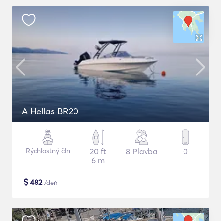
A Hellas BR20
Rýchlostný čln
20 ft
8 Plavba
0
6 m
$
482
/deň