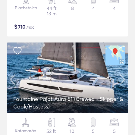
Plachetnica
44 ft
8
4
4
13 m
$
710
/noc
Fountaine Pajot Aura 51 (Crewed - Skipper &
Cook/Hostess)
Katamarán
52 ft
10
5
5