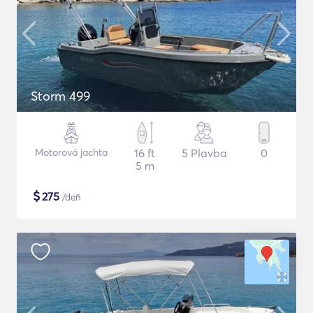
Storm 499
Motorová jachta
16 ft
5 Plavba
0
5 m
$
275
/deň