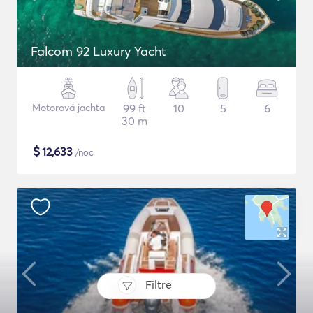
Falcom 92 Luxury Yacht
Motorová jachta
99 ft
10
5
6
30 m
$
12,633
/noc
Filtre