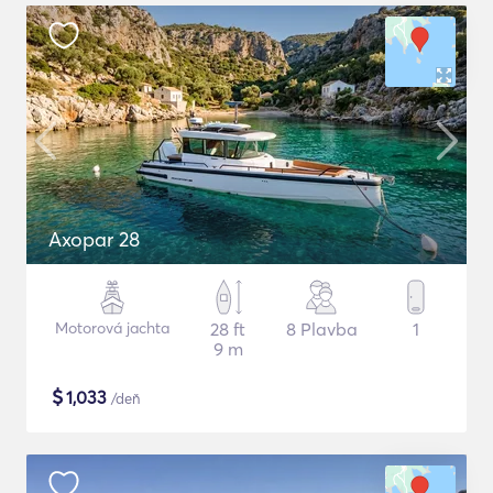
Axopar 28
Motorová jachta
28 ft
8 Plavba
1
9 m
$
1,033
/deň