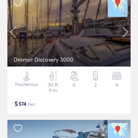
Dromor Discovery 3000
Plachetnica
30 ft
6
2
4
9 m
$
574
/noc