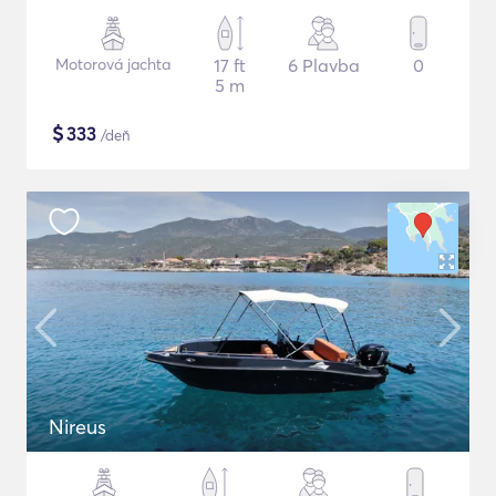
Motorová jachta
17 ft
6 Plavba
0
5 m
$
333
/deň
Nireus