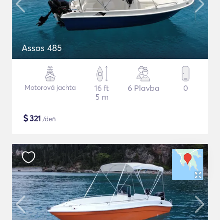
Assos 485
Motorová jachta
16 ft
6 Plavba
0
5 m
$
321
/deň