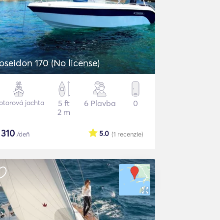
oseidon 170 (No license)
torová jachta
5 ft
6 Plavba
0
2 m
$
310
5.0
/deň
(1
recenzie
)