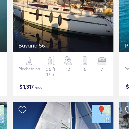
Bavaria 56
P
Plachetnica
56 ft
12
6
7
Pe
17 m
$
1,317
/noc