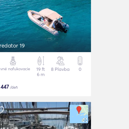
redator 19
vné nafukovacie
19 ft
8 Plavba
0
6 m
$
447
/deň