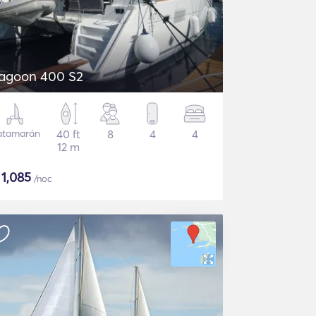
agoon 400 S2
atamarán
40 ft
8
4
4
12 m
$
1,085
/noc