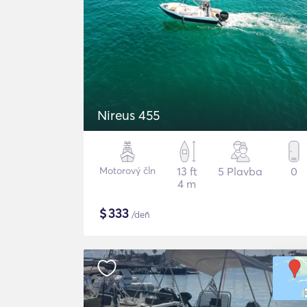
Nireus 455
Motorový čln
13 ft
5 Plavba
0
4 m
$
333
/deň