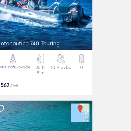
otonautica 740 Touring
vné nafukovacie
25 ft
10 Plavba
0
8 m
$
562
/deň