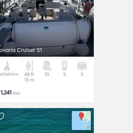
avaria Cruiser 51
achetnica
49 ft
10
5
5
15 m
$
1,241
/noc