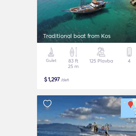
Traditional boat from Kos
Gulet
83 ft
125 Plavba
4
25 m
$
1,297
/deň