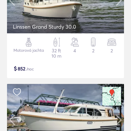
Linssen Grand Sturdy 30.0
Motorová jachta
32 ft
4
2
2
10 m
$
852
/noc