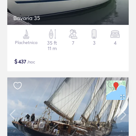
Bavaria 35
Plachetnica
35 ft
7
3
4
11 m
$
437
/noc