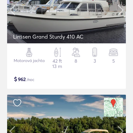
Linssen Grand Sturdy 410 AC
Motorová jachta
42 ft
8
3
5
13 m
$
962
/noc