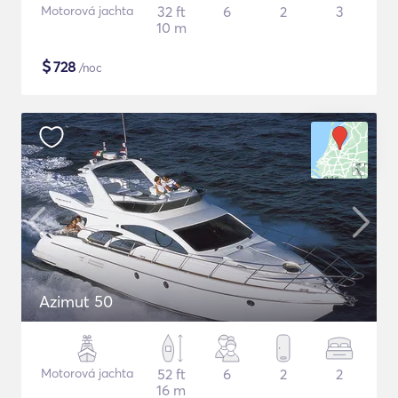
Motorová jachta
32 ft
6
2
3
10 m
$
728
/noc
Azimut 50
Motorová jachta
52 ft
6
2
2
16 m