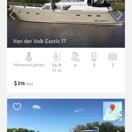
Van der Valk Exotic 17
Motorová jachta
56 ft
6
3
3
17 m
$
516
/noc