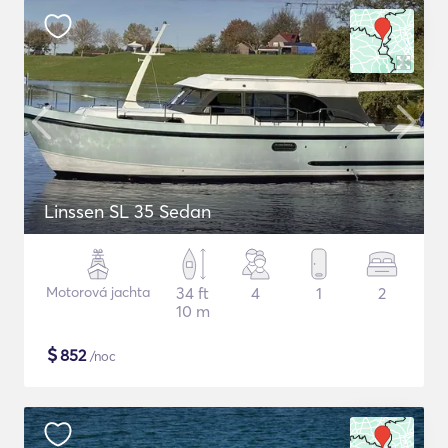
Linssen SL 35 Sedan
Motorová jachta
34 ft
4
1
2
10 m
$
852
/noc