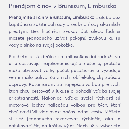
Prenájom člnov v Brunssum, Limbursko
Prenajmite si čln v Brunssum, Limbursko
s alebo bez
kapitána a zažite pohľady a zvuky prírody ako nikdy
predtým. Bez hlučných zvukov áut alebo ľudí si
môžete jednoducho užívať pokojnú zvukovú kulisu
vody a slnko na svojej pokožke.
Plachetnice sú ideálne pre milovníkov dobrodružstva
a predstavujú najekonomickejšie riešenie, pretože
môžu ubytovať veľký počet pasažierov a vyžadujú
veľmi málo paliva, čo z nich robí ekologický spôsob
dopravy. Katamarany sú najlepšou voľbou pre tých,
ktorí chcú cestovať v luxuse a pohodlí vďaka svojej
priestrannosti. Nakoniec, vďaka svojej rýchlosti sú
motorové jachty najlepšou voľbou pre tých, ktorí
chcú navštíviť viac miest počas jednej cesty. Môžete
si tiež jednoducho rezervovať rýchločln, ako je
nafukovací čln, na krátky výlet. Nech už si vyberiete