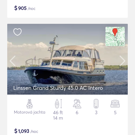
$
905
/noc
Linssen Grand Sturdy 45.0 AC Intero
Motorová jachta
46 ft
6
3
5
14 m
$
1,093
/noc