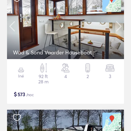
Wad & Sond Vaarder Houseboat
Iné
92 ft
4
2
3
28 m
$
573
/noc