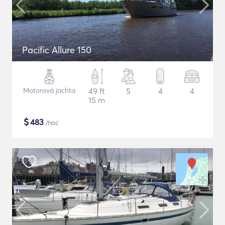
Pacific Allure 150
Motorová jachta
49 ft
5
4
4
15 m
$
483
/noc