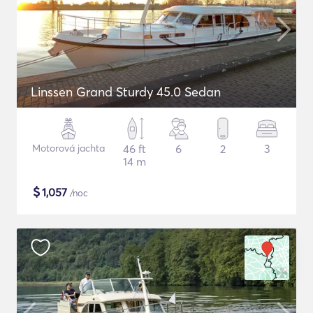
Linssen Grand Sturdy 45.0 Sedan
Motorová jachta
46 ft
6
2
3
14 m
$
1,057
/noc