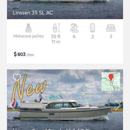
Linssen 35 SL AC
Motorová jachta
35 ft
6
2
3
11 m
$
803
/noc