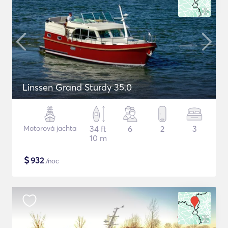
Linssen Grand Sturdy 35.0
Motorová jachta
34 ft
6
2
3
10 m
$
932
/noc