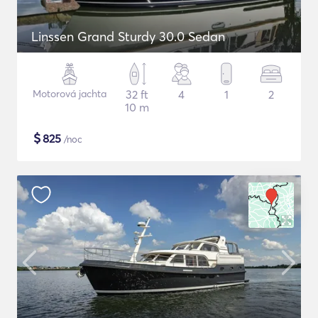
Linssen Grand Sturdy 30.0 Sedan
Motorová jachta
32 ft
4
1
2
10 m
$
825
/noc