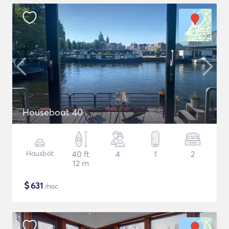
Houseboat 40
Hausbót
40 ft
4
1
2
12 m
$
631
/noc