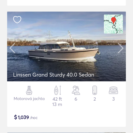
Linssen Grand Sturdy 40.0 Sedan
Motorová jachta
42 ft
6
2
3
13 m
$
1,039
/noc