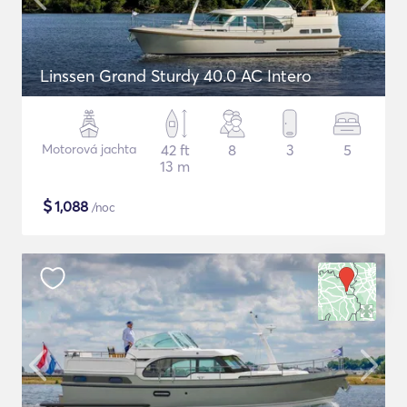
Linssen Grand Sturdy 40.0 AC Intero
Motorová jachta
42 ft
8
3
5
13 m
$
1,088
/noc