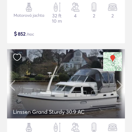
Motorová jachta
32 ft
4
2
2
10 m
$
852
/noc
Linssen Grand Sturdy 30.9 AC