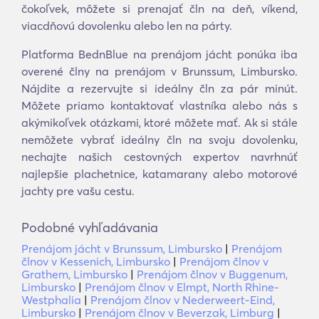
čokoľvek, môžete si prenajať čln na deň, víkend,
viacdňovú dovolenku alebo len na párty.
Platforma BednBlue na prenájom jácht ponúka iba
overené člny na prenájom v Brunssum, Limbursko.
Nájdite a rezervujte si ideálny čln za pár minút.
Môžete priamo kontaktovať vlastníka alebo nás s
akýmikoľvek otázkami, ktoré môžete mať. Ak si stále
nemôžete vybrať ideálny čln na svoju dovolenku,
nechajte našich cestovných expertov navrhnúť
najlepšie plachetnice, katamarany alebo motorové
jachty pre vašu cestu.
Podobné vyhľadávania
Prenájom jácht v Brunssum, Limbursko
|
Prenájom
člnov v Kessenich, Limbursko
|
Prenájom člnov v
Grathem, Limbursko
|
Prenájom člnov v Buggenum,
Limbursko
|
Prenájom člnov v Elmpt, North Rhine-
Westphalia
|
Prenájom člnov v Nederweert-Eind,
Limbursko
|
Prenájom člnov v Beverzak, Limburg
|