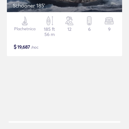
Schooner 185'
Plachetnica
185 ft
12
6
9
56 m
$
19,687
/noc