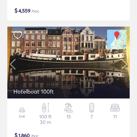
$
4,559
/noc
Hotelboat 100ft
Iné
100 ft
15
7
11
30 m
$
1,860
/noc