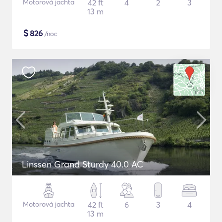
Motorová jachta
42 ft
4
2
3
13 m
$
826
/noc
Linssen Grand Sturdy 40.0 AC
Motorová jachta
42 ft
6
3
4
13 m