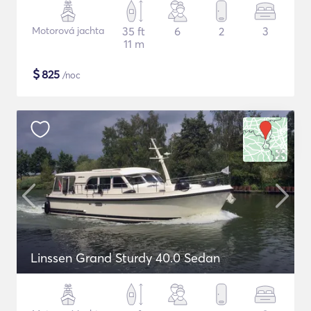
Motorová jachta
35 ft
6
2
3
11 m
$
825
/noc
Linssen Grand Sturdy 40.0 Sedan