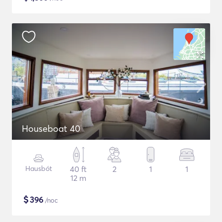
Houseboat 40
Hausbót
40 ft
2
1
1
12 m
$
396
/noc