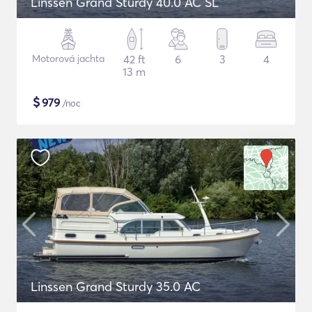
Linssen Grand Sturdy 40.0 AC SL
Motorová jachta
42 ft
6
3
4
13 m
$
979
/noc
Linssen Grand Sturdy 35.0 AC