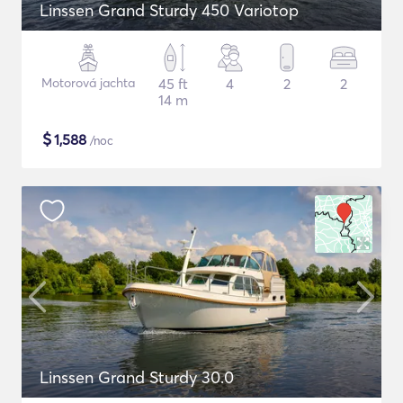
Linssen Grand Sturdy 450 Variotop
Motorová jachta
45 ft
4
2
2
14 m
$
1,588
/noc
Linssen Grand Sturdy 30.0