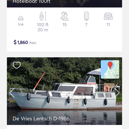
Hotelboat 100ft
Iné
100 ft
15
7
11
30 m
$
1,860
/noc
De Vries Lentsch D-1986