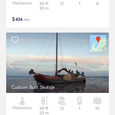
Plachetnica
65 ft
12
1
8
20 m
$
434
/noc
Custom Built Skutsje
Plachetnica
65 ft
12
1
10
20 m