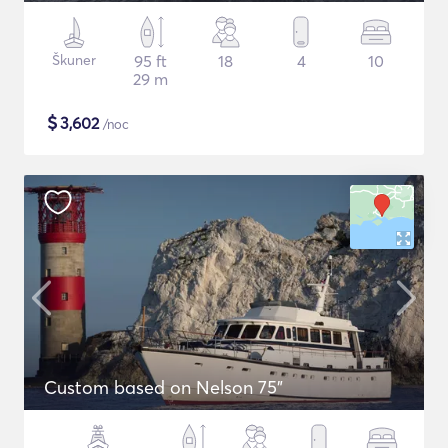
Škuner
95 ft
18
4
10
29 m
$
3,602
/noc
Custom based on Nelson 75"