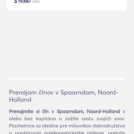
$
19,687
/noc
Prenájom člnov v Spaarndam, Noord-
Holland
Prenajmite si čln v Spaarndam, Noord-Holland
s
alebo bez kapitána a zažite cestu svojich snov.
Plachetnice sú ideálne pre milovníkov dobrodružstva
a predstavujú najekonomickejšie riešenie, pretože