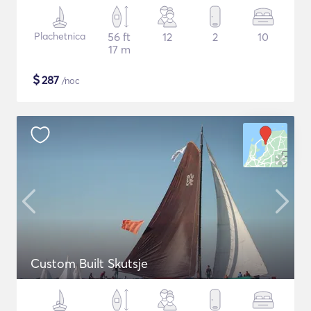
Plachetnica
56 ft
12
2
10
17 m
$
287
/noc
Custom Built Skutsje