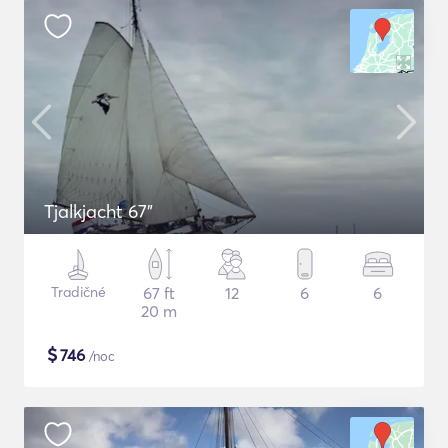
Tjalkjacht 67"
Tradičné
67 ft
12
6
6
20 m
$
746
/noc