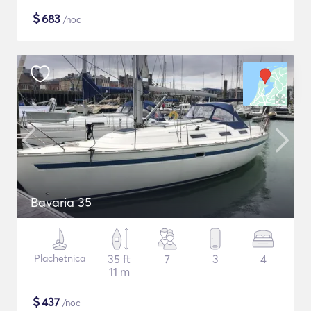
$
683
/noc
Bavaria 35
Plachetnica
35 ft
7
3
4
11 m
$
437
/noc