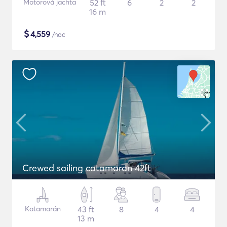
Motorová jachta
52 ft
6
2
2
16 m
$
4,559
/noc
Crewed sailing catamaran 42ft
Katamarán
43 ft
8
4
4
13 m