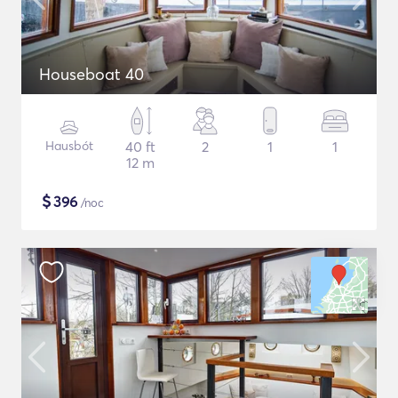
Houseboat 40
Hausbót
40 ft
2
1
1
12 m
$
396
/noc