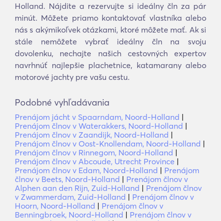
Holland. Nájdite a rezervujte si ideálny čln za pár
minút. Môžete priamo kontaktovať vlastníka alebo
nás s akýmikoľvek otázkami, ktoré môžete mať. Ak si
stále nemôžete vybrať ideálny čln na svoju
dovolenku, nechajte našich cestovných expertov
navrhnúť najlepšie plachetnice, katamarany alebo
motorové jachty pre vašu cestu.
Podobné vyhľadávania
Prenájom jácht v Spaarndam, Noord-Holland
|
Prenájom člnov v Waterakkers, Noord-Holland
|
Prenájom člnov v Zaandijk, Noord-Holland
|
Prenájom člnov v Oost-Knollendam, Noord-Holland
|
Prenájom člnov v Rinnegom, Noord-Holland
|
Prenájom člnov v Abcoude, Utrecht Province
|
Prenájom člnov v Edam, Noord-Holland
|
Prenájom
člnov v Beets, Noord-Holland
|
Prenájom člnov v
Alphen aan den Rijn, Zuid-Holland
|
Prenájom člnov
v Zwammerdam, Zuid-Holland
|
Prenájom člnov v
Hoorn, Noord-Holland
|
Prenájom člnov v
Benningbroek, Noord-Holland
|
Prenájom člnov v