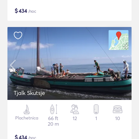
$
434
/noc
Tjalk Skutsje
Plachetnica
66 ft
12
1
10
20 m
$
434
/noc