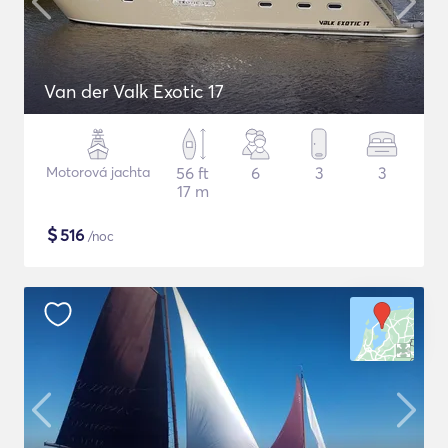
Van der Valk Exotic 17
Motorová jachta
56 ft
6
3
3
17 m
$
516
/noc