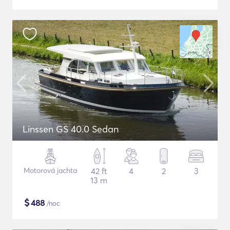
Linssen GS 40.0 Sedan
Motorová jachta
42 ft
4
2
3
13 m
$
488
/noc