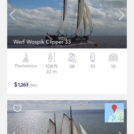
Werf Waspik Clipper 33
Plachetnica
108 ft
28
10
10
33 m
$
1,263
/noc