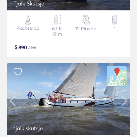
Tjalk Skutsje
Plachetnica
63 ft
12 Plavba
1
19 m
$
890
/deň
tjalk skutsje