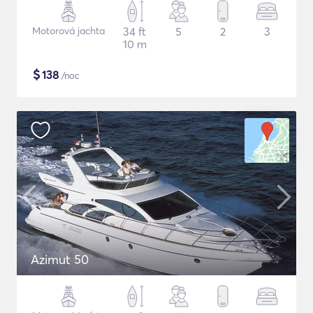
Motorová jachta
34 ft
5
2
3
10 m
$
138
/noc
Azimut 50