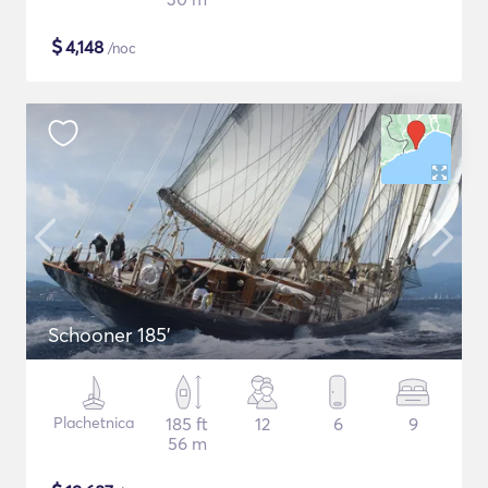
$
4,148
/noc
Schooner 185'
Plachetnica
185 ft
12
6
9
56 m