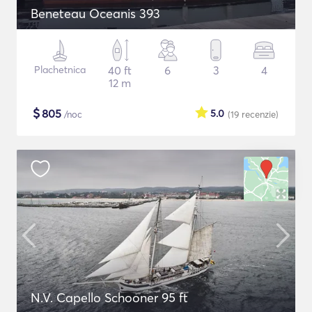
Beneteau Oceanis 393
Plachetnica
40 ft
6
3
4
12 m
$
805
5.0
/noc
(19
recenzie
)
N.V. Capello Schooner 95 ft