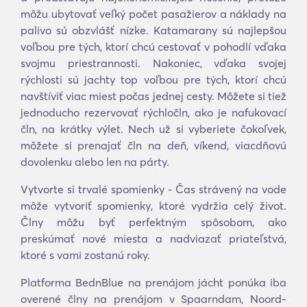
môžu ubytovať veľký počet pasažierov a náklady na
palivo sú obzvlášť nízke. Katamarany sú najlepšou
voľbou pre tých, ktorí chcú cestovať v pohodlí vďaka
svojmu priestrannosti. Nakoniec, vďaka svojej
rýchlosti sú jachty top voľbou pre tých, ktorí chcú
navštíviť viac miest počas jednej cesty. Môžete si tiež
jednoducho rezervovať rýchločln, ako je nafukovací
čln, na krátky výlet. Nech už si vyberiete čokoľvek,
môžete si prenajať čln na deň, víkend, viacdňovú
dovolenku alebo len na párty.
Vytvorte si trvalé spomienky - Čas strávený na vode
môže vytvoriť spomienky, ktoré vydržia celý život.
Člny môžu byť perfektným spôsobom, ako
preskúmať nové miesta a nadviazať priateľstvá,
ktoré s vami zostanú roky.
Platforma BednBlue na prenájom jácht ponúka iba
overené člny na prenájom v Spaarndam, Noord-