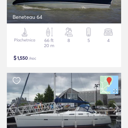
Beneteau 64
Plachetnica
66 ft
8
5
4
20 m
$
1,550
/noc