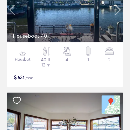
Houseboat 40
Hausbót
40 ft
4
1
2
12 m
$
631
/noc