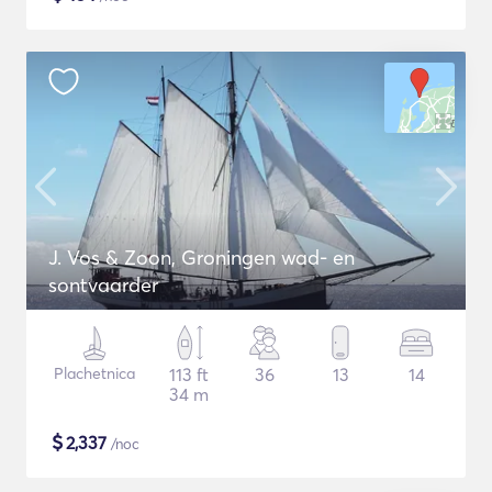
J. Vos & Zoon, Groningen wad- en
sontvaarder
Plachetnica
113 ft
36
13
14
34 m
$
2,337
/noc