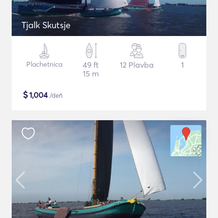
Tjalk Skutsje
Plachetnica
49 ft
12 Plavba
1
15 m
$
1,004
/deň