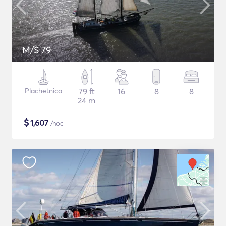
M/S 79
Plachetnica
79 ft
16
8
8
24 m
$
1,607
/noc