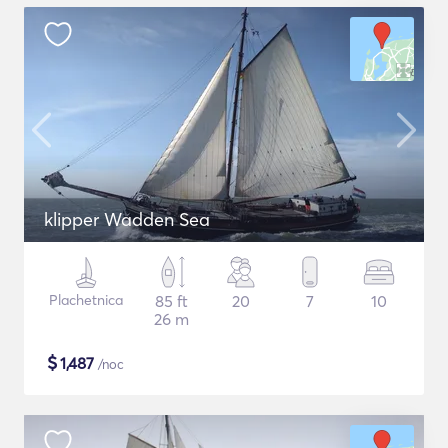
klipper Wadden Sea
Plachetnica
85 ft
20
7
10
26 m
$
1,487
/noc