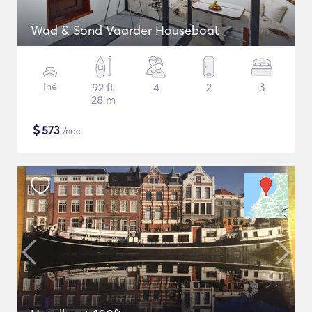
Wad & Sond Vaarder Houseboat
Iné
92 ft
4
2
3
28 m
$
573
/noc