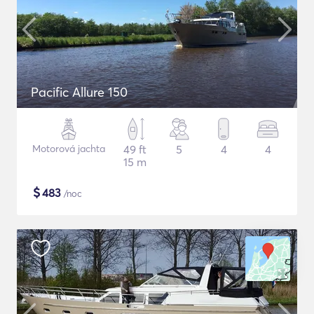
Pacific Allure 150
Motorová jachta
49 ft
5
4
4
15 m
$
483
/noc