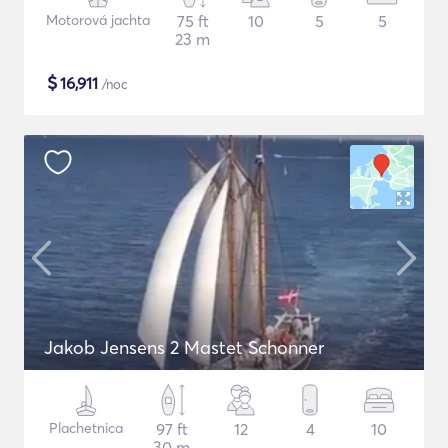
Motorová jachta
75 ft
10
5
5
23 m
$
16,911
/noc
Jakob Jensens 2 Mastet Schonner
Plachetnica
97 ft
12
4
10
30 m