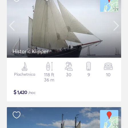
Historic Klipper
Plachetnica
118 ft
30
9
10
36 m
$
1,420
/noc