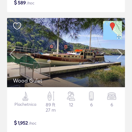
$
589
/noc
Wood Gulet
Plachetnica
89 ft
12
6
6
27 m
$
1,952
/noc