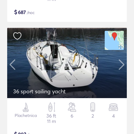
$
687
/noc
36 sport sailing yacht
Plachetnica
36 ft
6
2
4
11 m