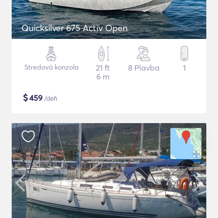
Quicksilver 675 Activ Open
Stredová konzola
21 ft
8 Plavba
1
6 m
$
459
/deň