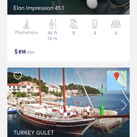
Elan Impression 45.1
Plachetnica
46 ft
8
4
4
14 m
$
818
/noc
TURKEY GULET