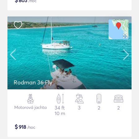
$
803
/noc
Rodman 36 Fly
Motorová jachta
34 ft
3
2
2
10 m
$
918
/noc