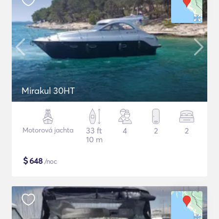
Mirakul 30HT
Motorová jachta
33 ft
4
2
2
10 m
$
648
/noc