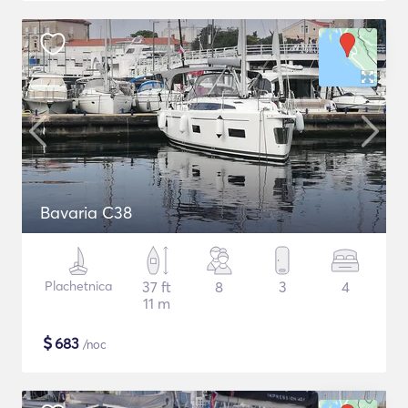
Bavaria C38
Plachetnica
37 ft
8
3
4
11 m
$
683
/noc