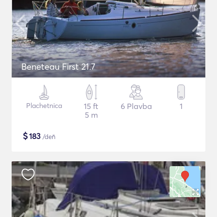
Beneteau First 21.7
Plachetnica
15 ft
6 Plavba
1
5 m
$
183
/deň