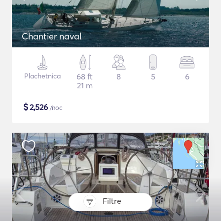
Chantier naval
Plachetnica
68 ft
8
5
6
21 m
$
2,526
/noc
Filtre