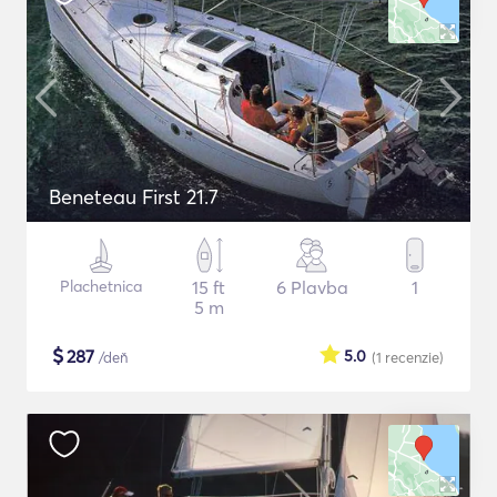
Beneteau First 21.7
Plachetnica
15 ft
6 Plavba
1
5 m
$
287
5.0
/deň
(1
recenzie
)