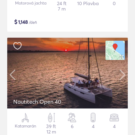
Motorová jachta
24 ft
10 Plavba
0
7 m
$
1,148
/deň
Nautitech Open 40
Katamarán
39 ft
6
4
4
12 m