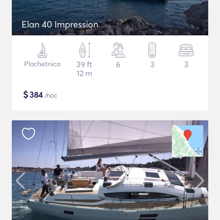
Elan 40 Impression
Plachetnica
39 ft
6
3
3
12 m
$
384
/noc