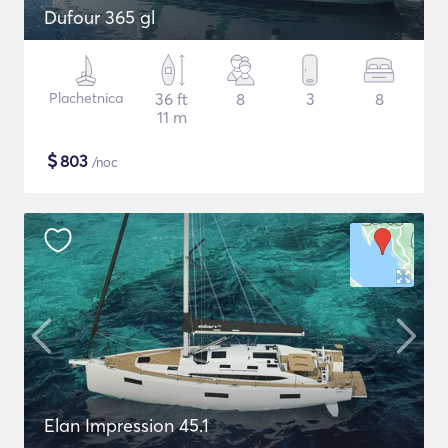
Dufour 365 gl
Plachetnica
36 ft
8
3
8
11 m
$
803
/noc
Elan Impression 45.1