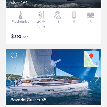
Elan 494
Plachetnica
49 ft
11
5
5
15 m
$
590
/noc
Bavaria Cruiser 45