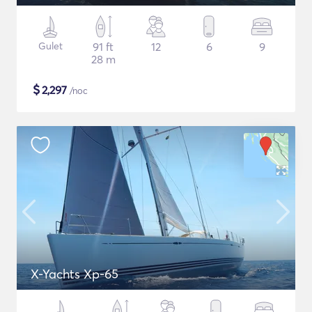
Gulet
91 ft
12
6
9
28 m
$
2,297
/noc
X-Yachts Xp-65