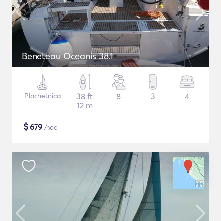
Beneteau Oceanis 38.1
Plachetnica
38 ft
8
3
4
12 m
$
679
/noc