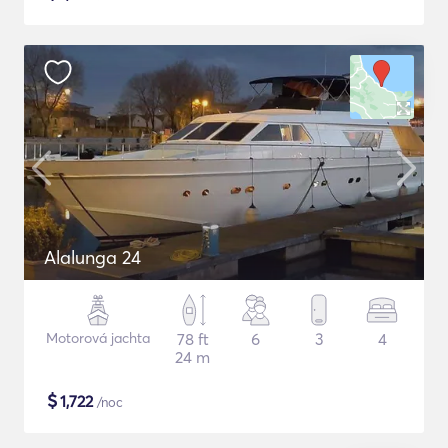
Alalunga 24
Motorová jachta
78 ft
6
3
4
24 m
$
1,722
/noc