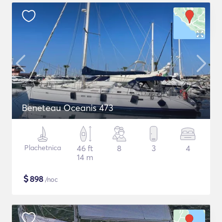
Beneteau Oceanis 473
Plachetnica
46 ft
8
3
4
14 m
$
898
/noc