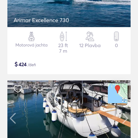
Arimar Excellence 730
Motorová jachta
23 ft
12 Plavba
0
7 m
$
424
/deň