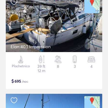
Elan 40.1 Impression
Plachetnica
39 ft
8
3
4
12 m
$
695
/noc