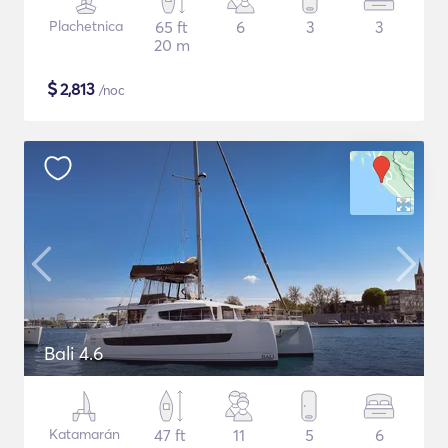
Plachetnica
65 ft
6
3
3
20 m
$
2,813
/noc
Bali 4.6
Katamarán
47 ft
11
5
6