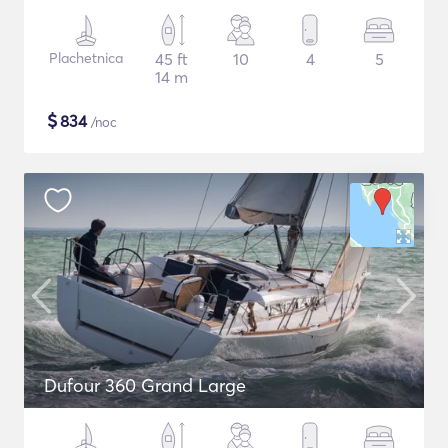
Plachetnica
45 ft
10
4
5
14 m
$
834
/noc
Dufour 360 Grand Large