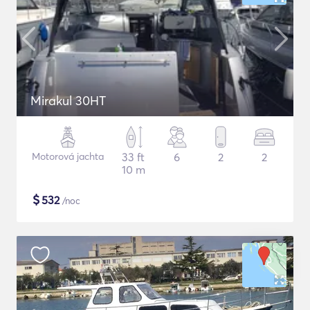
Mirakul 30HT
Motorová jachta
33 ft
6
2
2
10 m
$
532
/noc