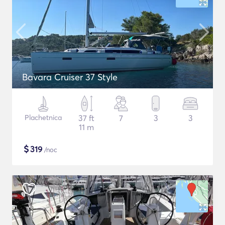
Bavara Cruiser 37 Style
Plachetnica
37 ft
7
3
3
11 m
$
319
/noc