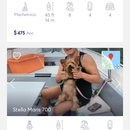
Plachetnica
45 ft
8
4
4
14 m
$
475
/noc
Stella Maris 700