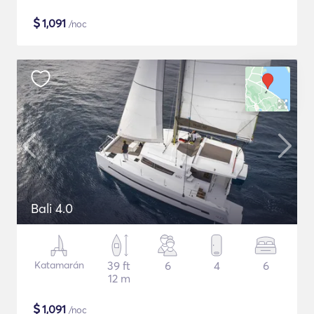
$
1,091
/noc
Bali 4.0
Katamarán
39 ft
6
4
6
12 m
$
1,091
/noc