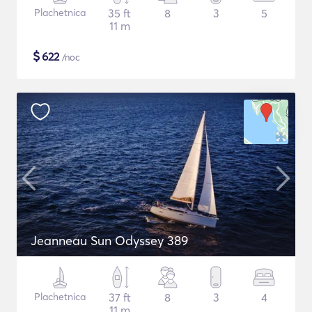
Plachetnica
35 ft
8
3
5
11 m
$
622
/noc
Jeanneau Sun Odyssey 389
Plachetnica
37 ft
8
3
4
11 m