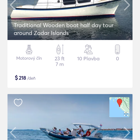
Traditional Wooden boat half day tour
around Zadar Islands
Motorový čln
23 ft
10 Plavba
0
7 m
$
218
/deň