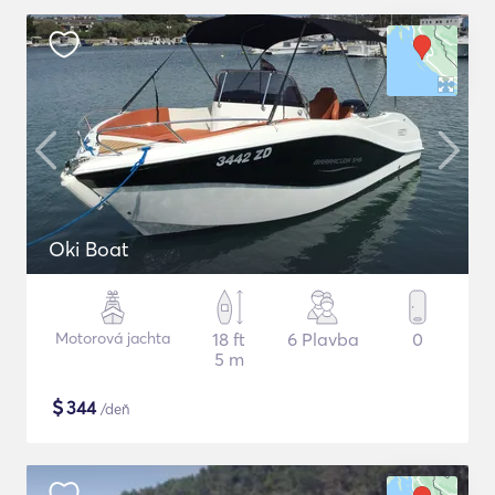
Oki Boat
Motorová jachta
18 ft
6 Plavba
0
5 m
$
344
/deň