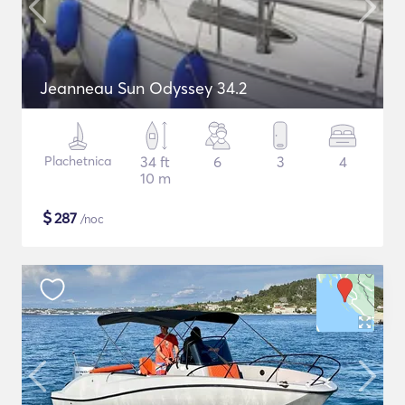
Jeanneau Sun Odyssey 34.2
Plachetnica
34 ft
6
3
4
10 m
$
287
/noc