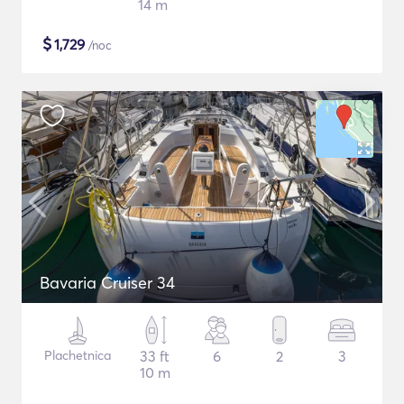
14 m
$
1,729
/noc
Bavaria Cruiser 34
Plachetnica
33 ft
6
2
3
10 m