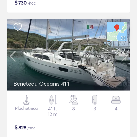
$
730
/noc
Beneteau Oceanis 41.1
Plachetnica
41 ft
8
3
4
12 m
$
828
/noc