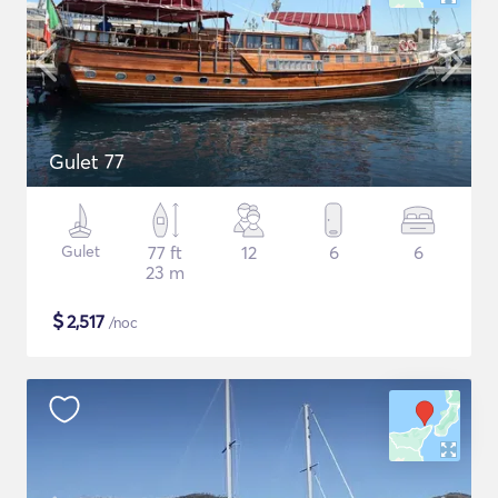
Gulet 77
Gulet
77 ft
12
6
6
23 m
$
2,517
/noc