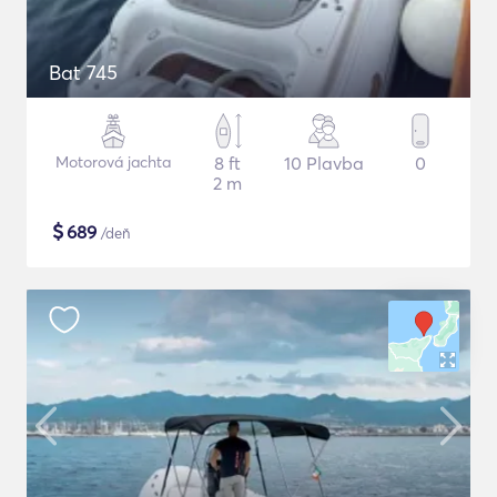
Bat 745
Motorová jachta
8 ft
10 Plavba
0
2 m
$
689
/deň