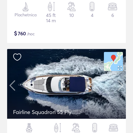
Plachetnica
45 ft
10
4
6
14 m
$
760
/noc
Fairline Squadron 55 Fly