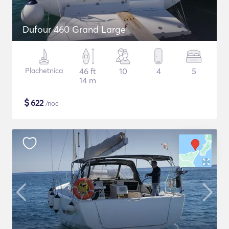
Dufour 460 Grand Large
Plachetnica
46 ft
10
4
5
14 m
$
622
/noc