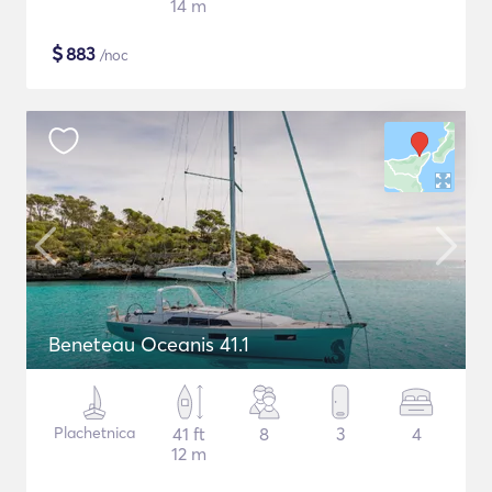
14 m
$
883
/noc
Beneteau Oceanis 41.1
Plachetnica
41 ft
8
3
4
12 m