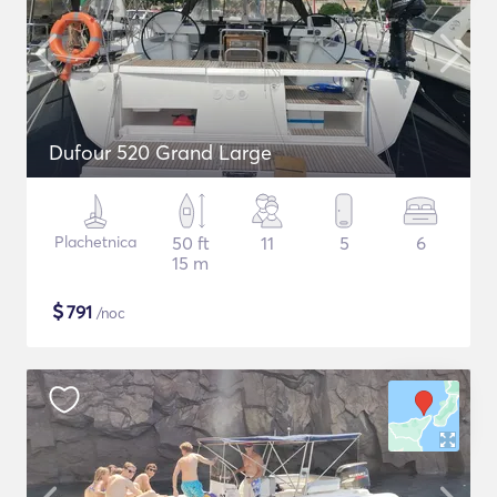
Dufour 520 Grand Large
Plachetnica
50 ft
11
5
6
15 m
$
791
/noc