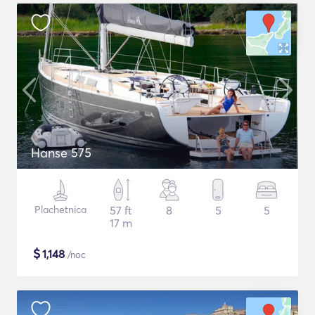
Hanse 575
Plachetnica
57 ft
8
5
5
17 m
$
1,148
/noc