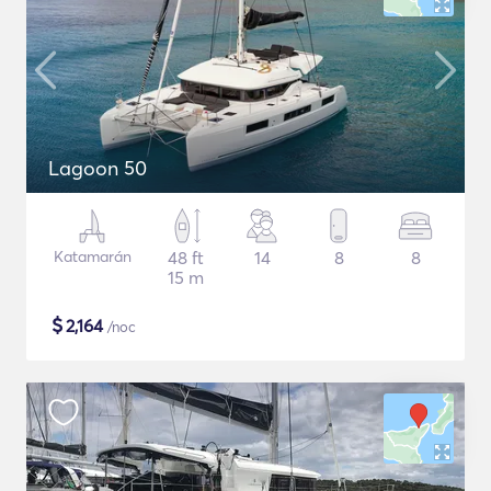
Lagoon 50
Katamarán
48 ft
14
8
8
15 m
$
2,164
/noc