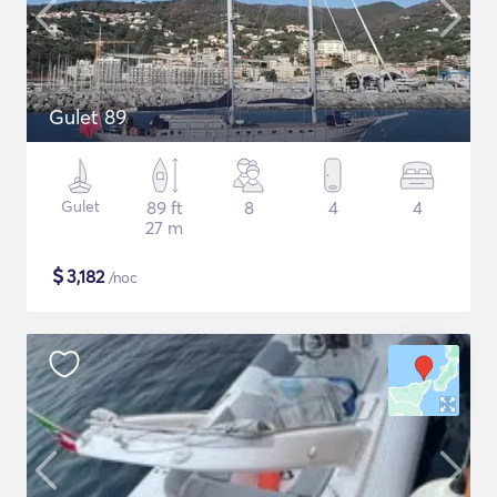
Gulet 89
Gulet
89 ft
8
4
4
27 m
$
3,182
/noc