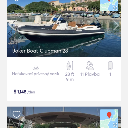
Joker Boat Clubman 28
Nafukovací prívesný vozík
28 ft
11 Plavba
1
9 m
$
1,148
/deň