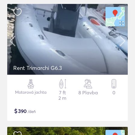
Rent Trimarchi G6.3
Motorová jachta
7 ft
8 Plavba
0
2 m
$
390
/deň