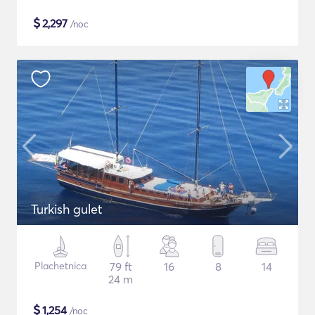
$
2,297
/noc
Turkish gulet
Plachetnica
79 ft
16
8
14
24 m
$
1,254
/noc