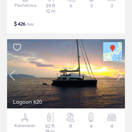
Plachetnica
39 ft
6
3
3
12 m
$
426
/noc
Lagoon 620
Katamarán
62 ft
8
4
4
19 m