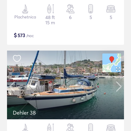
Plachetnica
48 ft
6
5
5
15 m
$
573
/noc
Dehler 38