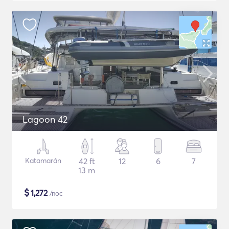
Lagoon 42
Katamarán
42 ft
12
6
7
13 m
$
1,272
/noc