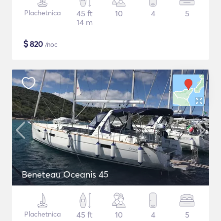
Plachetnica
45 ft
10
4
5
14 m
$
820
/noc
Beneteau Oceanis 45
Plachetnica
45 ft
10
4
5