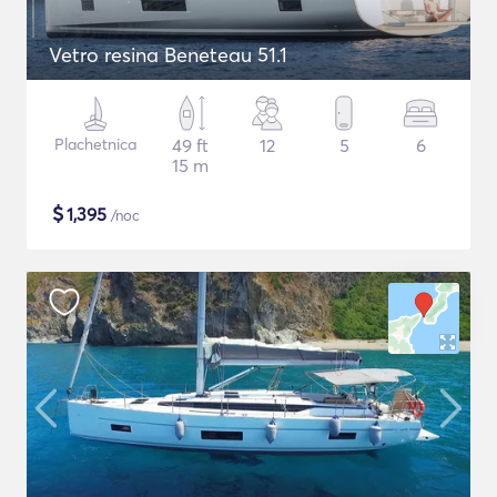
Vetro resina Beneteau 51.1
Plachetnica
49 ft
12
5
6
15 m
$
1,395
/noc