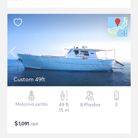
Custom 49ft
Motorová jachta
49 ft
8 Plavba
3
15 m
$
1,091
/deň