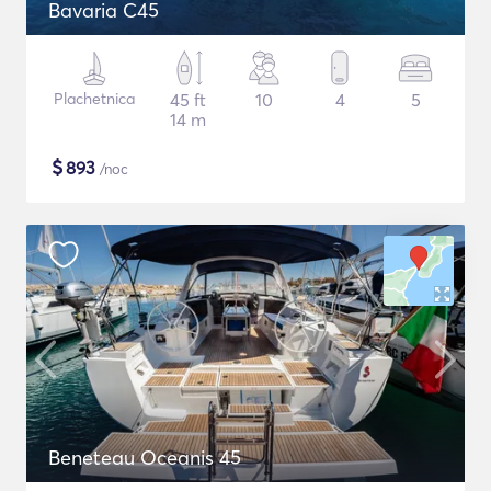
Bavaria C45
Plachetnica
45 ft
10
4
5
14 m
$
893
/noc
Beneteau Oceanis 45