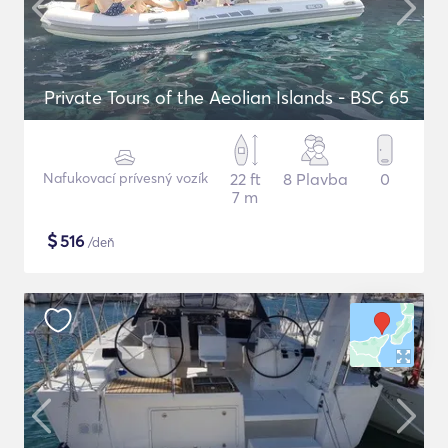
Private Tours of the Aeolian Islands - BSC 65
Nafukovací prívesný vozík
22 ft
8 Plavba
0
7 m
$
516
/deň