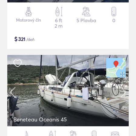
Motorový čln
6 ft
5 Plavba
0
2 m
$
321
/deň
Beneteau Oceanis 45