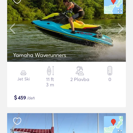
Yamaha Waverunners
Jet Ski
11 ft
2 Plavba
0
3 m
$
459
/deň