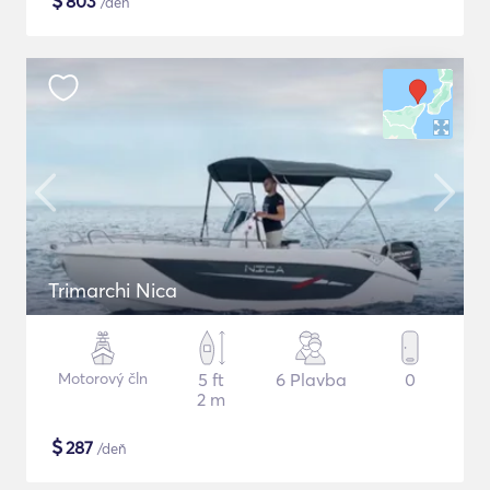
$
803
/deň
Trimarchi Nica
Motorový čln
5 ft
6 Plavba
0
2 m
$
287
/deň