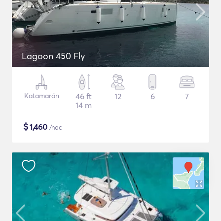
Lagoon 450 Fly
Katamarán
46 ft
12
6
7
14 m
$
1,460
/noc