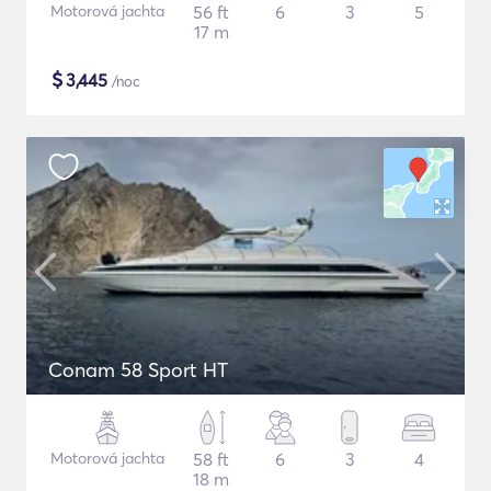
Motorová jachta
56 ft
6
3
5
17 m
$
3,445
/noc
Conam 58 Sport HT
Motorová jachta
58 ft
6
3
4
18 m