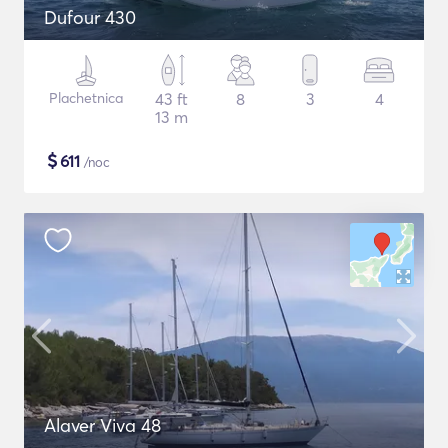
Dufour 430
Plachetnica
43 ft
8
3
4
13 m
$
611
/noc
Alaver Viva 48