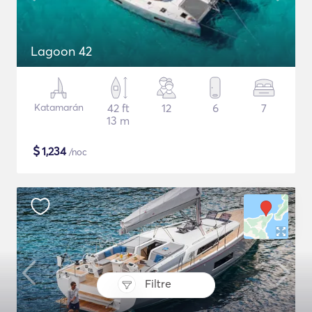
Lagoon 42
Katamarán
42 ft
12
6
7
13 m
$
1,234
/noc
Filtre