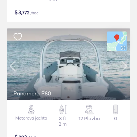
$
3,772
/noc
Panamera P80
Motorová jachta
8 ft
12 Plavba
0
2 m