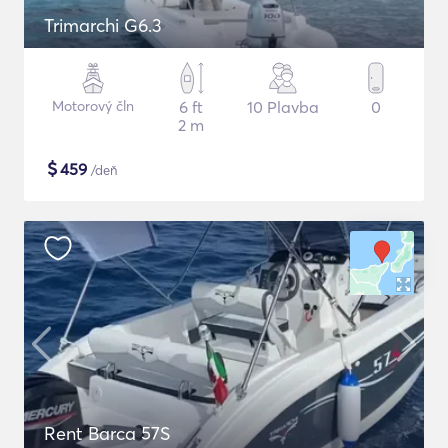
Trimarchi G6.3
Motorový čln
6 ft
10 Plavba
0
2 m
$
459
/deň
Rent Barca 57S