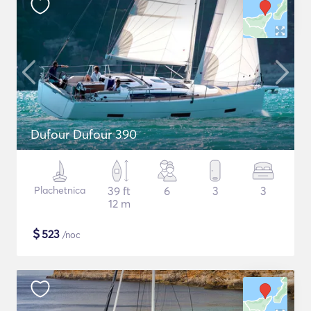
Dufour Dufour 390
Plachetnica
39 ft
6
3
3
12 m
$
523
/noc