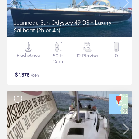
Jeanneau Sun Odyssey 49 DS - Luxury
Sailboat (2h or 4h)
Plachetnica
50 ft
12 Plavba
0
15 m
$
1,378
/deň