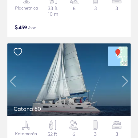
Plachetnica
33 ft
6
3
3
10 m
$
459
/noc
Catana 50
Katamarán
52 ft
6
3
3