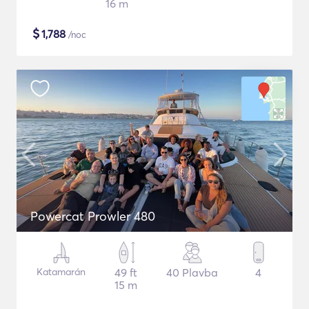
16 m
$
1,788
/noc
Powercat Prowler 480
Katamarán
49 ft
40 Plavba
4
15 m