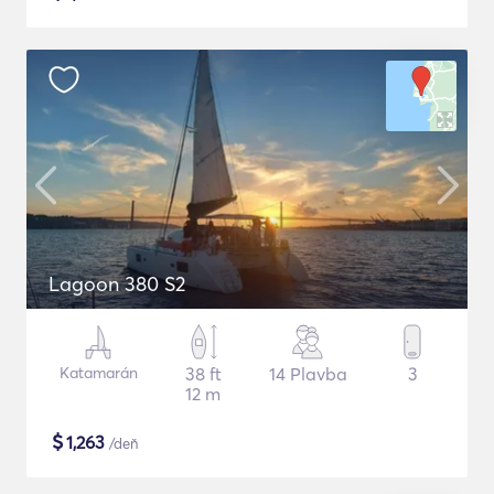
Lagoon 380 S2
Katamarán
38 ft
14 Plavba
3
12 m
$
1,263
/deň