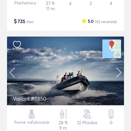
Plachetnica
37 ft
4
2
4
11 m
$
735
5.0
/noc
(92
recenzie
)
Valiant PT850
Pevné nafukovacie
28 ft
12 Plavba
0
9 m