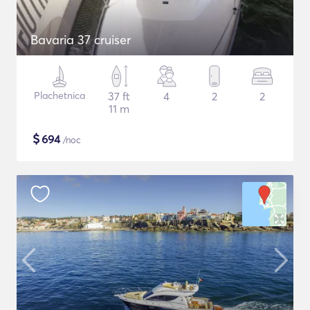
Bavaria 37 cruiser
Plachetnica
37 ft
4
2
2
11 m
$
694
/noc