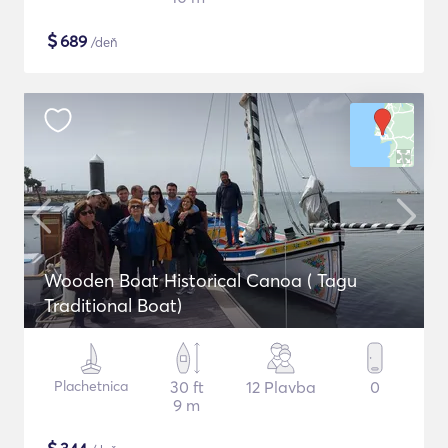
$
689
/deň
Wooden Boat Historical Canoa ( Tagu
Traditional Boat)
Plachetnica
30 ft
12 Plavba
0
9 m