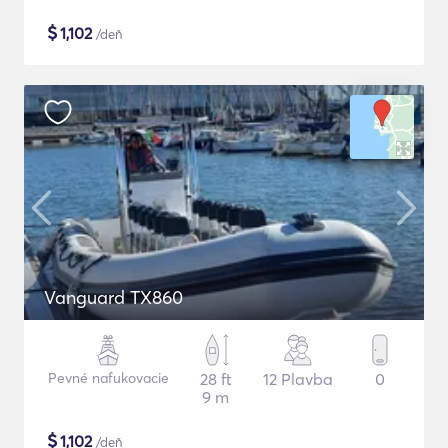
$
1,102
/deň
Vanguard TX860
Pevné nafukovacie
28 ft
12 Plavba
0
9 m
$
1,102
/deň