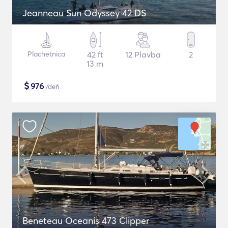
Jeanneau Sun Odyssey 42 DS
Plachetnica
42 ft
12 Plavba
2
13 m
$
976
/deň
Beneteau Oceanis 473 Clipper