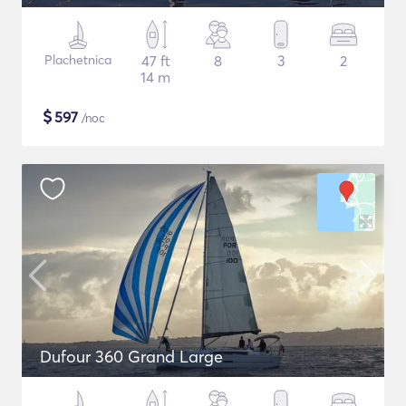
Plachetnica
47 ft
8
3
2
14 m
$
597
/noc
Dufour 360 Grand Large