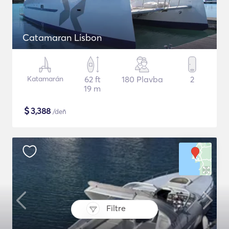
Catamaran Lisbon
Katamarán
62 ft
180 Plavba
2
19 m
$
3,388
/deň
Filtre