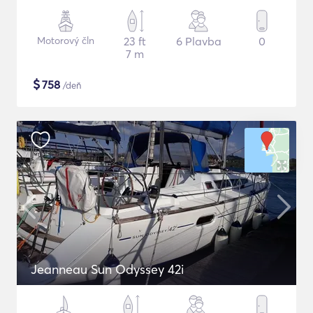
Motorový čln
23 ft
6 Plavba
0
7 m
$
758
/deň
Jeanneau Sun Odyssey 42i