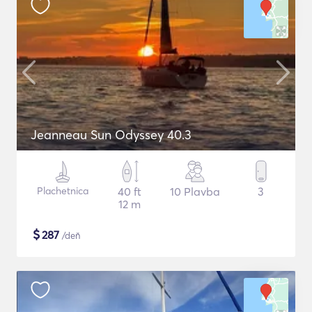
Jeanneau Sun Odyssey 40.3
Plachetnica
40 ft
10 Plavba
3
12 m
$
287
/deň