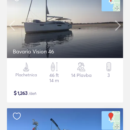
Bavaria Vision 46
Plachetnica
46 ft
14 Plavba
3
14 m
$
1,263
/deň