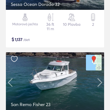
Sessa Ocean Dorado 32
Motorová jachta
36 ft
10 Plavba
2
11 m
$
1,137
/deň
San Remo Fisher 23