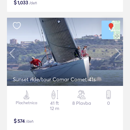
$
1,033
/deň
Sunset ride/tour Comar Comet 41s
Plachetnica
41 ft
8 Plavba
0
12 m
$
574
/deň