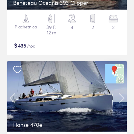
Beneteau Oceanis 393 Clipper
Plachetnica
39 ft
4
2
2
12 m
$
436
/noc
Hanse 470e