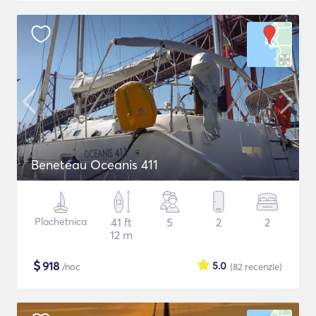
Beneteau Oceanis 411
Plachetnica
41 ft
5
2
2
12 m
$
918
5.0
/noc
(82
recenzie
)