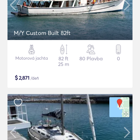
M/Y Custom Built 82ft
Motorová jachta
82 ft
80 Plavba
0
25 m
$
2,871
/deň