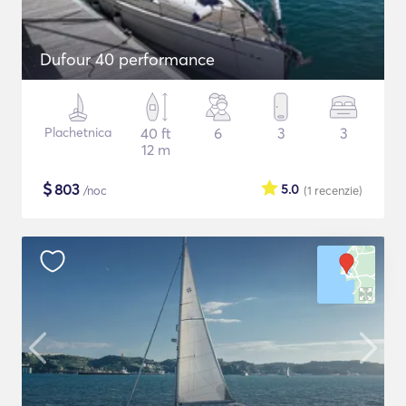
Dufour 40 performance
Plachetnica
40 ft
6
3
3
12 m
$
803
5.0
/noc
(1
recenzie
)