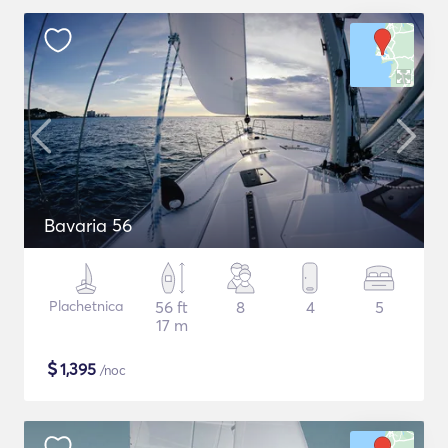
Bavaria 56
Plachetnica
56 ft
8
4
5
17 m
$
1,395
/noc