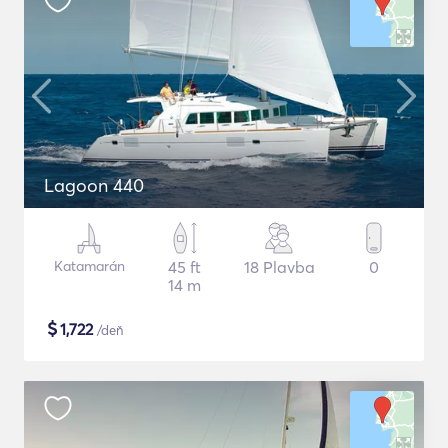
Lagoon 440
Katamarán
45 ft
18 Plavba
0
14 m
$
1,722
/deň