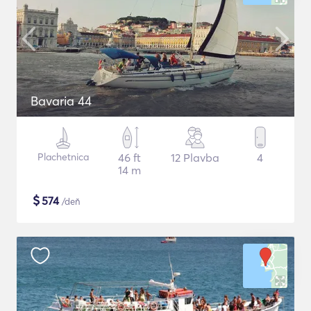
Bavaria 44
Plachetnica
46 ft
12 Plavba
4
14 m
$
574
/deň