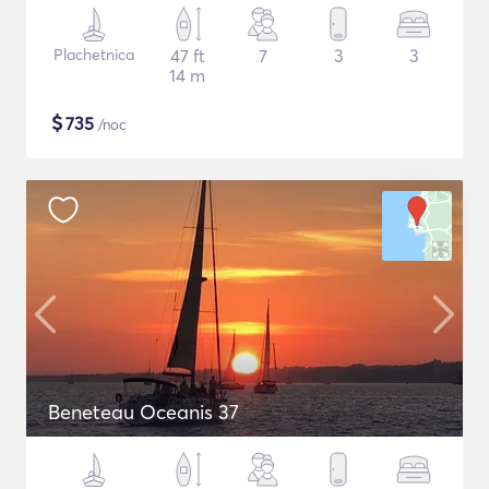
Plachetnica
47 ft
7
3
3
14 m
$
735
/noc
Beneteau Oceanis 37