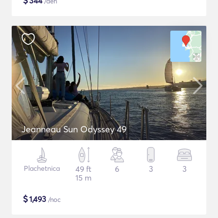
$
344
/deň
Jeanneau Sun Odyssey 49
Plachetnica
49 ft
6
3
3
15 m
$
1,493
/noc