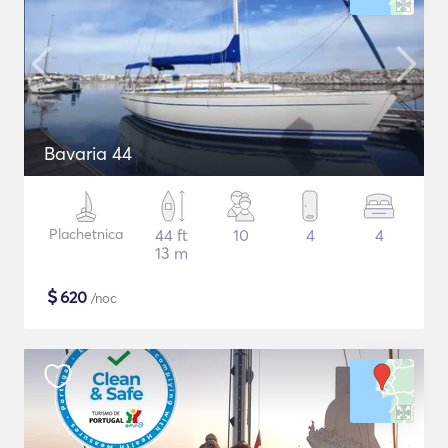
Bavaria 44
Plachetnica
44 ft
10
4
4
13 m
$
620
/noc