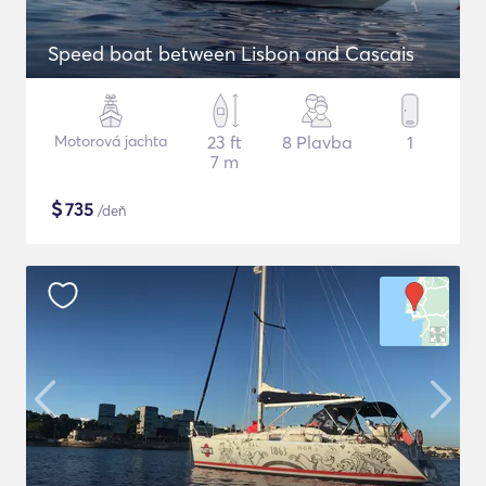
Speed boat between Lisbon and Cascais
Motorová jachta
23 ft
8 Plavba
1
7 m
$
735
/deň