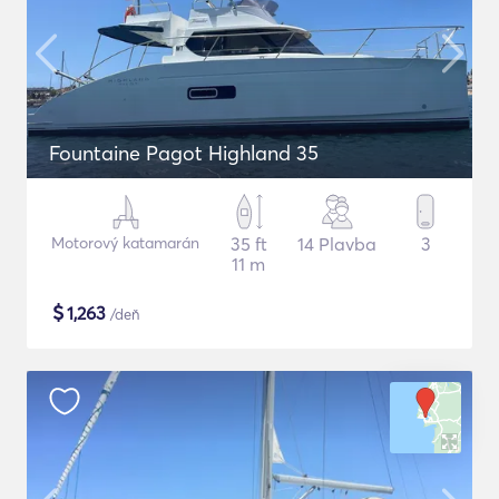
Fountaine Pagot Highland 35
Motorový katamarán
35 ft
14 Plavba
3
11 m
$
1,263
/deň