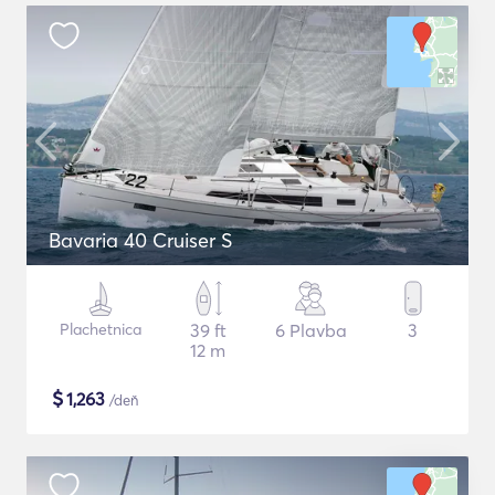
Bavaria 40 Cruiser S
Plachetnica
39 ft
6 Plavba
3
12 m
$
1,263
/deň