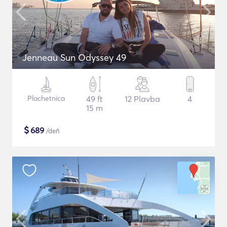
Jenneau Sun Odyssey 49
Plachetnica
49 ft
12 Plavba
4
15 m
$
689
/deň