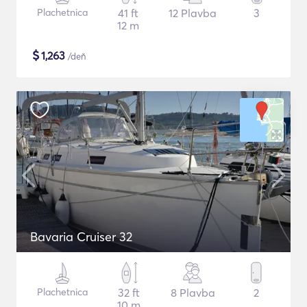
Plachetnica
41 ft
12 Plavba
3
12 m
$
1,263
/deň
Bavaria Cruiser 32
Plachetnica
32 ft
8 Plavba
2
10 m