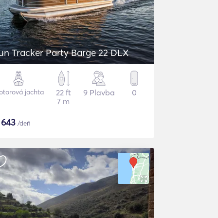
un Tracker Party Barge 22 DLX
torová jachta
22 ft
9 Plavba
0
7 m
$
643
/deň