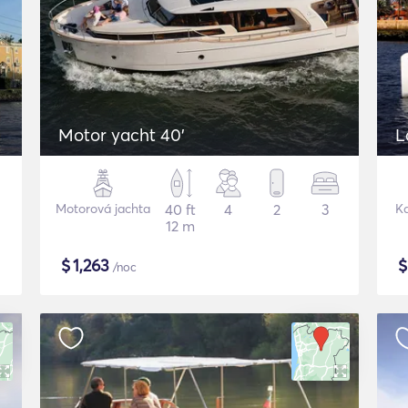
Motor yacht 40'
L
Motorová jachta
40 ft
4
2
3
K
12 m
$
1,263
/noc