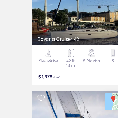
Bavaria Cruiser 42
Plachetnica
42 ft
8 Plavba
3
13 m
$
1,378
/deň