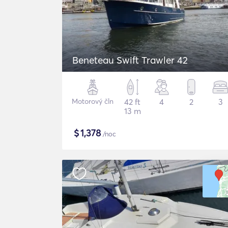
Beneteau Swift Trawler 42
Motorový čln
42 ft
4
2
3
13 m
$
1,378
/noc