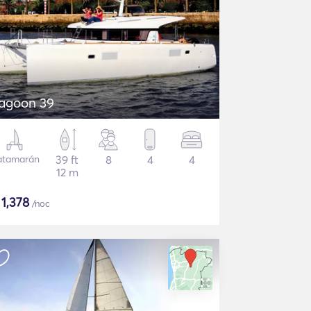
agoon 39
atamarán
39 ft
8
4
4
12 m
$
1,378
/noc