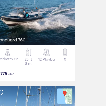
anguard 760
ýchlostný čln
25 ft
12 Plavba
0
8 m
$
775
/deň