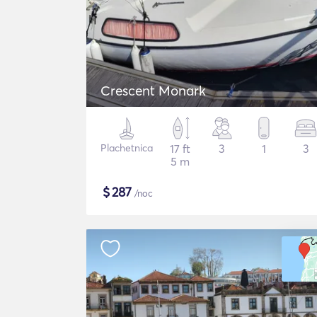
Crescent Monark
Plachetnica
17 ft
3
1
3
5 m
$
287
/noc