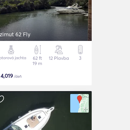
zimut 62 Fly
torová jachta
62 ft
12 Plavba
3
19 m
$
4,019
/deň