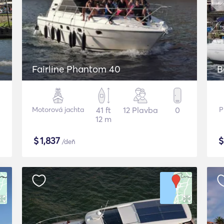
Fairline Phantom 40
B
Motorová jachta
41 ft
12 Plavba
0
P
12 m
$
1,837
/deň