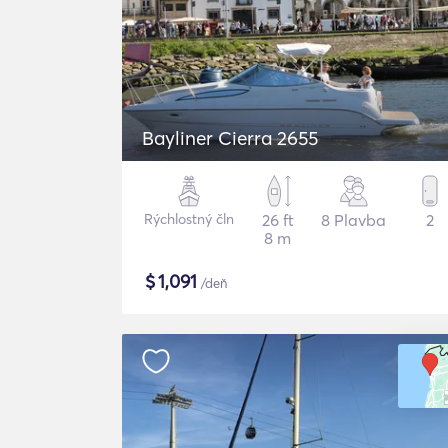
Bayliner Cierra 2655
Rýchlostný čln
26 ft
8 Plavba
2
8 m
$
1,091
/deň