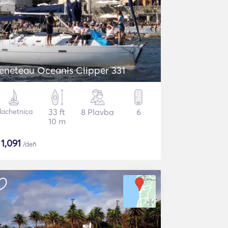
eneteau Oceanis Clipper 331
lachetnica
33 ft
8 Plavba
6
10 m
$
1,091
/deň