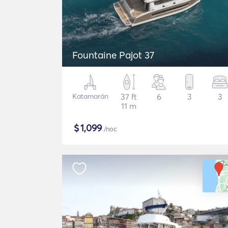
Fountaine Pajot 37
Katamarán
37 ft
6
3
3
11 m
$
1,099
/noc