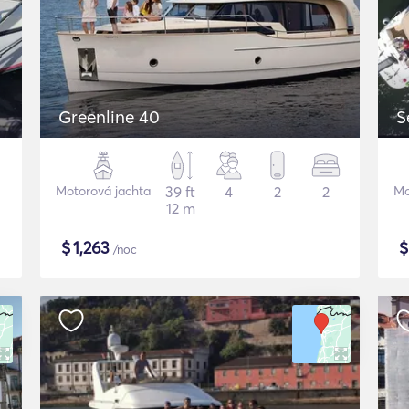
Greenline 40
S
Motorová jachta
39 ft
4
2
2
Mo
12 m
$
1,263
/noc