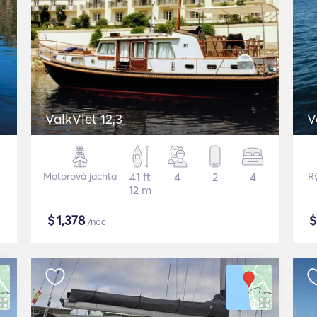
ValkVlet 12,3
V
Motorová jachta
41 ft
4
2
4
R
12 m
$
1,378
/noc