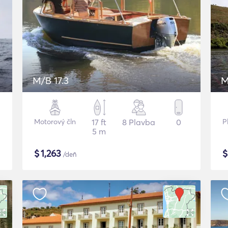
M/B 17.3
M
Motorový čln
17 ft
8 Plavba
0
P
5 m
$
1,263
/deň