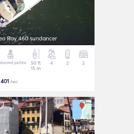
ea Ray 460 sundancer
torová jachta
50 ft
4
2
2
15 m
$
401
/noc