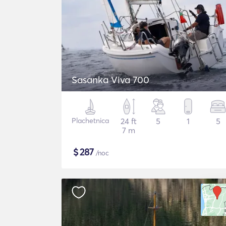
Sasanka Viva 700
Plachetnica
24 ft
5
1
5
7 m
$
287
/noc