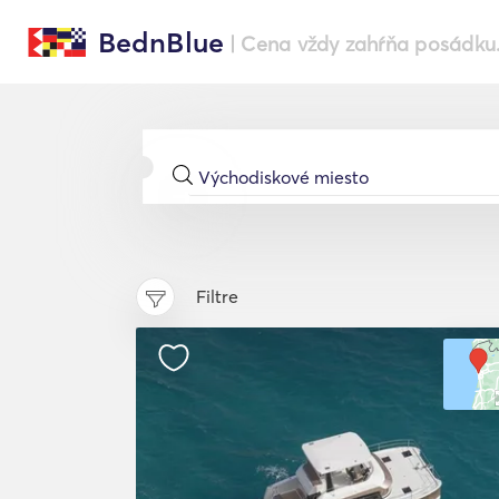
BednBlue
| Cena vždy zahŕňa posádku
Filtre