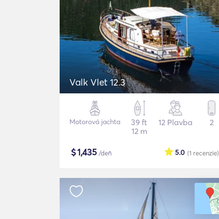
Valk Vlet 12.3
Motorová jachta
39 ft
12 Plavba
2
12 m
$
1,435
5.0
/deň
(1
recenzie
)