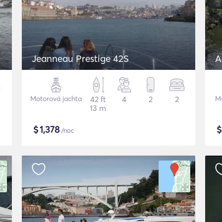
Jeanneau Prestige 42S
A
Motorová jachta
42 ft
4
2
2
Mo
13 m
$
1,378
/noc