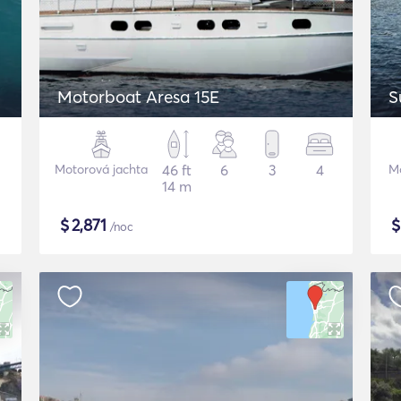
Motorboat Aresa 15E
S
Motorová jachta
46 ft
6
3
4
Mo
14 m
$
2,871
/noc