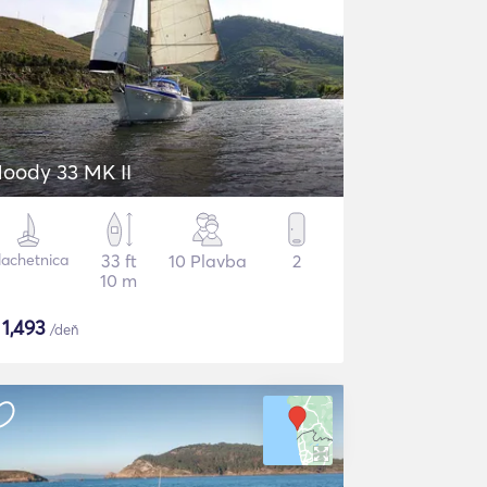
oody 33 MK II
lachetnica
33 ft
10 Plavba
2
10 m
$
1,493
/deň