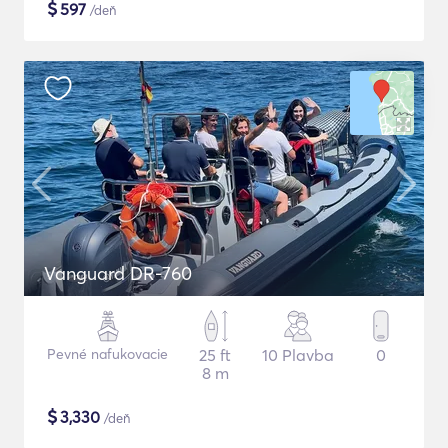
$
597
/deň
Vanguard DR-760
Pevné nafukovacie
25 ft
10 Plavba
0
8 m
$
3,330
/deň