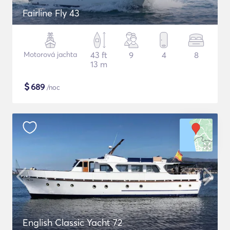
Fairline Fly 43
Motorová jachta
43 ft
9
4
8
13 m
$
689
/noc
English Classic Yacht 72