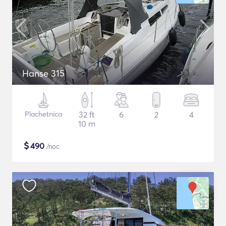
Hanse 315
Plachetnica
32 ft
6
2
4
10 m
$
490
/noc