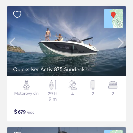
Quicksilver Activ 875 Sundeck
Motorový čln
29 ft
4
2
2
9 m
$
679
/noc