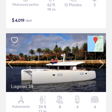
Motorová jachta
62 ft
12 Plavba
3
19 m
$
4,019
/deň
Lagoon 39
Katamarán
39 ft
8
4
4
12 m