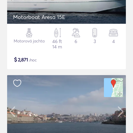
Motorboat Aresa 15E
Motorová jachta
46 ft
6
3
4
14 m
$
2,871
/noc