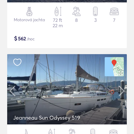
Motorová jachta
72 ft
8
3
7
22 m
$
562
/noc
Jeanneau Sun Odyssey 519