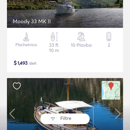
Moody 33 MK II
Plachetnica
33 ft
10 Plavba
2
10 m
$
1,493
/deň
Filtre