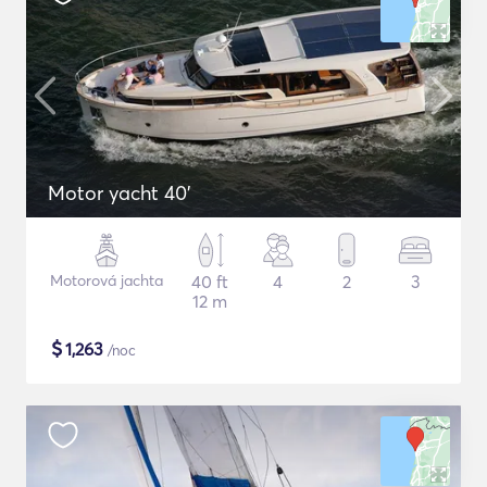
Motor yacht 40'
Motorová jachta
40 ft
4
2
3
12 m
$
1,263
/noc