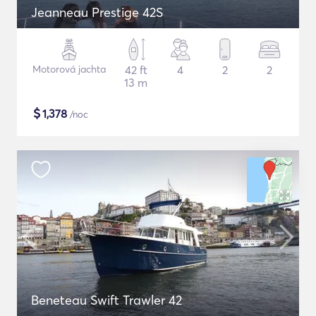
Jeanneau Prestige 42S
Motorová jachta
42 ft
4
2
2
13 m
$
1,378
/noc
Beneteau Swift Trawler 42