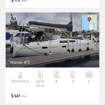
$
775
/deň
Hanse 415
Plachetnica
44 ft
8
3
4
13 m
$
547
/noc