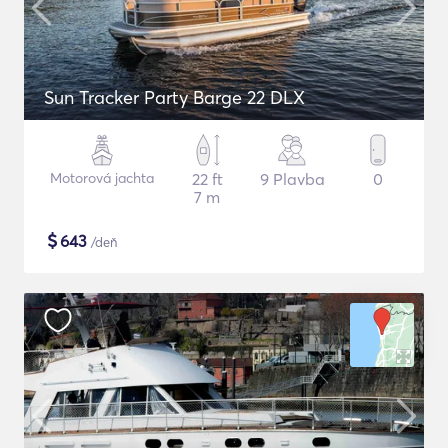
Sun Tracker Party Barge 22 DLX
Motorová jachta
22 ft
9 Plavba
0
7 m
$
643
/deň