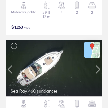
Motorová jachta
39 ft
4
2
2
12 m
$
1,263
/noc
Sea Ray 460 sundancer