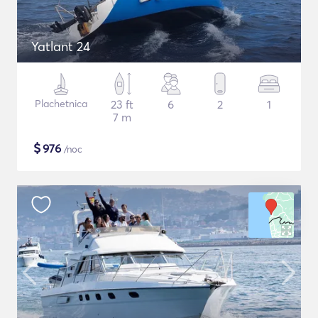
Yatlant 24
Plachetnica
23 ft
6
2
1
7 m
$
976
/noc