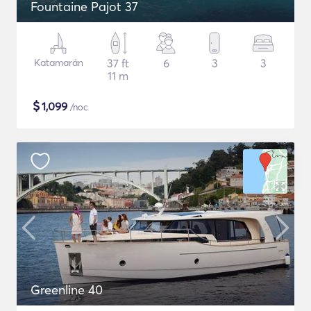
Fountaine Pajot 37
Katamarán
37 ft
6
3
3
11 m
$
1,099
/noc
Greenline 40