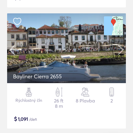
Bayliner Cierra 2655
Rýchlostný čln
26 ft
8 Plavba
2
8 m
$
1,091
/deň