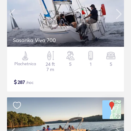
Sasanka Viva 700
Plachetnica
24 ft
5
1
5
7 m
$
287
/noc