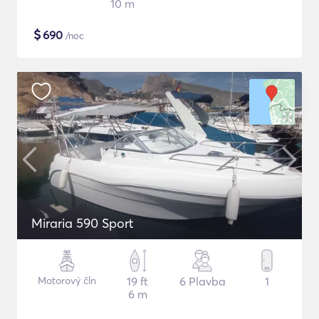
10 m
$
690
/noc
Miraria 590 Sport
Motorový čln
19 ft
6 Plavba
1
6 m