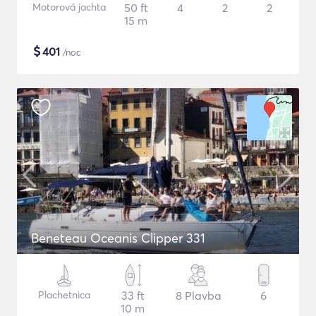
Motorová jachta
50 ft
4
2
2
15 m
$
401
/noc
Beneteau Oceanis Clipper 331
Plachetnica
33 ft
8 Plavba
6
10 m