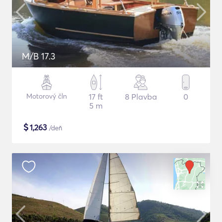
M/B 17.3
Motorový čln
17 ft
8 Plavba
0
5 m
$
1,263
/deň