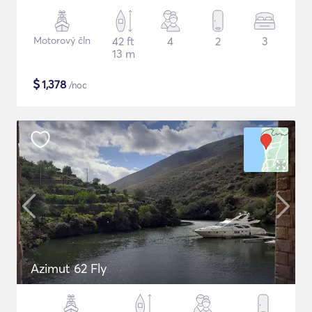
Motorový čln
42 ft
4
2
3
13 m
$
1,378
/noc
Azimut 62 Fly