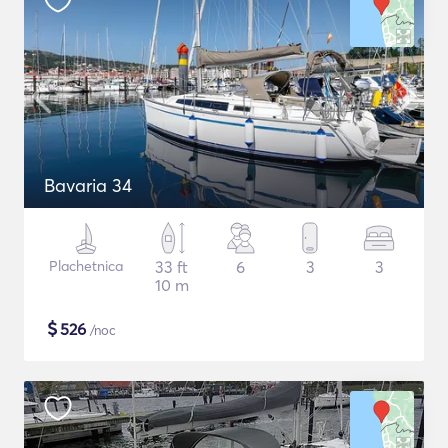
Bavaria 34
Plachetnica
33 ft
6
3
3
10 m
$
526
/noc