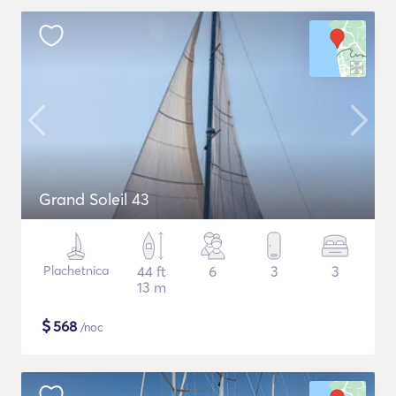
Grand Soleil 43
Plachetnica
44 ft
6
3
3
13 m
$
568
/noc