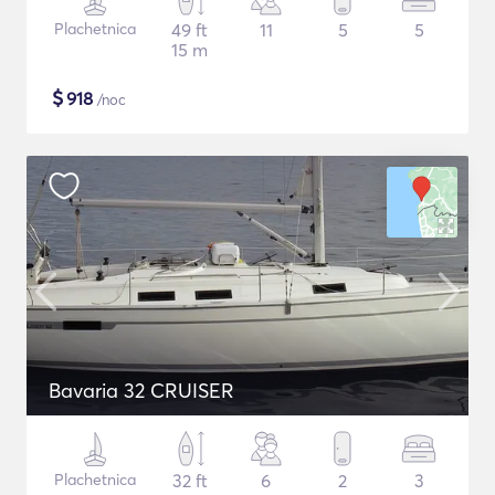
Plachetnica
49 ft
11
5
5
15 m
$
918
/noc
Bavaria 32 CRUISER
Plachetnica
32 ft
6
2
3