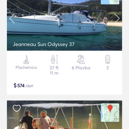
Jeanneau Sun Odyssey 37
Plachetnica
37 ft
6 Plavba
3
11 m
$
574
/deň