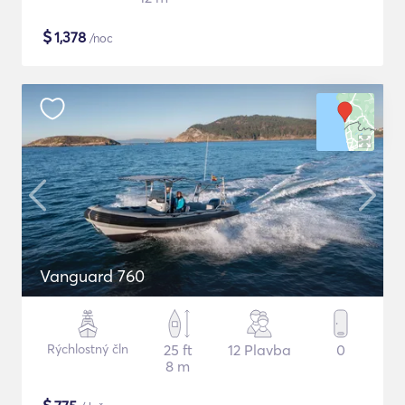
$
1,378
/noc
Vanguard 760
Rýchlostný čln
25 ft
12 Plavba
0
8 m