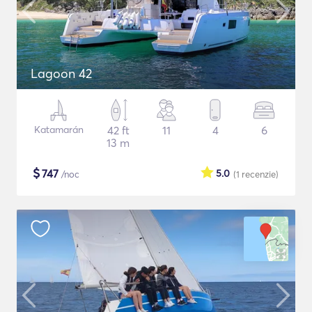
Lagoon 42
Katamarán
42 ft
11
4
6
13 m
$
747
5.0
/noc
(1
recenzie
)