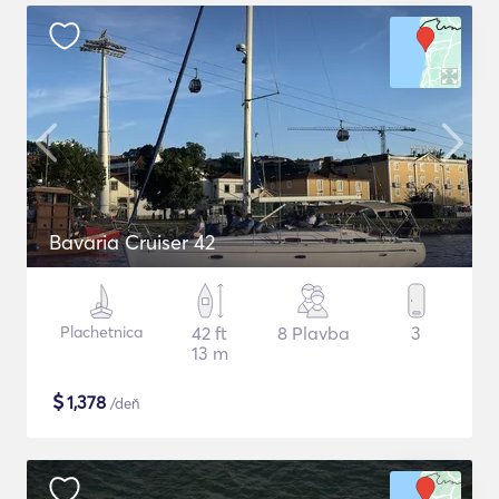
Bavaria Cruiser 42
Plachetnica
42 ft
8 Plavba
3
13 m
$
1,378
/deň