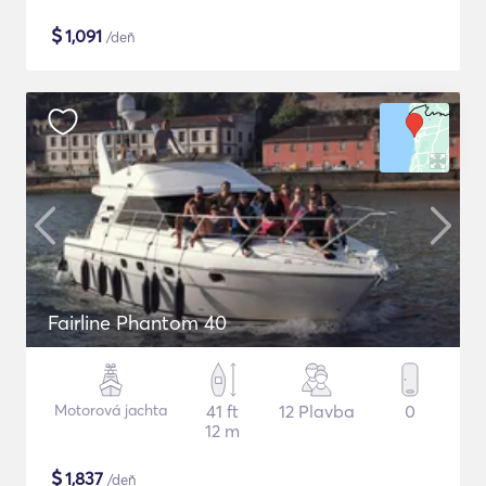
$
1,091
/deň
Fairline Phantom 40
Motorová jachta
41 ft
12 Plavba
0
12 m
$
1,837
/deň