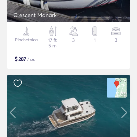
Crescent Monark
Plachetnica
17 ft
3
1
3
5 m
$
287
/noc