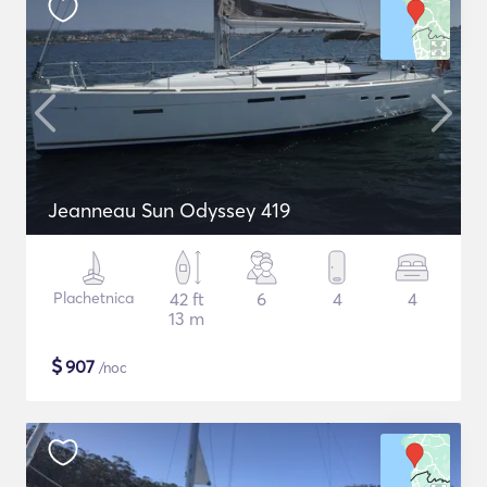
Jeanneau Sun Odyssey 419
Plachetnica
42 ft
6
4
4
13 m
$
907
/noc