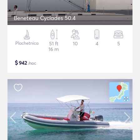
Beneteau Cyclades 50.4
Plachetnica
51 ft
10
4
5
16 m
$
942
/noc