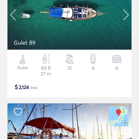
Gulet 89
Gulet
89 ft
12
6
6
27 m
$
2,124
/noc