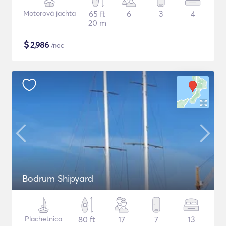
Motorová jachta
65 ft
6
3
4
20 m
$
2,986
/noc
Bodrum Shipyard
Plachetnica
80 ft
17
7
13