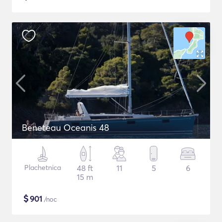
Beneteau Oceanis 48
Plachetnica
48 ft
11
5
6
15 m
$
901
/noc