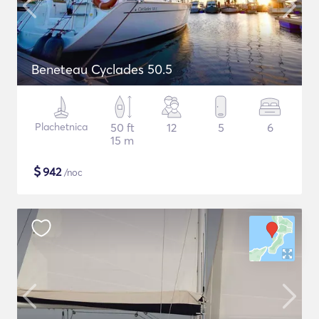
Beneteau Cyclades 50.5
Plachetnica
50 ft
12
5
6
15 m
$
942
/noc