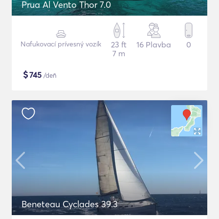
Prua Al Vento Thor 7.0
Nafukovací prívesný vozík
23 ft
16 Plavba
0
7 m
$
745
/deň
Beneteau Cyclades 39.3