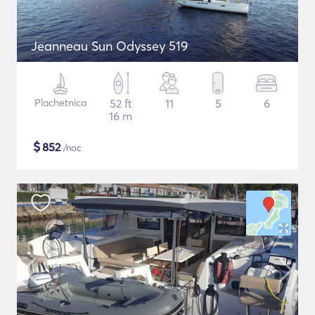
Jeanneau Sun Odyssey 519
Plachetnica
52 ft
11
5
6
16 m
$
852
/noc