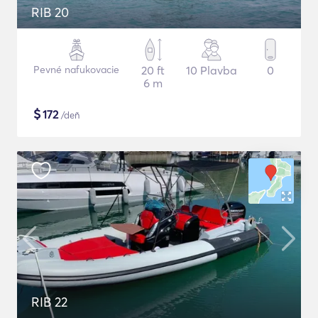
RIB 20
Pevné nafukovacie
20 ft
10 Plavba
0
6 m
$
172
/deň
RIB 22