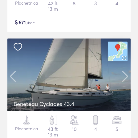
Plachetnica
42 ft
8
3
4
13 m
$
671
/noc
Beneteau Cyclades 43.4
Plachetnica
43 ft
10
4
5
13 m