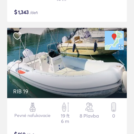
$
1,343
/deň
RIB 19
Pevné nafukovacie
19 ft
8 Plavba
0
6 m