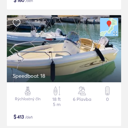
$
160
/deň
Speedboat 18
Rýchlostný čln
18 ft
6 Plavba
0
5 m
$
413
/deň