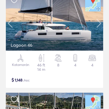
Lagoon 46
Katamarán
46 ft
8
4
4
14 m
$
1,148
/noc