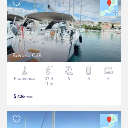
Bavaria C38
Plachetnica
37 ft
6
3
3
11 m
$
426
/noc