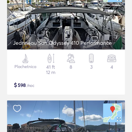
Jeanneau Sun Odyssey 410 Performance
Plachetnica
41 ft
8
3
4
12 m
$
598
/noc