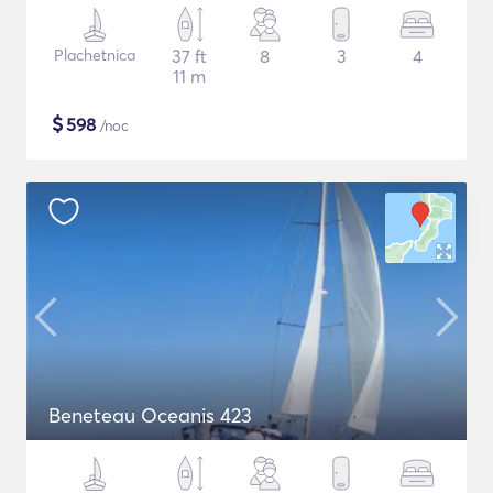
Plachetnica
37 ft
8
3
4
11 m
$
598
/noc
Beneteau Oceanis 423