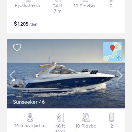
Rýchlostný čln
24 ft
10 Plavba
0
7 m
$
1,205
/deň
Sunseeker 46
Motorová jachta
46 ft
10 Plavba
2
14 m