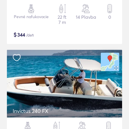
Pevné nafukovacie
22 ft
14 Plavba
0
7 m
$
344
/deň
Invictus 240 FX