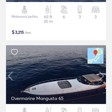
Motorová jachta
65 ft
6
3
3
20 m
$
3,215
/noc
Overmarine Mangusta 65