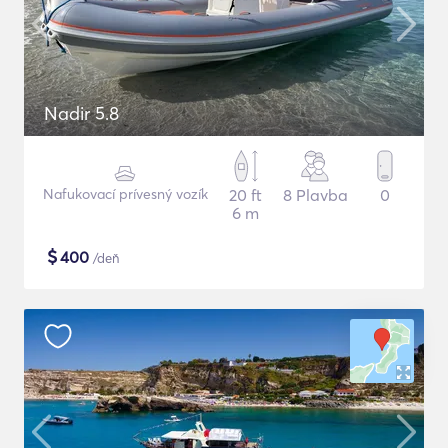
Nadir 5.8
Nafukovací prívesný vozík
20 ft
8 Plavba
0
6 m
$
400
/deň