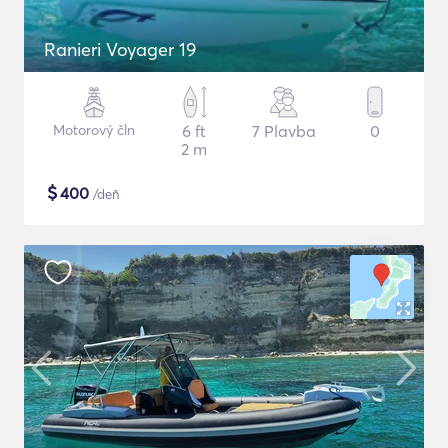
Ranieri Voyager 19
Motorový čln
6 ft
7 Plavba
0
2 m
$
400
/deň