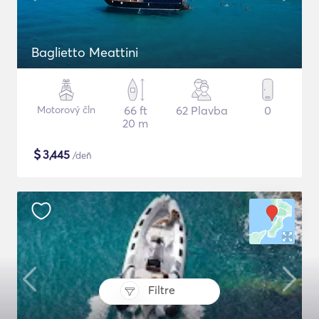
Baglietto Meattini
Motorový čln
66 ft
62 Plavba
0
20 m
$
3,445
/deň
Filtre