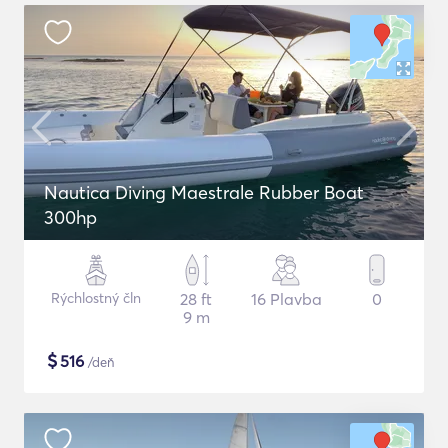
Nautica Diving Maestrale Rubber Boat
300hp
Rýchlostný čln
28 ft
16 Plavba
0
9 m
$
516
/deň