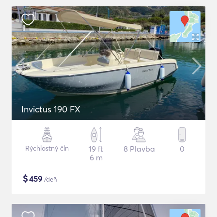
Invictus 190 FX
Rýchlostný čln
19 ft
8 Plavba
0
6 m
$
459
/deň