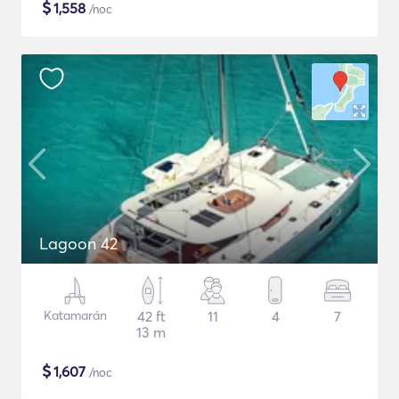
$
1,558
/noc
Lagoon 42
Katamarán
42 ft
11
4
7
13 m
$
1,607
/noc