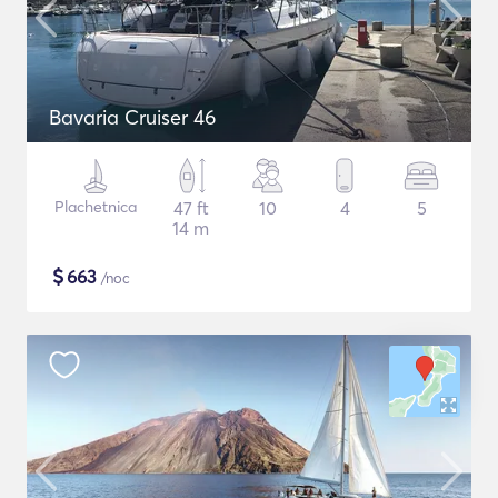
Bavaria Cruiser 46
Plachetnica
47 ft
10
4
5
14 m
$
663
/noc