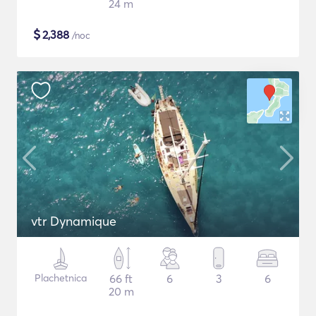
24 m
$
2,388
/noc
vtr Dynamique
Plachetnica
66 ft
6
3
6
20 m