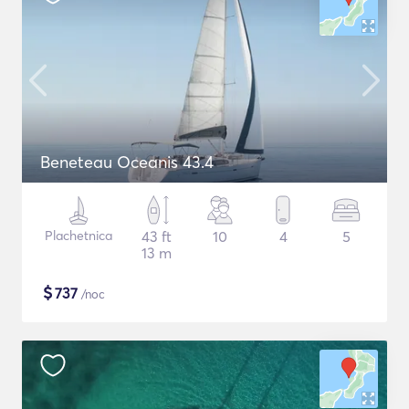
Beneteau Oceanis 43.4
Plachetnica
43 ft
10
4
5
13 m
$
737
/noc