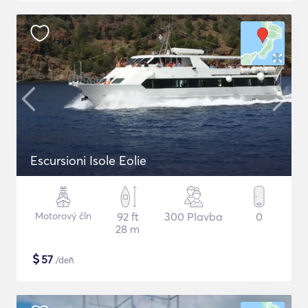
Escursioni Isole Eolie
Motorový čln
92 ft
300 Plavba
0
28 m
$
57
/deň