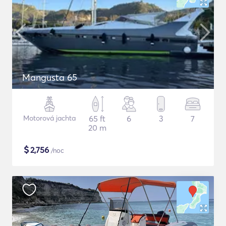
Mangusta 65
Motorová jachta
65 ft
6
3
7
20 m
$
2,756
/noc