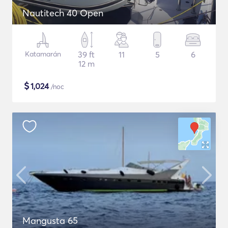
Nautitech 40 Open
Katamarán
39 ft
11
5
6
12 m
$
1,024
/noc
Mangusta 65