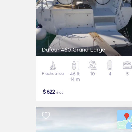
Dufour 460 Grand Large
Plachetnica
46 ft
10
4
5
14 m
$
622
/noc