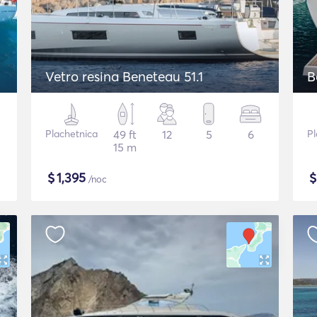
Vetro resina Beneteau 51.1
B
Plachetnica
49 ft
12
5
6
Pl
15 m
$
1,395
/noc