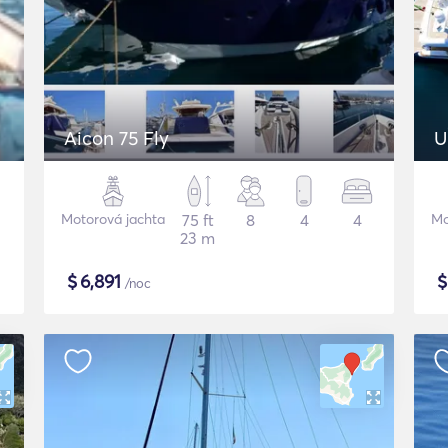
Aicon 75 Fly
U
Motorová jachta
75 ft
8
4
4
Mo
23 m
$
6,891
/noc