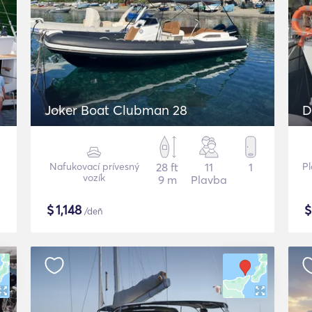
Joker Boat Clubman 28
D
Nafukovací prívesný
28 ft
11
1
Pl
vozík
9 m
Plavba
$
1,148
/deň