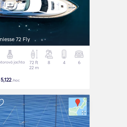
niesse 72 Fly
torová jachta
72 ft
8
4
6
22 m
$
5,122
/noc