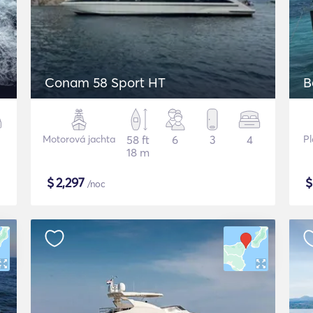
Conam 58 Sport HT
B
Motorová jachta
58 ft
6
3
4
Pl
18 m
$
2,297
/noc