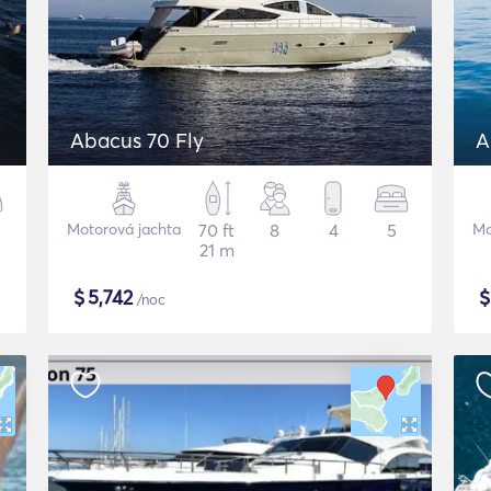
Abacus 70 Fly
A
Motorová jachta
70 ft
8
4
5
Mo
21 m
$
5,742
/noc