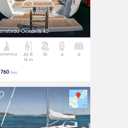
eneteau Oceanis 45
achetnica
45 ft
10
4
6
14 m
$
760
/noc