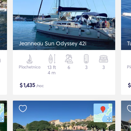
Jeanneau Sun Odyssey 42i
T
Plachetnica
13 ft
6
3
3
Pl
4 m
$
1,435
/noc