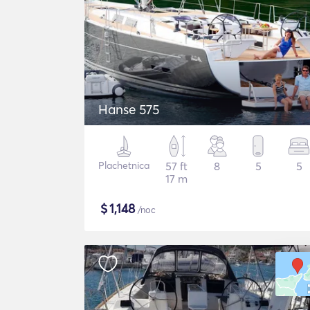
Hanse 575
Plachetnica
57 ft
8
5
5
17 m
$
1,148
/noc