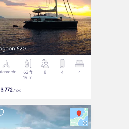
agoon 620
atamarán
62 ft
8
4
4
19 m
$
3,772
/noc