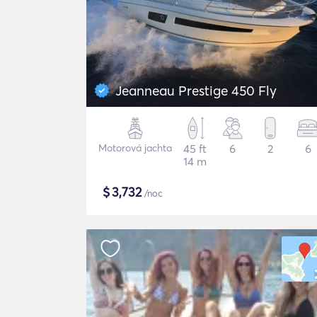
Jeanneau Prestige 450 Fly
Motorová jachta
45 ft
6
2
6
14 m
$
3,732
/noc