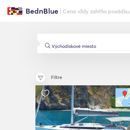
BednBlue
| Cena vždy zahŕňa posádku
Filtre