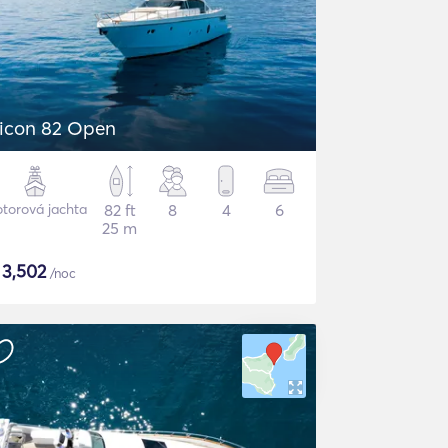
icon 82 Open
torová jachta
82 ft
8
4
6
25 m
$
3,502
/noc