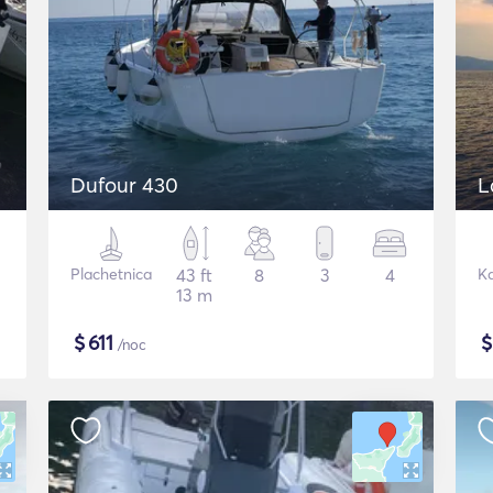
Dufour 430
L
Plachetnica
43 ft
8
3
4
K
13 m
$
611
/noc