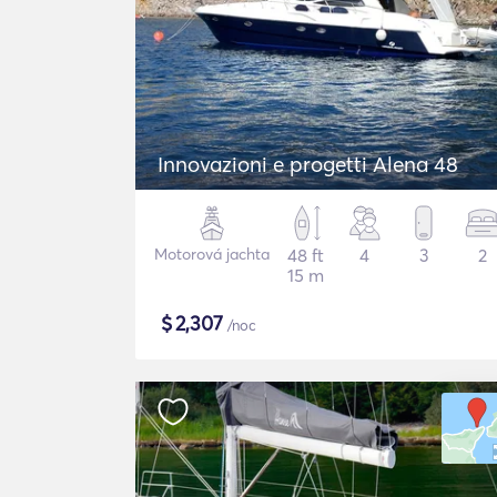
Innovazioni e progetti Alena 48
Motorová jachta
48 ft
4
3
2
15 m
$
2,307
/noc