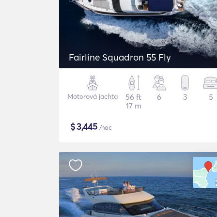
Fairline Squadron 55 Fly
Motorová jachta
56 ft
6
3
5
17 m
$
3,445
/noc