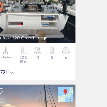
ufour 520 Grand Large
achetnica
50 ft
11
5
6
15 m
$
791
/noc