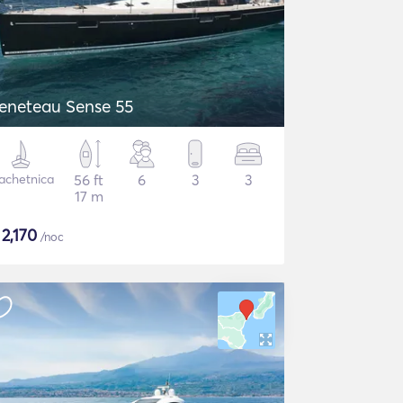
eneteau Sense 55
achetnica
56 ft
6
3
3
17 m
$
2,170
/noc