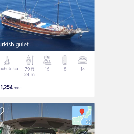
urkish gulet
achetnica
79 ft
16
8
14
24 m
$
1,254
/noc