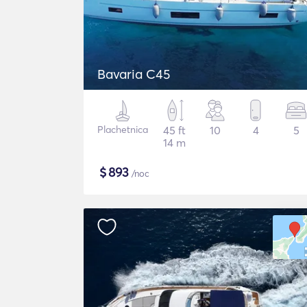
Bavaria C45
Plachetnica
45 ft
10
4
5
14 m
$
893
/noc