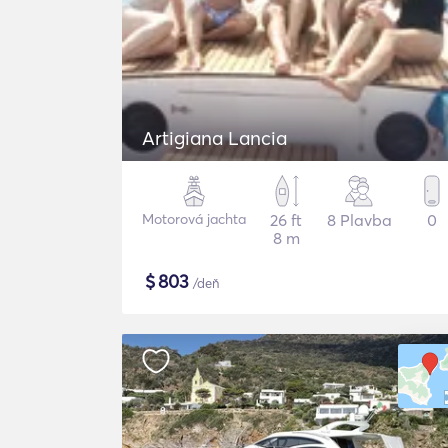
Artigiana Lancia
Motorová jachta
26 ft
8 Plavba
0
8 m
$
803
/deň