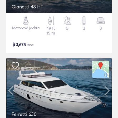
Gianetti 48 HT
Motorová jachta
49 ft
5
3
3
15 m
$
3,675
/noc
Ferretti 630