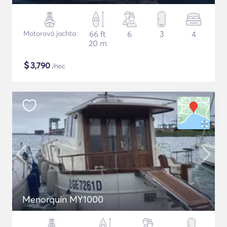
Motorová jachta
66 ft
6
3
4
20 m
$
3,790
/noc
Menorquin MY1000