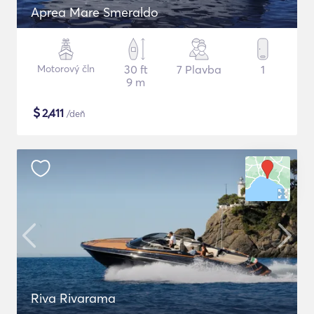
Aprea Mare Smeraldo
Motorový čln
30 ft
7 Plavba
1
9 m
$
2,411
/deň
Riva Rivarama