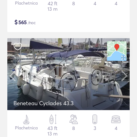
Plachetnica
42 ft
8
4
4
13 m
$
565
/noc
Beneteau Cyclades 43.3
Plachetnica
43 ft
8
3
4
13 m