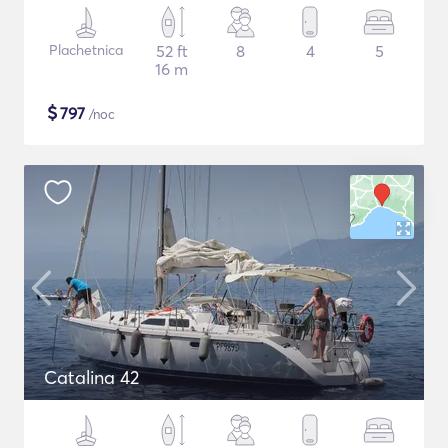
Plachetnica
52 ft
8
4
5
16 m
$
797
/noc
Catalina 42