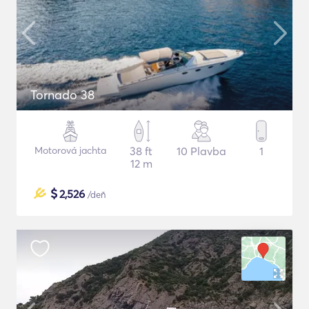
Tornado 38
Motorová jachta
38 ft
10 Plavba
1
12 m
$
2,526
/deň