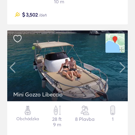
10 m
$
3,502
/deň
Mini Gozzo Libeccio
Obchádzka
28 ft
8 Plavba
1
9 m