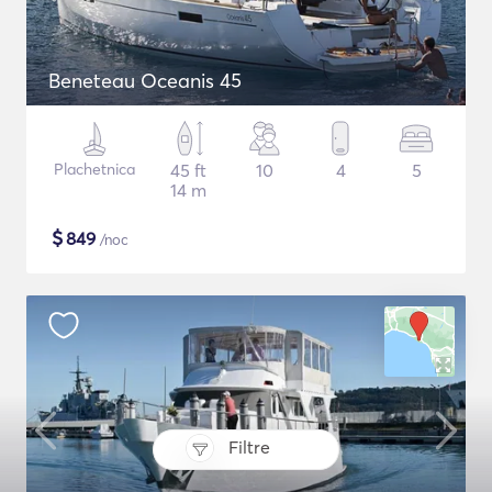
Beneteau Oceanis 45
Plachetnica
45 ft
10
4
5
14 m
$
849
/noc
Filtre