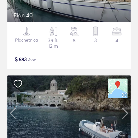
Elan 40
Plachetnica
39 ft
8
3
4
12 m
$
683
/noc