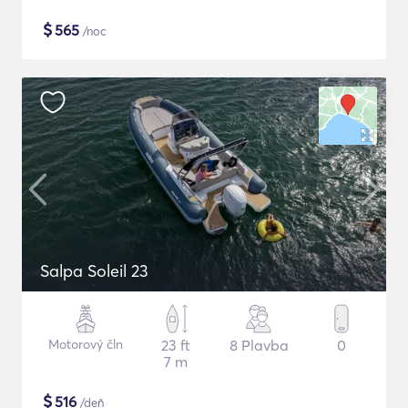
$
565
/noc
Salpa Soleil 23
Motorový čln
23 ft
8 Plavba
0
7 m
$
516
/deň