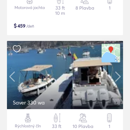
Motorová jachta
33 ft
8 Plavba
1
10 m
$
459
/deň
Saver 330 wa
Rýchlostný čln
33 ft
10 Plavba
1