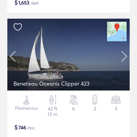
$
1,653
/deň
Beneteau Oceanis Clipper 423
Plachetnica
42 ft
6
3
3
13 m
$
746
/noc