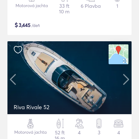
Motorová jachta
33 ft
6 Plavba
1
10 m
$
3,445
/deň
Riva Rivale 52
Motorová jachta
52 ft
4
3
4
16 m