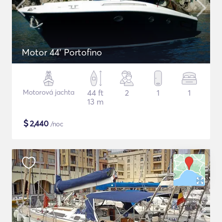
Motor 44' Portofino
Motorová jachta
44 ft
2
1
1
13 m
$
2,440
/noc