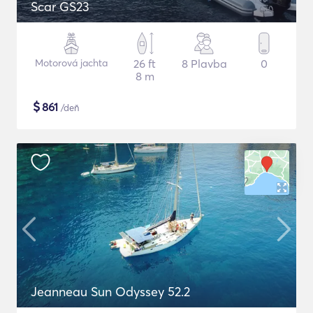
Scar GS23
Motorová jachta
26 ft
8 Plavba
0
8 m
$
861
/deň
Jeanneau Sun Odyssey 52.2