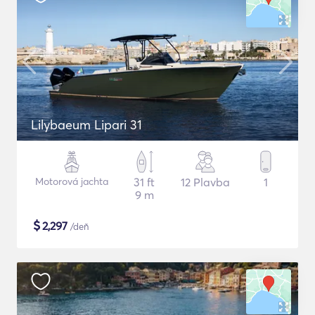
Lilybaeum Lipari 31
Motorová jachta
31 ft
12 Plavba
1
9 m
$
2,297
/deň