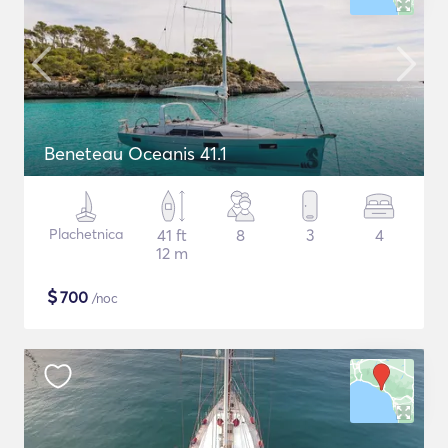
Beneteau Oceanis 41.1
Plachetnica
41 ft
8
3
4
12 m
$
700
/noc