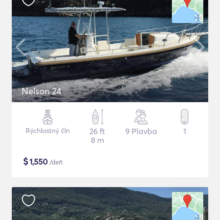
Nelson 24
Rýchlostný čln
26 ft
9 Plavba
1
8 m
$
1,550
/deň