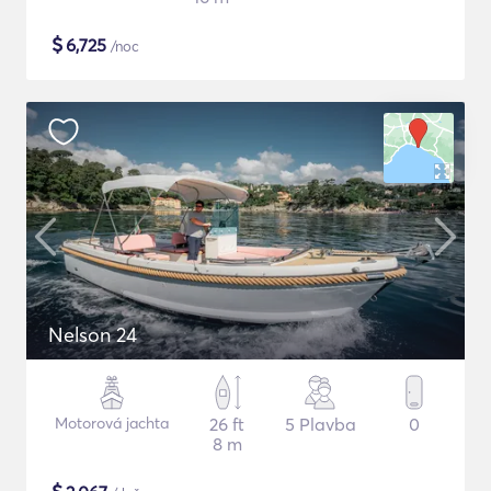
$
6,725
/noc
Nelson 24
Motorová jachta
26 ft
5 Plavba
0
8 m