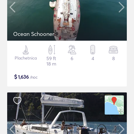
Ocean Schooner
Plachetnica
59 ft
6
4
8
18 m
$
1,636
/noc