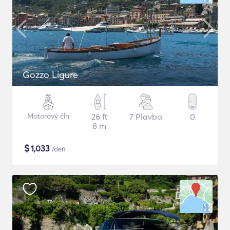
Gozzo Ligure
Motorový čln
26 ft
7 Plavba
0
8 m
$
1,033
/deň