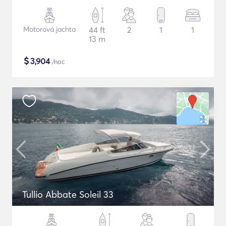
Motorová jachta
44 ft
2
1
1
13 m
$
3,904
/noc
Tullio Abbate Soleil 33