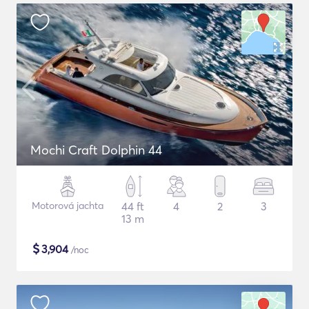
Mochi Craft Dolphin 44
Motorová jachta
44 ft
4
2
3
13 m
$
3,904
/noc