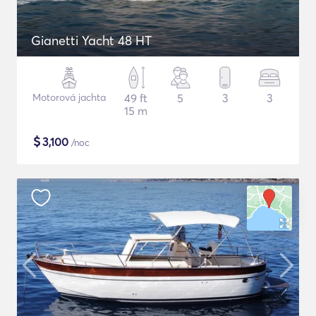
Gianetti Yacht 48 HT
Motorová jachta
49 ft
5
3
3
15 m
$
3,100
/noc