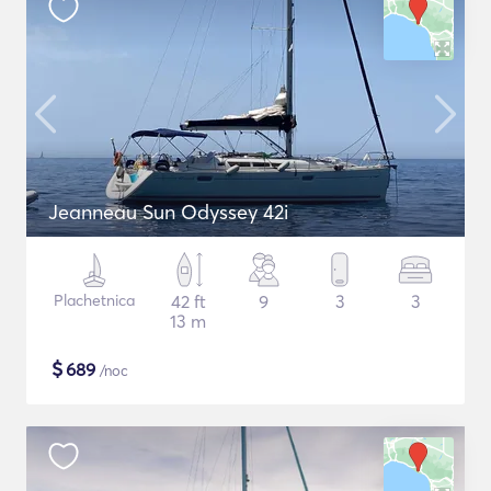
Jeanneau Sun Odyssey 42i
Plachetnica
42 ft
9
3
3
13 m
$
689
/noc