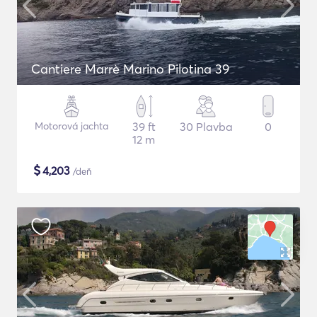
Cantiere Marrè Marino Pilotina 39
Motorová jachta
39 ft
30 Plavba
0
12 m
$
4,203
/deň