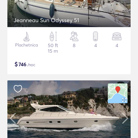
Jeanneau Sun Odyssey 51
Plachetnica
50 ft
8
4
4
15 m
$
746
/noc