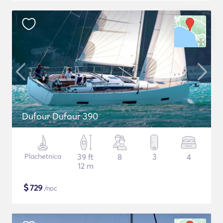
Dufour Dufour 390
Plachetnica
39 ft
8
3
4
12 m
$
729
/noc