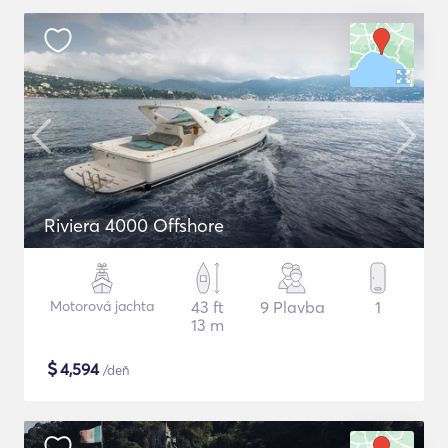
Riviera 4000 Offshore
Motorová jachta
43 ft
9 Plavba
1
13 m
$
4,594
/deň