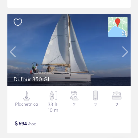
Dufour 350 GL
Plachetnica
33 ft
2
2
2
10 m
$
694
/noc