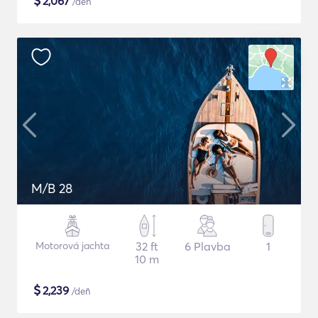
$
2,067
/deň
M/B 28
Motorová jachta
32 ft
6 Plavba
1
10 m
$
2,239
/deň