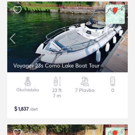
Voyager 23s Como Lake Boat Tour
Obchádzka
23 ft
7 Plavba
0
7 m
$
1,837
/deň