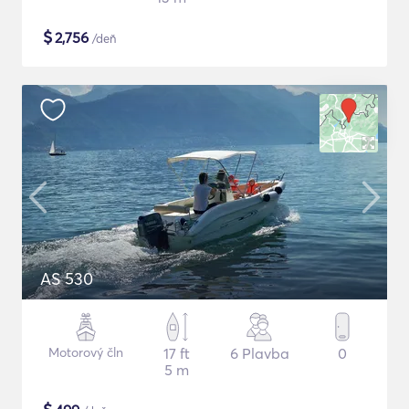
$
2,756
/deň
AS 530
Motorový čln
17 ft
6 Plavba
0
5 m