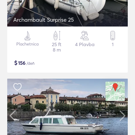
Archambault Surprise 25
Plachetnica
25 ft
4 Plavba
1
8 m
$
156
/deň