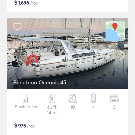
$
1,636
/noc
Beneteau Oceanis 45
Plachetnica
46 ft
10
4
5
14 m
$
975
/noc