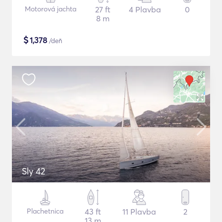
Motorová jachta
27 ft
4 Plavba
0
8 m
$
1,378
/deň
Sly 42
Plachetnica
43 ft
11 Plavba
2
13 m