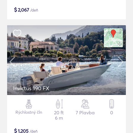
$
2,067
/deň
Invictus 190 FX
Rýchlostný čln
20 ft
7 Plavba
0
6 m
$
1,205
/deň