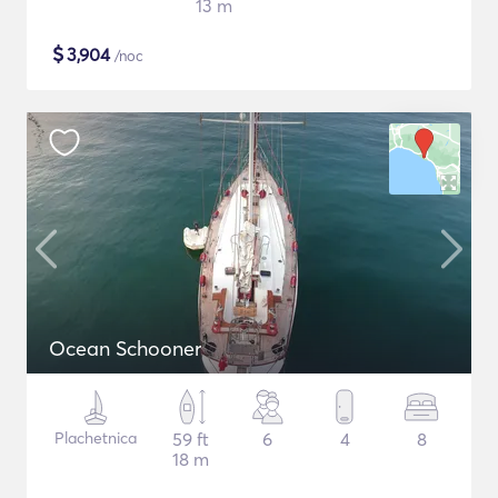
13 m
$
3,904
/noc
Ocean Schooner
Plachetnica
59 ft
6
4
8
18 m