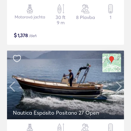
Motorová jachta
30 ft
8 Plavba
1
9 m
$
1,378
/deň
Nautica Esposito Positano 27 Open