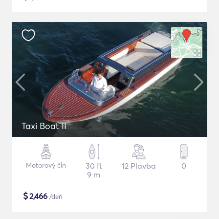
Taxi Boat II
Motorový čln
30 ft
12 Plavba
0
9 m
$
2,466
/deň