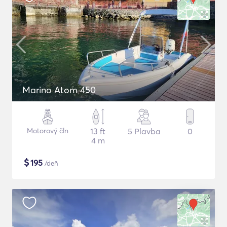
Marino Atom 450
Motorový čln
13 ft
5 Plavba
0
4 m
$
195
/deň