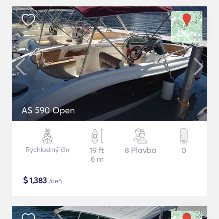
AS 590 Open
Rýchlostný čln
19 ft
8 Plavba
0
6 m
$
1,383
/deň