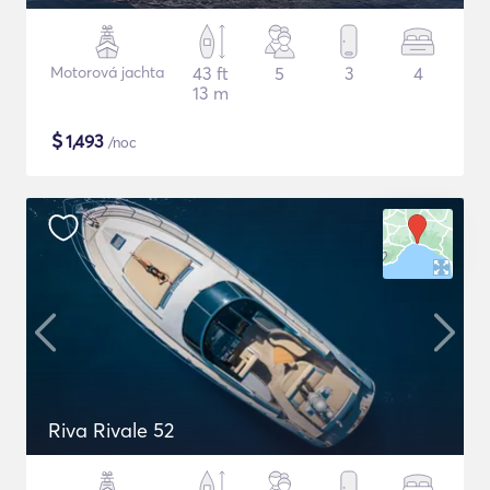
Motorová jachta
43 ft
5
3
4
13 m
$
1,493
/noc
Riva Rivale 52