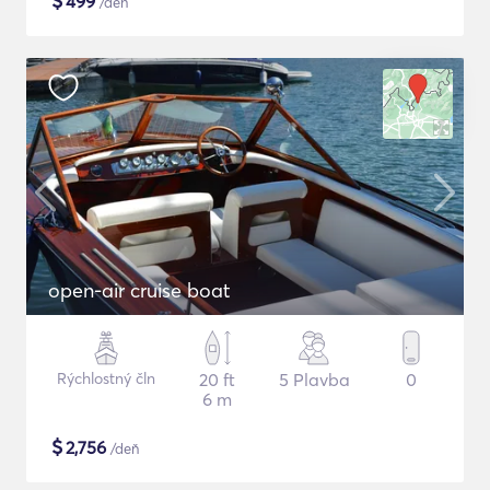
$
499
/deň
open-air cruise boat
Rýchlostný čln
20 ft
5 Plavba
0
6 m
$
2,756
/deň