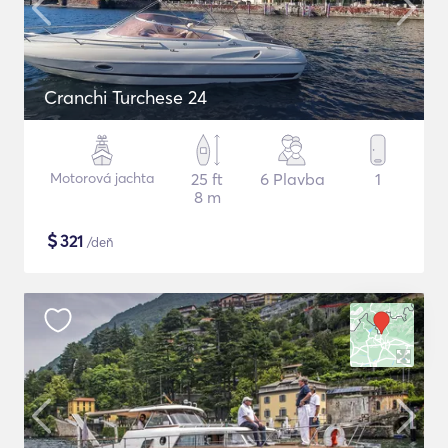
Cranchi Turchese 24
Motorová jachta
25 ft
6 Plavba
1
8 m
$
321
/deň