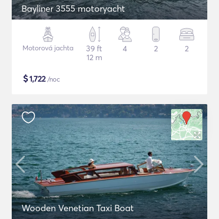
Bayliner 3555 motoryacht
Motorová jachta
39 ft
4
2
2
12 m
$
1,722
/noc
Wooden Venetian Taxi Boat