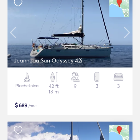
Jeanneau Sun Odyssey 42i
Plachetnica
42 ft
9
3
3
13 m
$
689
/noc