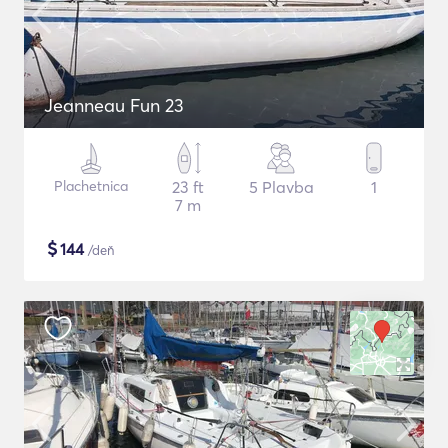
Jeanneau Fun 23
Plachetnica
23 ft
5 Plavba
1
7 m
$
144
/deň