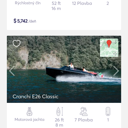
Rýchlostný čln
52 ft
12 Plavba
2
16 m
$
5,742
/deň
Cranchi E26 Classic
Motorová jachta
26 ft
7 Plavba
1
8 m