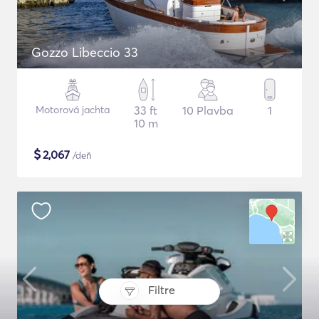
Gozzo Libeccio 33
Motorová jachta
33 ft
10 Plavba
1
10 m
$
2,067
/deň
Filtre