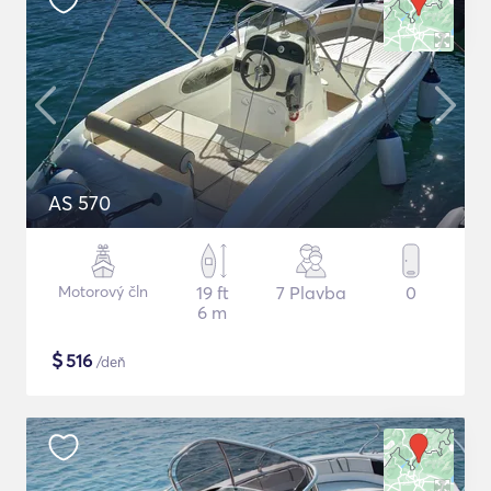
AS 570
Motorový čln
19 ft
7 Plavba
0
6 m
$
516
/deň