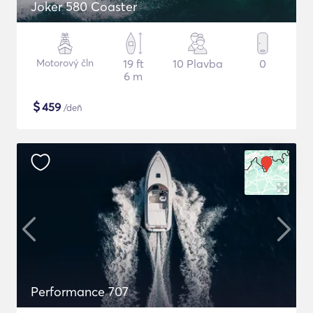
Joker 580 Coaster
Motorový čln
19 ft
10 Plavba
0
6 m
$
459
/deň
Performance 707