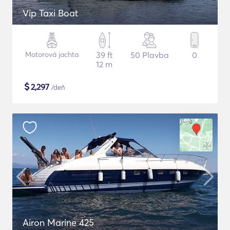
Vip Taxi Boat
Motorová jachta
39 ft
50 Plavba
0
12 m
$
2,297
/deň
Airon Marine 425