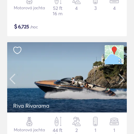
Motorová jachta
52 ft
4
3
4
16 m
$
6,725
/noc
Riva Rivarama
Motorová jachta
44 ft
2
1
1