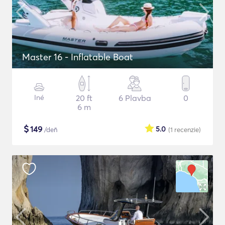
Master 16 - Inflatable Boat
Iné
20 ft
6 Plavba
0
6 m
$
149
5.0
/deň
(1
recenzie
)