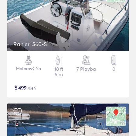
Ranieri 560-S
Motorový čln
18 ft
7 Plavba
0
5 m
$
499
/deň