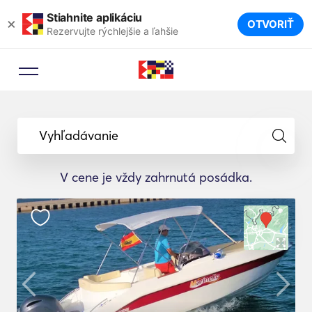
Stiahnite aplikáciu
×
OTVORIŤ
Rezervujte rýchlejšie a ľahšie
Vyhľadávanie
V cene je vždy zahrnutá posádka.