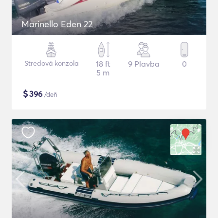
Marinello Eden 22
Stredová konzola
18 ft
9 Plavba
0
5 m
$
396
/deň