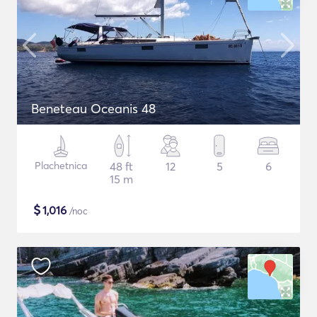
Beneteau Oceanis 48
Plachetnica
48 ft
12
5
6
15 m
$
1,016
/noc