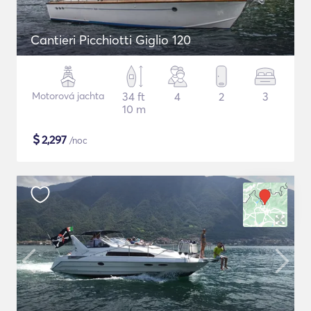
Cantieri Picchiotti Giglio 120
Motorová jachta
34 ft
4
2
3
10 m
$
2,297
/noc