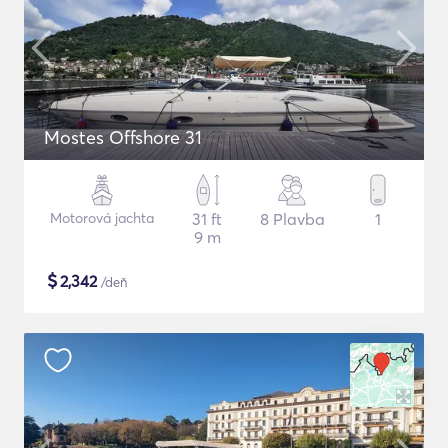
Mostes Offshore 31
Motorová jachta
31 ft
8 Plavba
1
9 m
$
2,342
/deň