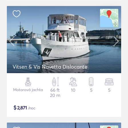
Vitsen & Vis Navetta Dislocante
Motorová jachta
66 ft
10
5
5
20 m
$
2,871
/noc