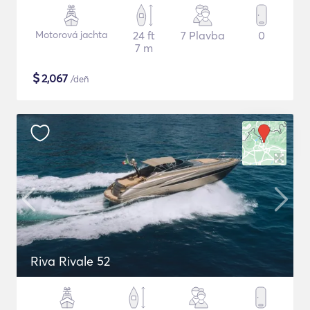
Motorová jachta
24 ft
7 Plavba
0
7 m
$
2,067
/deň
Riva Rivale 52