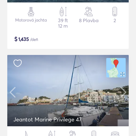
Motorová jachta
39 ft
8 Plavba
2
12 m
$
1,435
/deň
Jeantot Marine Privilege 47