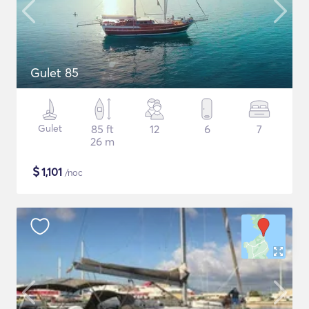
Gulet 85
Gulet
85 ft
12
6
7
26 m
$
1,101
/noc