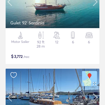
Gulet 92' Sardinia
Motor Sailer
92 ft
12
6
6
28 m
$
3,772
/noc