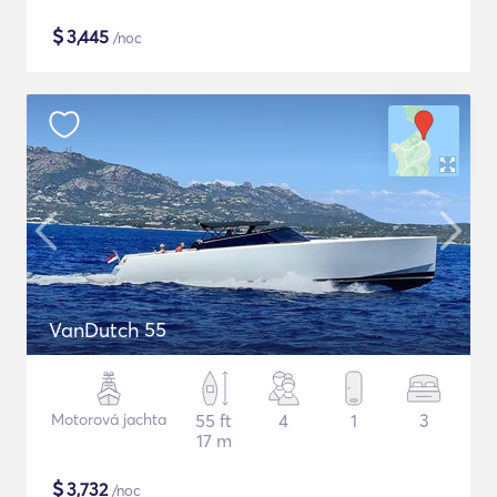
$
3,445
/noc
VanDutch 55
Motorová jachta
55 ft
4
1
3
17 m
$
3,732
/noc