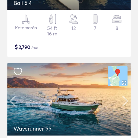
Bali 5.4
Katamarán
54 ft
12
7
8
16 m
$
2,790
/noc
Waverunner 55