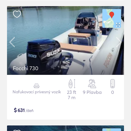
Focchi 730
Nafukovací prívesný vozík
23 ft
9 Plavba
0
7 m
$
631
/deň