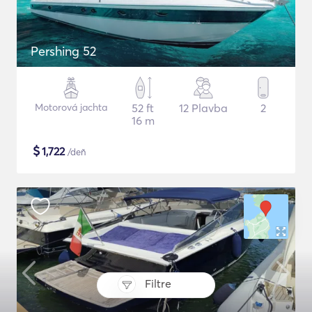
Pershing 52
Motorová jachta
52 ft
12 Plavba
2
16 m
$
1,722
/deň
Filtre