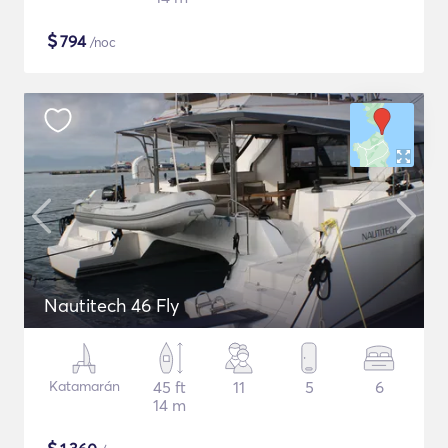
$
794
/noc
Nautitech 46 Fly
Katamarán
45 ft
11
5
6
14 m