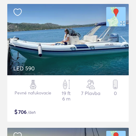
LED 590
Pevné nafukovacie
19 ft
7 Plavba
0
6 m
$
706
/deň