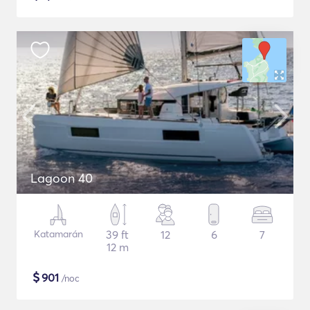
Lagoon 40
Katamarán
39 ft
12
6
7
12 m
$
901
/noc