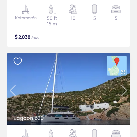
Katamarán
50 ft
10
5
5
15 m
$
2,038
/noc
Lagoon 620