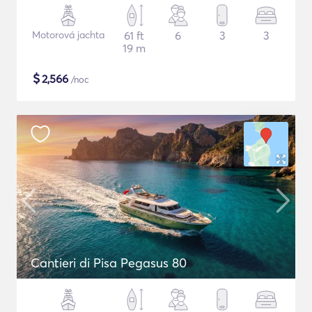
Motorová jachta
61 ft
6
3
3
19 m
$
2,566
/noc
Cantieri di Pisa Pegasus 80