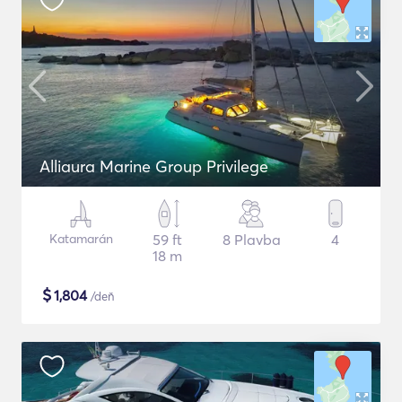
Alliaura Marine Group Privilege
Katamarán
59 ft
8 Plavba
4
18 m
$
1,804
/deň