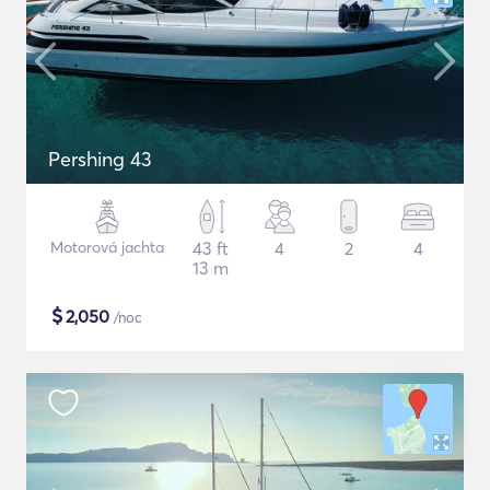
Pershing 43
Motorová jachta
43 ft
4
2
4
13 m
$
2,050
/noc