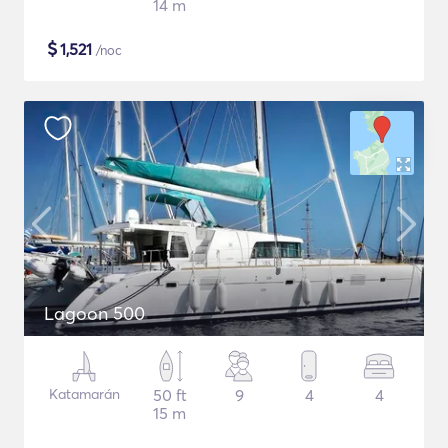
14 m
$
1,521
/noc
Lagoon 500
Katamarán
50 ft
9
4
4
15 m