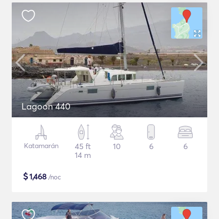
Lagoon 440
Katamarán
45 ft
10
6
6
14 m
$
1,468
/noc