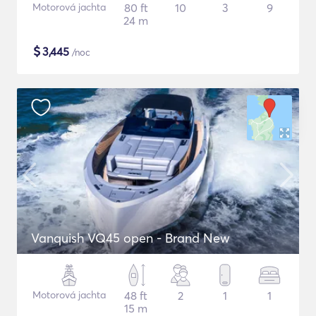
Motorová jachta
80 ft
10
3
9
24 m
$
3,445
/noc
Vanquish VQ45 open - Brand New
Motorová jachta
48 ft
2
1
1
15 m