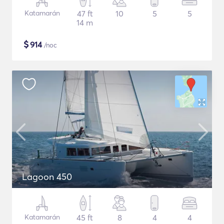
Katamarán
47 ft
10
5
5
14 m
$
914
/noc
Lagoon 450
Katamarán
45 ft
8
4
4