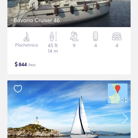
Bavaria Cruiser 46
Plachetnica
45 ft
9
4
4
14 m
$
844
/noc