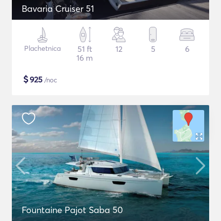
Bavaria Cruiser 51
Plachetnica
51 ft
12
5
6
16 m
$
925
/noc
Fountaine Pajot Saba 50