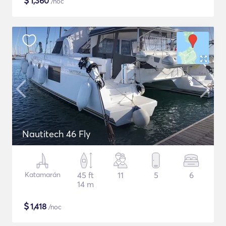
$
1,360
/noc
Nautitech 46 Fly
Katamarán
45 ft
11
5
6
14 m
$
1,418
/noc