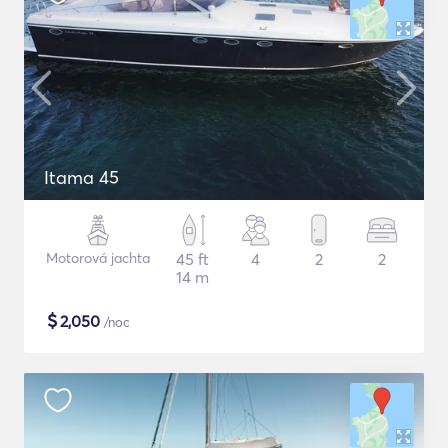
Itama 45
Motorová jachta
45 ft
4
2
2
14 m
$
2,050
/noc