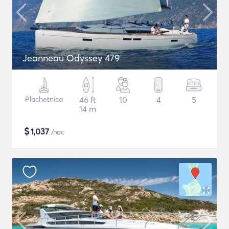
Jeanneau Odyssey 479
Plachetnica
46 ft
10
4
5
14 m
$
1,037
/noc