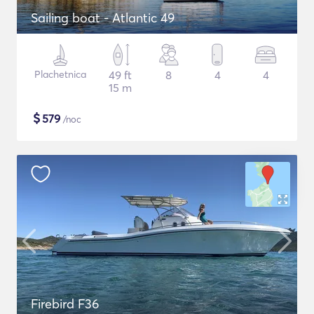
Sailing boat - Atlantic 49
Plachetnica
49 ft
8
4
4
15 m
$
579
/noc
Firebird F36