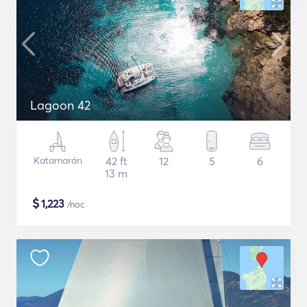
Lagoon 42
Katamarán
42 ft
12
5
6
13 m
$
1,223
/noc