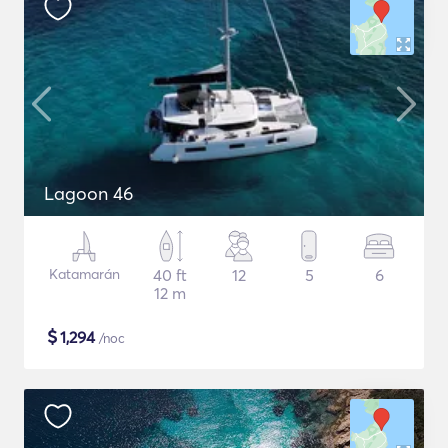
Lagoon 46
Katamarán
40 ft
12
5
6
12 m
$
1,294
/noc