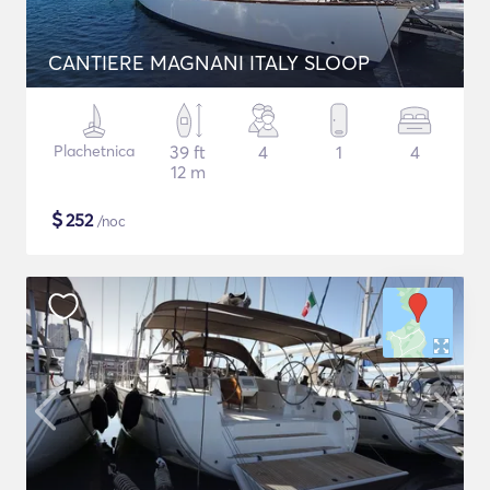
CANTIERE MAGNANI ITALY SLOOP
Plachetnica
39 ft
4
1
4
12 m
$
252
/noc