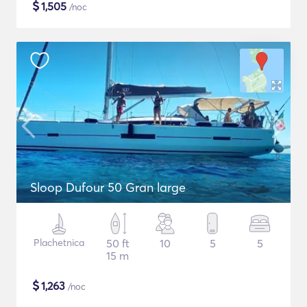
$
1,505
/noc
Sloop Dufour 50 Gran large
Plachetnica
50 ft
10
5
5
15 m
$
1,263
/noc