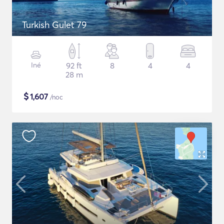
Turkish Gulet 79
Iné
92 ft
8
4
4
28 m
$
1,607
/noc