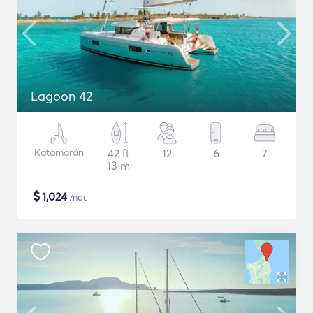
Lagoon 42
Katamarán
42 ft
12
6
7
13 m
$
1,024
/noc