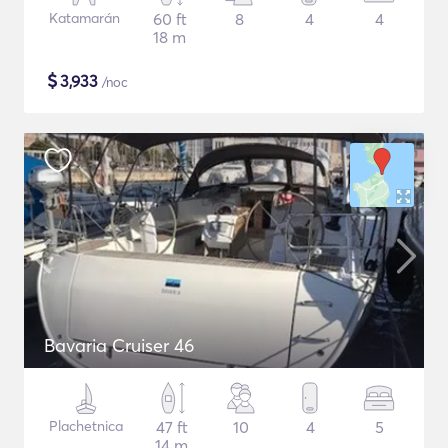
Katamarán
60 ft
8
4
4
18 m
$
3,933
/noc
Bavaria Cruiser 46
Plachetnica
47 ft
10
4
5
14 m