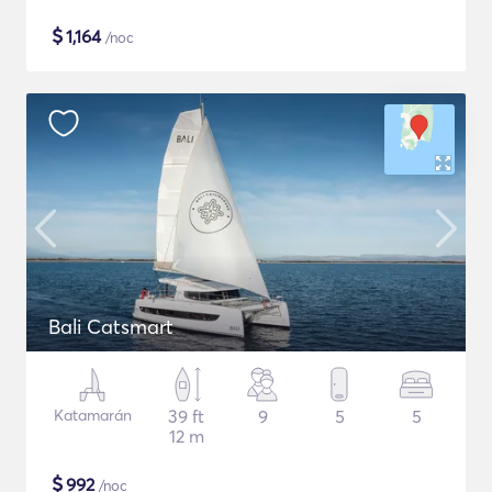
$
1,164
/noc
Bali Catsmart
Katamarán
39 ft
9
5
5
12 m
$
992
/noc