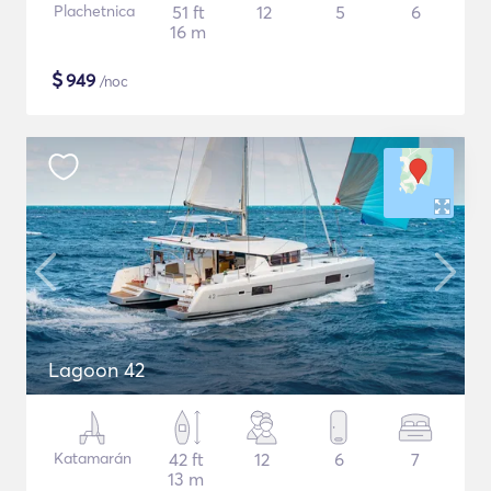
Plachetnica
51 ft
12
5
6
16 m
$
949
/noc
Lagoon 42
Katamarán
42 ft
12
6
7
13 m