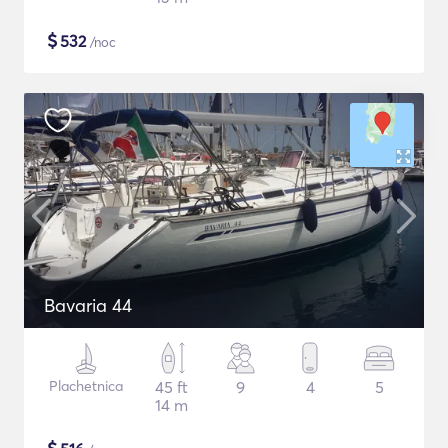
$
532
/noc
Bavaria 44
Plachetnica
45 ft
9
4
5
14 m