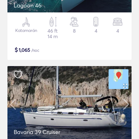
Lagoon 46
Katamarán
46 ft
8
4
4
14 m
$
1,065
/noc
Bavaria 39 Cruiser