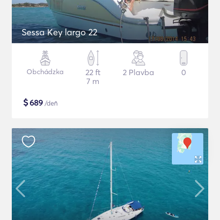
Sessa Key largo 22
Obchádzka
22 ft
2 Plavba
0
7 m
$
689
/deň