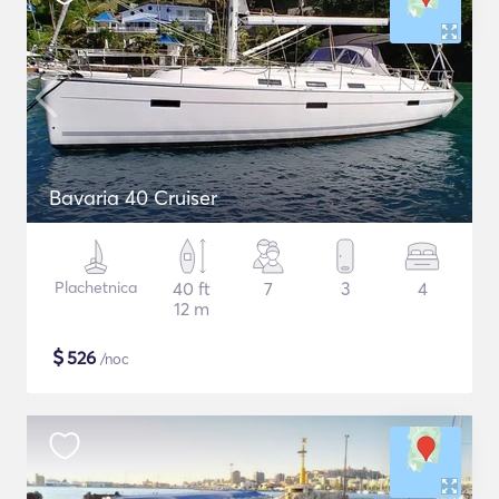
Bavaria 40 Cruiser
Plachetnica
40 ft
7
3
4
12 m
$
526
/noc