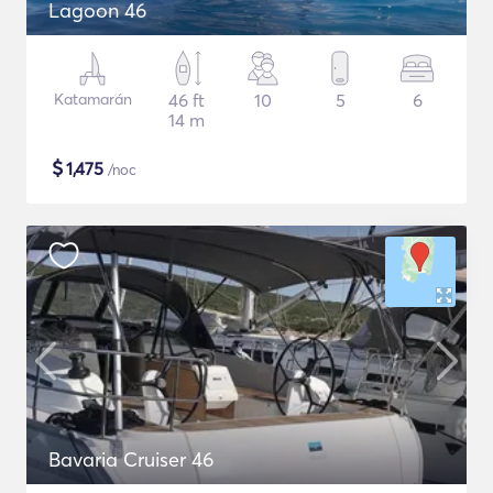
Lagoon 46
Katamarán
46 ft
10
5
6
14 m
$
1,475
/noc
Bavaria Cruiser 46