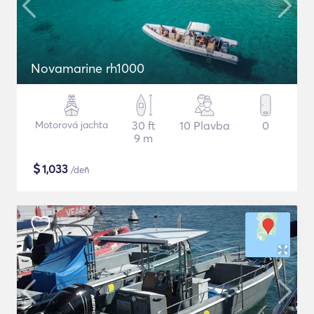
Novamarine rh1000
Motorová jachta
30 ft
10 Plavba
0
9 m
$
1,033
/deň