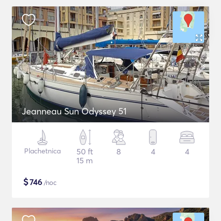
Jeanneau Sun Odyssey 51
Plachetnica
50 ft
8
4
4
15 m
$
746
/noc