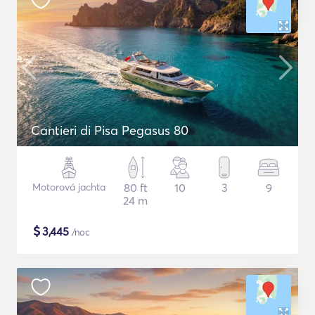
Cantieri di Pisa Pegasus 80
Motorová jachta
80 ft
10
3
9
24 m
$
3,445
/noc