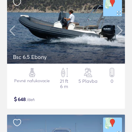
Bsc 6.5 Ebony
Pevné nafukovacie
21 ft
5 Plavba
0
6 m
$
648
/deň