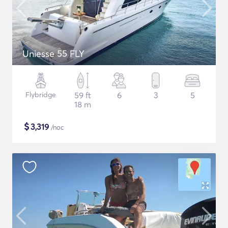
Uniesse 55 FLY
Flybridge
59 ft
6
3
5
18 m
$
3,319
/noc