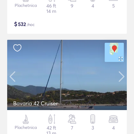
Plachetnica
46 ft
9
4
5
14 m
$
532
/noc
Bavaria 42 Cruiser
Plachetnica
42 ft
7
3
4
13 m