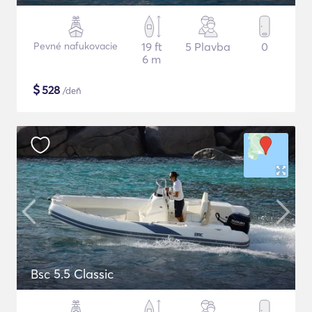
Pevné nafukovacie
19 ft
5 Plavba
0
6 m
$
528
/deň
Bsc 5.5 Classic