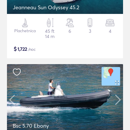
Jeanneau Sun Odyssey 45.2
Plachetnica
45 ft
6
3
4
14 m
$
1,722
/noc
Bsc 5.70 Ebony