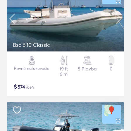
Bsc 6.10 Classic
Pevné nafukovacie
19 ft
5 Plavba
0
6 m
$
574
/deň