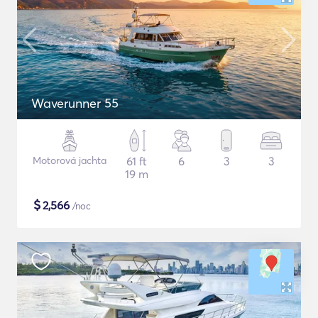
Waverunner 55
Motorová jachta
61 ft
6
3
3
19 m
$
2,566
/noc