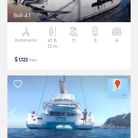
Bali 4.1
Katamarán
41 ft
11
5
6
12 m
$
1,122
/noc