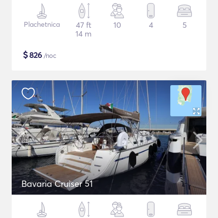
Plachetnica
47 ft
10
4
5
14 m
$
826
/noc
Bavaria Cruiser 51