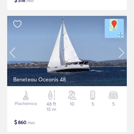
$
516
/noc
Beneteau Oceanis 48
Plachetnica
48 ft
10
5
5
15 m
$
860
/noc