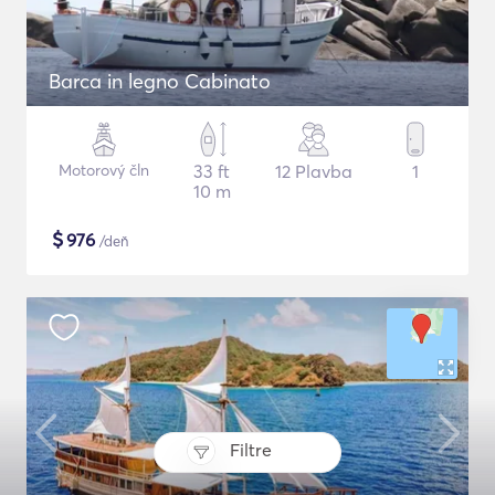
Barca in legno Cabinato
Motorový čln
33 ft
12 Plavba
1
10 m
$
976
/deň
Filtre