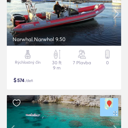
Narwhal Narwhal 9.50
Rýchlostný čln
30 ft
7 Plavba
0
9 m
$
574
/deň