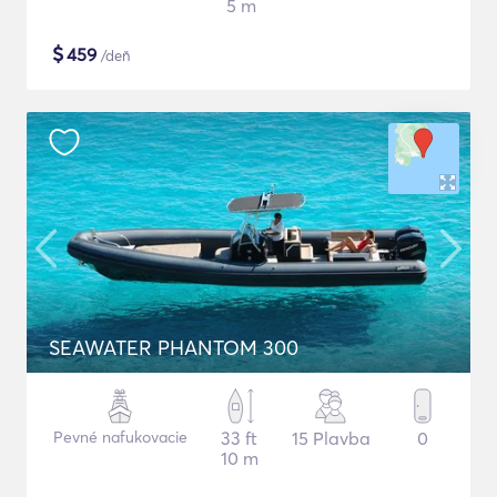
5 m
$
459
/deň
SEAWATER PHANTOM 300
Pevné nafukovacie
33 ft
15 Plavba
0
10 m