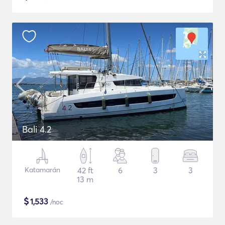
Bali 4.2
Katamarán
42 ft
6
3
3
13 m
$
1,533
/noc