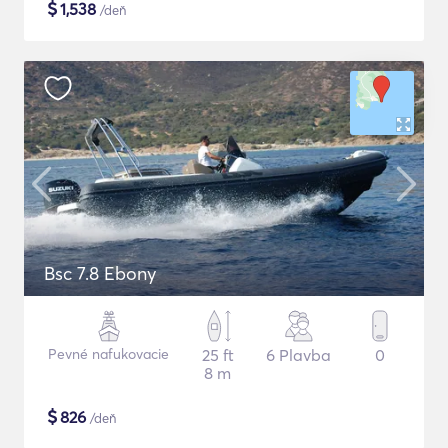
$
1,538
/deň
Bsc 7.8 Ebony
Pevné nafukovacie
25 ft
6 Plavba
0
8 m
$
826
/deň