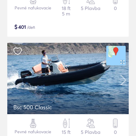
Pevné nafukovacie
18 ft
5 Plavba
0
5 m
$
401
/deň
Bsc 500 Classic
Pevné nafukovacie
15 ft
5 Plavba
0