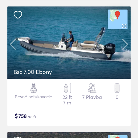
Bsc 7.00 Ebony
Pevné nafukovacie
22 ft
7 Plavba
0
7 m
$
758
/deň