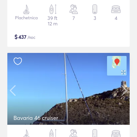
Plachetnica
39 ft
7
3
4
12 m
$
437
/noc
Bavaria 46 cruiser