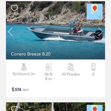
Conero Breeze 8.20
Rýchlostný čln
26 ft
10 Plavba
0
8 m
$
574
/deň