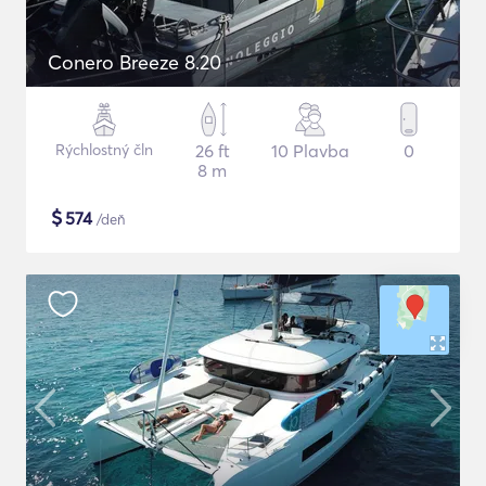
Conero Breeze 8.20
Rýchlostný čln
26 ft
10 Plavba
0
8 m
$
574
/deň