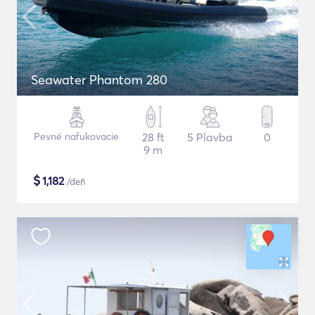
Seawater Phantom 280
Pevné nafukovacie
28 ft
5 Plavba
0
9 m
$
1,182
/deň