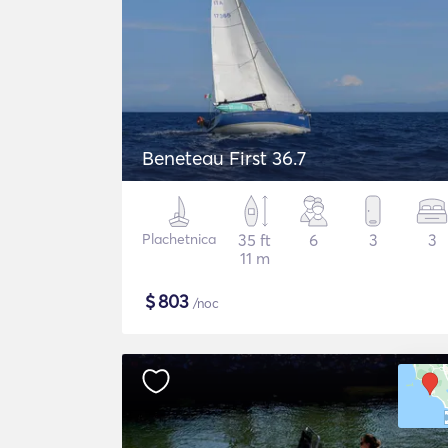
Beneteau First 36.7
Plachetnica
35 ft
6
3
3
11 m
$
803
/noc