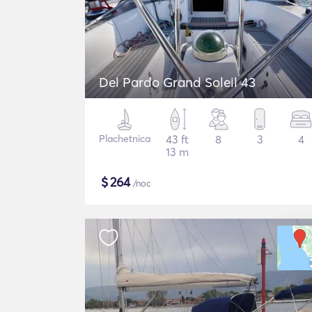
Del Pardo Grand Soleil 43
Plachetnica
43 ft
8
3
4
13 m
$
264
/noc