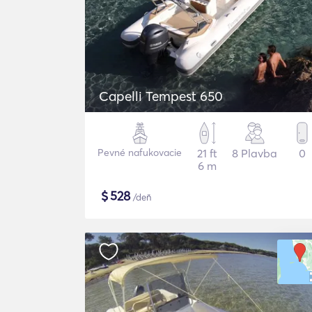
Capelli Tempest 650
Pevné nafukovacie
21 ft
8 Plavba
0
6 m
$
528
/deň