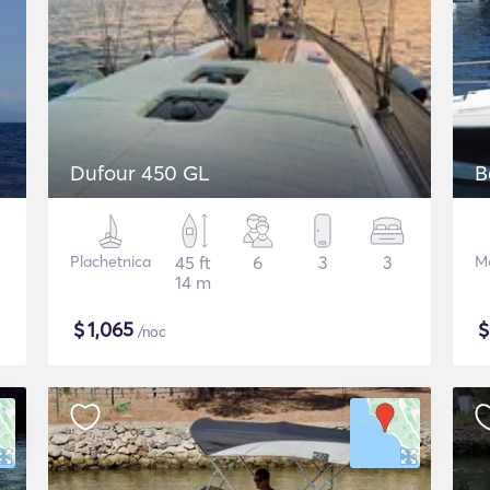
Dufour 450 GL
B
Plachetnica
45 ft
6
3
3
Mo
14 m
$
1,065
/noc