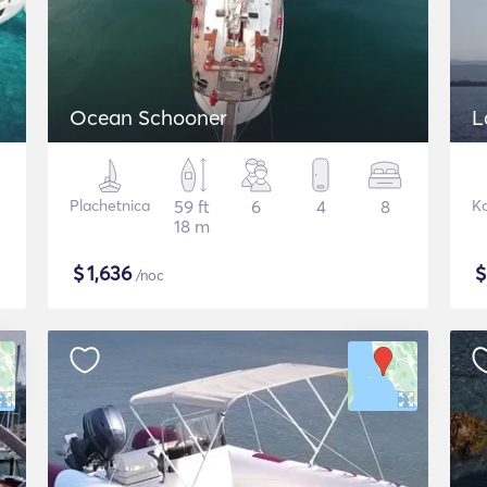
Ocean Schooner
L
Plachetnica
59 ft
6
4
8
K
18 m
$
1,636
/noc