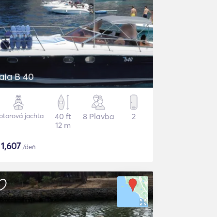
aia B 40
torová jachta
40 ft
8 Plavba
2
12 m
$
1,607
/deň