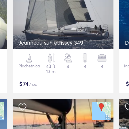
Jeanneau sun odissey 349
Plachetnica
43 ft
8
4
4
Mo
13 m
$
74
/noc