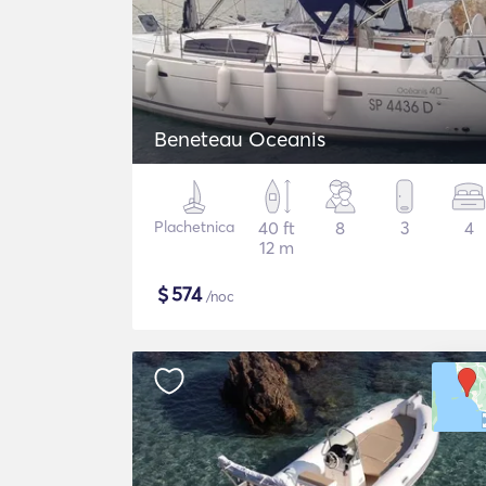
Beneteau Oceanis
Plachetnica
40 ft
8
3
4
12 m
$
574
/noc