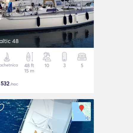
altic 48
achetnica
48 ft
10
3
5
15 m
$
532
/noc