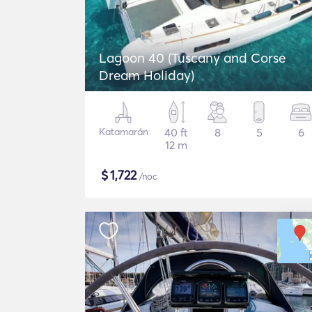
Lagoon 40 (Tuscany and Corse
Dream Holiday)
Katamarán
40 ft
8
5
6
12 m
$
1,722
/noc