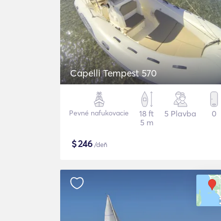
Capelli Tempest 570
Pevné nafukovacie
18 ft
5 Plavba
0
5 m
$
246
/deň