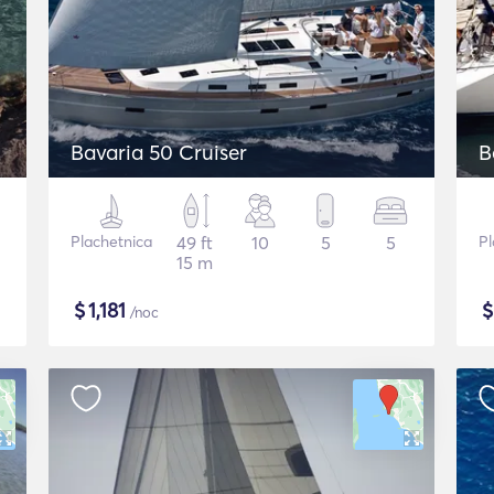
Bavaria 50 Cruiser
B
Plachetnica
49 ft
10
5
5
Pl
15 m
$
1,181
/noc