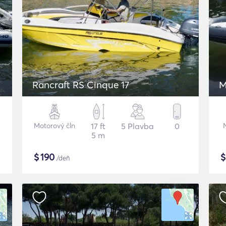
Rancraft RS Cinque 17
M
Motorový čln
17 ft
5 Plavba
0
5 m
$
190
/deň