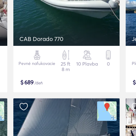
CAB Dorado 770
J
Pevné nafukovacie
25 ft
10 Plavba
0
Pl
8 m
$
689
/deň