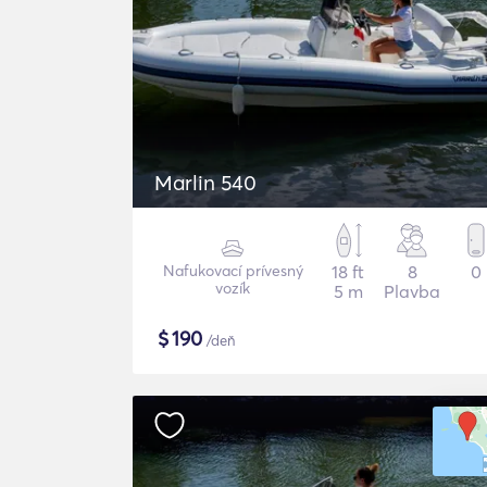
Marlin 540
Nafukovací prívesný
18 ft
8
0
vozík
5 m
Plavba
$
190
/deň