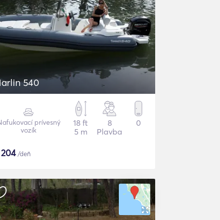
arlin 540
Nafukovací prívesný
18 ft
8
0
vozík
5 m
Plavba
$
204
/deň