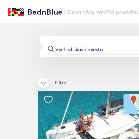
BednBlue
| Cena vždy zahŕňa posádku
Filtre