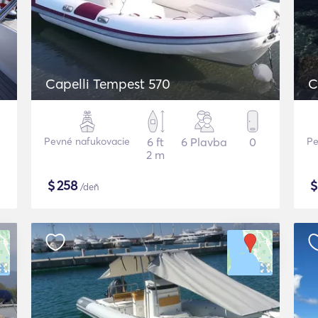
Capelli Tempest 570
C
Pevné nafukovacie
6 ft
6 Plavba
0
Pe
2 m
$
258
/deň