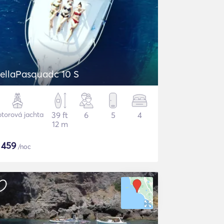
DellaPasquadc 10 S
torová jachta
39 ft
6
5
4
12 m
$
459
/noc