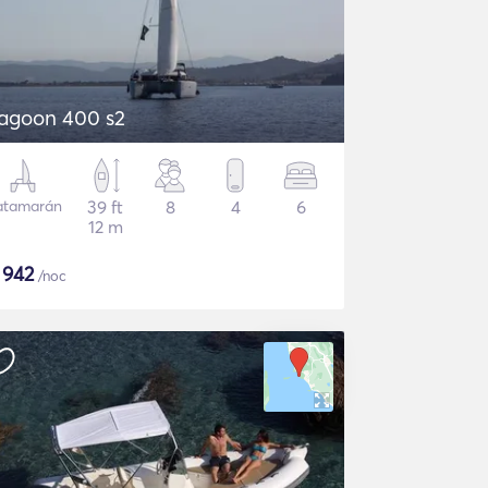
agoon 400 s2
atamarán
39 ft
8
4
6
12 m
$
942
/noc