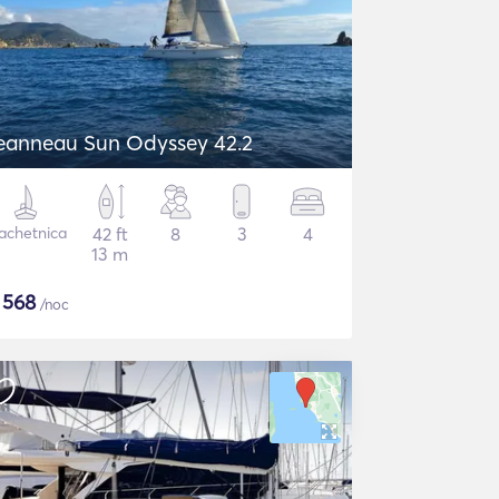
eanneau Sun Odyssey 42.2
achetnica
42 ft
8
3
4
13 m
$
568
/noc