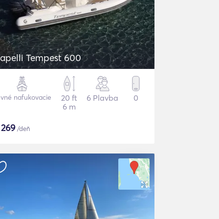
apelli Tempest 600
vné nafukovacie
20 ft
6 Plavba
0
6 m
$
269
/deň