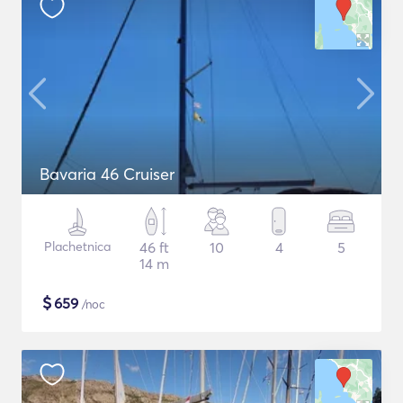
Bavaria 46 Cruiser
Plachetnica
46 ft
10
4
5
14 m
$
659
/noc