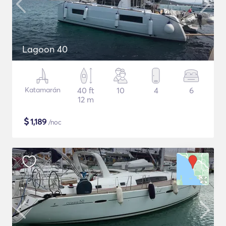
Lagoon 40
Katamarán
40 ft
10
4
6
12 m
$
1,189
/noc