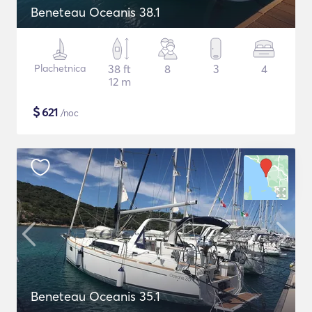
Beneteau Oceanis 38.1
Plachetnica
38 ft
8
3
4
12 m
$
621
/noc
Beneteau Oceanis 35.1