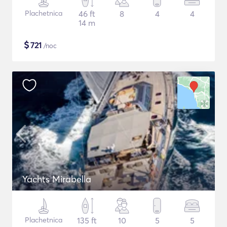
Plachetnica
46 ft
8
4
4
14 m
$
721
/noc
Yachts Mirabella
Plachetnica
135 ft
10
5
5