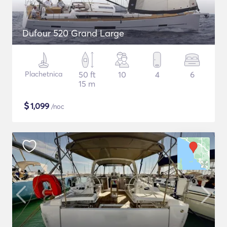
Dufour 520 Grand Large
Plachetnica
50 ft
10
4
6
15 m
$
1,099
/noc