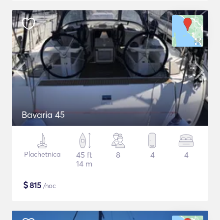
Bavaria 45
Plachetnica
45 ft
8
4
4
14 m
$
815
/noc