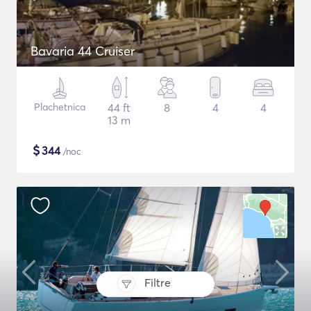
Bavaria 44 Cruiser
Plachetnica
44 ft
8
4
4
13 m
$
344
/noc
Filtre