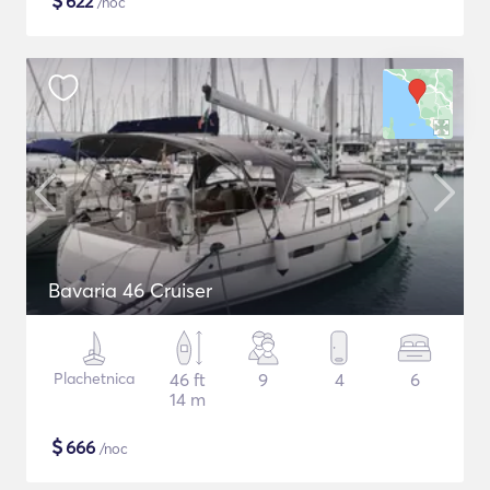
$
622
/noc
Bavaria 46 Cruiser
Plachetnica
46 ft
9
4
6
14 m
$
666
/noc