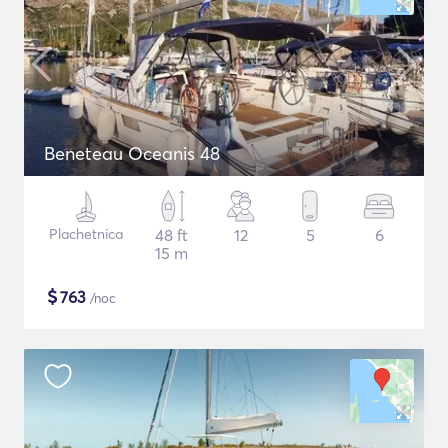
Beneteau Oceanis 48
Plachetnica
48 ft
12
5
6
15 m
$
763
/noc