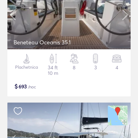
Beneteau Oceanis 35.1
Plachetnica
34 ft
8
3
4
10 m
$
693
/noc