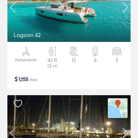
Lagoon 42
Katamarán
42 ft
12
6
5
13 m
$
1,155
/noc