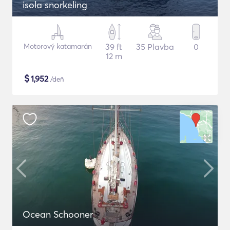
isola snorkeling
Motorový katamarán
39 ft
35 Plavba
0
12 m
$
1,952
/deň
Ocean Schooner