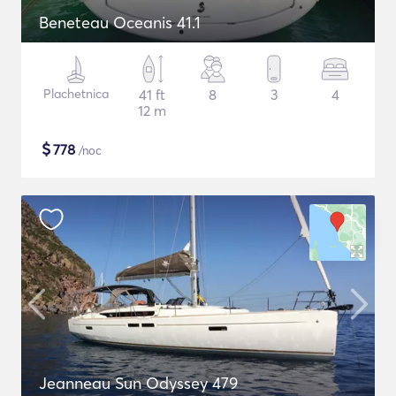
Beneteau Oceanis 41.1
Plachetnica
41 ft
8
3
4
12 m
$
778
/noc
Jeanneau Sun Odyssey 479