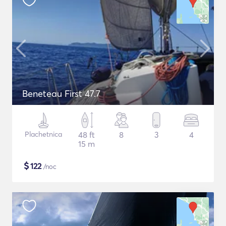
Beneteau First 47.7
Plachetnica
48 ft
8
3
4
15 m
$
122
/noc