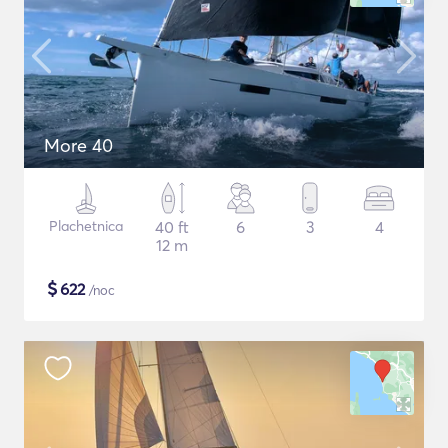
More 40
Plachetnica
40 ft
6
3
4
12 m
$
622
/noc