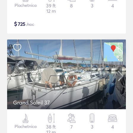
Plachetnica
39 ft
8
3
4
12 m
$
725
/noc
Grand Soleil 37
Plachetnica
38 ft
7
3
4
12 m