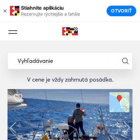
Stiahnite aplikáciu
×
OTVORIŤ
Rezervujte rýchlejšie a ľahšie
Vyhľadávanie
V cene je vždy zahrnutá posádka.