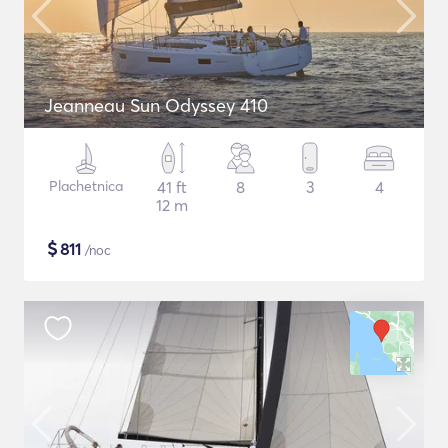
Jeanneau Sun Odyssey 410
Plachetnica
41 ft
8
3
4
12 m
$
811
/noc