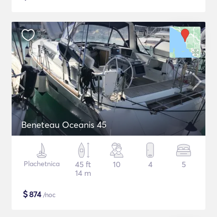
Beneteau Oceanis 45
Plachetnica
45 ft
10
4
5
14 m
$
874
/noc