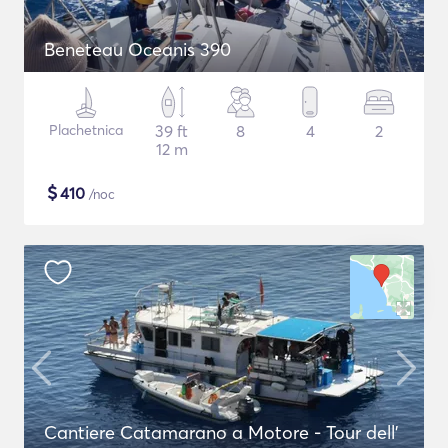
Beneteau Oceanis 390
Plachetnica
39 ft
8
4
2
12 m
$
410
/noc
Cantiere Catamarano a Motore - Tour dell'