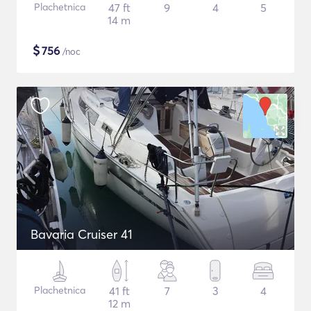
Plachetnica
47 ft
9
4
5
14 m
$
756
/noc
Bavaria Cruiser 41
Plachetnica
41 ft
7
3
4
12 m