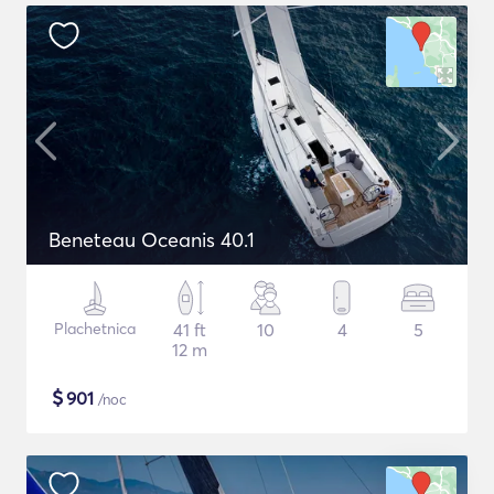
Beneteau Oceanis 40.1
Plachetnica
41 ft
10
4
5
12 m
$
901
/noc