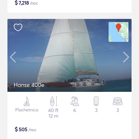
$
7,218
/noc
Hanse 400e
Plachetnica
40 ft
6
3
3
12 m
$
505
/noc