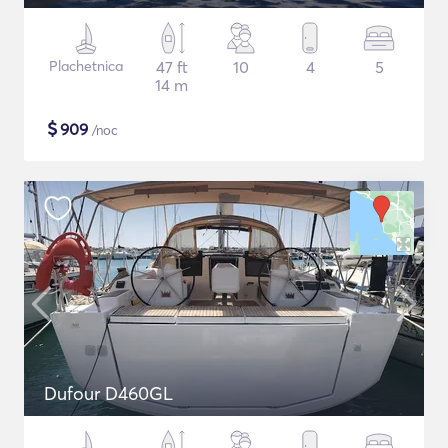
Plachetnica
47 ft
10
4
5
14 m
$
909
/noc
Dufour D460GL