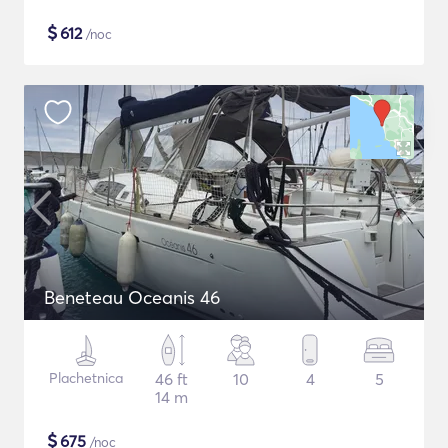
$
612
/noc
Beneteau Oceanis 46
Plachetnica
46 ft
10
4
5
14 m
$
675
/noc