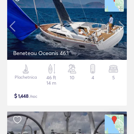
Beneteau Oceanis 46.1
Plachetnica
46 ft
10
4
5
14 m
$
1,448
/noc