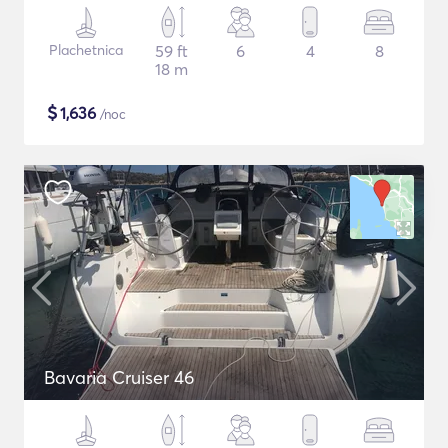
Plachetnica
59 ft
6
4
8
18 m
$
1,636
/noc
Bavaria Cruiser 46