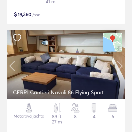
41 m
$
19,360
/noc
CERRI Cantieri Navali 86 Flying Sport
Motorová jachta
89 ft
8
4
6
27 m