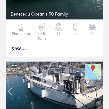
Beneteau Oceanis 50 Family
Plachetnica
51 ft
13
6
7
16 m
$
856
/noc