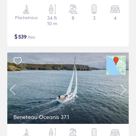
Plachetnica
34 ft
8
3
4
10 m
$
539
/noc
Beneteau Oceanis 37.1