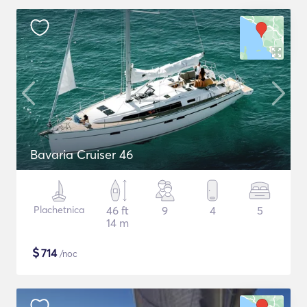
Bavaria Cruiser 46
Plachetnica
46 ft
9
4
5
14 m
$
714
/noc