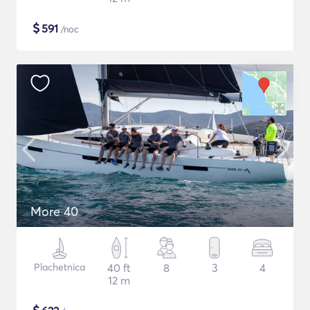
$
591
/noc
More 40
Plachetnica
40 ft
8
3
4
12 m