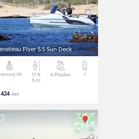
eneteau Flyer 5.5 Sun Deck
otorový čln
17 ft
6 Plavba
1
5 m
$
424
/deň