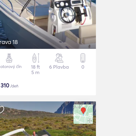
rava 18
otorový čln
18 ft
6 Plavba
0
5 m
$
310
/deň