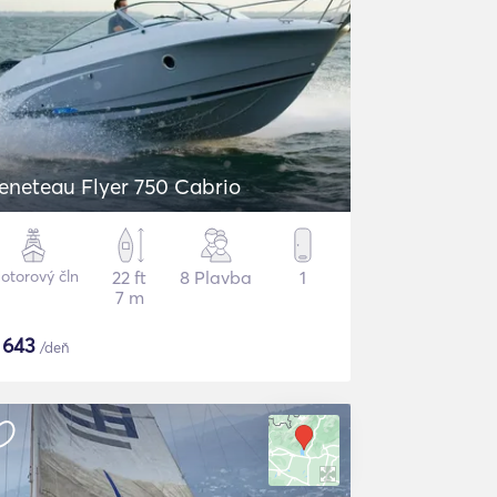
eneteau Flyer 750 Cabrio
otorový čln
22 ft
8 Plavba
1
7 m
$
643
/deň