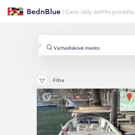
BednBlue
| Cena vždy zahŕňa posádku
Filtre