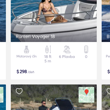
Ranieri Voyager 18
B
Motorový čln
18 ft
6 Plavba
0
Pe
5 m
$
298
/deň