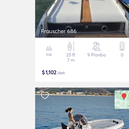
Frauscher 686
Iné
23 ft
9 Plavba
0
7 m
$
1,102
/deň