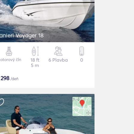
anieri Voyager 18
otorový čln
18 ft
6 Plavba
0
5 m
$
298
/deň