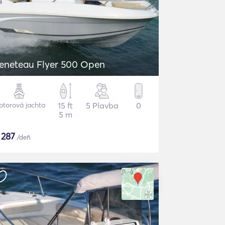
eneteau Flyer 500 Open
torová jachta
15 ft
5 Plavba
0
5 m
$
287
/deň