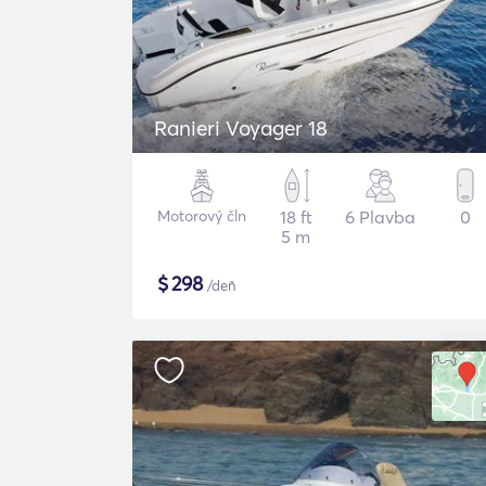
Ranieri Voyager 18
Motorový čln
18 ft
6 Plavba
0
5 m
$
298
/deň