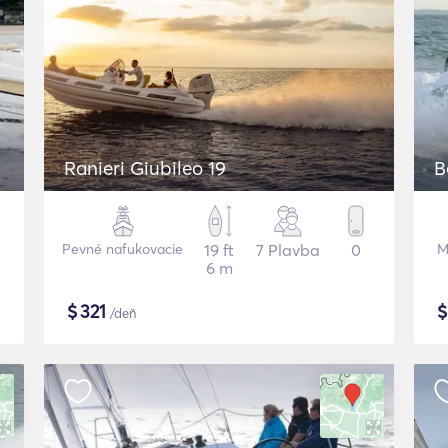
Ranieri Giubileo 19
B
Pevné nafukovacie
19 ft
7 Plavba
0
M
6 m
$
321
/deň