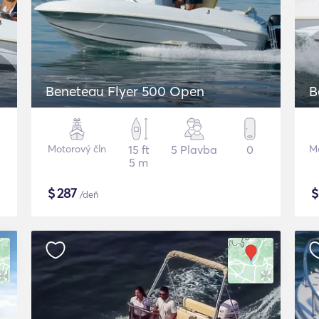
Beneteau Flyer 500 Open
B
Motorový čln
15 ft
5 Plavba
0
Mo
5 m
$
287
/deň