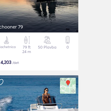
chooner 79
lachetnica
79 ft
50 Plavba
0
24 m
$
4,203
/deň