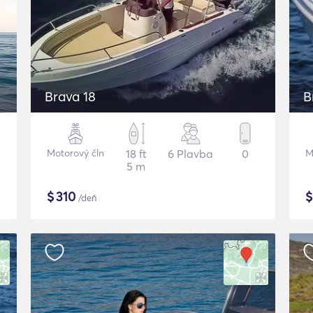
Brava 18
B
Motorový čln
18 ft
6 Plavba
0
M
5 m
$
310
/deň