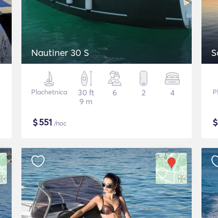
Nautiner 30 S
S
Plachetnica
30 ft
6
2
4
P
9 m
$
551
/noc