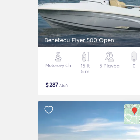
Beneteau Flyer 500 Open
Motorový čln
15 ft
5 Plavba
0
5 m
$
287
/deň