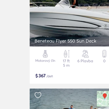
Beneteau Flyer 550 Sun Deck
Motorový čln
17 ft
6 Plavba
0
5 m
$
367
/deň