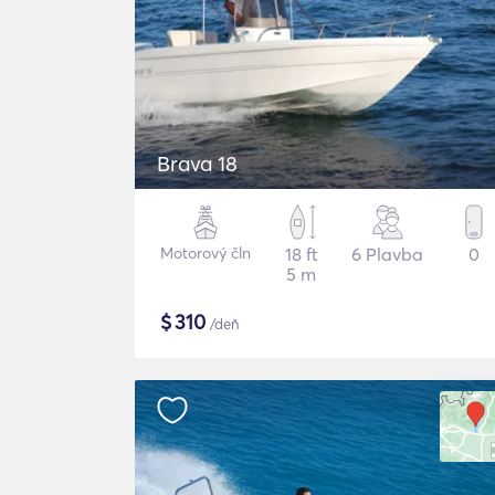
Brava 18
Motorový čln
18 ft
6 Plavba
0
5 m
$
310
/deň