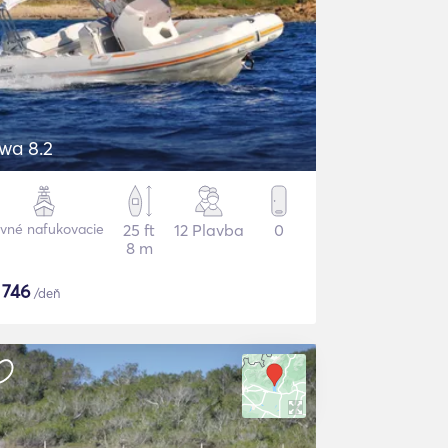
wa 8.2
vné nafukovacie
25 ft
12 Plavba
0
8 m
$
746
/deň