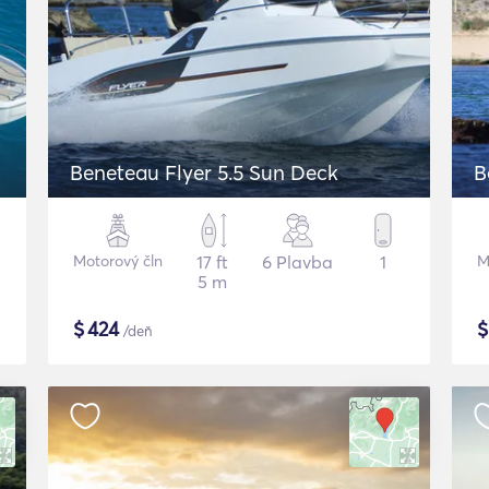
Beneteau Flyer 5.5 Sun Deck
B
Motorový čln
17 ft
6 Plavba
1
M
5 m
$
424
/deň