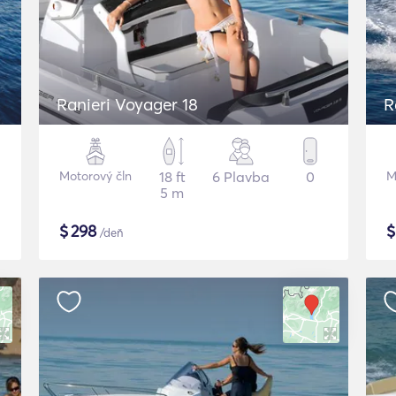
Ranieri Voyager 18
R
Motorový čln
18 ft
6 Plavba
0
M
5 m
$
298
/deň