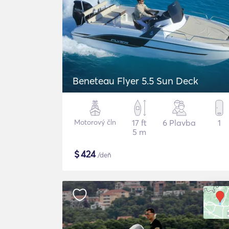
Beneteau Flyer 5.5 Sun Deck
Motorový čln
17 ft
6 Plavba
1
5 m
$
424
/deň