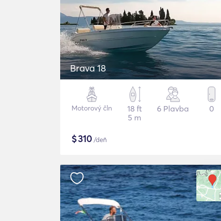
Brava 18
Motorový čln
18 ft
6 Plavba
0
5 m
$
310
/deň