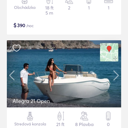
Obchádzka
18 ft
2
1
1
5 m
$
390
/noc
Allegra 21 Open
Stredová konzola
21 ft
8 Plavba
0