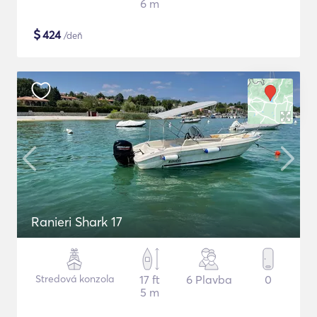
6 m
$
424
/deň
Ranieri Shark 17
Stredová konzola
17 ft
6 Plavba
0
5 m