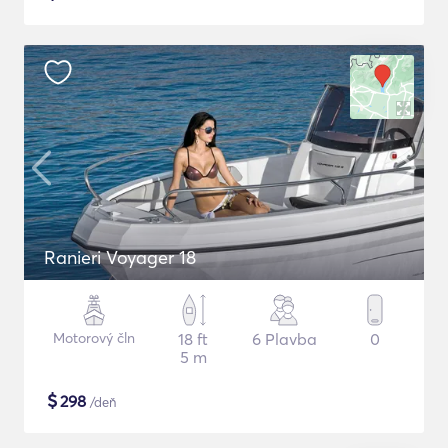
Ranieri Voyager 18
Motorový čln
18 ft
6 Plavba
0
5 m
$
298
/deň