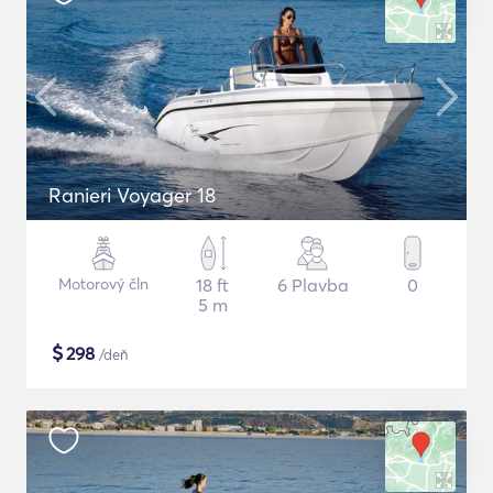
Ranieri Voyager 18
Motorový čln
18 ft
6 Plavba
0
5 m
$
298
/deň