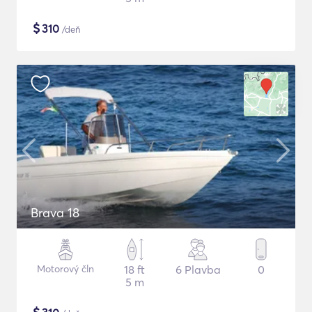
$
310
/deň
Brava 18
Motorový čln
18 ft
6 Plavba
0
5 m