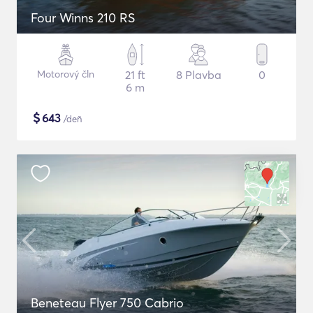
Four Winns 210 RS
Motorový čln
21 ft
8 Plavba
0
6 m
$
643
/deň
Beneteau Flyer 750 Cabrio