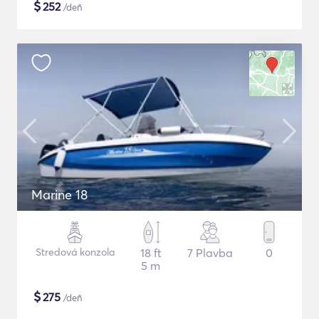
$
252
/deň
Marine 18
Stredová konzola
18 ft
7 Plavba
0
5 m
$
275
/deň