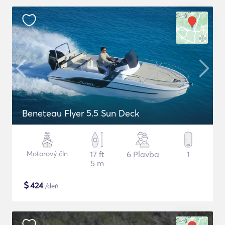
Beneteau Flyer 5.5 Sun Deck
Motorový čln
17 ft
6 Plavba
1
5 m
$
424
/deň