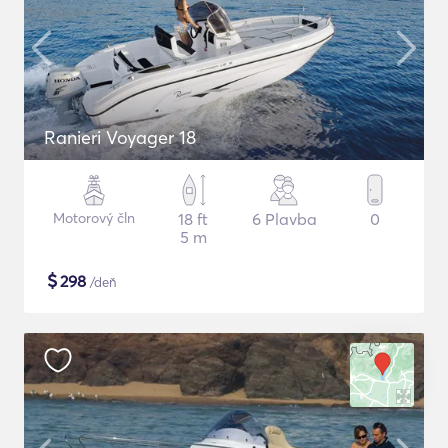
Ranieri Voyager 18
Motorový čln
18 ft
6 Plavba
0
5 m
$
298
/deň