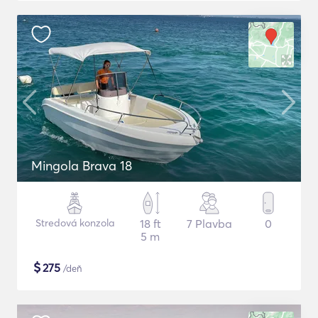
Mingola Brava 18
Stredová konzola
18 ft
7 Plavba
0
5 m
$
275
/deň