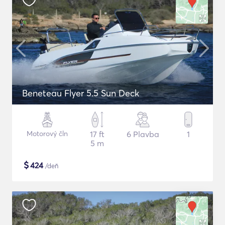
Beneteau Flyer 5.5 Sun Deck
Motorový čln
17 ft
6 Plavba
1
5 m
$
424
/deň