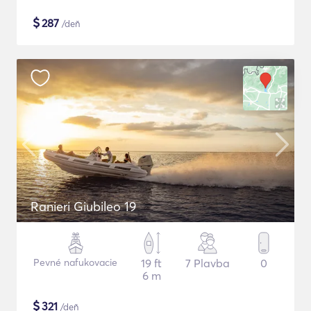
$
287
/deň
Ranieri Giubileo 19
Pevné nafukovacie
19 ft
7 Plavba
0
6 m
$
321
/deň