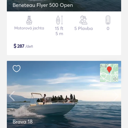
Beneteau Flyer 500 Open
Motorová jachta
15 ft
5 Plavba
0
5 m
$
287
/deň
Brava 18