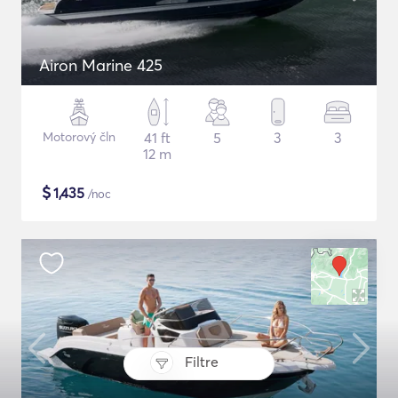
Airon Marine 425
Motorový čln
41 ft
5
3
3
12 m
$
1,435
/noc
Filtre