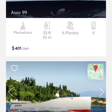
Asso 99
Plachetnica
32 ft
6 Plavba
0
10 m
$
401
/deň