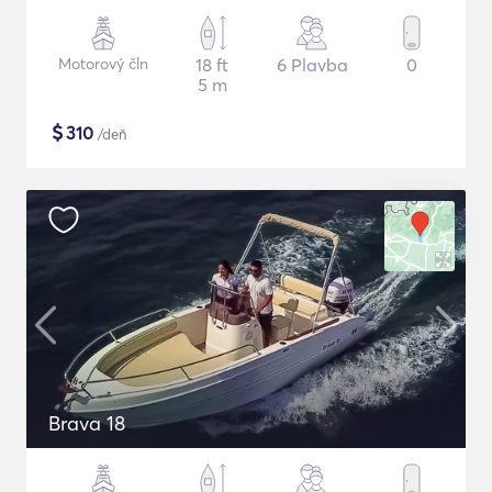
Motorový čln
18 ft
6 Plavba
0
5 m
$
310
/deň
Brava 18