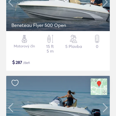
Beneteau Flyer 500 Open
Motorový čln
15 ft
5 Plavba
0
5 m
$
287
/deň