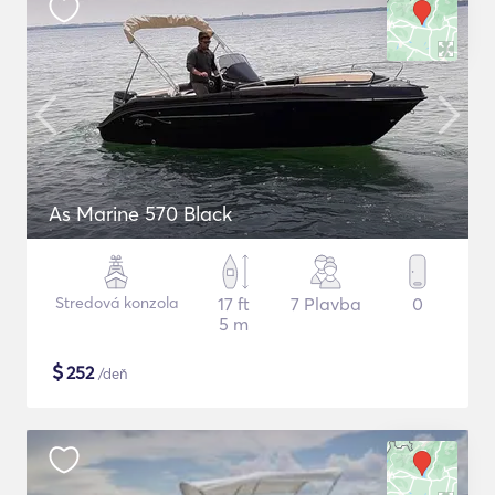
As Marine 570 Black
Stredová konzola
17 ft
7 Plavba
0
5 m
$
252
/deň