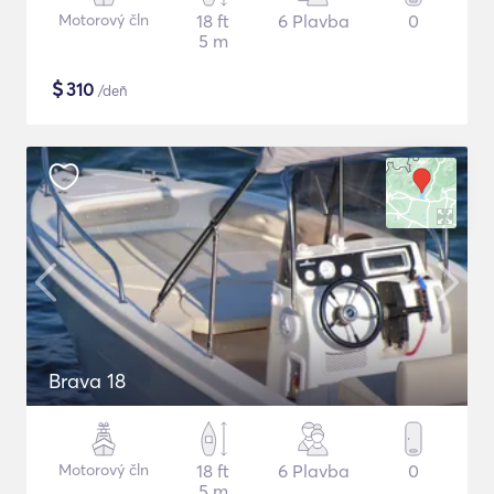
Motorový čln
18 ft
6 Plavba
0
5 m
$
310
/deň
Brava 18
Motorový čln
18 ft
6 Plavba
0
5 m