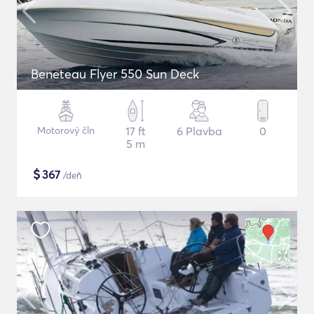
Beneteau Flyer 550 Sun Deck
Motorový čln
17 ft
6 Plavba
0
5 m
$
367
/deň