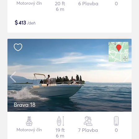
Motorový čln
20 ft
6 Plavba
0
6 m
$
413
/deň
Brava 18
Motorový čln
19 ft
7 Plavba
0
6 m