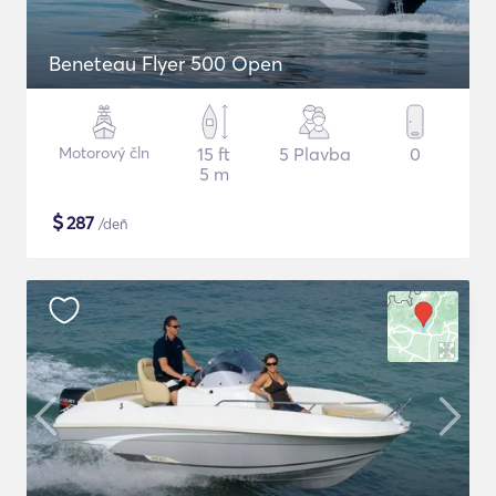
Beneteau Flyer 500 Open
Motorový čln
15 ft
5 Plavba
0
5 m
$
287
/deň