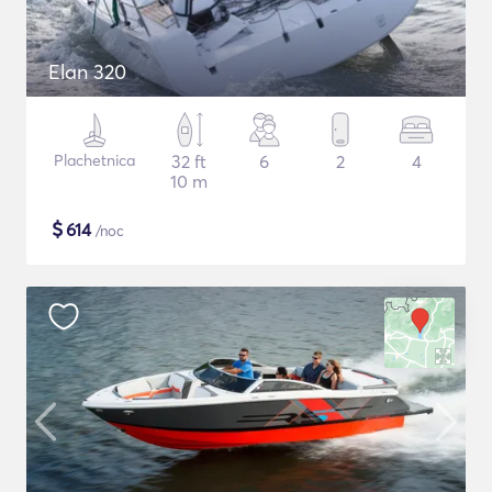
Elan 320
Plachetnica
32 ft
6
2
4
10 m
$
614
/noc