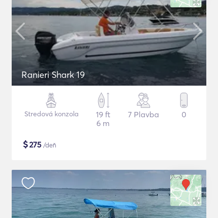
Ranieri Shark 19
Stredová konzola
19 ft
7 Plavba
0
6 m
$
275
/deň