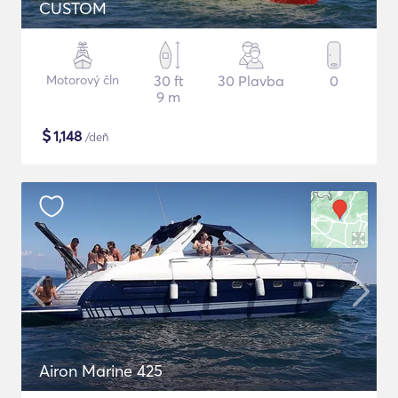
CUSTOM
Motorový čln
30 ft
30 Plavba
0
9 m
$
1,148
/deň
Airon Marine 425