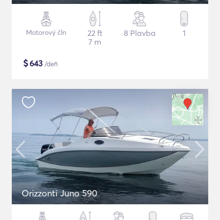
Motorový čln
22 ft
8 Plavba
1
7 m
$
643
/deň
Orizzonti Juno 590