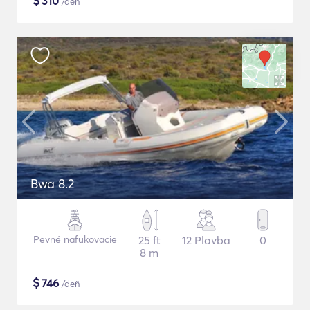
$
310
/deň
Bwa 8.2
Pevné nafukovacie
25 ft
12 Plavba
0
8 m
$
746
/deň