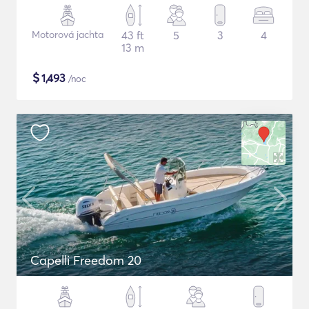
Motorová jachta
43 ft
5
3
4
13 m
$
1,493
/noc
Capelli Freedom 20