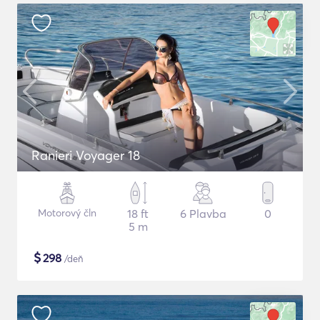
Ranieri Voyager 18
Motorový čln
18 ft
6 Plavba
0
5 m
$
298
/deň