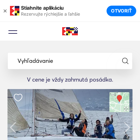
Stiahnite aplikáciu
×
OTVORIŤ
Rezervujte rýchlejšie a ľahšie
Vyhľadávanie
V cene je vždy zahrnutá posádka.