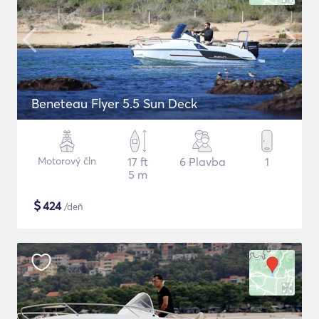
Beneteau Flyer 5.5 Sun Deck
Motorový čln
17 ft
6 Plavba
1
5 m
$
424
/deň