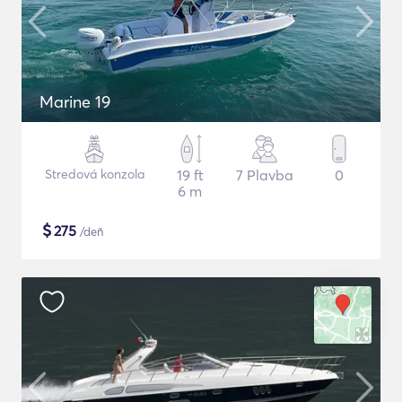
Marine 19
Stredová konzola
19 ft
7 Plavba
0
6 m
$
275
/deň