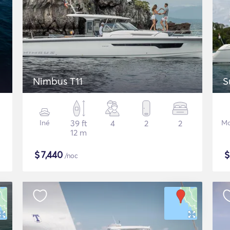
Nimbus T11
S
Iné
39 ft
4
2
2
Mo
12 m
$
7,440
/noc