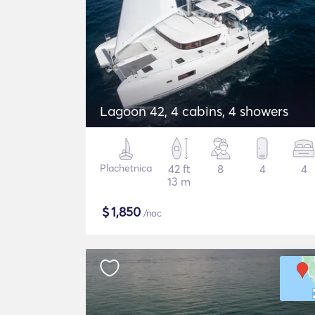
Lagoon 42, 4 cabins, 4 showers
Plachetnica
42 ft
8
4
4
13 m
$
1,850
/noc