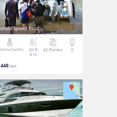
onda Speed Boat
torová jachta
20 ft
45 Plavba
0
6 m
$
448
/deň