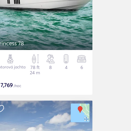
rincess 78
torová jachta
78 ft
8
4
6
24 m
$
7,769
/noc