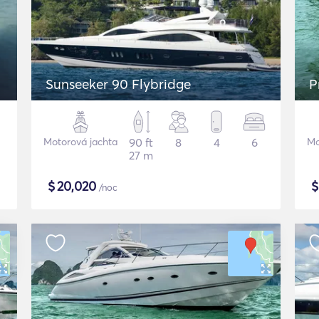
Sunseeker 90 Flybridge
P
Motorová jachta
90 ft
8
4
6
Mo
27 m
$
20,020
/noc