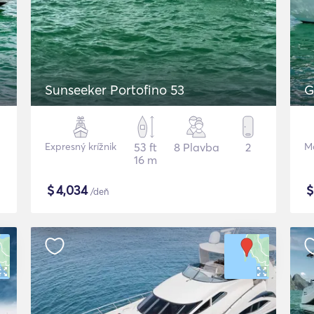
Sunseeker Portofino 53
G
Expresný krížnik
53 ft
8 Plavba
2
Mo
16 m
$
4,034
/deň