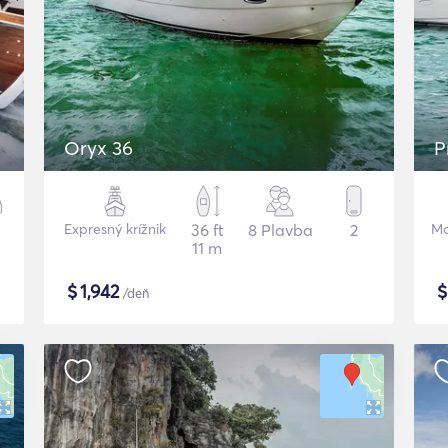
Oryx 36
P
Expresný krížnik
36 ft
8 Plavba
2
Mo
11 m
$
1,942
/deň