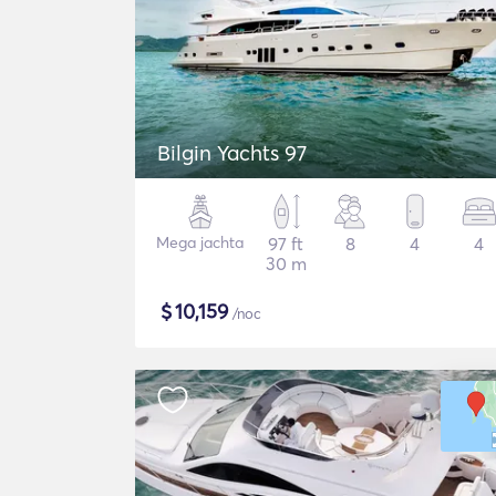
Bilgin Yachts 97
Mega jachta
97 ft
8
4
4
30 m
$
10,159
/noc