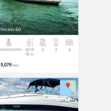
rincess 60
torová jachta
60 ft
6
3
4
18 m
$
5,079
/noc