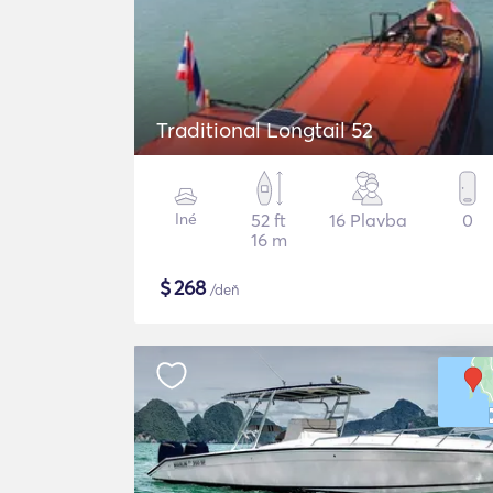
Traditional Longtail 52
Iné
52 ft
16 Plavba
0
16 m
$
268
/deň