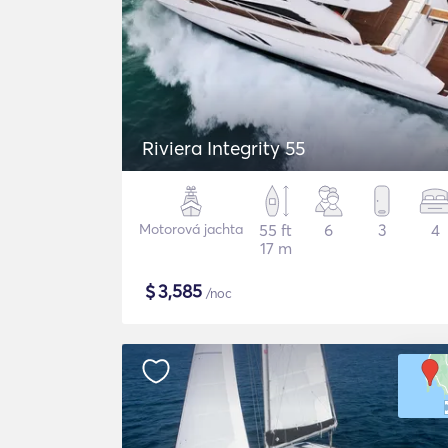
Riviera Integrity 55
Motorová jachta
55 ft
6
3
4
17 m
$
3,585
/noc