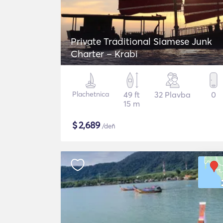
Private Traditional Siamese Junk
Charter – Krabi
Plachetnica
49 ft
32 Plavba
0
15 m
$
2,689
/deň