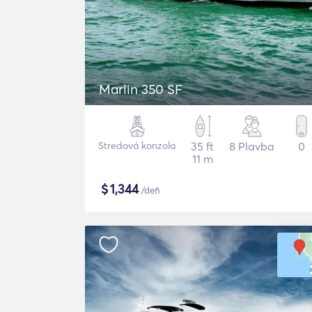
Marlin 350 SF
Stredová konzola
35 ft
8 Plavba
0
11 m
$
1,344
/deň