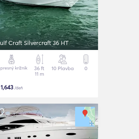
ulf Craft Silvercraft 36 HT
presný krížnik
36 ft
10 Plavba
0
11 m
$
1,643
/deň