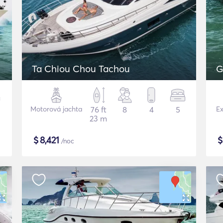
Ta Chiou Chou Tachou
G
Motorová jachta
76 ft
8
4
5
Ex
23 m
$
8,421
/noc