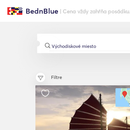
BednBlue
| Cena vždy zahŕňa posádku
Filtre