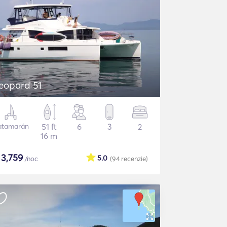
eopard 51
atamarán
51 ft
6
3
2
16 m
$
3,759
5.0
/noc
(94
recenzie
)