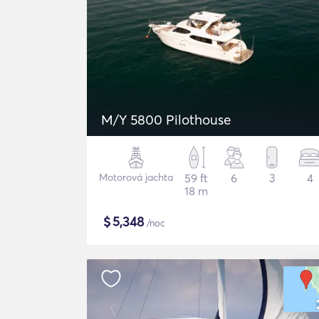
M/Y 5800 Pilothouse
Motorová jachta
59 ft
6
3
4
18 m
$
5,348
/noc