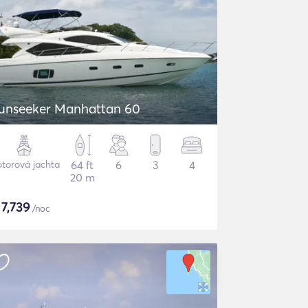
unseeker Manhattan 60
torová jachta
64 ft
6
3
4
20 m
$
7,739
/noc