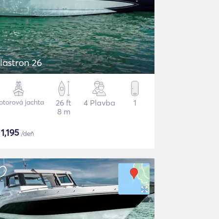
lastron 26
torová jachta
26 ft
4 Plavba
1
8 m
$
1,195
/deň