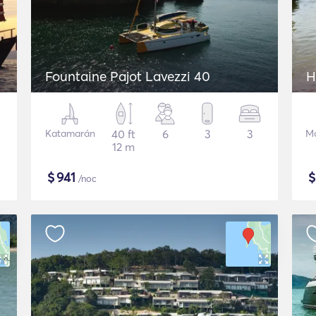
Fountaine Pajot Lavezzi 40
H
Katamarán
40 ft
6
3
3
Mo
12 m
$
941
/noc