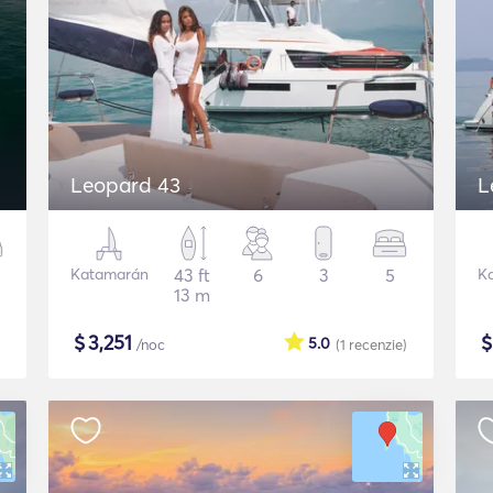
Leopard 43
L
Katamarán
43 ft
6
3
5
K
13 m
$
3,251
5.0
/noc
(1
recenzie
)