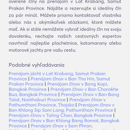
overené člny na prenájom v Lat Krabang, Samut
Prakan Province. Nájdite a rezervujte si ideálny čln
za pár minút. Môžete priamo kontaktovať vlastníka
alebo nás s akýmikoľvek otázkami, ktoré môžete
mať. Ak si stále nemôžete vybrať ideálny čln na svoju
dovolenku, nechajte našich cestovných expertov
navrhnúť najlepšie plachetnice, katamarany alebo
motorové jachty pre vašu cestu.
Podobné vyhľadávania
Prenájom jácht v Lat Krabang, Samut Prakan
Province
|
Prenájom člnov v Ban Tha Hin, Samut
Prakan Province
|
Prenájom člnov v Bang Kapi,
Bangkok Province
|
Prenájom člnov v Ban Chorakhe
Bua, Bangkok Province
|
Prenájom člnov v Ban Bang
Talat, Nonthaburi Province
|
Prenájom člnov v
Pathumthani Province, Thajsko
|
Prenájom člnov v
Ban Khlong Sip Sam Lang, Pathumthani Province
|
Prenájom člnov v Taling Chan, Bangkok Province
|
Prenájom člnov v Ban Khlong Bang Ramat, Bangkok
Province
|
Prenájom člnov v Sam Phran,