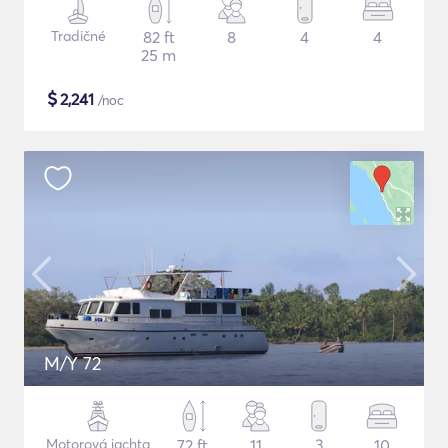
Tradičné
82 ft
8
4
4
25 m
$
2,241
/noc
M/Y 72
Motorová jachta
72 ft
11
3
10