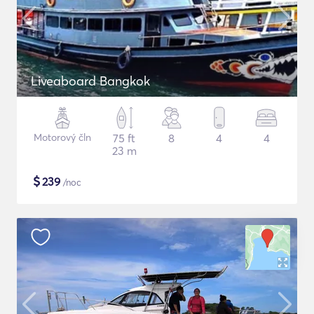
Liveaboard Bangkok
Motorový čln
75 ft
8
4
4
23 m
$
239
/noc