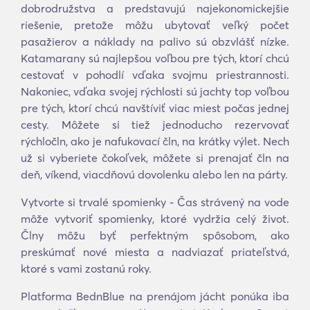
dobrodružstva a predstavujú najekonomickejšie
riešenie, pretože môžu ubytovať veľký počet
pasažierov a náklady na palivo sú obzvlášť nízke.
Katamarany sú najlepšou voľbou pre tých, ktorí chcú
cestovať v pohodlí vďaka svojmu priestrannosti.
Nakoniec, vďaka svojej rýchlosti sú jachty top voľbou
pre tých, ktorí chcú navštíviť viac miest počas jednej
cesty. Môžete si tiež jednoducho rezervovať
rýchločln, ako je nafukovací čln, na krátky výlet. Nech
už si vyberiete čokoľvek, môžete si prenajať čln na
deň, víkend, viacdňovú dovolenku alebo len na párty.
Vytvorte si trvalé spomienky - Čas strávený na vode
môže vytvoriť spomienky, ktoré vydržia celý život.
Člny môžu byť perfektným spôsobom, ako
preskúmať nové miesta a nadviazať priateľstvá,
ktoré s vami zostanú roky.
Platforma BednBlue na prenájom jácht ponúka iba