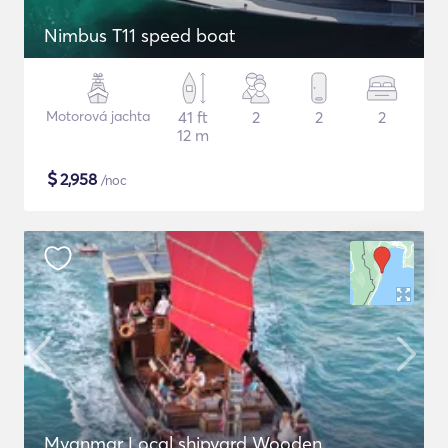
Nimbus T11 speed boat
Motorová jachta
41 ft
2
2
2
12 m
$
2,958
/noc
Myanmar Local shipyard Wooden