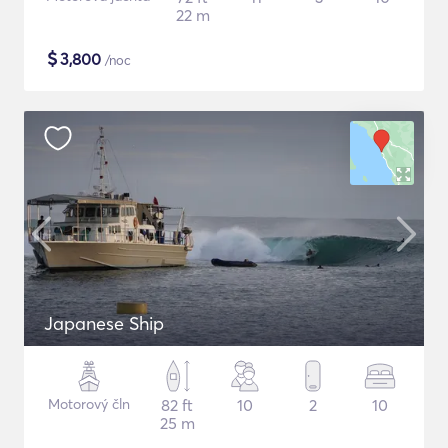
22 m
$
3,800
/noc
Japanese Ship
Motorový čln
82 ft
10
2
10
25 m