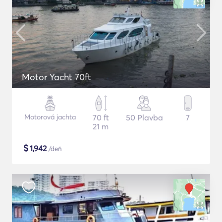
Motor Yacht 70ft
Motorová jachta
70 ft
50 Plavba
7
21 m
$
1,942
/deň