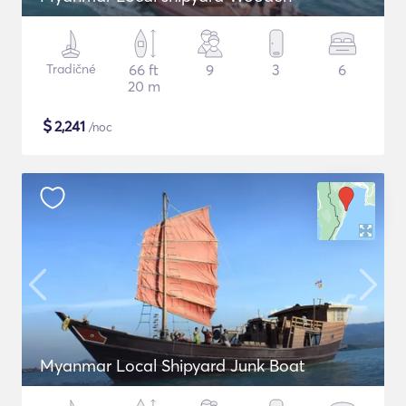
Tradičné
66 ft
9
3
6
20 m
$
2,241
/noc
Myanmar Local Shipyard Junk Boat