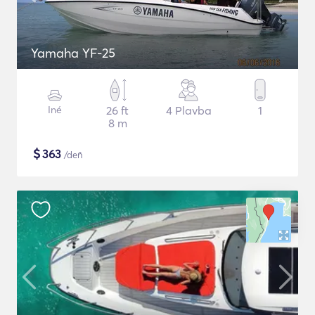
Yamaha YF-25
Iné
26 ft
4 Plavba
1
8 m
$
363
/deň