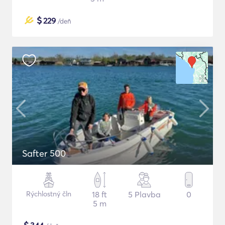
$
229
/deň
Safter 500
Rýchlostný čln
18 ft
5 Plavba
0
5 m