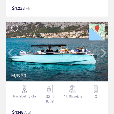
$
1,033
/deň
M/B 33
Rýchlostný čln
33 ft
15 Plavba
0
10 m
$
1,148
/deň