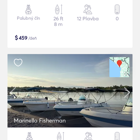
Palubný čln
26 ft
12 Plavba
0
8 m
$
459
/deň
Marinello Fisherman