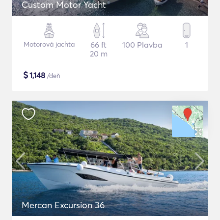
Custom Motor Yacht
Motorová jachta
66 ft
100 Plavba
1
20 m
$
1,148
/deň
Mercan Excursion 36