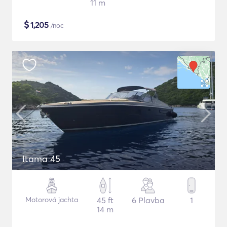
11 m
$
1,205
/noc
Itama 45
Motorová jachta
45 ft
6 Plavba
1
14 m