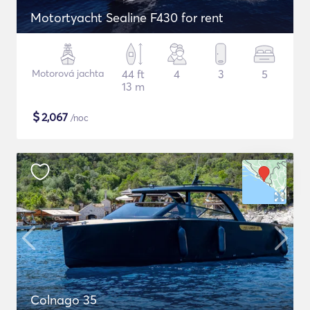
Motortyacht Sealine F430 for rent
Motorová jachta
44 ft
4
3
5
13 m
$
2,067
/noc
Colnago 35