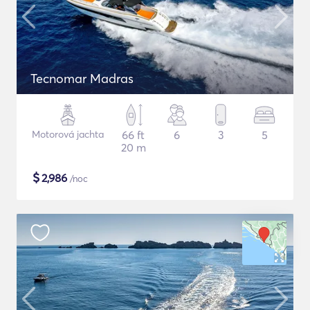
Tecnomar Madras
Motorová jachta
66 ft
6
3
5
20 m
$
2,986
/noc