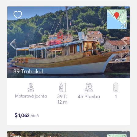
39 Trabakul
Motorová jachta
39 ft
45 Plavba
1
12 m
$
1,062
/deň