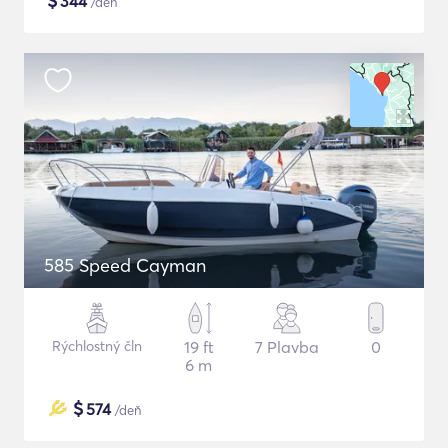
$
344
/deň
585 Speed Cayman
Rýchlostný čln
19 ft
7 Plavba
0
6 m
$
574
/deň