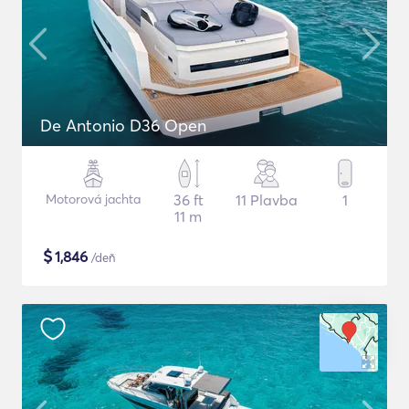
De Antonio D36 Open
Motorová jachta
36 ft
11 Plavba
1
11 m
$
1,846
/deň