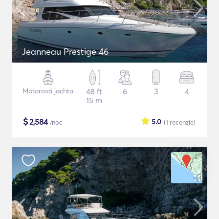
Jeanneau Prestige 46
Motorová jachta
48 ft
6
3
4
15 m
$
2,584
5.0
/noc
(1
recenzie
)