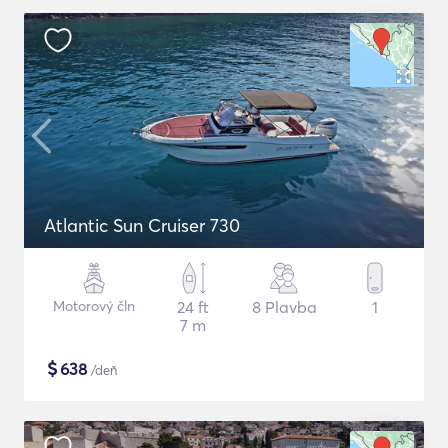
Atlantic Sun Cruiser 730
Motorový čln
24 ft
8 Plavba
1
7 m
$
638
/deň