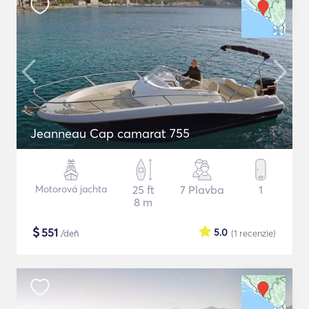
Jeanneau Cap camarat 755
Motorová jachta
25 ft
7 Plavba
1
8 m
$
551
5.0
/deň
(1
recenzie
)