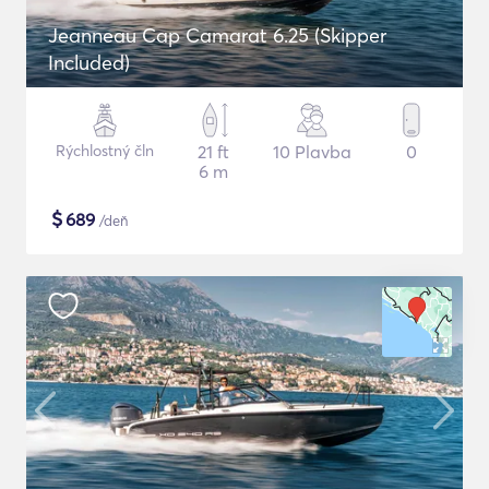
Jeanneau Cap Camarat 6.25 (Skipper
Included)
Rýchlostný čln
21 ft
10 Plavba
0
6 m
$
689
/deň