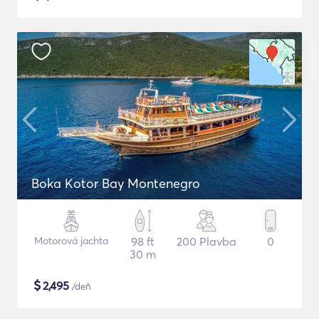
Boka Kotor Bay Montenegro
Motorová jachta
98 ft
200 Plavba
0
30 m
$
2,495
/deň