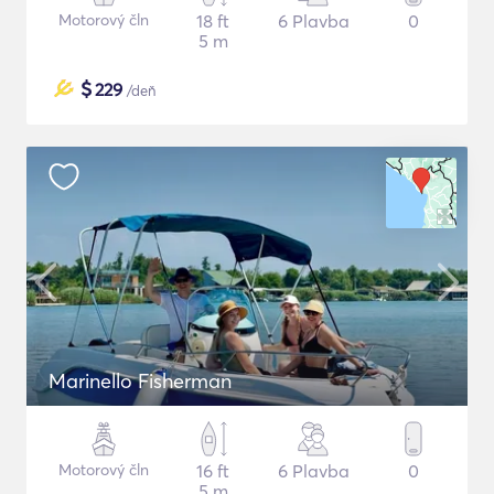
Motorový čln
18 ft
6 Plavba
0
5 m
$
229
/deň
Marinello Fisherman
Motorový čln
16 ft
6 Plavba
0
5 m