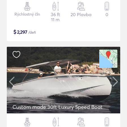
Rýchlostný čln
36 ft
20 Plavba
0
11 m
$
2,297
/deň
Custom made 30ft Luxury Speed Boat