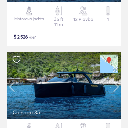
Motorová jachta
35 ft
12 Plavba
1
11 m
$
2,526
/deň
Colnago 35