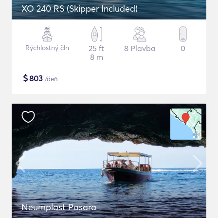
XO 240 RS (Skipper Included)
Rýchlostný čln
25 ft
8 Plavba
0
8 m
$
803
/deň
Neumplast Pasara