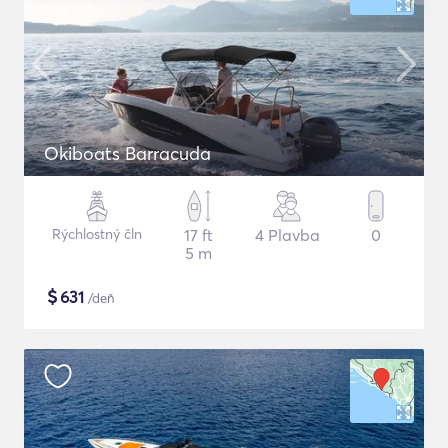
Okiboats Barracuda
Rýchlostný čln
17 ft
4 Plavba
0
5 m
$
631
/deň