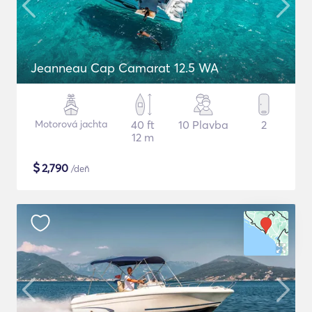
Jeanneau Cap Camarat 12.5 WA
Motorová jachta
40 ft
10 Plavba
2
12 m
$
2,790
/deň