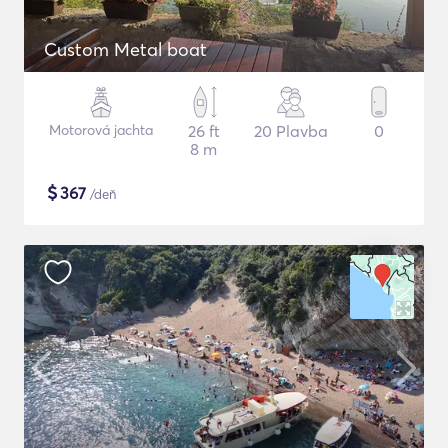
Custom Metal boat
Motorová jachta
26 ft
20 Plavba
0
8 m
$
367
/deň