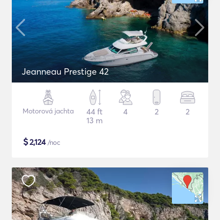
Jeanneau Prestige 42
Motorová jachta
44 ft
4
2
2
13 m
$
2,124
/noc