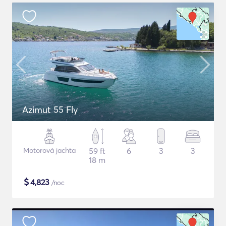
Azimut 55 Fly
Motorová jachta
59 ft
6
3
3
18 m
$
4,823
/noc