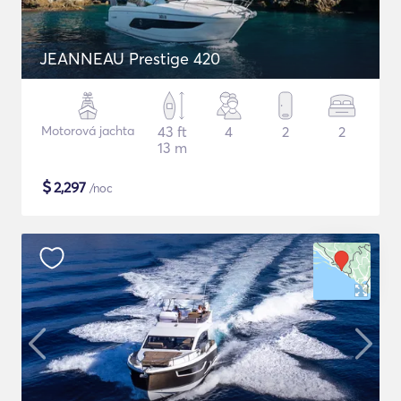
JEANNEAU Prestige 420
Motorová jachta
43 ft
4
2
2
13 m
$
2,297
/noc