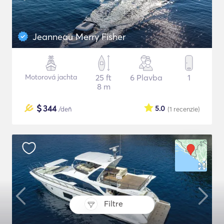
Jeanneau Merry Fisher
Motorová jachta
25 ft
6 Plavba
1
8 m
$
344
5.0
/deň
(1
recenzie
)
Filtre