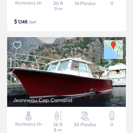
Rýchlostný čln
30 ft
14 Plavba
0
9 m
$
1,148
/deň
Jeanneau Cap Camarat
Rýchlostný čln
26 ft
30 Plavba
0
8 m