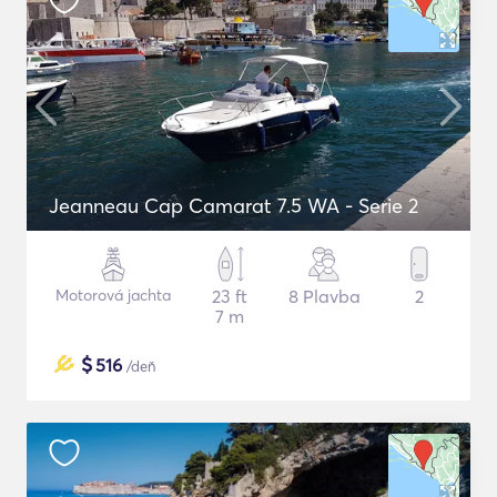
Jeanneau Cap Camarat 7.5 WA - Serie 2
Motorová jachta
23 ft
8 Plavba
2
7 m
$
516
/deň