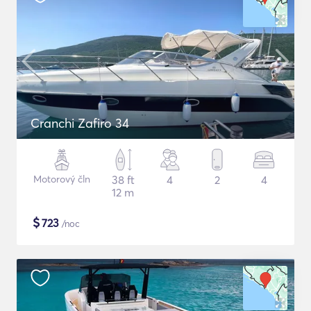
Cranchi Zafiro 34
Motorový čln
38 ft
4
2
4
12 m
$
723
/noc