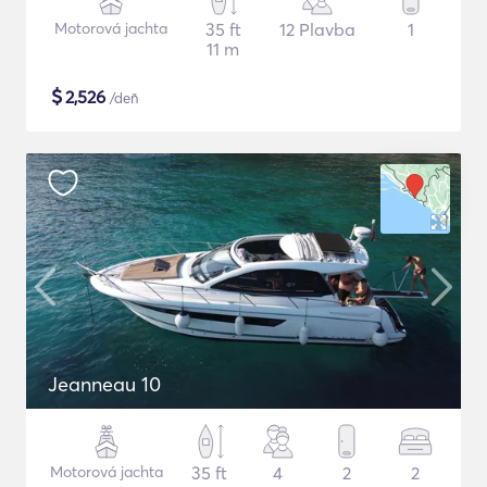
Motorová jachta
35 ft
12 Plavba
1
11 m
$
2,526
/deň
Jeanneau 10
Motorová jachta
35 ft
4
2
2