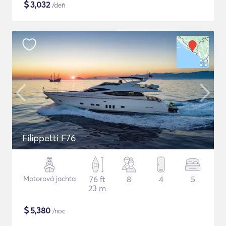
$
3,032
/deň
Filippetti F76
Motorová jachta
76 ft
8
4
5
23 m
$
5,380
/noc