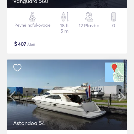
Vanguard 560
Pevné nafukovacie
18 ft
12 Plavba
0
5 m
$
407
/deň
Astondoa 54