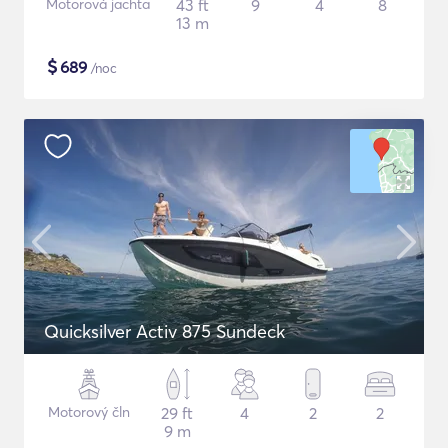
Motorová jachta
43 ft
9
4
8
13 m
$
689
/noc
Quicksilver Activ 875 Sundeck
Motorový čln
29 ft
4
2
2
9 m