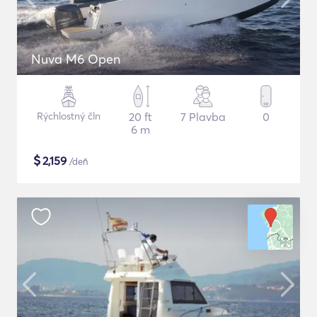
Nuva M6 Open
Rýchlostný čln
20 ft
7 Plavba
0
6 m
$
2,159
/deň