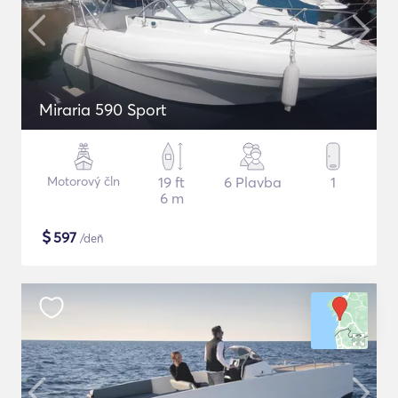
Miraria 590 Sport
Motorový čln
19 ft
6 Plavba
1
6 m
$
597
/deň