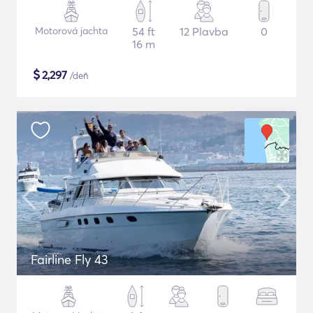
Motorová jachta
54 ft
12 Plavba
0
16 m
$
2,297
/deň
Fairline Fly 43