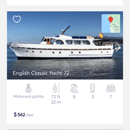
English Classic Yacht 72
Motorová jachta
72 ft
8
3
7
22 m
$
562
/noc