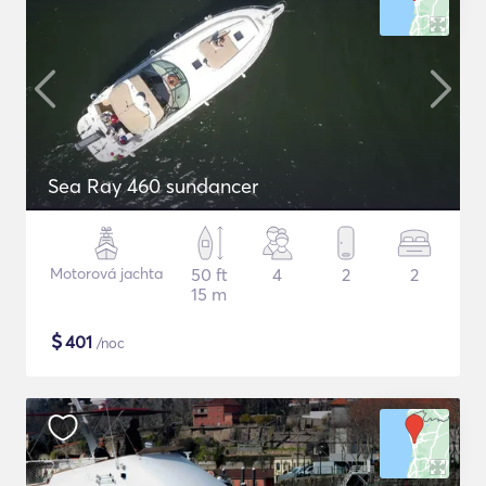
Sea Ray 460 sundancer
Motorová jachta
50 ft
4
2
2
15 m
$
401
/noc