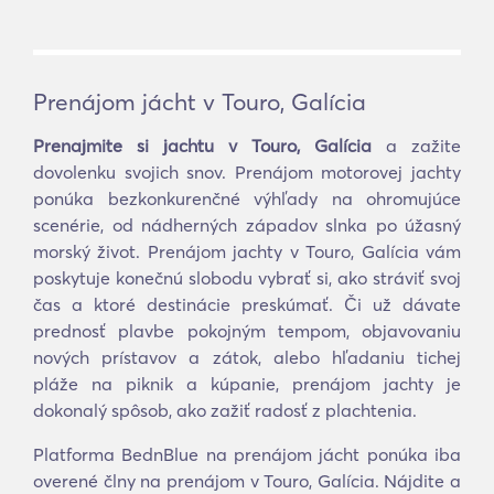
Prenájom jácht v Touro, Galícia
Prenajmite si jachtu v Touro, Galícia
a zažite
dovolenku svojich snov. Prenájom motorovej jachty
ponúka bezkonkurenčné výhľady na ohromujúce
scenérie, od nádherných západov slnka po úžasný
morský život. Prenájom jachty v Touro, Galícia vám
poskytuje konečnú slobodu vybrať si, ako stráviť svoj
čas a ktoré destinácie preskúmať. Či už dávate
prednosť plavbe pokojným tempom, objavovaniu
nových prístavov a zátok, alebo hľadaniu tichej
pláže na piknik a kúpanie, prenájom jachty je
dokonalý spôsob, ako zažiť radosť z plachtenia.
Platforma BednBlue na prenájom jácht ponúka iba
overené člny na prenájom v Touro, Galícia. Nájdite a