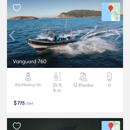
Vanguard 760
Rýchlostný čln
25 ft
12 Plavba
0
8 m
$
775
/deň