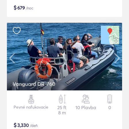
$
679
/noc
Vanguard DR-760
Pevné nafukovacie
25 ft
10 Plavba
0
8 m
$
3,330
/deň