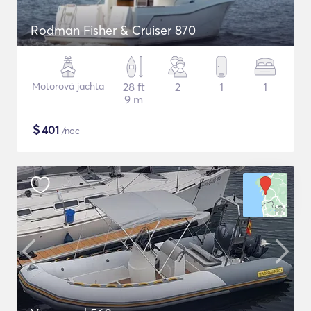
Rodman Fisher & Cruiser 870
Motorová jachta
28 ft
2
1
1
9 m
$
401
/noc