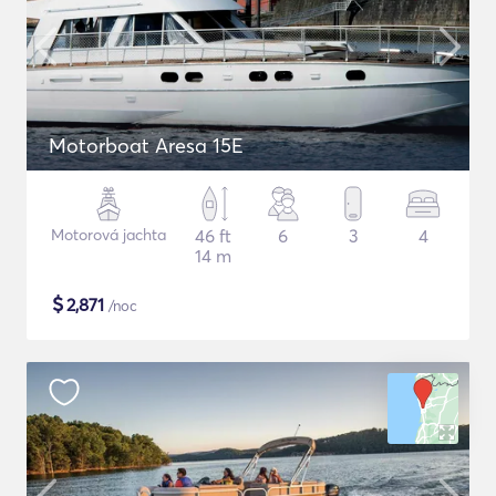
Motorboat Aresa 15E
Motorová jachta
46 ft
6
3
4
14 m
$
2,871
/noc