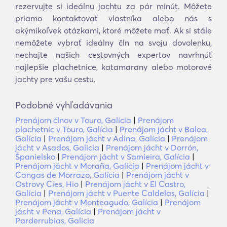
rezervujte si ideálnu jachtu za pár minút. Môžete
priamo kontaktovať vlastníka alebo nás s
akýmikoľvek otázkami, ktoré môžete mať. Ak si stále
nemôžete vybrať ideálny čln na svoju dovolenku,
nechajte našich cestovných expertov navrhnúť
najlepšie plachetnice, katamarany alebo motorové
jachty pre vašu cestu.
Podobné vyhľadávania
Prenájom člnov v Touro, Galícia
|
Prenájom
plachetníc v Touro, Galícia
|
Prenájom jácht v Balea,
Galícia
|
Prenájom jácht v Adina, Galícia
|
Prenájom
jácht v Asados, Galicia
|
Prenájom jácht v Dorrón,
Španielsko
|
Prenájom jácht v Samieira, Galícia
|
Prenájom jácht v Moraña, Galícia
|
Prenájom jácht v
Cangas de Morrazo, Galícia
|
Prenájom jácht v
Ostrovy Cíes, Hio
|
Prenájom jácht v El Castro,
Galícia
|
Prenájom jácht v Puente Caldelas, Galícia
|
Prenájom jácht v Monteagudo, Galícia
|
Prenájom
jácht v Pena, Galícia
|
Prenájom jácht v
Parderrubias, Galicia