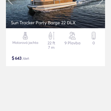
Sun Tracker Party Barge 22 DLX
Motorová jachta
22 ft
9 Plavba
0
7 m
$
643
/deň