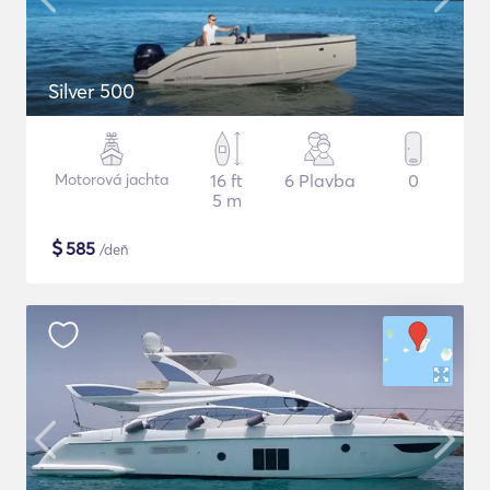
Silver 500
Motorová jachta
16 ft
6 Plavba
0
5 m
$
585
/deň