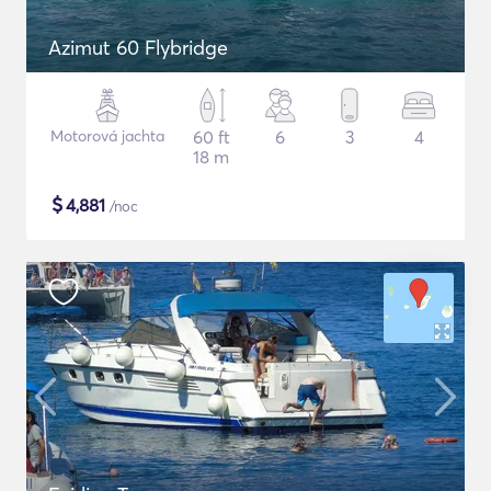
Azimut 60 Flybridge
Motorová jachta
60 ft
6
3
4
18 m
$
4,881
/noc