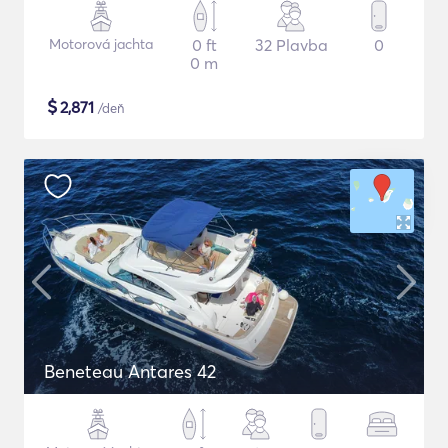
Motorová jachta
0 ft
32 Plavba
0
0 m
$
2,871
/deň
Beneteau Antares 42