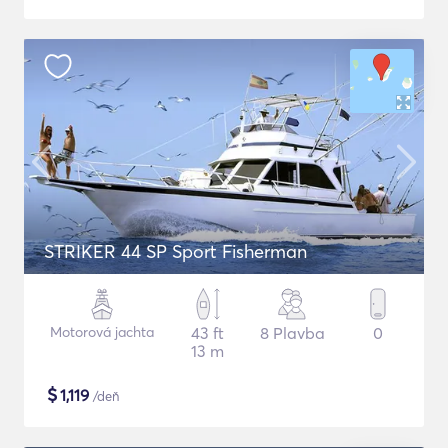
STRIKER 44 SP Sport Fisherman
Motorová jachta
43 ft
8 Plavba
0
13 m
$
1,119
/deň