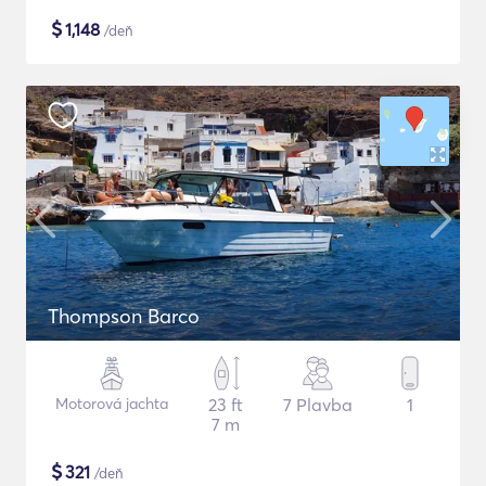
$
1,148
/deň
Thompson Barco
Motorová jachta
23 ft
7 Plavba
1
7 m
$
321
/deň