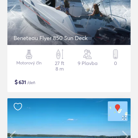
Beneteau Flyer 850 Sun Deck
Motorový čln
27 ft
9 Plavba
0
8 m
$
631
/deň