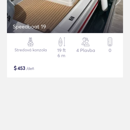
Speedboat 19
Stredová konzola
19 ft
4 Plavba
0
6 m
$
453
/deň