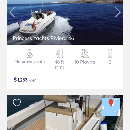
Princess Yachts Riviera 46
Motorová jachta
46 ft
10 Plavba
2
14 m
$
1,263
/deň