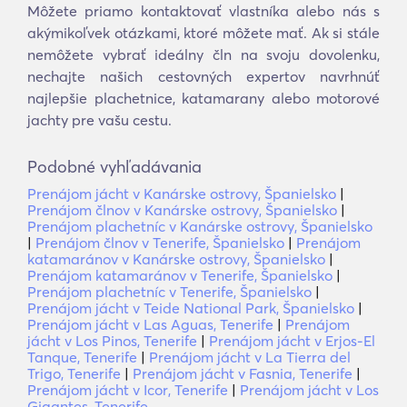
Môžete priamo kontaktovať vlastníka alebo nás s
akýmikoľvek otázkami, ktoré môžete mať. Ak si stále
nemôžete vybrať ideálny čln na svoju dovolenku,
nechajte našich cestovných expertov navrhnúť
najlepšie plachetnice, katamarany alebo motorové
jachty pre vašu cestu.
Podobné vyhľadávania
Prenájom jácht v Kanárske ostrovy, Španielsko
|
Prenájom člnov v Kanárske ostrovy, Španielsko
|
Prenájom plachetníc v Kanárske ostrovy, Španielsko
|
Prenájom člnov v Tenerife, Španielsko
|
Prenájom
katamaránov v Kanárske ostrovy, Španielsko
|
Prenájom katamaránov v Tenerife, Španielsko
|
Prenájom plachetníc v Tenerife, Španielsko
|
Prenájom jácht v Teide National Park, Španielsko
|
Prenájom jácht v Las Aguas, Tenerife
|
Prenájom
jácht v Los Pinos, Tenerife
|
Prenájom jácht v Erjos-El
Tanque, Tenerife
|
Prenájom jácht v La Tierra del
Trigo, Tenerife
|
Prenájom jácht v Fasnia, Tenerife
|
Prenájom jácht v Icor, Tenerife
|
Prenájom jácht v Los
Gigantes, Tenerife