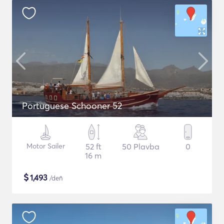
Portuguese Schooner 52
Motor Sailer
52 ft
50 Plavba
0
16 m
$
1,493
/deň