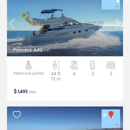
Princess 440
Motorová jachta
44 ft
4
3
3
13 m
$
1,493
/noc