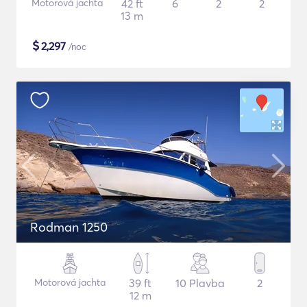
Motorová jachta
42 ft
6
2
2
13 m
$
2,297
/noc
Rodman 1250
Motorová jachta
39 ft
10 Plavba
2
12 m