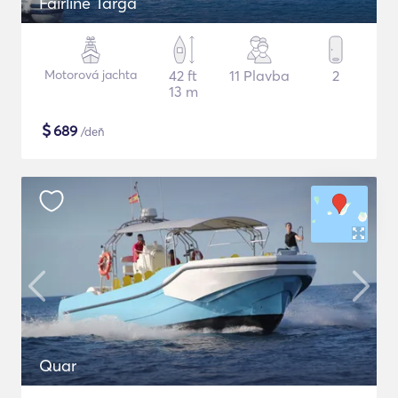
Fairline Targa
Motorová jachta
42 ft
11 Plavba
2
13 m
$
689
/deň
Quar