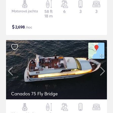
Motorová jachta
58 ft
6
3
3
18 m
$
2,698
/noc
Canados 75 Fly Bridge