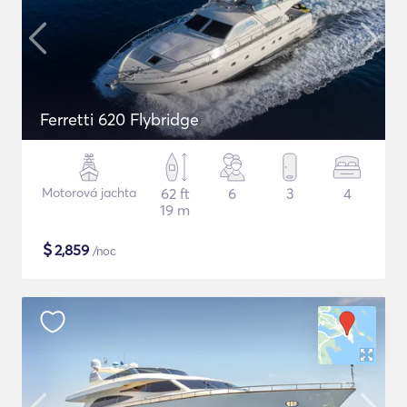
Ferretti 620 Flybridge
Motorová jachta
62 ft
6
3
4
19 m
$
2,859
/noc