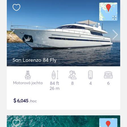
San Lorenzo 84 Fly
Motorová jachta
84 ft
8
4
6
26 m
$
6,045
/noc