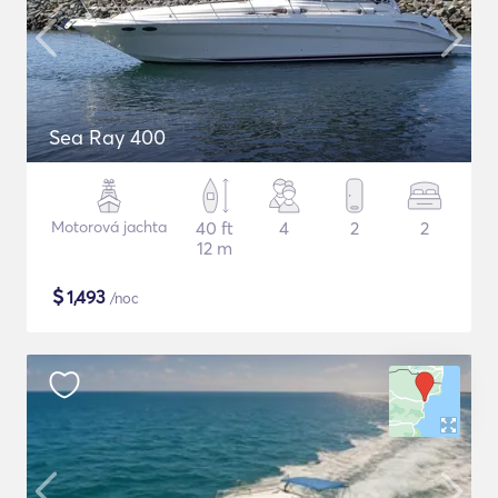
Sea Ray 400
Motorová jachta
40 ft
4
2
2
12 m
$
1,493
/noc