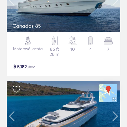
Canados 85
Motorová jachta
86 ft
10
4
7
26 m
$
5,182
/noc