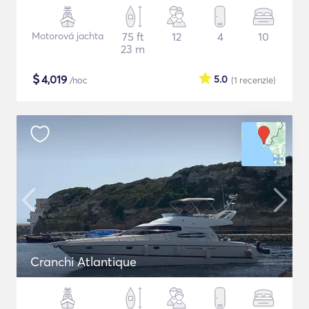
Motorová jachta
75 ft
12
4
10
23 m
$
4,019
5.0
/noc
(1
recenzie
)
Cranchi Atlantique