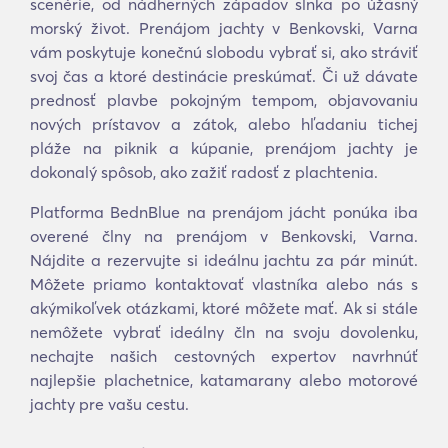
scenérie, od nádherných západov slnka po úžasný
morský život. Prenájom jachty v Benkovski, Varna
vám poskytuje konečnú slobodu vybrať si, ako stráviť
svoj čas a ktoré destinácie preskúmať. Či už dávate
prednosť plavbe pokojným tempom, objavovaniu
nových prístavov a zátok, alebo hľadaniu tichej
pláže na piknik a kúpanie, prenájom jachty je
dokonalý spôsob, ako zažiť radosť z plachtenia.
Platforma BednBlue na prenájom jácht ponúka iba
overené člny na prenájom v Benkovski, Varna.
Nájdite a rezervujte si ideálnu jachtu za pár minút.
Môžete priamo kontaktovať vlastníka alebo nás s
akýmikoľvek otázkami, ktoré môžete mať. Ak si stále
nemôžete vybrať ideálny čln na svoju dovolenku,
nechajte našich cestovných expertov navrhnúť
najlepšie plachetnice, katamarany alebo motorové
jachty pre vašu cestu.