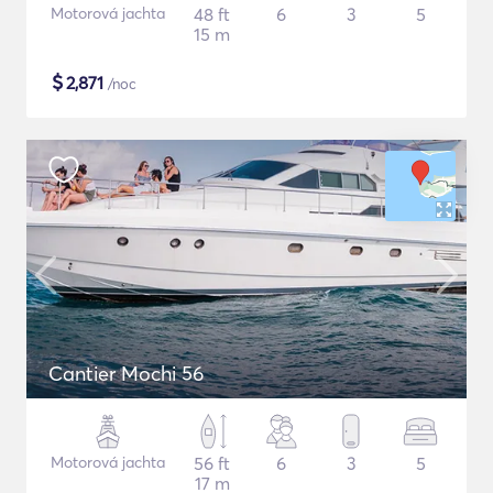
Motorová jachta
48 ft
6
3
5
15 m
$
2,871
/noc
Cantier Mochi 56
Motorová jachta
56 ft
6
3
5
17 m