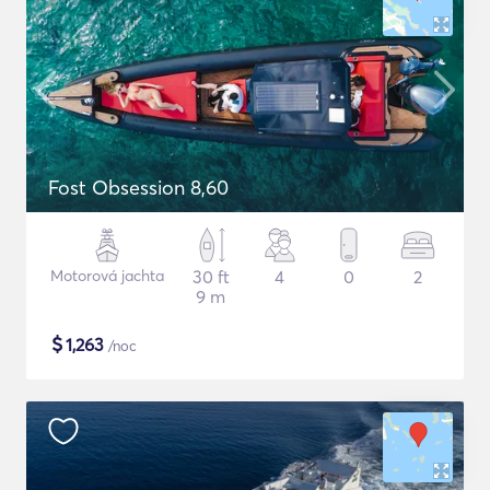
Fost Obsession 8,60
Motorová jachta
30 ft
4
0
2
9 m
$
1,263
/noc