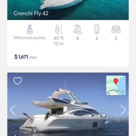
Cranchi Fly 42
Motorová jachta
40 ft
4
2
2
12 m
$
1,671
/noc