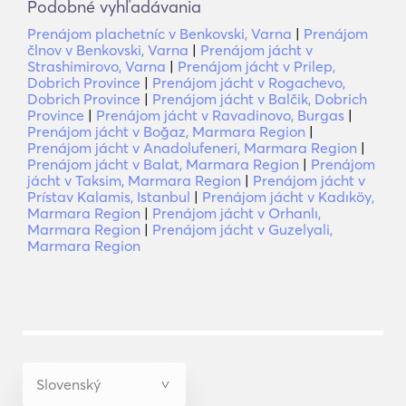
Podobné vyhľadávania
Prenájom plachetníc v Benkovski, Varna
|
Prenájom
člnov v Benkovski, Varna
|
Prenájom jácht v
Strashimirovo, Varna
|
Prenájom jácht v Prilep,
Dobrich Province
|
Prenájom jácht v Rogachevo,
Dobrich Province
|
Prenájom jácht v Balčik, Dobrich
Province
|
Prenájom jácht v Ravadinovo, Burgas
|
Prenájom jácht v Boğaz, Marmara Region
|
Prenájom jácht v Anadolufeneri, Marmara Region
|
Prenájom jácht v Balat, Marmara Region
|
Prenájom
jácht v Taksim, Marmara Region
|
Prenájom jácht v
Prístav Kalamis, Istanbul
|
Prenájom jácht v Kadıköy,
Marmara Region
|
Prenájom jácht v Orhanlı,
Marmara Region
|
Prenájom jácht v Guzelyali,
Marmara Region