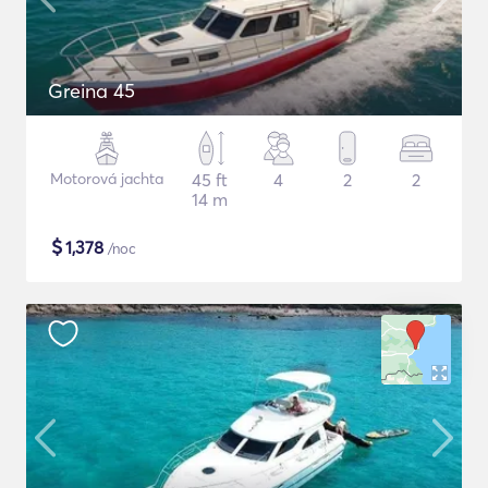
Greina 45
Motorová jachta
45 ft
4
2
2
14 m
$
1,378
/noc