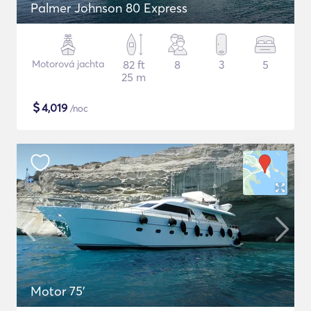
Palmer Johnson 80 Express
Motorová jachta
82 ft
8
3
5
25 m
$
4,019
/noc
Motor 75'