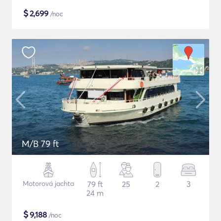
$
2,699
/noc
M/B 79 ft
Motorová jachta
79 ft
25
2
3
24 m
$
9,188
/noc