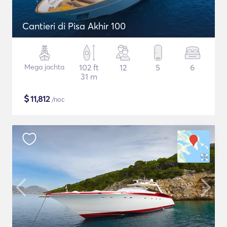
Cantieri di Pisa Akhir 100
Mega jachta
102 ft
12
5
6
31 m
$
11,812
/noc