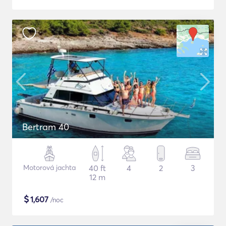
Bertram 40
Motorová jachta
40 ft
4
2
3
12 m
$
1,607
/noc