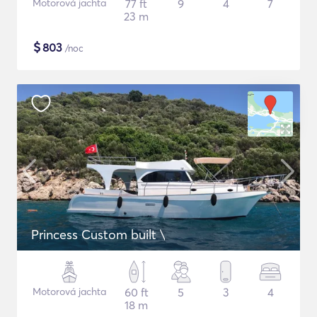
Motorová jachta
77 ft
9
4
7
23 m
$
803
/noc
Princess Custom built \
Motorová jachta
60 ft
5
3
4
18 m