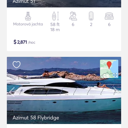
Azimut 51
Motorová jachta
58 ft
6
2
6
18 m
$
2,871
/noc
Azimut 58 Flybridge