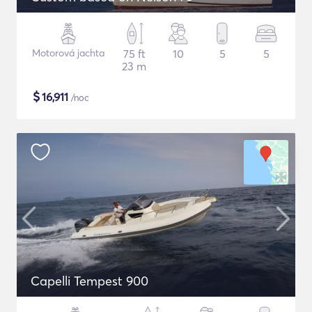
Motorová jachta
75 ft
10
5
5
23 m
$
16,911
/noc
Capelli Tempest 900