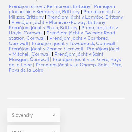
Prenájom člnov v Kermorvan, Brittany
|
Prenájom
plachetníc v Kermorvan, Brittany
|
Prenájom jácht v
Milizac, Brittany
|
Prenájom jácht v Lanvéoc, Brittany
|
Prenájom jácht v Plonevez-Porzay, Brittany
|
Prenájom jácht v Sizun, Brittany
|
Prenájom jácht v
Hayle, Cornwall
|
Prenájom jácht v Gwinear Road
Station, Cornwall
|
Prenájom jácht v Carnbrea,
Cornwall
|
Prenájom jácht v Towednack, Cornwall
|
Prenájom jácht v Zennor, Cornwall
|
Prenájom jácht
v Mitchell, Cornwall
|
Prenájom jácht v Saint
Mawgan, Cornwall
|
Prenájom jácht v Le Givre, Pays
de la Loire
|
Prenájom jácht v Le Champ-Saint-Père,
Pays de la Loire