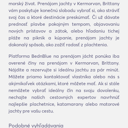
morský život. Prenájom jachty v Kermorvan, Brittany
vám poskytuje konečnú slobodu vybrať si, ako stráviť
svoj čas a ktoré destinácie preskúmať. Či už dávate
prednosť plavbe pokojným tempom, objavovaniu
nových prístavov a zátok, alebo hľadaniu tichej
pláže na piknik a kúpanie, prenájom jachty je
dokonalý spôsob, ako zažiť radosť z plachtenia.
Platforma BednBlue na prenájom jácht ponúka iba
overené člny na prenájom v Kermorvan, Brittany.
Nájdite a rezervujte si ideálnu jachtu za pár minút.
Môžete priamo kontaktovať vlastníka alebo nás s
akýmikoľvek otázkami, ktoré môžete mať. Ak si stále
nemôžete vybrať ideálny čln na svoju dovolenku,
nechajte našich cestovných expertov navrhnúť
najlepšie plachetnice, katamarany alebo motorové
jachty pre vašu cestu.
Podobné vyhľadávania