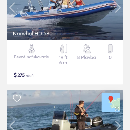
Narwhal HD 580
Pevné nafukovacie
19 ft
8 Plavba
0
6 m
$
275
/deň