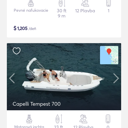
Pevné nafukovacie
30 ft
12 Plavba
1
9 m
$
1,205
/deň
Capelli Tempest 700
Motorová jachta
23 ft
12 Plavba
0