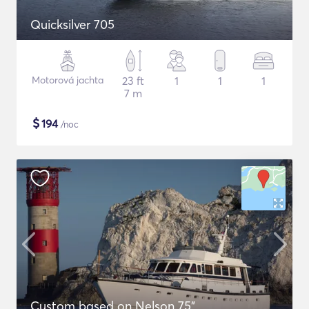
Quicksilver 705
Motorová jachta
23 ft
1
1
1
7 m
$
194
/noc
Custom based on Nelson 75"