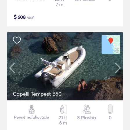
7 m
$
608
/deň
Capelli Tempest 650
Pevné nafukovacie
21 ft
8 Plavba
0
6 m