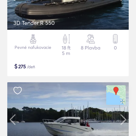
3D Tender R 550
Pevné nafukovacie
18 ft
8 Plavba
0
5 m
$
275
/deň