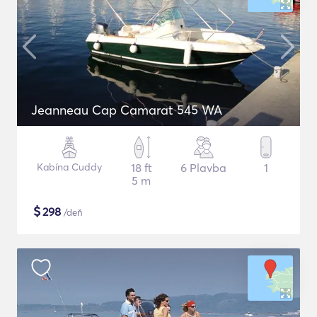
Jeanneau Cap Camarat 545 WA
Kabína Cuddy
18 ft
6 Plavba
1
5 m
$
298
/deň