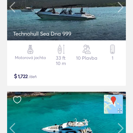
Technohull Sea Dna 999
Motorová jachta
33 ft
10 Plavba
1
10 m
$
1,722
/deň