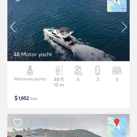
48 Motor yacht
Motorová jachta
48 ft
6
3
5
15 m
$
1,952
/noc