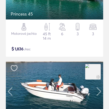
Princess 45
Motorová jachta
45 ft
6
3
3
14 m
$
1,836
/noc