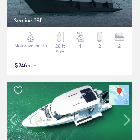
Sealine 28ft
Motorová jachta
28 ft
4
2
2
9 m
$
746
/noc