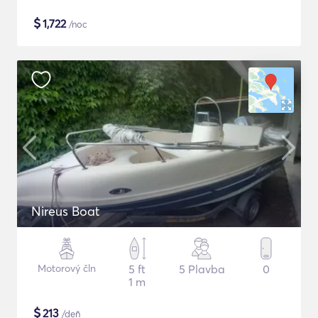
$
1,722
/noc
Nireus Boat
Motorový čln
5 ft
5 Plavba
0
1 m
$
213
/deň