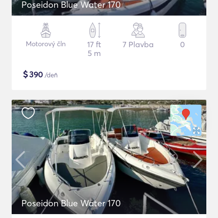
Poseidon Blue Water 170
Motorový čln
17 ft
7 Plavba
0
5 m
$
390
/deň
Poseidon Blue Water 170