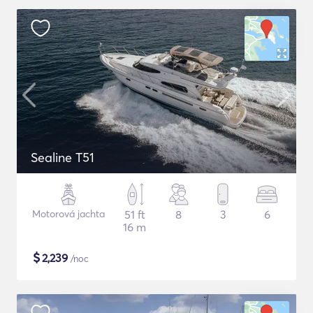
Sealine T51
Motorová jachta
51 ft
8
3
6
16 m
$
2,239
/noc