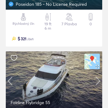
Poseidon 185 - No License Required
Rýchlostný čln
19 ft
7 Plavba
0
6 m
$
321
/deň
Fairline Flybridge 55