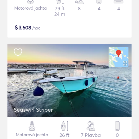
Motorová jachta
79 ft
8
4
4
24 m
$
3,608
/noc
Seaswirl Striper
Motorová jachta
26 ft
7 Plavba
0