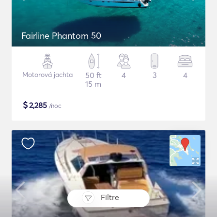
Fairline Phantom 50
Motorová jachta
50 ft
4
3
4
15 m
$
2,285
/noc
Filtre