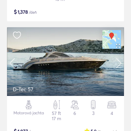
$
1,378
/deň
D-Tec 57
Motorová jachta
57 ft
6
3
4
17 m