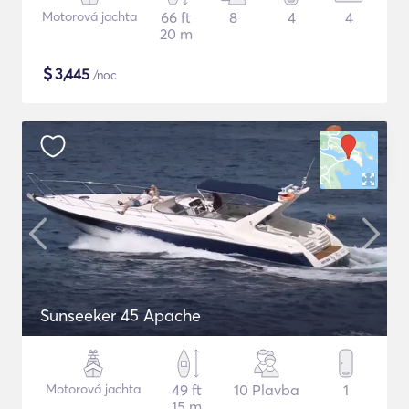
Motorová jachta
66 ft
8
4
4
20 m
$
3,445
/noc
Sunseeker 45 Apache
Motorová jachta
49 ft
10 Plavba
1
15 m