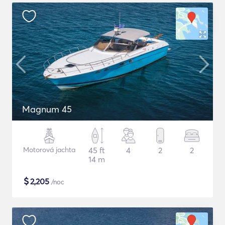
Magnum 45
Motorová jachta
45 ft
4
2
2
14 m
$
2,205
/noc