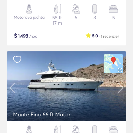
Motorová jachta
55 ft
6
3
5
17 m
$
1,493
5.0
/noc
(1
recenzie
)
Monte Fino 66 ft Motor