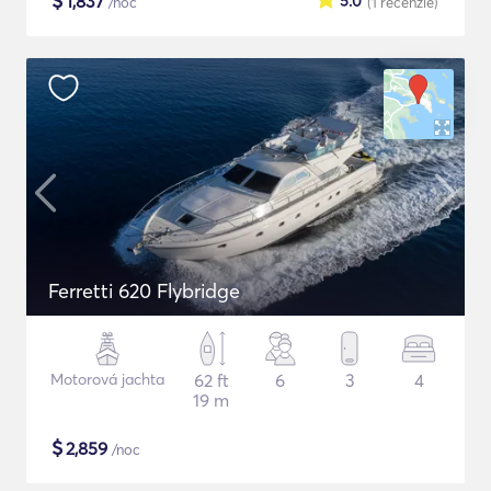
$
1,837
5.0
/noc
(1
recenzie
)
Ferretti 620 Flybridge
Motorová jachta
62 ft
6
3
4
19 m
$
2,859
/noc