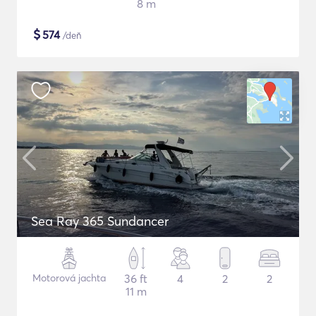
8 m
$
574
/deň
Sea Ray 365 Sundancer
Motorová jachta
36 ft
4
2
2
11 m