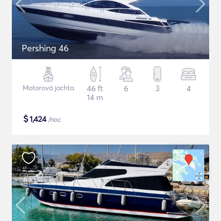
Pershing 46
Motorová jachta
46 ft
6
3
4
14 m
$
1,424
/noc