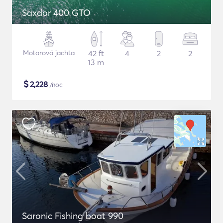
Saxdor 400 GTO
Motorová jachta
42 ft
4
2
2
13 m
$
2,228
/noc
Saronic Fishing boat 990