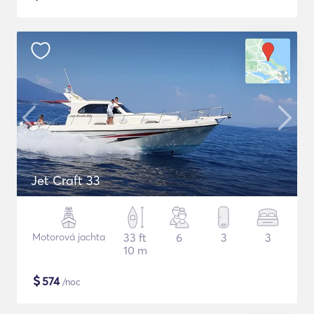
Jet Craft 33
Motorová jachta
33 ft
6
3
3
10 m
$
574
/noc