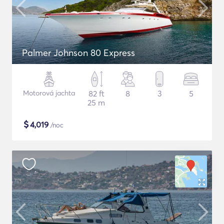
Palmer Johnson 80 Express
Motorová jachta
82 ft
8
3
5
25 m
$
4,019
/noc