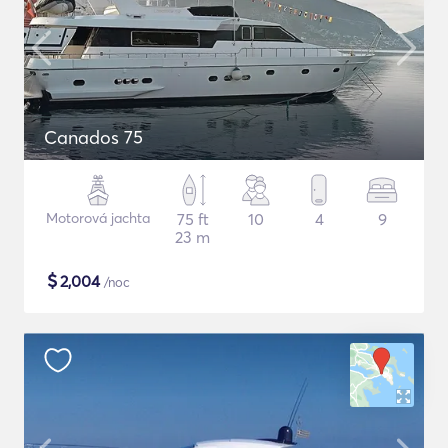
Canados 75
Motorová jachta
75 ft
10
4
9
23 m
$
2,004
/noc