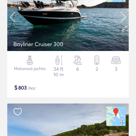
Bayliner Cruiser 300
Motorová jachta
34 ft
6
2
3
10 m
$
803
/noc