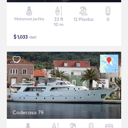
Motorová jachta
33 ft
12 Plavba
0
10 m
$
1,033
/deň
Codecasa 79