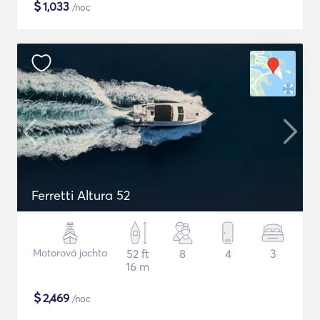
$
1,033
/noc
Ferretti Altura 52
Motorová jachta
52 ft
8
4
3
16 m
$
2,469
/noc