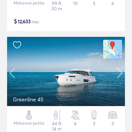
Motorová jachta
99 ft
10
5
6
30 m
$
12,633
/noc
Greenline 45
Motorová jachta
44 ft
6
3
3
14 m