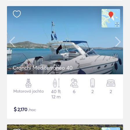
Cranchi Mediterraneo 40
Motorová jachta
40 ft
6
2
2
12 m
$
2,170
/noc