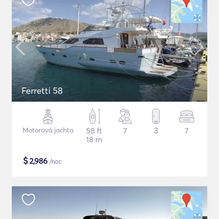
Ferretti 58
Motorová jachta
58 ft
7
3
7
18 m
$
2,986
/noc