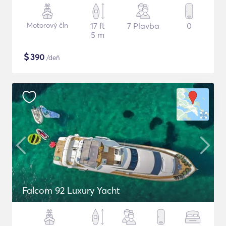
Motorový čln
17 ft
7 Plavba
0
5 m
$
390
/deň
Falcom 92 Luxury Yacht