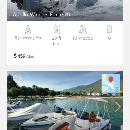
Apollo Winners Force 20
Rýchlostný čln
20 ft
10 Plavba
0
6 m
$
459
/deň