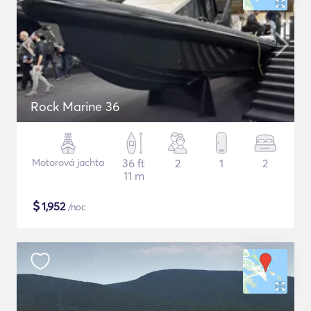
Rock Marine 36
Motorová jachta
36 ft
2
1
2
11 m
$
1,952
/noc