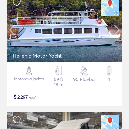
Hellenic Motor Yacht
Motorová jachta
59 ft
90 Plavba
1
18 m
$
2,297
/deň