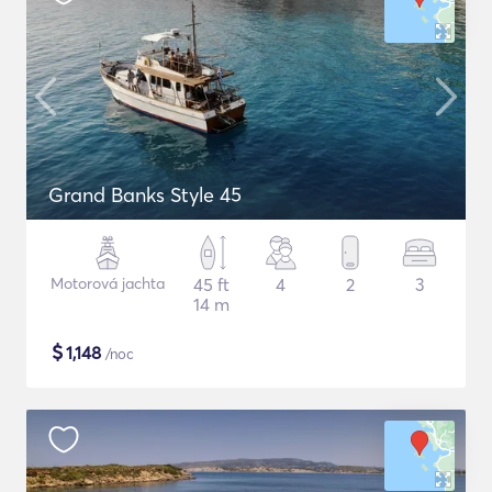
Grand Banks Style 45
Motorová jachta
45 ft
4
2
3
14 m
$
1,148
/noc