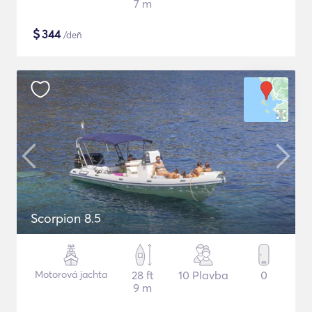
7 m
$
344
/deň
Scorpion 8.5
Motorová jachta
28 ft
10 Plavba
0
9 m