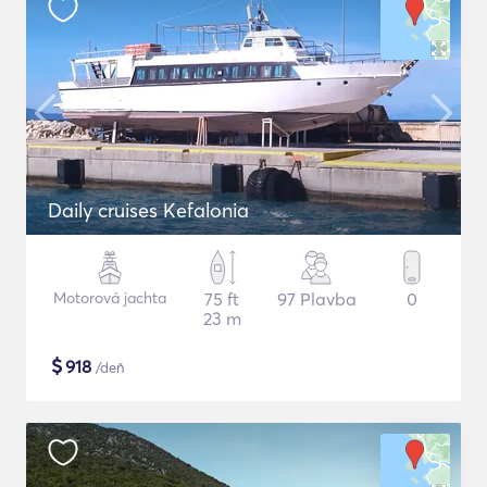
Daily cruises Kefalonia
Motorová jachta
75 ft
97 Plavba
0
23 m
$
918
/deň