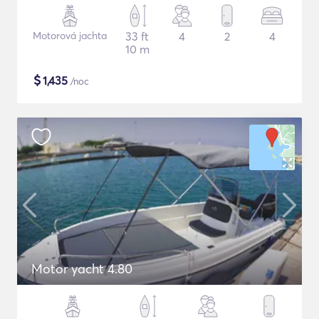
Motorová jachta
33 ft
4
2
4
10 m
$
1,435
/noc
Motor yacht 4.80