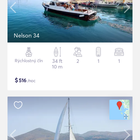
Nelson 34
Rýchlostný čln
34 ft
2
1
1
10 m
$
516
/noc