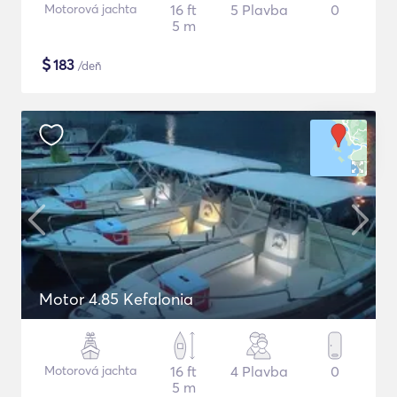
Motorová jachta
16 ft
5 Plavba
0
5 m
$
183
/deň
Motor 4.85 Kefalonia
Motorová jachta
16 ft
4 Plavba
0
5 m