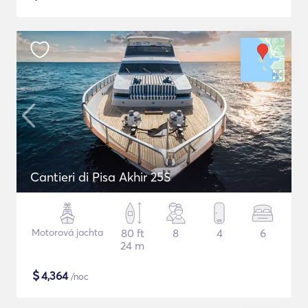
Cantieri di Pisa Akhir 25S
Motorová jachta
80 ft
8
4
6
24 m
$
4,364
/noc