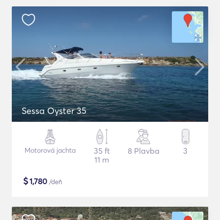
Sessa Oyster 35
Motorová jachta
35 ft
8 Plavba
3
11 m
$
1,780
/deň