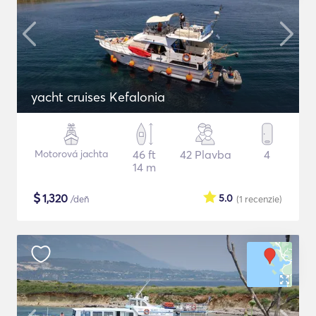
yacht cruises Kefalonia
Motorová jachta
46 ft
42 Plavba
4
14 m
$
1,320
5.0
/deň
(1
recenzie
)