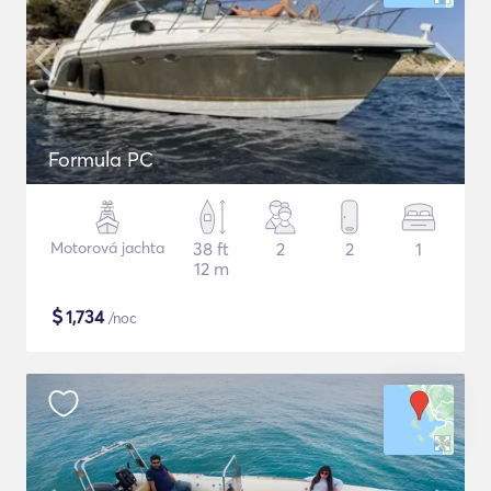
Formula PC
Motorová jachta
38 ft
2
2
1
12 m
$
1,734
/noc