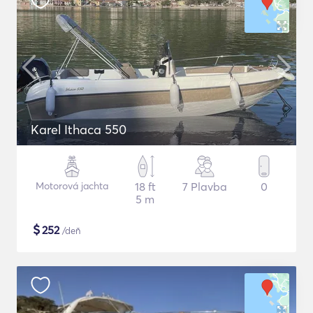
Karel Ithaca 550
Motorová jachta
18 ft
7 Plavba
0
5 m
$
252
/deň