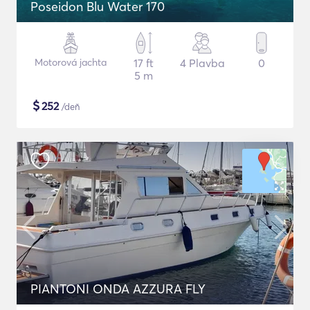
Poseidon Blu Water 170
Motorová jachta
17 ft
4 Plavba
0
5 m
$
252
/deň
PIANTONI ONDA AZZURA FLY