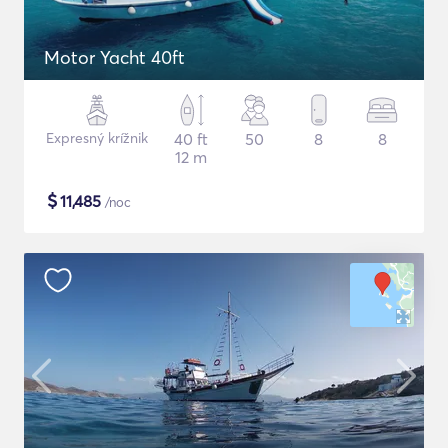
Motor Yacht 40ft
Expresný krížnik
40 ft
50
8
8
12 m
$
11,485
/noc