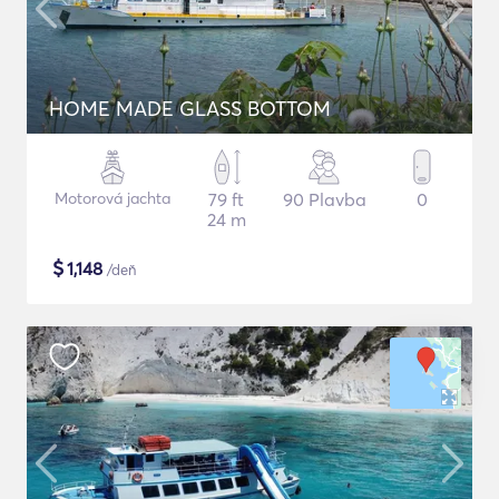
HOME MADE GLASS BOTTOM
Motorová jachta
79 ft
90 Plavba
0
24 m
$
1,148
/deň