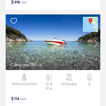
$
918
/deň
Compass 150 cc
Motorová jachta
15 ft
4 Plavba
0
5 m
$
114
/deň