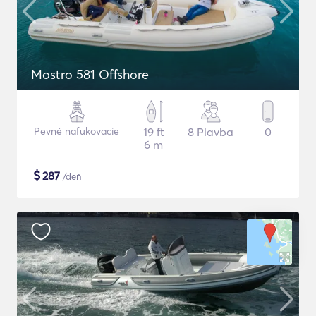
Mostro 581 Offshore
Pevné nafukovacie
19 ft
8 Plavba
0
6 m
$
287
/deň