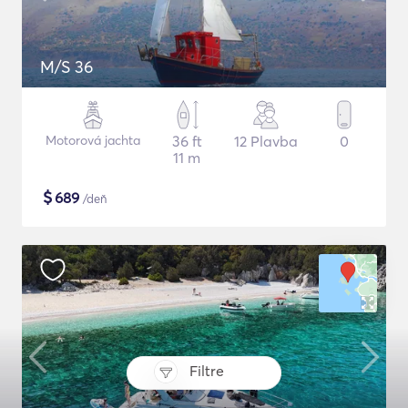
M/S 36
Motorová jachta
36 ft
12 Plavba
0
11 m
$
689
/deň
Filtre