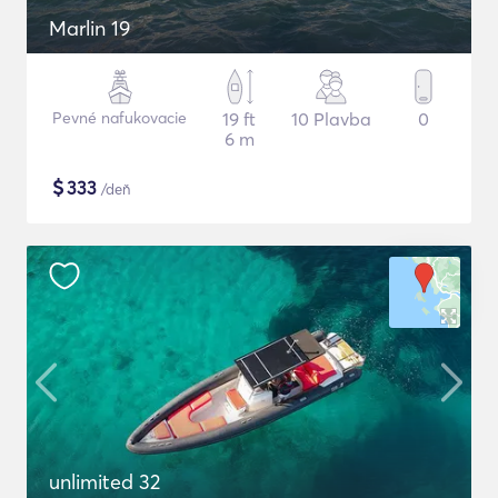
Marlin 19
Pevné nafukovacie
19 ft
10 Plavba
0
6 m
$
333
/deň
unlimited 32