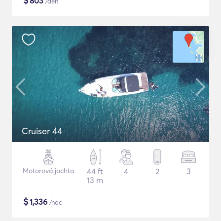
$
803
/deň
Cruiser 44
Motorová jachta
44 ft
4
2
3
13 m
$
1,336
/noc