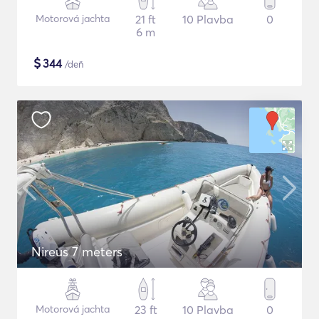
Motorová jachta
21 ft
10 Plavba
0
6 m
$
344
/deň
Nireus 7 meters
Motorová jachta
23 ft
10 Plavba
0