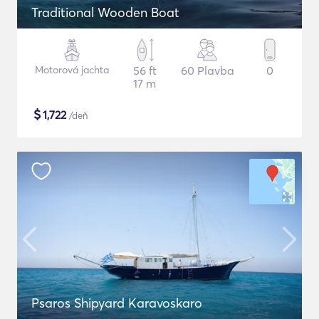
Traditional Wooden Boat
Motorová jachta
56 ft
60 Plavba
0
17 m
$
1,722
/deň
Psaros Shipyard Karavoskaro