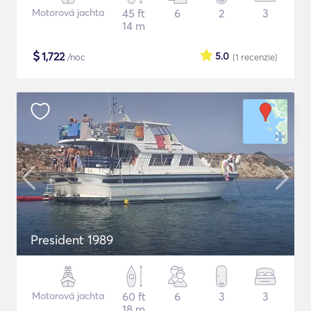
Motorová jachta
45 ft
6
2
3
14 m
$
1,722
5.0
/noc
(1
recenzie
)
President 1989
Motorová jachta
60 ft
6
3
3
18 m