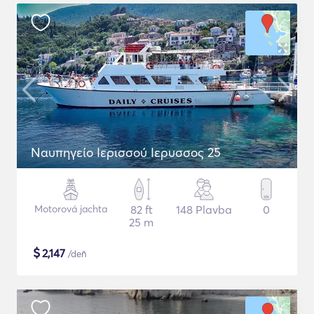
Ναυπηγείο Ιερισσού Ιερυσσος 25
Motorová jachta
82 ft
148 Plavba
0
25 m
$
2,147
/deň