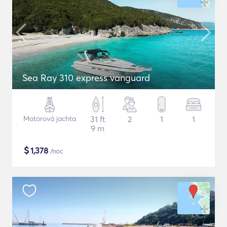
Sea Ray 310 express vanguard
Motorová jachta
31 ft
2
1
1
9 m
$
1,378
/noc