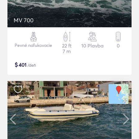
MV 700
Pevné nafukovacie
22 ft
10 Plavba
0
7 m
$
401
/deň