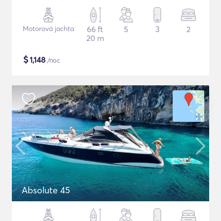
Motorová jachta
66 ft
5
3
2
20 m
$
1,148
/noc
Absolute 45