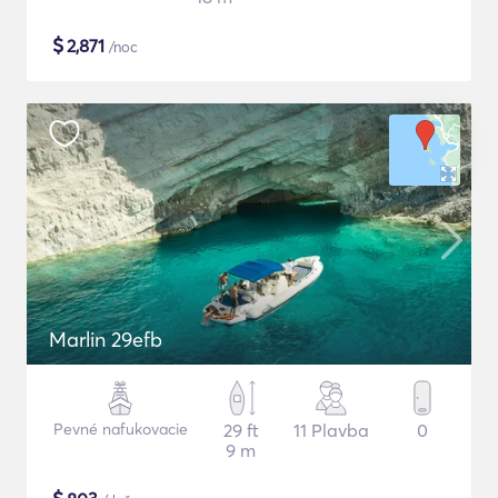
$
2,871
/noc
Marlin 29efb
Pevné nafukovacie
29 ft
11 Plavba
0
9 m