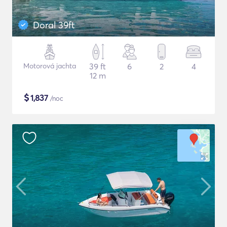
Doral 39ft
Motorová jachta
39 ft
6
2
4
12 m
$
1,837
/noc