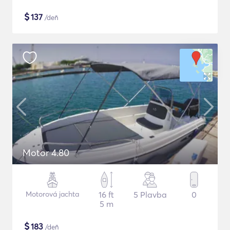
$
137
/deň
Motor 4.80
Motorová jachta
16 ft
5 Plavba
0
5 m
$
183
/deň