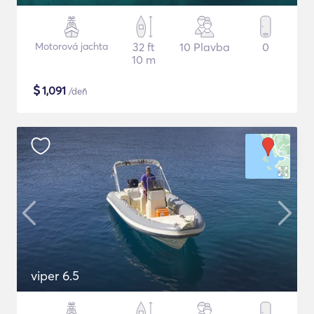
Motorová jachta
32 ft
10 Plavba
0
10 m
$
1,091
/deň
viper 6.5