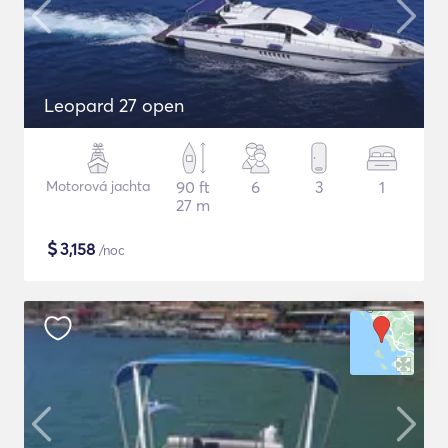
Leopard 27 open
Motorová jachta
90 ft
6
3
1
27 m
$
3,158
/noc