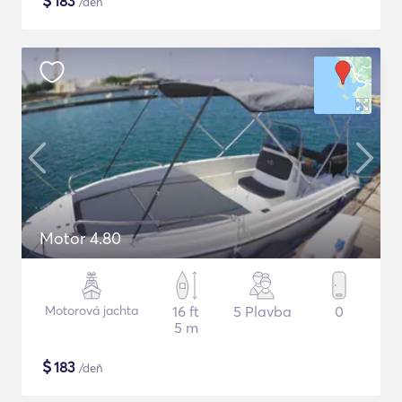
$
183
/deň
Motor 4.80
Motorová jachta
16 ft
5 Plavba
0
5 m
$
183
/deň