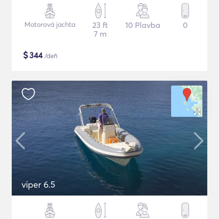
Motorová jachta
23 ft
10 Plavba
0
7 m
$
344
/deň
viper 6.5