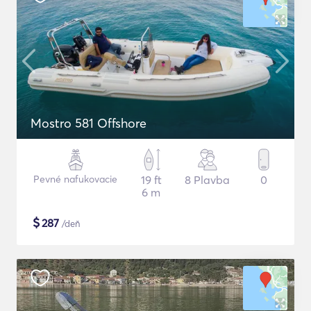
Mostro 581 Offshore
Pevné nafukovacie
19 ft
8 Plavba
0
6 m
$
287
/deň