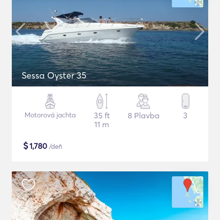
Sessa Oyster 35
Motorová jachta
35 ft
8 Plavba
3
11 m
$
1,780
/deň