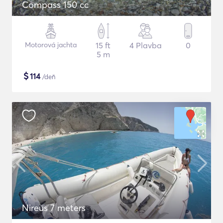
Compass 150 cc
Motorová jachta
15 ft
4 Plavba
0
5 m
$
114
/deň
Nireus 7 meters