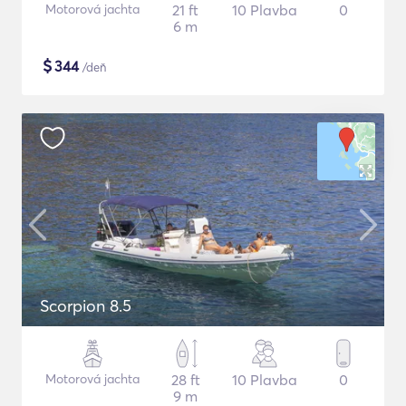
Motorová jachta
21 ft
10 Plavba
0
6 m
$
344
/deň
Scorpion 8.5
Motorová jachta
28 ft
10 Plavba
0
9 m