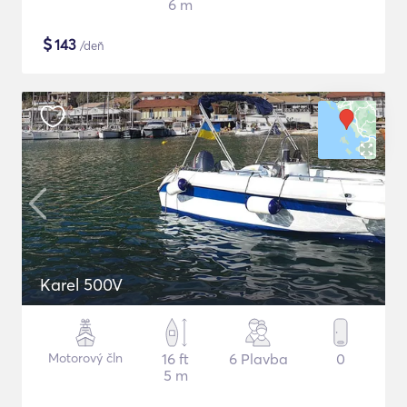
6 m
$
143
/deň
Karel 500V
Motorový čln
16 ft
6 Plavba
0
5 m