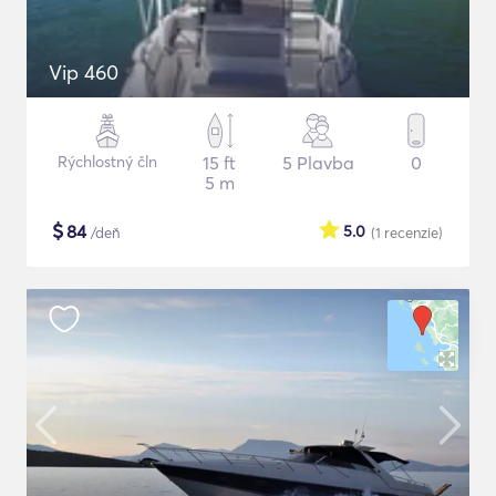
Vip 460
Rýchlostný čln
15 ft
5 Plavba
0
5 m
$
84
5.0
/deň
(1
recenzie
)