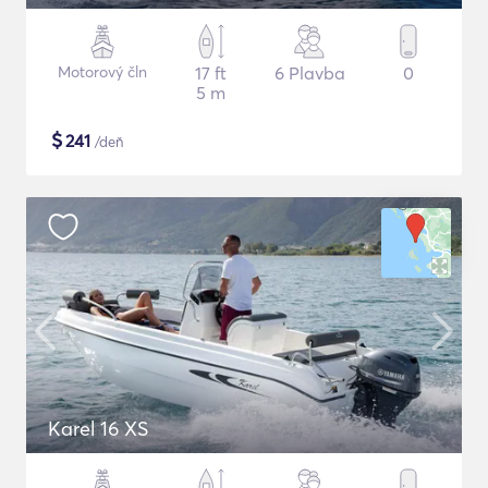
Motorový čln
17 ft
6 Plavba
0
5 m
$
241
/deň
Karel 16 XS