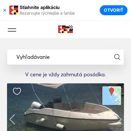
Stiahnite aplikáciu
×
OTVORIŤ
Rezervujte rýchlejšie a ľahšie
Vyhľadávanie
V cene je vždy zahrnutá posádka.