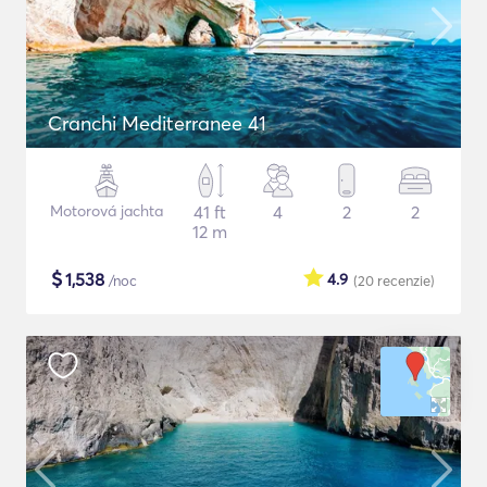
Cranchi Mediterranee 41
Motorová jachta
41 ft
4
2
2
12 m
$
1,538
4.9
/noc
(20
recenzie
)