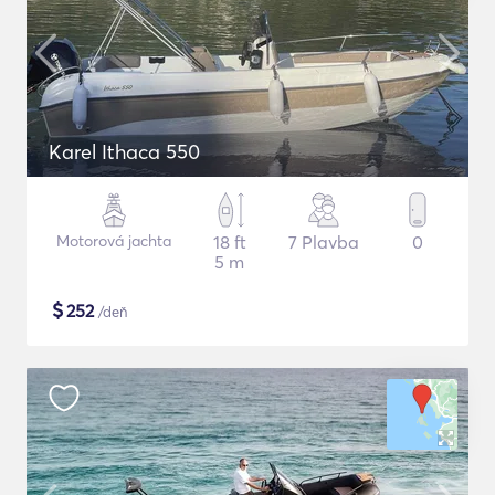
Karel Ithaca 550
Motorová jachta
18 ft
7 Plavba
0
5 m
$
252
/deň