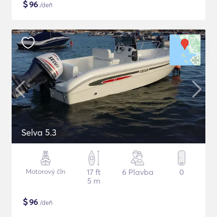
$
96
/deň
Selva 5.3
Motorový čln
17 ft
6 Plavba
0
5 m
$
96
/deň