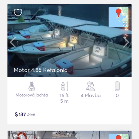
Motor 4.85 Kefalonia
Motorová jachta
16 ft
4 Plavba
0
5 m
$
137
/deň