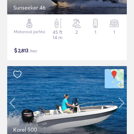
Sunseeker 46
Motorová jachta
45 ft
2
1
1
14 m
$
2,813
/noc
Karel 500