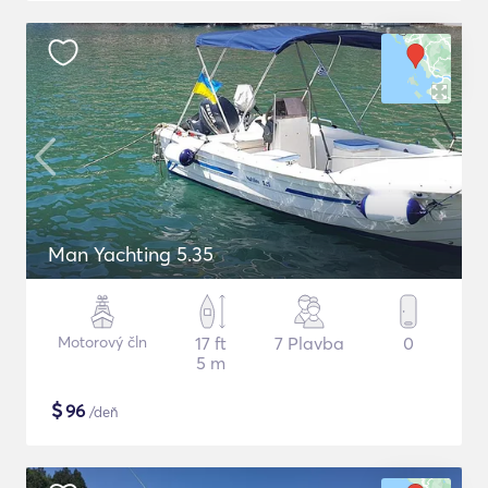
Man Yachting 5.35
Motorový čln
17 ft
7 Plavba
0
5 m
$
96
/deň