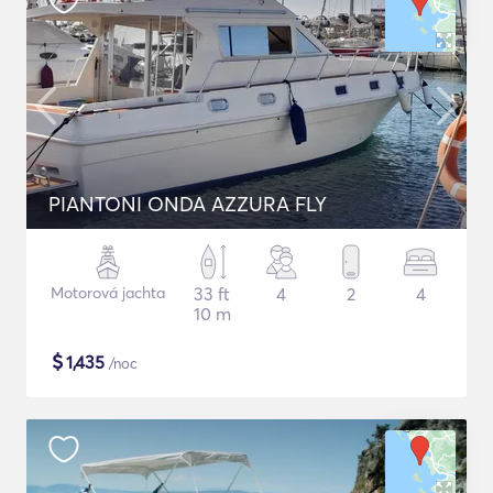
PIANTONI ONDA AZZURA FLY
Motorová jachta
33 ft
4
2
4
10 m
$
1,435
/noc