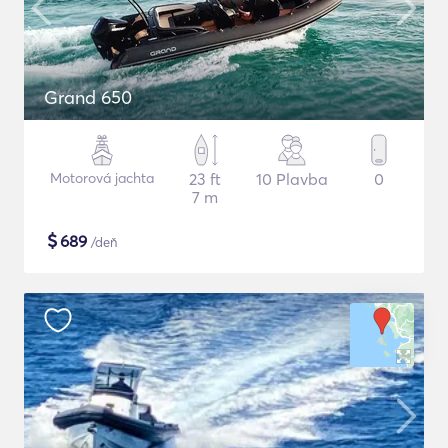
Grand 650
Motorová jachta
23 ft
10 Plavba
0
7 m
$
689
/deň