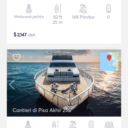
Motorová jachta
82 ft
148 Plavba
0
25 m
$
2,147
/deň
Cantieri di Pisa Akhir 25S