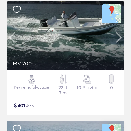
MV 700
Pevné nafukovacie
22 ft
10 Plavba
0
7 m
$
401
/deň