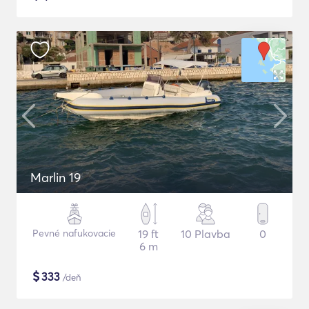
Marlin 19
Pevné nafukovacie
19 ft
10 Plavba
0
6 m
$
333
/deň