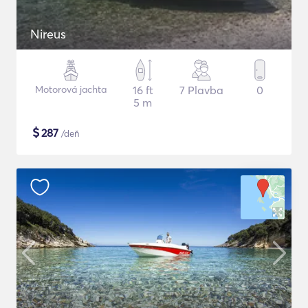
Nireus
Motorová jachta
16 ft
7 Plavba
0
5 m
$
287
/deň