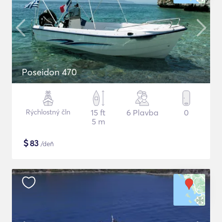
Poseidon 470
Rýchlostný čln
15 ft
6 Plavba
0
5 m
$
83
/deň