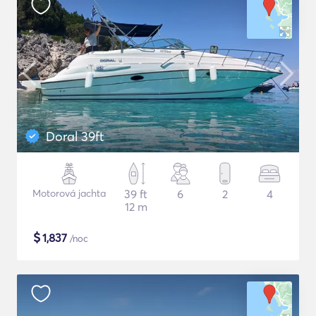
Doral 39ft
Motorová jachta
39 ft
6
2
4
12 m
$
1,837
/noc