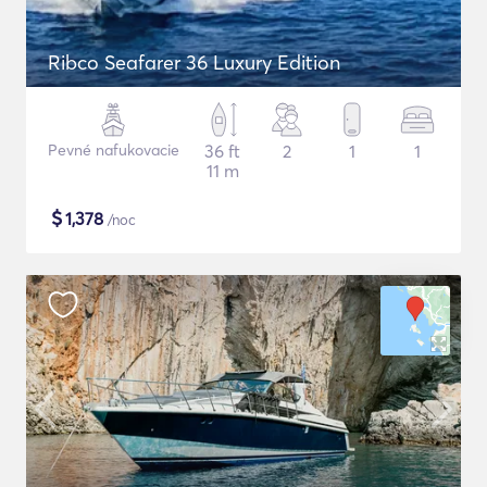
Ribco Seafarer 36 Luxury Edition
Pevné nafukovacie
36 ft
2
1
1
11 m
$
1,378
/noc