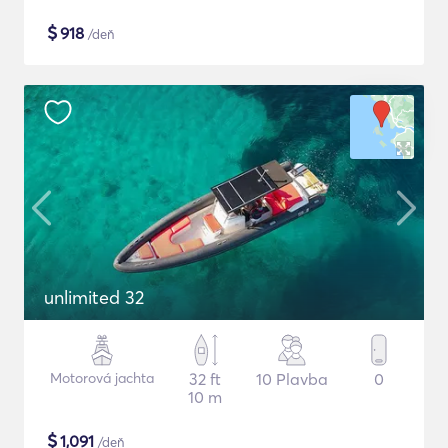
$
918
/deň
unlimited 32
Motorová jachta
32 ft
10 Plavba
0
10 m
$
1,091
/deň