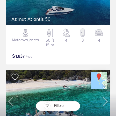
Azimut Atlantis 50
Motorová jachta
50 ft
4
3
4
15 m
$
1,837
/noc
Filtre