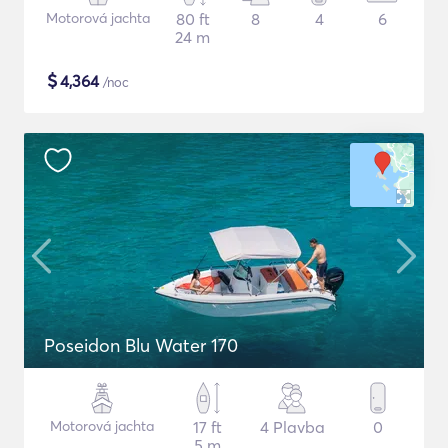
Motorová jachta
80 ft
8
4
6
24 m
$
4,364
/noc
Poseidon Blu Water 170
Motorová jachta
17 ft
4 Plavba
0
5 m