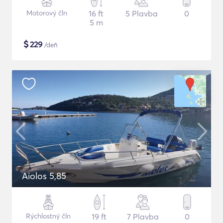
Motorový čln
16 ft
5 Plavba
0
5 m
$
229
/deň
Aiolos 5,85
Rýchlostný čln
19 ft
7 Plavba
0