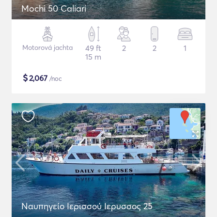
Mochi 50 Caliari
Motorová jachta
49 ft
2
2
1
15 m
$
2,067
/noc
Ναυπηγείο Ιερισσού Ιερυσσος 25