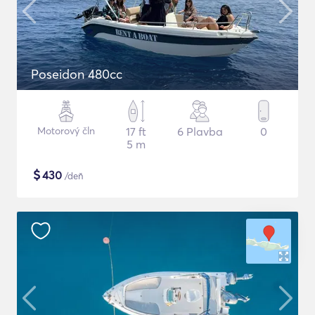
Poseidon 480cc
Motorový čln
17 ft
6 Plavba
0
5 m
$
430
/deň