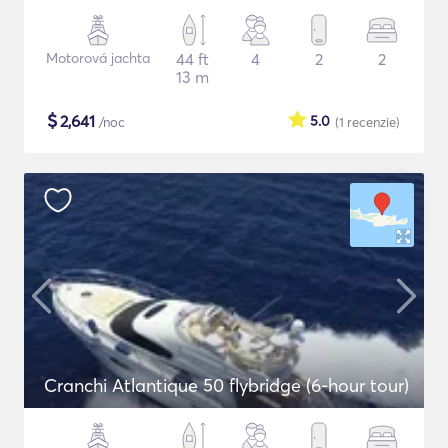
Motorová jachta
44 ft
4
2
2
13 m
$
2,641
5.0
/noc
(1
recenzie
)
Cranchi Atlantique 50 flybridge (6-hour tour)