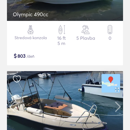
Olympic 490cc
Stredová konzola
16 ft
5 Plavba
0
5 m
$
803
/deň