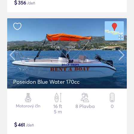
$
356
/deň
Poseidon Blue Water 170cc
Motorový čln
16 ft
8 Plavba
0
5 m
$
461
/deň