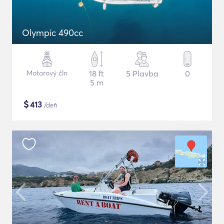
Olympic 490cc
Motorový čln
18 ft
5 Plavba
0
5 m
$
413
/deň