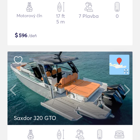
Motorový čln
17 ft
7 Plavba
0
5 m
$
596
/deň
Saxdor 320 GTO