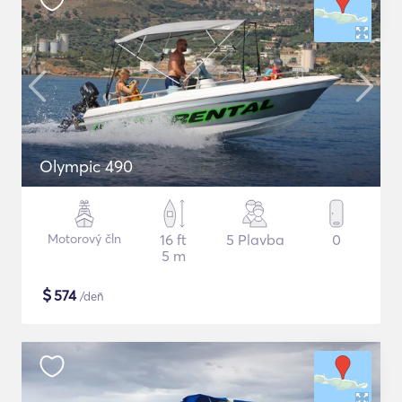
Olympic 490
Motorový čln
16 ft
5 Plavba
0
5 m
$
574
/deň