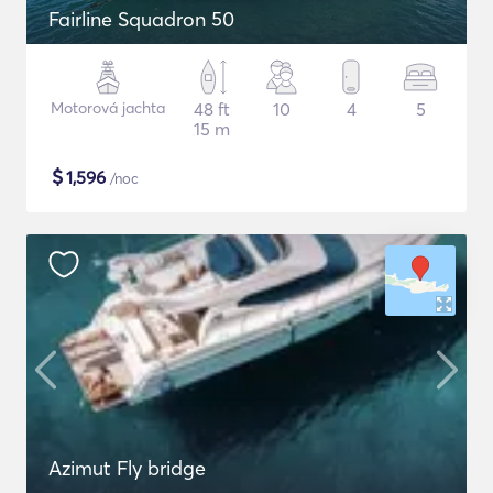
Fairline Squadron 50
Motorová jachta
48 ft
10
4
5
15 m
$
1,596
/noc
Azimut Fly bridge