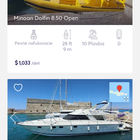
Minoan Dolfin 8.50 Open
Pevné nafukovacie
28 ft
10 Plavba
0
9 m
$
1,033
/deň