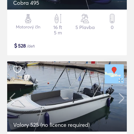
Cobra 495
Motorový čln
16 ft
5 Plavba
0
5 m
$
528
/deň
Valory 525 (no licence required)