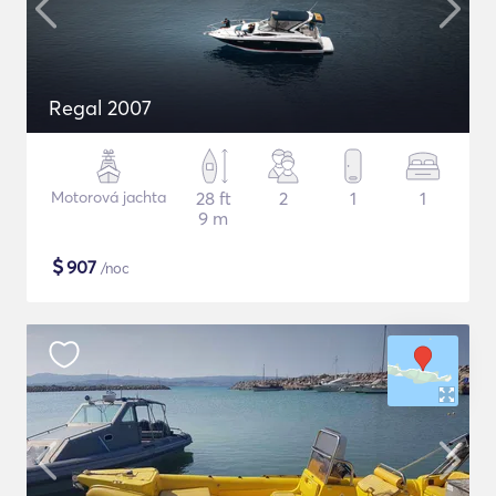
Regal 2007
Motorová jachta
28 ft
2
1
1
9 m
$
907
/noc