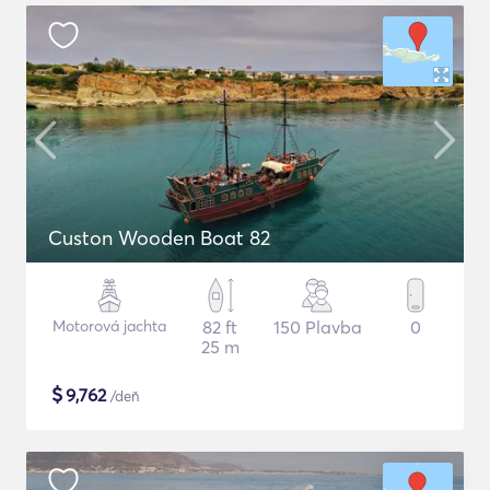
Custon Wooden Boat 82
Motorová jachta
82 ft
150 Plavba
0
25 m
$
9,762
/deň