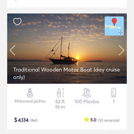
Traditional Wooden Motor Boat (day cruise
only)
Motorová jachta
62 ft
100 Plavba
1
19 m
$
4,134
5.0
/deň
(10
recenzie
)