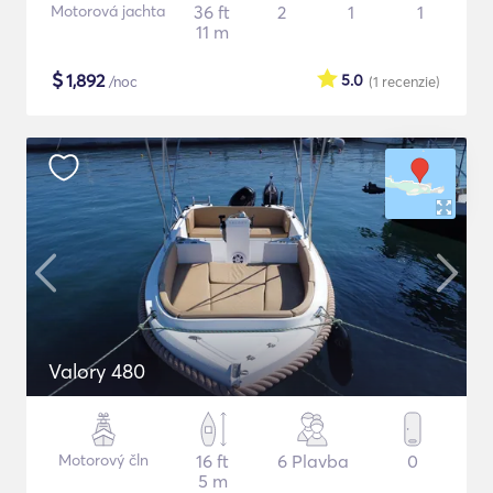
Motorová jachta
36 ft
2
1
1
11 m
$
1,892
5.0
/noc
(1
recenzie
)
Valory 480
Motorový čln
16 ft
6 Plavba
0
5 m