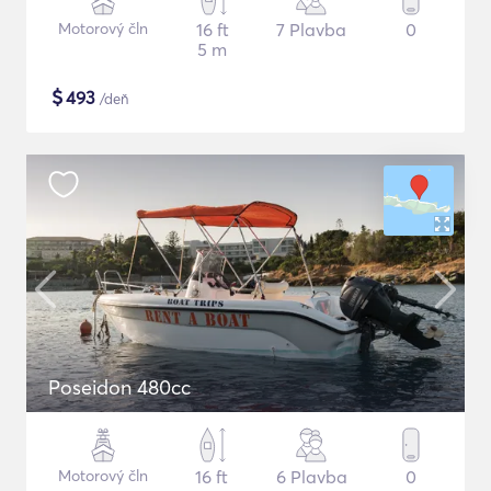
Motorový čln
16 ft
7 Plavba
0
5 m
$
493
/deň
Poseidon 480cc
Motorový čln
16 ft
6 Plavba
0