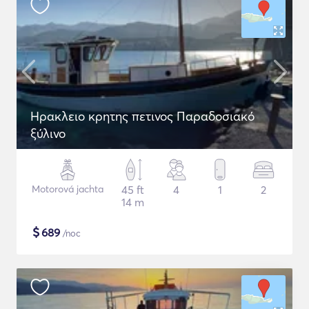
Ηρακλειο κρητης πετινος Παραδοσιακό
ξύλινο
Motorová jachta
45 ft
4
1
2
14 m
$
689
/noc