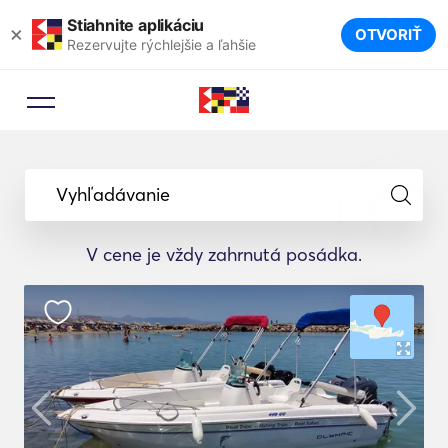
Stiahnite aplikáciu
×
OTVORIŤ
Rezervujte rýchlejšie a ľahšie
Vyhľadávanie
V cene je vždy zahrnutá posádka.