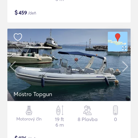
$
459
/deň
Mostro Topgun
Motorový čln
19 ft
8 Plavba
0
6 m