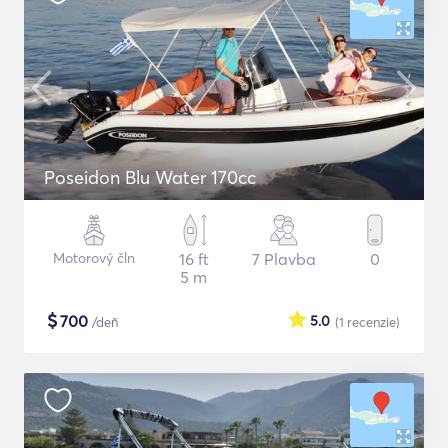
Poseidon Blu Water 170cc
Motorový čln
16 ft
7 Plavba
0
5 m
$
700
5.0
/deň
(1
recenzie
)