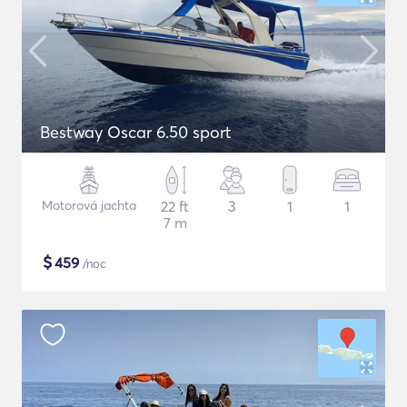
Bestway Oscar 6.50 sport
Motorová jachta
22 ft
3
1
1
7 m
$
459
/noc