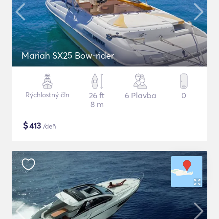
Mariah SX25 Bow-rider
Rýchlostný čln
26 ft
6 Plavba
0
8 m
$
413
/deň