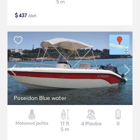
5 m
$
437
/deň
Poseidon Blue water
Motorová jachta
17 ft
4 Plavba
0
5 m