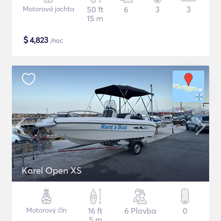
Motorová jachta
50 ft
6
3
3
15 m
$
4,823
/noc
Karel Open XS
Motorový čln
16 ft
6 Plavba
0
5 m