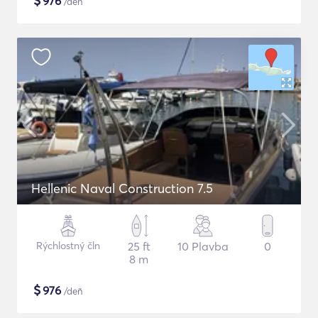
$
976
/deň
Hellenic Naval Construction 7.5
Rýchlostný čln
25 ft
10 Plavba
0
8 m
$
976
/deň