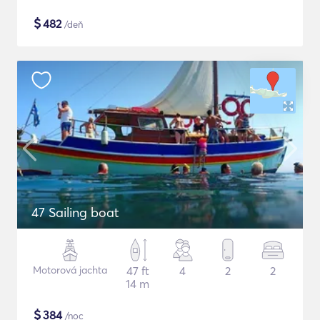
$
482
/deň
47 Sailing boat
Motorová jachta
47 ft
4
2
2
14 m
$
384
/noc