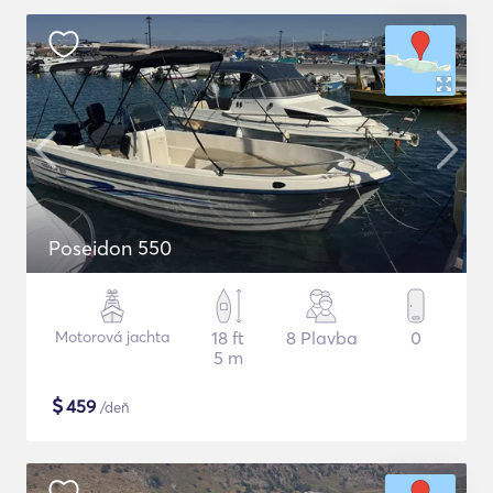
Poseidon 550
Motorová jachta
18 ft
8 Plavba
0
5 m
$
459
/deň