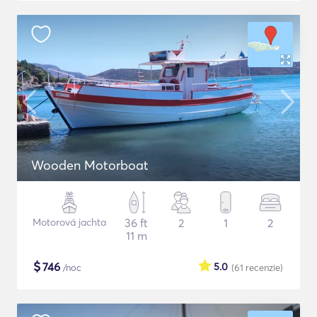
Wooden Motorboat
Motorová jachta
36 ft
2
1
2
11 m
$
746
5.0
/noc
(61
recenzie
)