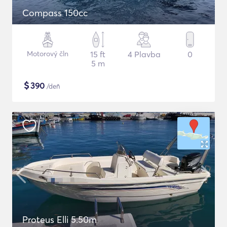
Compass 150cc
Motorový čln
15 ft
4 Plavba
0
5 m
$
390
/deň
Proteus Elli 5.50m