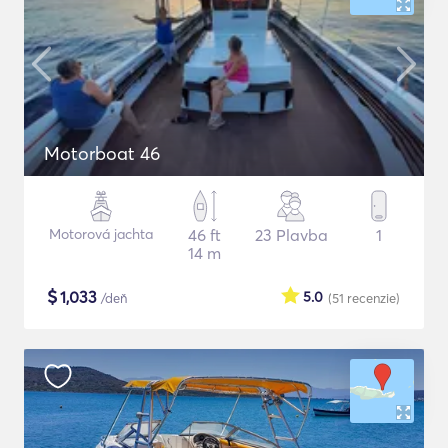
Motorboat 46
Motorová jachta
46 ft
23 Plavba
1
14 m
$
1,033
5.0
/deň
(51
recenzie
)