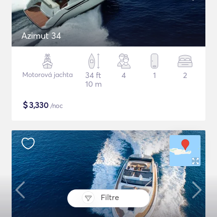
Azimut 34
Motorová jachta
34 ft
4
1
2
10 m
$
3,330
/noc
Filtre