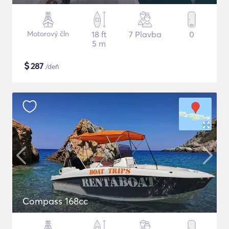
Motorový čln
18 ft
7 Plavba
0
5 m
$
287
/deň
Compass 168cc