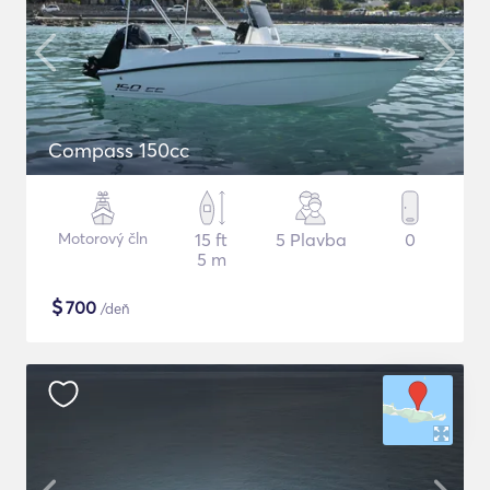
Compass 150cc
Motorový čln
15 ft
5 Plavba
0
5 m
$
700
/deň