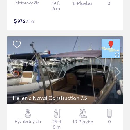
Motorový čln
19 ft
8 Plavba
0
6 m
$
976
/deň
Hellenic Naval Construction 7.5
Rýchlostný čln
25 ft
10 Plavba
0
8 m