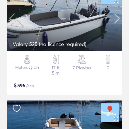
Valory 525 (no licence required)
Motorový čln
17 ft
7 Plavba
0
5 m
$
596
/deň