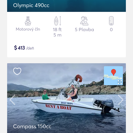
Olympic 490cc
Motorový čln
18 ft
5 Plavba
0
5 m
$
413
/deň
Compass 150cc