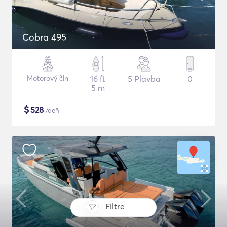
Cobra 495
Motorový čln
16 ft
5 Plavba
0
5 m
$
528
/deň
Filtre