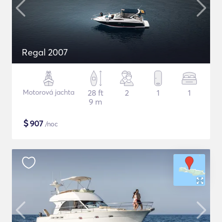
Regal 2007
Motorová jachta
28 ft
2
1
1
9 m
$
907
/noc