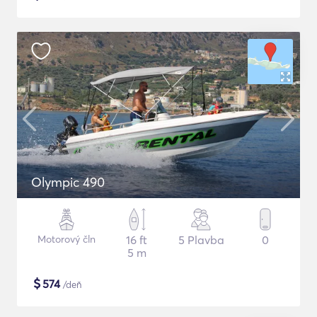
Olympic 490
Motorový čln
16 ft
5 Plavba
0
5 m
$
574
/deň