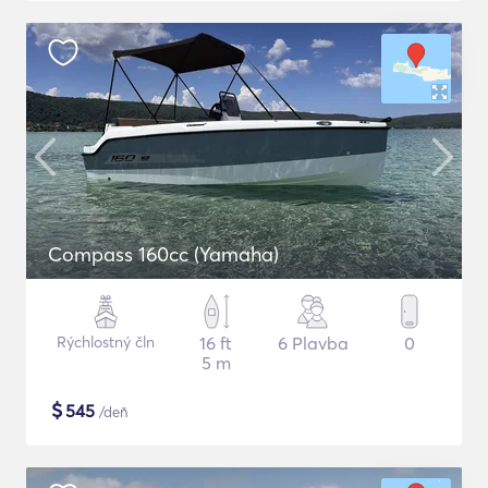
Compass 160cc (Yamaha)
Rýchlostný čln
16 ft
6 Plavba
0
5 m
$
545
/deň