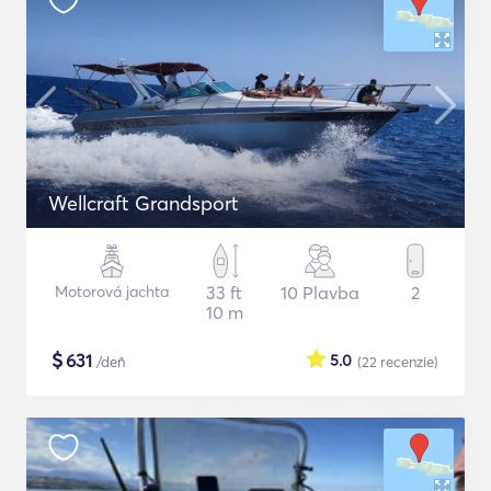
Wellcraft Grandsport
Motorová jachta
33 ft
10 Plavba
2
10 m
$
631
5.0
/deň
(22
recenzie
)