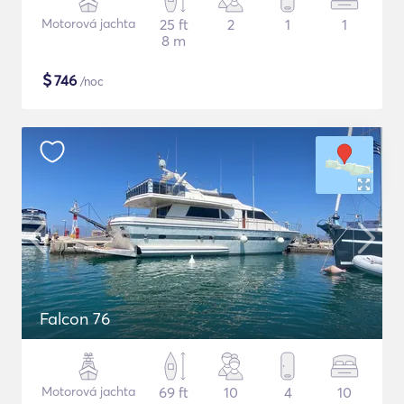
Motorová jachta
25 ft
2
1
1
8 m
$
746
/noc
Falcon 76
Motorová jachta
69 ft
10
4
10