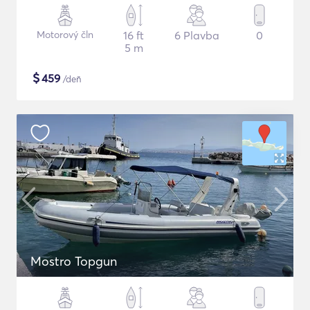
Motorový čln
16 ft
6 Plavba
0
5 m
$
459
/deň
Mostro Topgun