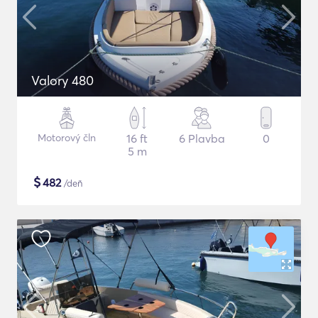
Valory 480
Motorový čln
16 ft
6 Plavba
0
5 m
$
482
/deň