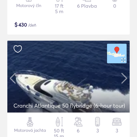
Motorový čln
17 ft
6 Plavba
0
5 m
$
430
/deň
Cranchi Atlantique 50 flybridge (6-hour tour)
Motorová jachta
50 ft
6
3
3
15 m