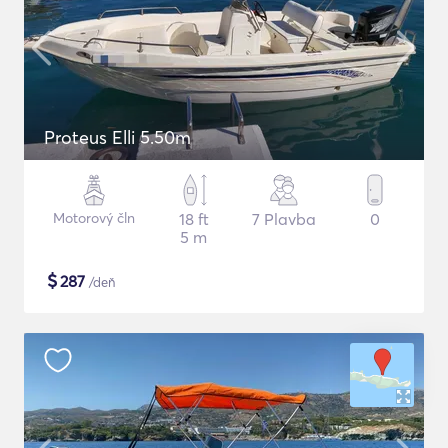
Proteus Elli 5.50m
Motorový čln
18 ft
7 Plavba
0
5 m
$
287
/deň