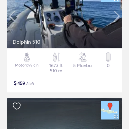
Dolphin 510
Motorový čln
1673 ft
5 Plavba
0
510 m
$
459
/deň