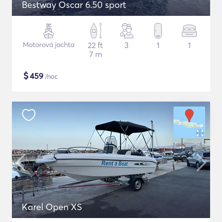
Bestway Oscar 6.50 sport
Motorová jachta
22 ft
3
1
1
7 m
$
459
/noc
Karel Open XS