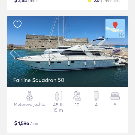
$
2,641
5.0
/noc
(1
recenzie
)
Fairline Squadron 50
Motorová jachta
48 ft
10
4
5
15 m
$
1,596
/noc