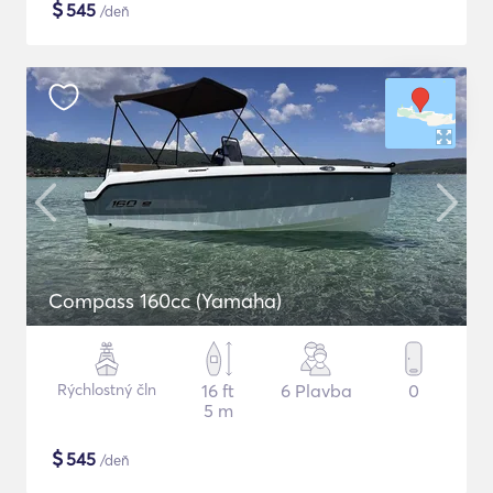
$
545
/deň
Compass 160cc (Yamaha)
Rýchlostný čln
16 ft
6 Plavba
0
5 m
$
545
/deň