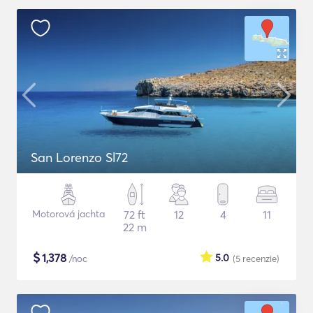
San Lorenzo Sl72
Motorová jachta
72 ft
12
4
11
22 m
$
1,378
5.0
/noc
(5
recenzie
)