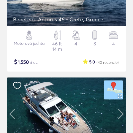
Beneteau Antares 46 - Crete, Greece
Motorová jachta
46 ft
4
3
4
14 m
$
1,550
5.0
/noc
(40
recenzie
)