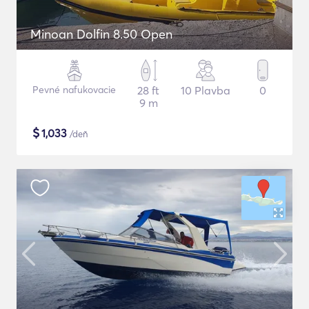
Minoan Dolfin 8.50 Open
Pevné nafukovacie
28 ft
10 Plavba
0
9 m
$
1,033
/deň