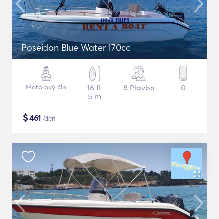
Poseidon Blue Water 170cc
Motorový čln
16 ft
8 Plavba
0
5 m
$
461
/deň