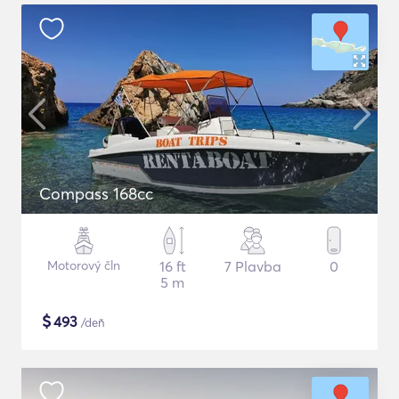
Compass 168cc
Motorový čln
16 ft
7 Plavba
0
5 m
$
493
/deň