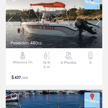
Poseidon 480cc
Motorový čln
16 ft
6 Plavba
0
5 m
$
437
/deň