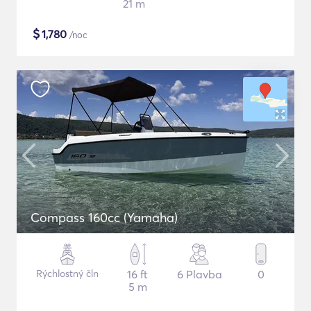
21 m
$
1,780
/noc
Compass 160cc (Yamaha)
Rýchlostný čln
16 ft
6 Plavba
0
5 m