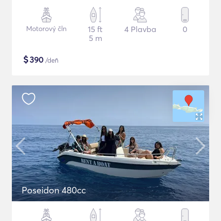
Motorový čln
15 ft
4 Plavba
0
5 m
$
390
/deň
Poseidon 480cc