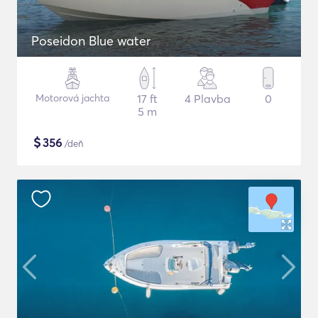
Poseidon Blue water
Motorová jachta
17 ft
4 Plavba
0
5 m
$
356
/deň