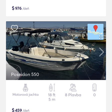
$
976
/deň
Poseidon 550
Motorová jachta
18 ft
8 Plavba
0
5 m
$
459
/deň