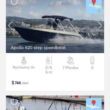
Apollo 620 step speedboat
Rýchlostný čln
21 ft
7 Plavba
0
6 m
$
746
/deň