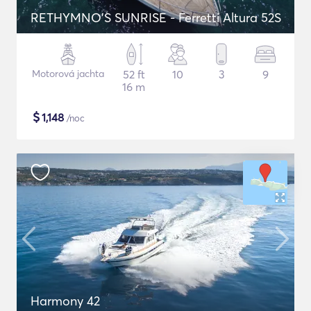
RETHYMNO'S SUNRISE - Ferretti Altura 52S
Motorová jachta
52 ft
10
3
9
16 m
$
1,148
/noc
Harmony 42