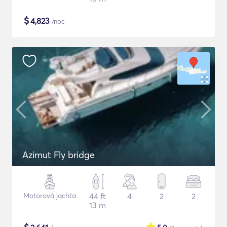
$
4,823
/noc
Azimut Fly bridge
Motorová jachta
44 ft
4
2
2
13 m