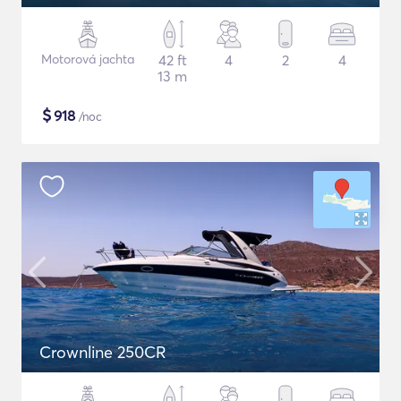
Motorová jachta
42 ft
4
2
4
13 m
$
918
/noc
Crownline 250CR