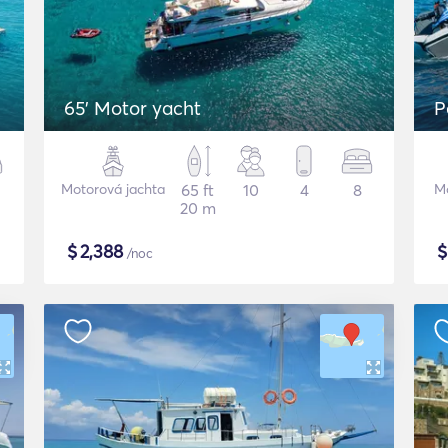
65' Motor yacht
P
Motorová jachta
65 ft
10
4
8
M
20 m
$
2,388
/noc