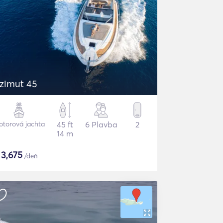
zimut 45
torová jachta
45 ft
6 Plavba
2
14 m
$
3,675
/deň