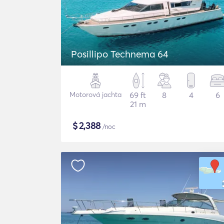
Posillipo Technema 64
Motorová jachta
69 ft
8
4
6
21 m
$
2,388
/noc