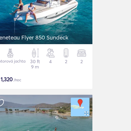
eneteau Flyer 850 Sundeck
torová jachta
30 ft
4
2
2
9 m
$
1,320
/noc