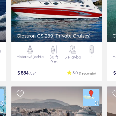
Glastron GS 289 (Private Cruises)
C
Motorová jachta
30 ft
5 Plavba
1
Mo
9 m
$
884
5.0
/deň
(1
recenzie
)