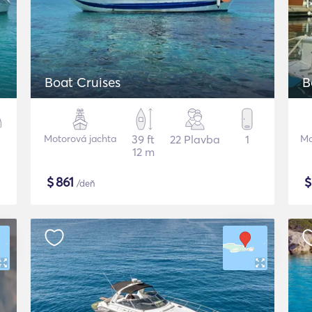
Boat Cruises
B
Motorová jachta
39 ft
22 Plavba
1
Mo
12 m
$
861
/deň