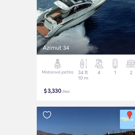
Azimut 34
Motorová jachta
34 ft
4
1
2
10 m
$
3,330
/noc