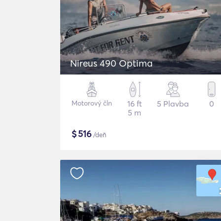
Nireus 490 Optima
Motorový čln
16 ft
5 Plavba
0
5 m
$
516
/deň