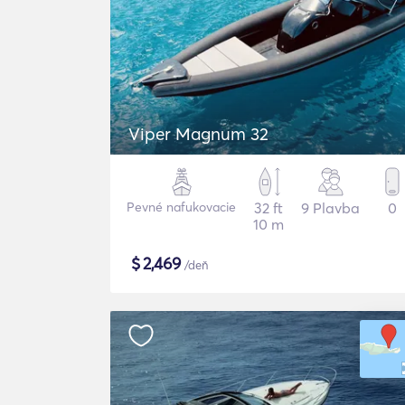
Viper Magnum 32
Pevné nafukovacie
32 ft
9 Plavba
0
10 m
$
2,469
/deň