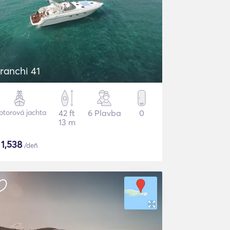
ranchi 41
torová jachta
42 ft
6 Plavba
0
13 m
$
1,538
/deň