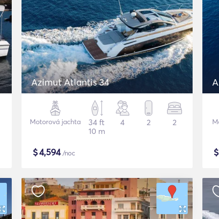
Azimut Atlantis 34
A
Motorová jachta
34 ft
4
2
2
Mo
10 m
$
4,594
/noc