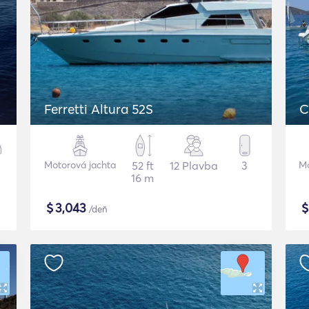
Ferretti Altura 52S
C
Motorová jachta
52 ft
12 Plavba
3
Mo
16 m
$
3,043
/deň