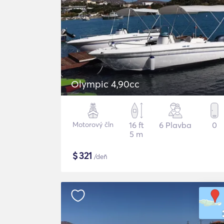
Olympic 4,90cc
Motorový čln
16 ft
6 Plavba
0
5 m
$
321
/deň