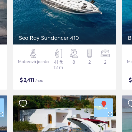
Sea Ray Sundancer 410
B
Motorová jachta
41 ft
8
2
2
Mo
12 m
$
2,411
/noc