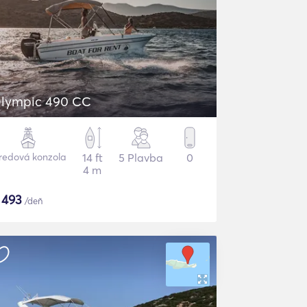
lympic 490 CC
redová konzola
14 ft
5 Plavba
0
4 m
$
493
/deň