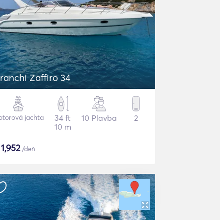
ranchi Zaffiro 34
torová jachta
34 ft
10 Plavba
2
10 m
$
1,952
/deň