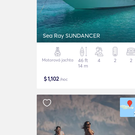
Sea Ray SUNDANCER
Motorová jachta
46 ft
4
2
2
14 m
$
1,102
/noc