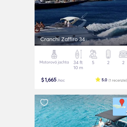
Cranchi Zaffiro 34
Motorová jachta
34 ft
5
2
2
10 m
$
1,665
5.0
/noc
(1
recenzie
)