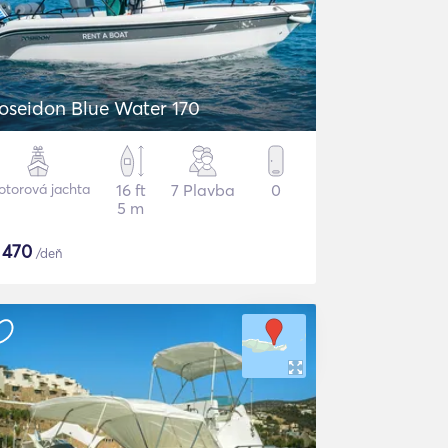
oseidon Blue Water 170
otorová jachta
16 ft
7 Plavba
0
5 m
$
470
/deň