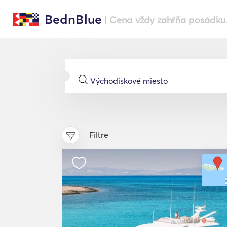
BednBlue
| Cena vždy zahŕňa posádku
Filtre