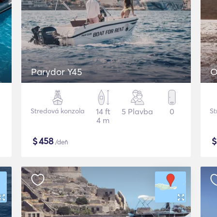
Parydor Y45
O
Stredová konzola
14 ft
5 Plavba
0
St
4 m
$
458
/deň