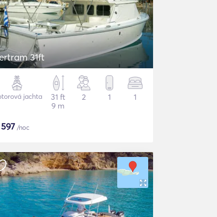
ertram 31ft
torová jachta
31 ft
2
1
1
9 m
$
597
/noc