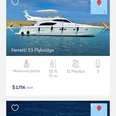
Ferretti 53 Flybridge
Motorová jachta
55 ft
12 Plavba
3
17 m
$
2,756
/deň