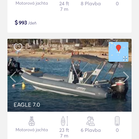
Motorová jachta
24 ft
8 Plavba
0
7 m
$
993
/deň
EAGLE 7.0
Motorová jachta
23 ft
6 Plavba
0
7 m