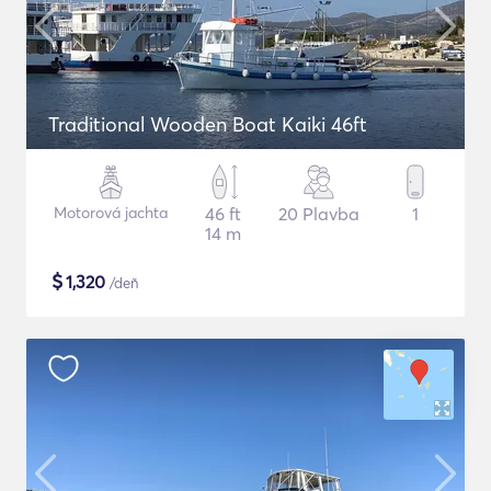
Traditional Wooden Boat Kaiki 46ft
Motorová jachta
46 ft
20 Plavba
1
14 m
$
1,320
/deň