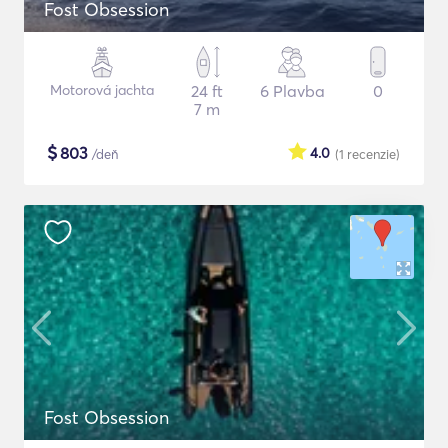
Fost Obsession
Motorová jachta
24 ft
6 Plavba
0
7 m
$
803
4.0
/deň
(1
recenzie
)
Fost Obsession