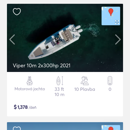
Viper 10m 2x300hp 2021
Motorová jachta
33 ft
10 Plavba
0
10 m
$
1,378
/deň