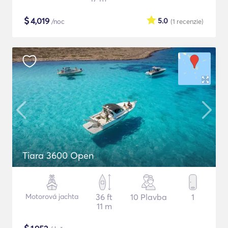
$
4,019
5.0
/noc
(1
recenzie
)
Tiara 3600 Open
Motorová jachta
36 ft
10 Plavba
1
11 m