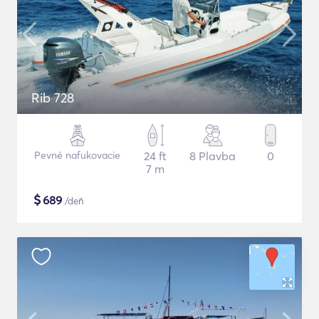
Rib 728
Pevné nafukovacie
24 ft
8 Plavba
0
7 m
$
689
/deň