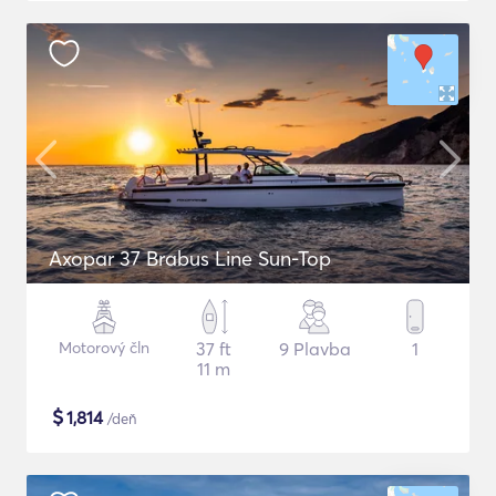
Axopar 37 Brabus Line Sun-Top
Motorový čln
37 ft
9 Plavba
1
11 m
$
1,814
/deň