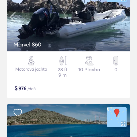
Marvel 860
Motorová jachta
28 ft
10 Plavba
0
9 m
$
976
/deň