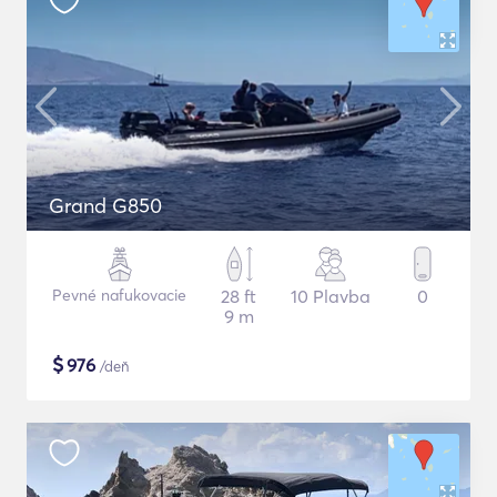
Grand G850
Pevné nafukovacie
28 ft
10 Plavba
0
9 m
$
976
/deň