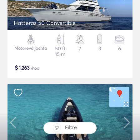
Hatteras 50 Convertible
Motorová jachta
50 ft
7
3
6
15 m
$
1,263
/noc
Filtre