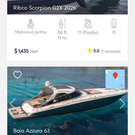
Ribco Scorpion G2X 2026'
Motorová jachta
36 ft
11 Plavba
0
11 m
$
1,435
5.0
/deň
(1
recenzie
)
Baia Azzura 63