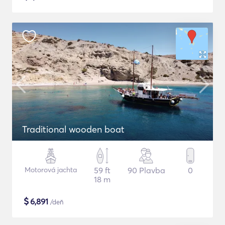
Traditional wooden boat
Motorová jachta
59 ft
90 Plavba
0
18 m
$
6,891
/deň