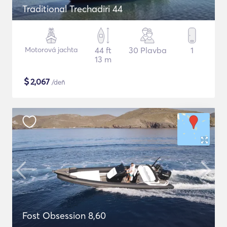
Traditional Trechadiri 44
Motorová jachta
44 ft
30 Plavba
1
13 m
$
2,067
/deň
Fost Obsession 8,60