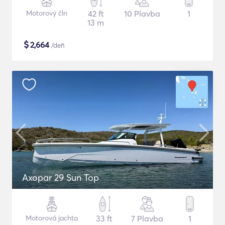
Motorový čln
42 ft
10 Plavba
1
13 m
$
2,664
/deň
Axopar 29 Sun Top
Motorová jachta
33 ft
7 Plavba
1