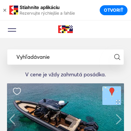
Stiahnite aplikáciu
×
OTVORIŤ
Rezervujte rýchlejšie a ľahšie
Vyhľadávanie
V cene je vždy zahrnutá posádka.