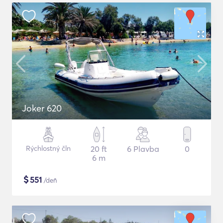
Joker 620
Rýchlostný čln
20 ft
6 Plavba
0
6 m
$
551
/deň