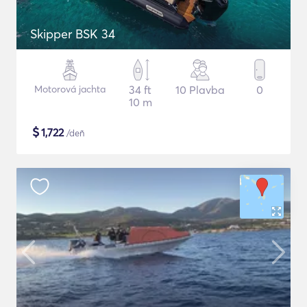
Skipper BSK 34
Motorová jachta
34 ft
10 Plavba
0
10 m
$
1,722
/deň