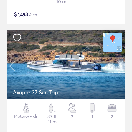
10 m
$
1,493
/deň
Axopar 37 Sun Top
Motorový čln
37 ft
2
1
2
11 m