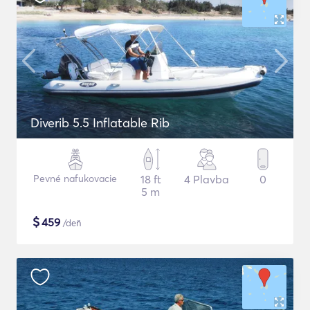
Diverib 5.5 Inflatable Rib
Pevné nafukovacie
18 ft
4 Plavba
0
5 m
$
459
/deň