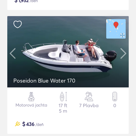
$
1,952
/deň
Poseidon Blue Water 170
Motorová jachta
17 ft
7 Plavba
0
5 m
$
436
/deň