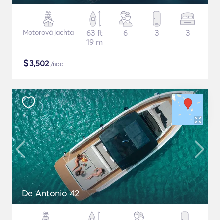
Motorová jachta
63 ft
6
3
3
19 m
$
3,502
/noc
De Antonio 42