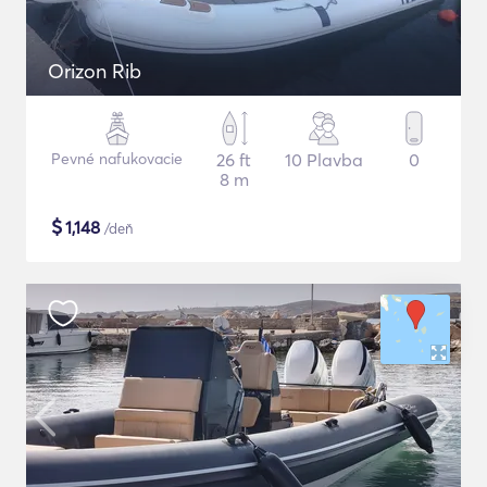
Orizon Rib
Pevné nafukovacie
26 ft
10 Plavba
0
8 m
$
1,148
/deň