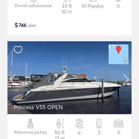
Pevné nafukovacie
33 ft
10 Plavba
0
10 m
$
746
/deň
Princess V55 OPEN
Motorová jachta
55 ft
6
3
5
17 m