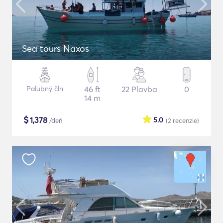
Sea tours Naxos
Palubný čln
46 ft
22 Plavba
0
14 m
$
1,378
5.0
/deň
(2
recenzie
)