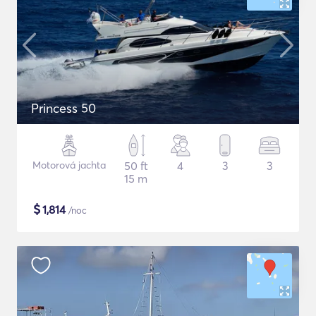
Princess 50
Motorová jachta
50 ft
4
3
3
15 m
$
1,814
/noc