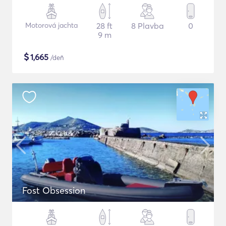
Motorová jachta
28 ft
8 Plavba
0
9 m
$
1,665
/deň
Fost Obsession