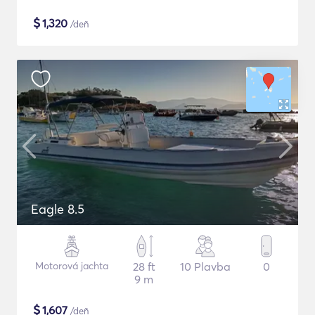
$
1,320
/deň
Eagle 8.5
Motorová jachta
28 ft
10 Plavba
0
9 m
$
1,607
/deň