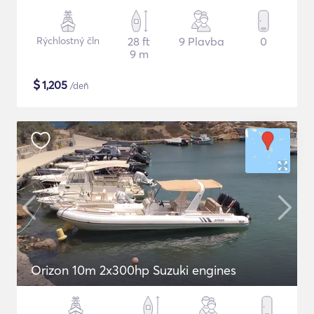
Rýchlostný čln
28 ft
9 Plavba
0
9 m
$
1,205
/deň
Orizon 10m 2x300hp Suzuki engines