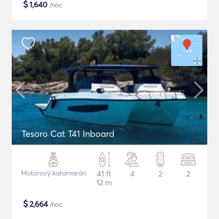
$
1,640
/noc
Tesoro Cat T41 Inboard
Motorový katamarán
41 ft
4
2
2
12 m
$
2,664
/noc