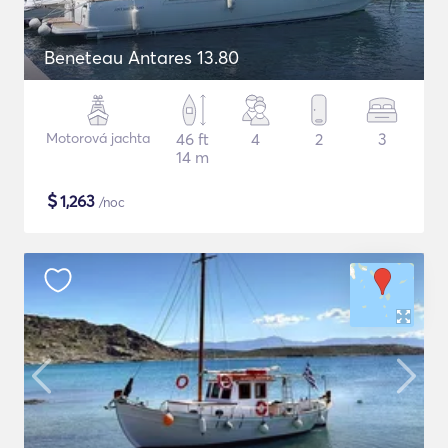
Beneteau Antares 13.80
Motorová jachta
46 ft
4
2
3
14 m
$
1,263
/noc